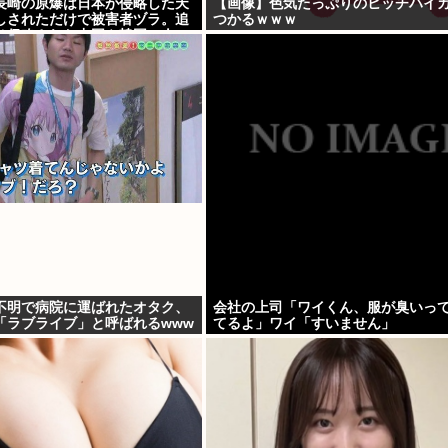
長崎の原爆は日本が侵略した天
【画像】色気たっぷりのヒッチハイ
しされただけで被害者ヅラ。追
つかるｗｗｗ
は侵略された中国や韓国の人々
不明で病院に運ばれたオタク、
会社の上司「ワイくん、服が臭いっ
「ラブライブ」と呼ばれるwww
てるよ」ワイ「すいません」