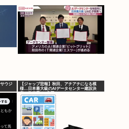
でサウジ
【ジャップ悲報】秋田、アチアチになる模
様…日本最大級のAIデータセンター建設決
定！整備費は2兆円！