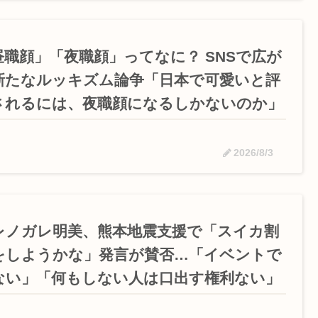
昼職顔」「夜職顔」ってなに？ SNSで広が
新たなルッキズム論争「日本で可愛いと評
されるには、夜職顔になるしかないのか」
2026/8/3
レノガレ明美、熊本地震支援で「スイカ割
をしようかな」発言が賛否…「イベントで
ない」「何もしない人は口出す権利ない」