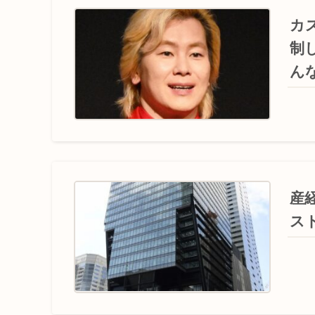
カ
制
ん
産
ス