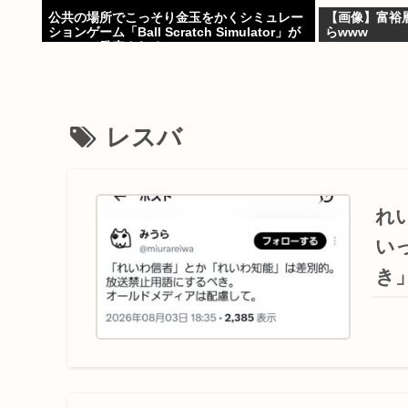
公共の場所でこっそり金玉をかくシミュレー
【画像】富裕
ションゲーム「Ball Scratch Simulator」が
らwww
Steamで発表される
レスバ
れ
い
き