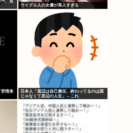
カー、見
ウイグル人の女優が美人すぎる
て苦情来
日本人「底辺は自己責任、終わってるのは国
じゃなくて底辺の人生」←これ