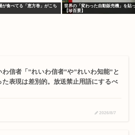
層が食べてる「恵方巻」がこち
世界の「変わった自動販売機」を貼
【珍百景】
いわ信者「”れいわ信者”や”れいわ知能”と
った表現は差別的。放送禁止用語にするべ
」
2026/8/7