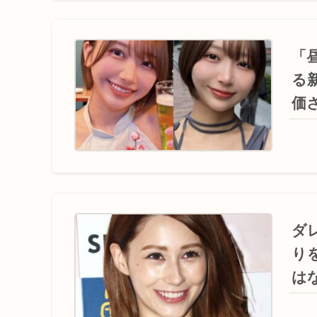
「
る
価
ダ
り
は