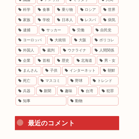
科学
食事
乗り物
ロシア
世界
家族
学校
日本人
レスバ
病気
逮捕
サッカー
労働
自民党
ヨーロッパ
大統領
大阪
ポリコレ
外国人
裁判
ウクライナ
人間関係
企業
首相
歴史
北海道
男・女
まんさん
子供
インターネット
朝鮮
死亡
マスコミ
野球
トレンド
兵器
新聞
趣味
台湾
犯罪
知事
動物
最近のコメント