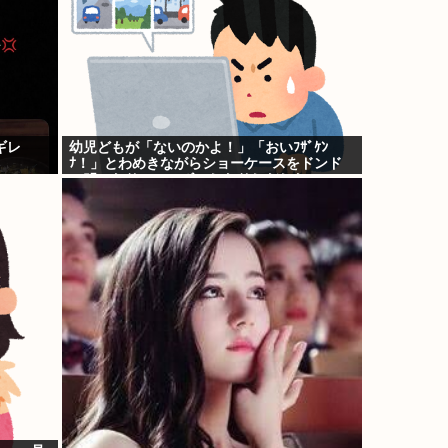
ギレ
幼児どもが「ないのかよ！」「おいﾌｻﾞｹﾝ
ﾅ！」とわめきながらショーケースをドンド
ン叩いたり、エルボーしたりしだした