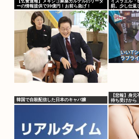
【乞食速報】メキシコ麻薬カルテルのリーダ
イスラエル「
ーの情報提供で39億円！お前ら急げ！
罰。少し仕返
悼されるべき
だよ
【悲報】身元
韓国で自殺配信した日本のキャバ嬢
待ち受けから