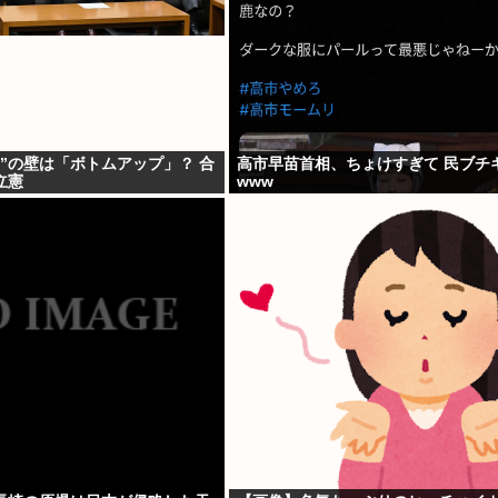
”の壁は「ボトムアップ」？ 合
高市早苗首相、ちょけすぎて 民ブチ
立憲
www