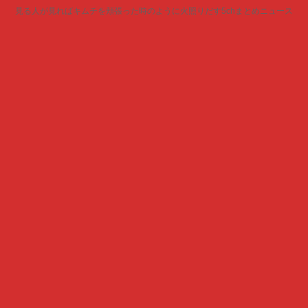
見る人が見ればキムチを頬張った時のように火照りだす5chまとめニュース