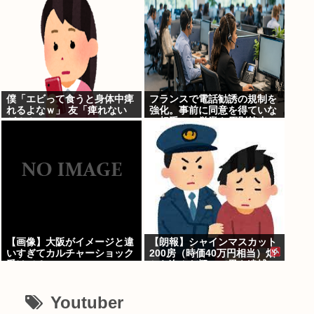
僕「エビって食うと身体中痺
フランスで電話勧誘の規制を
れるよなｗ」 友「痺れない
強化。事前に同意を得ていな
が？？」
い相手への営業を原則禁止
【画像】大阪がイメージと違
【朗報】シャインマスカット
いすぎてカルチャーショック
200房（時価40万円相当）畑
受けてる
から盗んだ疑いで男を逮捕へ
Youtuber