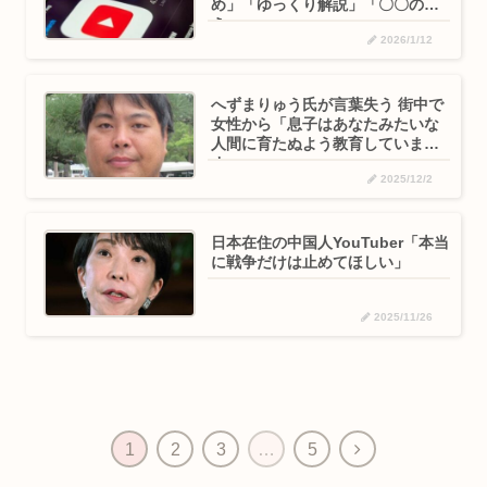
め」「ゆっくり解説」「〇〇の教
え」
2026/1/12
へずまりゅう氏が言葉失う 街中で
女性から「息子はあなたみたいな
人間に育たぬよう教育していま
す」
2025/12/2
日本在住の中国人YouTuber「本当
に戦争だけは止めてほしい」
2025/11/26
次
1
2
3
…
5
へ