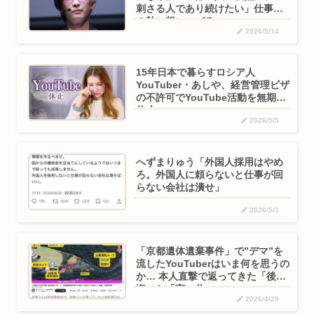
刺さる人であり続けたい」仕事へ
の熱い想いつづる
2026/5/14
15年日本で暮らすロシア人
YouTuber・あしや、経営管理ビザ
の不許可でYouTube活動を無期限
休止
2026/5/5
へずまりゅう「外国人採用はやめ
ろ。外国人に頼らないと仕事が回
らない会社は潰せ」
2026/5/1
「京都遺体遺棄事件」で”デマ”を
流したYouTuberはいま何を思うの
か… 本人直撃で返ってきた「後
悔」と「言い分」
2026/4/29