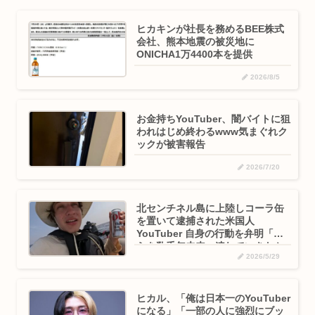
ヒカキンが社長を務めるBEE株式
会社、熊本地震の被災地に
ONICHA1万4400本を提供
2026/8/5
お金持ちYouTuber、闇バイトに狙
われはじめ終わるwww気まぐれク
ックが被害報告
2026/7/20
北センチネル島に上陸しコーラ缶
を置いて逮捕された米国人
YouTuber 自身の行動を弁明「彼
らを数千年未来へ連れていきたか
2026/5/29
った」
ヒカル、「俺は日本一のYouTuber
になる」「一部の人に強烈にブッ