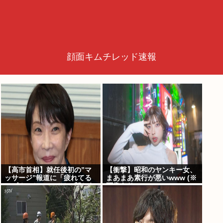
顔面キムチレッド速報
【高市首相】就任後初の”マ
【衝撃】昭和のヤンキー女、
ッサージ”報道に「疲れてる
まあまあ素行が悪いwww (※
アピ？」とSNSでは一部から
画像あり)
冷ややかな声…被災地視
察”PV動画”から続く不信