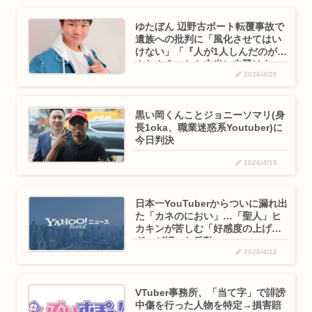
ゆたぼん 辺野古ボート転覆事故で
遺族への批判に「風化させてはい
けない」「『人が1人しんだのがな
んなん？』とか本当に左翼はク
2026/4/20
ソ」
黒い岡くんことジョニーソマリ(身
長1oka、職業迷惑系Youtuber)に
今日判決
2026/4/15
日本一YouTuberからついに漏れ出
た「カネのにおい」…「聖人」ヒ
カキンが苦しむ「好感度の上げす
ぎ」が招いた反動
2026/4/12
VTuber事務所、「当て字」で誹謗
中傷を行った人物を特定→損害賠