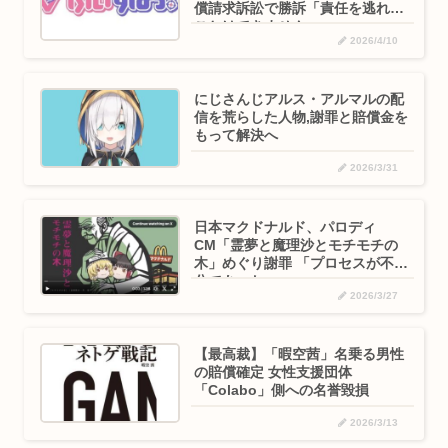
償請求訴訟で勝訴「責任を逃れる
ことはできません」
2026/4/10
にじさんじアルス・アルマルの配
信を荒らした人物,謝罪と賠償金を
もって解決へ
2026/3/31
日本マクドナルド、パロディ
CM「霊夢と魔理沙とモチモチの
木」めぐり謝罪 「プロセスが不十
分であった」
2026/3/27
【最高裁】「暇空茜」名乗る男性
の賠償確定 女性支援団体
「Colabo」側への名誉毀損
2026/3/13