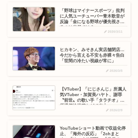
「野球はマイナースポーツ」批判
に人気ユーチューバー青木歌音が
反論「金になる野球が優先視され
るのは当然では？」
2026/3/11
ヒカキン、みそきん実店舗閉店…
今だから言える不安も赤裸々告白
「世間の冷たい視線が常に」
2026/3/5
【VTuber】「にじさんじ」所属人
気VTuber・加賀美ハヤト、謝罪
〝前世〟の歌い手「タラチオ」の
原爆揶揄投稿などで炎上
2026/2/9
YouTubeショート動画で収益化停
止、「海外の反応」「2chまと