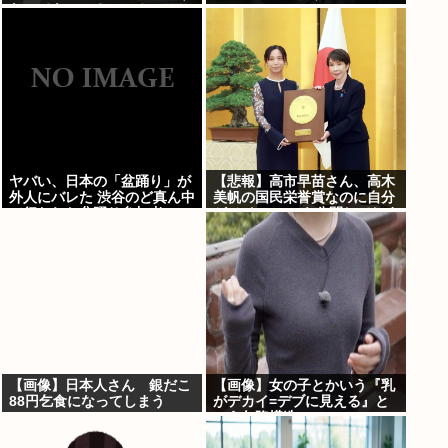
なってもいい？」⇒！
ヤバい、日本の「盆踊り」が
【悲報】高市早苗さん、高木
外人にバレた 渋谷のど真ん中
美帆の国民栄誉賞なのに自分
で行われた盆踊り参加者
がメインのPVを公開してしま
67000人のうち20000人が外
う
人、ダンシングヒーローに熱
狂
【画像】日本人さん 銀だこ
【画像】女の子とかいう『乳
88円乞食になってしまう
がデカイ=デブに見える』と
いう欠陥構造www