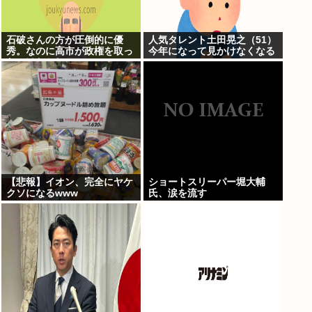
石破さんの方が圧倒的に優
人気タレント土田晃之（51）
秀。なのに高市が政権を取っ
今年になって見かけなくなる
たのはおかしい
【悲報】イオン、完全にヤケ
ショートスリーパー堀大輔
クソになるwww
氏、涙を流す