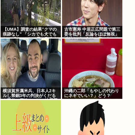
【UMA】調査の結果”クマの
古市憲寿 中居正広問題で第三
痕跡なし” 「シカでも犬でも
委を批判「反論をほぼ無視」
ないゴロンとして黒い動物を
「彼らが一方的に言ったこと
見た」 札幌市清田区
が世の中に定着してしまう」
橋下徹も同調
横須賀所属米兵、日本人2キ
沖縄の二郎「もやしの代わり
ルし禁錮3年の判決がくだる
にネギでいい？」どう？
も恩赦で釈放！ニュー速愛国
者「辺野古！」