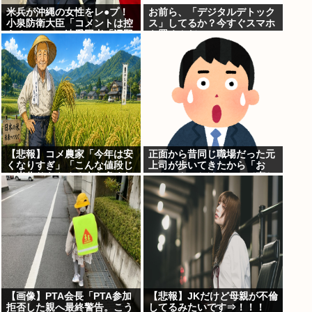
米兵が沖縄の女性をレ●プ！
お前ら、「デジタルデトック
小泉防衛大臣「コメントは控
ス」してるか？今すぐスマホ
える」ニュー速愛国者「辺野
を置くんだ。
古！」
【悲報】コメ農家「今年は安
正面から昔同じ職場だった元
くなりすぎ」「こんな値段じ
上司が歩いてきたから「お
ゃ米作りをやめる人も多くな
～！こんにちは！」って声か
るんじゃないかな?」
けたんや
【画像】PTA会長「PTA参加
【悲報】JKだけど母親が不倫
拒否した親へ最終警告。こう
してるみたいです⇒！！！