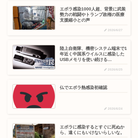
エボラ感染1000人超、背景に武装
勢力の戦闘やトランプ政権の医療
支援縮小との声
2026/6/27
陸上自衛隊、機密システム端末で1
年近く中国系ウイルスに感染した
USBメモリを使い続ける…
2026/6/25
仏でエボラ熱感染初確認
2026/6/24
エボラに感染するとすぐに死ぬか
ら、遠くにもいけないらしいな。