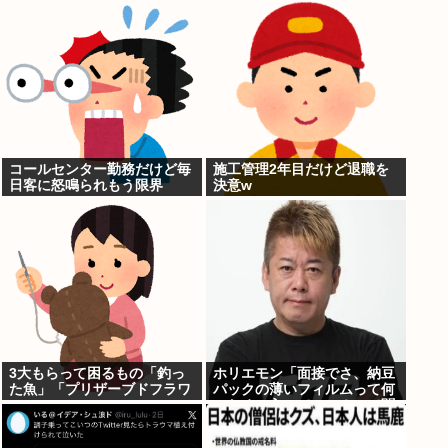
コールセンター勤務だけど毎
施工管理2年目だけど退職を
日客に怒鳴られもう限界
決意w
3大もらって困るもの「釣っ
ホリエモン「面接でさ、納豆
た魚」「プリザーブドフラワ
パックの薄いフィルムって何
ー」
のために入っていの？って聞
くわけ」