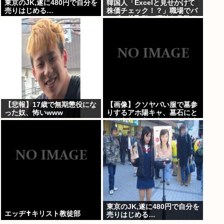
東京のJK,遂に480円で自分を
韓国人「Excelと見せかけて
売りはじめる…
株価チェック！？」職場でバ
レずに株取引、巧妙な偽装サ
イトが話題に
【悲報】17歳で無期懲役にな
【画像】クソヤバい服で墓参
った奴、怖いwww
りするアホ陽キャ、墓石にと
んでもないものをぶっかける
東京のJK,遂に480円で自分を
エッヂ✝️キリスト教徒部
売りはじめる…