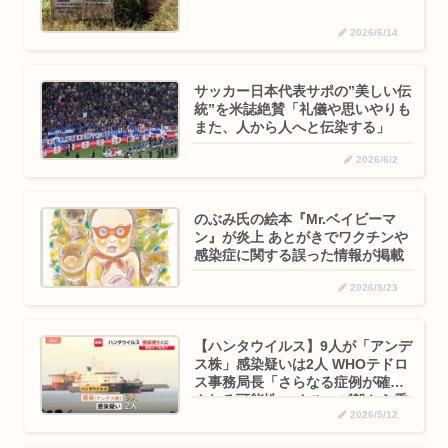
2026/6/14
サッカー日本代表サポの”美しい伝
統”を米誌絶賛「礼儀や思いやりも
また、人から人へと伝染する」
2026/6/2
のぶみ氏の絵本『Mr.ベイビーマ
ン』が炎上 あとがきでワクチンや
感染症に関する誤った情報が掲載
2026/5/23
【ハンタウイルス】9人が「アンデ
ス株」感染疑いは2人 WHOテドロ
ス事務局長「さらなる症例が確認
される可能性」 クルーズ船から乗
2026/5/12
客下船