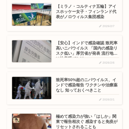
【ミラノ・コルティナ五輪】アイ
スホッケー女子・フィンランド代
表がノロウィルス集団感染
2026/2/7
【安心】インドで感染確認 致死率
高いニパウイルス 「国内の感染リ
スク低い」厚労省が発表 流行地で
は注意呼びかけ
2026/2/6
致死率50%超のニパウイルス、イ
ンドで感染報告 ワクチンや治療薬
なし 知っておくべきこと
2026/2/1
極めて感染力が強い「はしか」関
東で報告相次ぐ 感染すると免疫が
リセットされることも