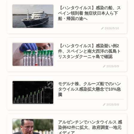
【ハンタウイルス】感染の船、ス
ペイン領到着 無症状日本人ら下
船・帰国の途へ
2026/5/10
【ハンタウイルス】感染疑い例2
件、スペインと南大西洋の孤島ト
リスタンダクーニャ島で確認
2026/5/9
モデルナ株、クルーズ船でのハン
タウイルス感染拡大懸念で10%急
騰
2026/5/8
アルゼンチンでハンタウイルス 感
染例42件に拡大、政府調査⋯地元
メディア