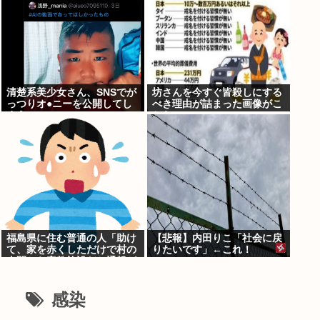
清楚系美少女さん、SNSでが
坊さんを今すぐ皆殺しにする
っつりオ●ニーを公開してし
べき理由が詰まった画像がこ
まう
ちら
福島県に住む普通の人「助け
【悲報】内田りこ「社会に戻
て、家を赤くしただけで村の
りたいです」←これ！
人間から宗教施設だと通報が
殺到して困ってるの！」
感染