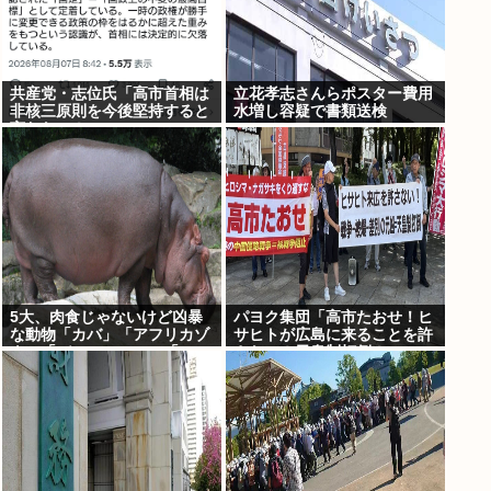
共産党・志位氏「高市首相は
立花孝志さんらポスター費用
非核三原則を今後堅持すると
水増し容疑で書類送検
言わない！」
5大、肉食じゃないけど凶暴
パヨク集団「高市たおせ！ヒ
な動物「カバ」「アフリカゾ
サヒトが広島に来ることを許
ウ」「バッファロー」「コー
さない！天皇制打倒！」
カサスオオカブト」