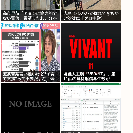
高市早苗「アタシに協力的で
広島 ジジババが群れてきちが
ない官僚、粛清したわ。分か
い沙汰に【グロ中尉】
ってるわね？」他の官僚
「(ブルブル)」
無茶苦茶言い難いけど"子育
堺雅人主演『VIVANT』、第
て支援"って不要だよな…金
11話の無料配信再生数が
有るから子供作ってる癖に更
1000万回突破！ TVerお気に
に政府からたんまり金貰う屑
入り登録者数は300万超えで
だよ
TBS連ドラ歴代トップ