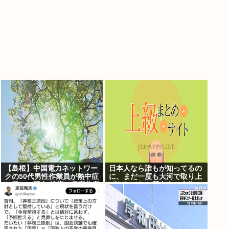
【島根】中国電力ネットワー
日本人なら誰もが知ってるの
クの50代男性作業員が熱中症
に、まだ一度も大河で取り上
の疑いで死亡 鉄塔の保守作業
げられてない歴史上の人物
後に倒れる 邑南町