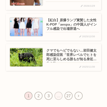
2026/1/29
【紅白】原爆ランプ賞賛した女性
K-POP「aespa」の中国人がイン
フル感染で出場辞退へ
2025/12/30
クマでもヘビでもない…岩田健太
郎感染症医「世界レベルでヒトを
死に至らしめる誰もが知る身近な
生き物」
2025/11/30
次
1
2
3
…
27
へ