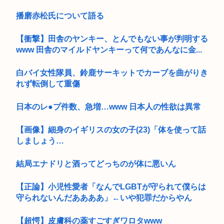
播磨赤松氏について語る
【衝撃】田舎のヤンキー、とんでもない事が判明する
www 田舎のマイルドヤンキーって何であんなに金...
白バイ女性隊員、鈴鹿サーキットでカーブを曲がりき
れず転倒して重傷
日本のレ●プ件数、急増…www 日本人の性欲は異常
【画像】細身のイギリスの女の子(23)「体を使って話
しましょう…
結局エナドリと酒ってどっちのが体に悪いん
【正論】小児性愛者「なんでLGBTが守られて僕らは
守られないんだああああ」←いや犯罪だからやん
【超愕】皮膚科の薬すごすぎワロタwww