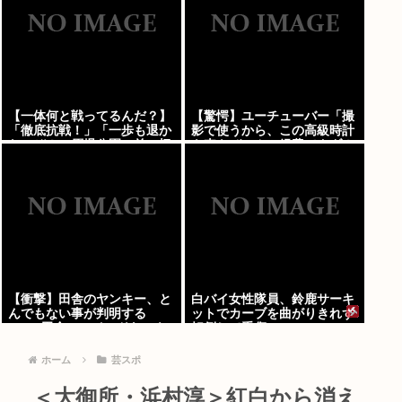
【一体何と戦ってるんだ？】
【驚愕】ユーチューバー「撮
「徹底抗戦！」「一歩も退か
影で使うから、この高級時計
ないぞ！」原爆公園の前の極
も車もぜ～んぶ経費でタダ！
左を機動隊が排除
ｗ」←まさかコレ本気にして
る奴なんておらんよな？よ
な？w w w w w w w w w w
w
【衝撃】田舎のヤンキー、と
白バイ女性隊員、鈴鹿サーキ
んでもない事が判明する
ットでカーブを曲がりきれず
www 田舎のマイルドヤンキ
転倒して重傷
ーって何であんなに金ある
の？もしかして…
ホーム
芸スポ
＜大御所・浜村淳＞紅白から消え