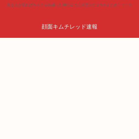
見る人が見ればキムチを頬張った時のように火照りだす5chまとめニュース
顔面キムチレッド速報