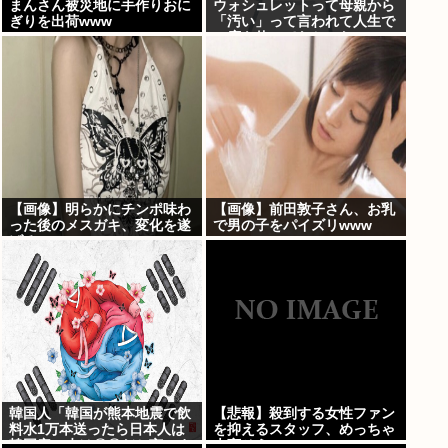
まんさん被災地に手作りおに
ウォシュレットって母親から
ぎりを出荷www
「汚い」って言われて人生で
一度も使ってなかった...
【画像】明らかにチンポ味わ
【画像】前田敦子さん、お乳
った後のメスガキ、変化を遂
で男の子をパイズリwww
げる
韓国人「韓国が熊本地震で飲
【悲報】殺到する女性ファン
料水1万本送ったら日本人は
を抑えるスタッフ、めっちゃ
韓国産の水は〇〇だと言いま
大変そうwww