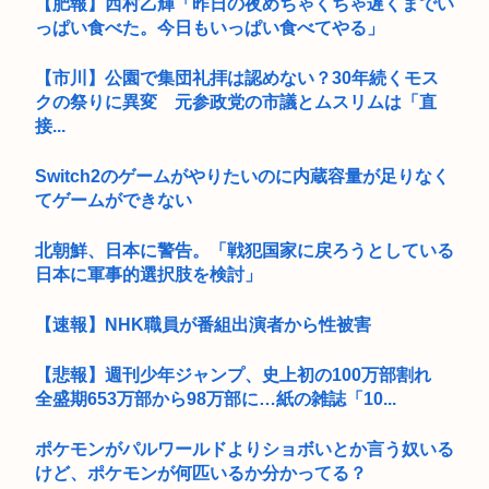
【肥報】西村乙輝「昨日の夜めちゃくちゃ遅くまでい
っぱい食べた。今日もいっぱい食べてやる」
【市川】公園で集団礼拝は認めない？30年続くモス
クの祭りに異変 元参政党の市議とムスリムは「直
接...
Switch2のゲームがやりたいのに内蔵容量が足りなく
てゲームができない
北朝鮮、日本に警告。「戦犯国家に戻ろうとしている
日本に軍事的選択肢を検討」
【速報】NHK職員が番組出演者から性被害
【悲報】週刊少年ジャンプ、史上初の100万部割れ
全盛期653万部から98万部に…紙の雑誌「10...
ポケモンがパルワールドよりショボいとか言う奴いる
けど、ポケモンが何匹いるか分かってる？