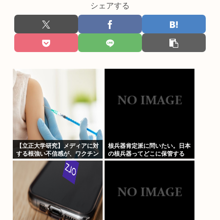
シェアする
【立正大学研究】メディアに対
核兵器肯定派に問いたい。日本
する根強い不信感が、ワクチン
の核兵器ってどこに保管する
に関する陰謀論の形成につなが
の？
っている