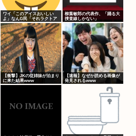
ワイ「このアイスおいしい
柳葉敏郎の代表作、「踊る大
よ」なんG民「それラクトア
捜査線しかない」
イスじゃん」
【衝撃】JKの従姉妹が泊まり
【速報】なぜか読める画像が
に来た結果www
発見されるwww