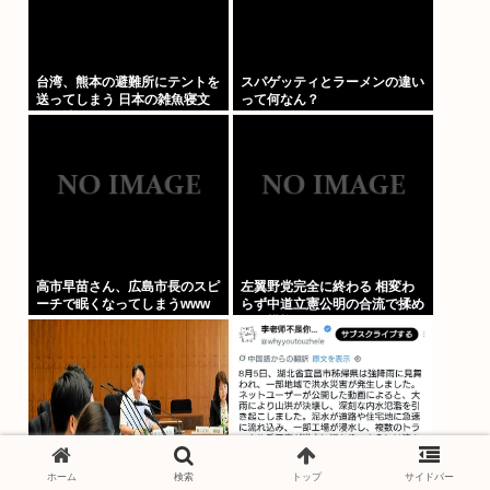
台湾、熊本の避難所にテントを
スパゲッティとラーメンの違い
送ってしまう 日本の雑魚寝文
って何なん？
化を壊すな！
高市早苗さん、広島市長のスピ
左翼野党完全に終わる 相変わ
ーチで眠くなってしまうwww
らず中道立憲公明の合流で揉め
てる模様
ホーム
検索
トップ
サイドバー