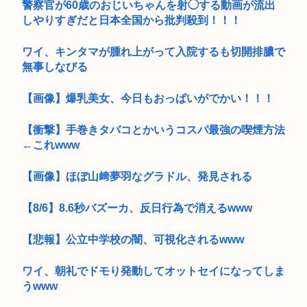
警察官が60歳のおじいちゃんを射◯する動画が流出
しやりすぎだと日本全国から批判殺到！！！
ワイ、キンタマが腫れ上がって入院するも切開排膿で
無事しなびる
【画像】爆乳美女、今日もおっぱいがでかい！！！
【衝撃】手巻きタバコとかいうコスパ最強の喫煙方法
←これwww
【画像】ほぼ山﨑夢羽なグラドル、発見される
【8/6】8.6秒バズーカ、反日行為で消えるwww
【悲報】公立中学校の闇、可視化されるwww
ワイ、朝礼でドモり発動してオットセイになってしま
うwww