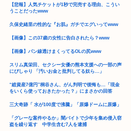
【悲報】人気チケットが1秒で完売する理由、こうい
うことだったwww
久保史緒里の性的な『お肌』ガチでエグいってwww
【画像】この37歳の女性に告白されたら？www
【画像】パン線透けまくってるOLの尻www
スリム真栄田、セクシー女優の熊本支援への一部の声
にぴしゃり 「汚いお金と批判してる奴ら…」
“総資産7億円”桐谷さん、がん判明で後悔も…「現金
をいくら使っておきたかった？」にまさかの回答
三大奇跡「 水が100度で沸騰」「原爆ドームに原爆」
「グレーな案件やるか」闇バイトで少年を集め侵入窃
盗を繰り返す 中学生含む7人を逮捕