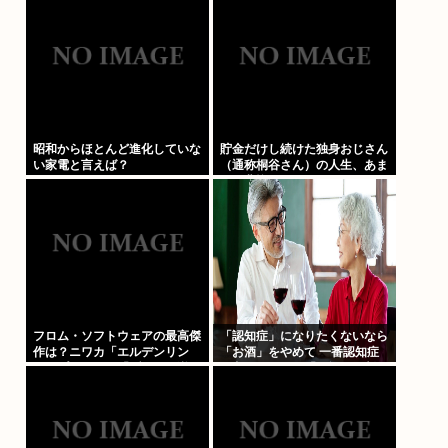
昭和からほとんど進化していな
貯金だけし続けた独身おじさん
い家電と言えば？
（通称桐谷さん）の人生、あま
りに悲惨すぎるwww
フロム・ソフトウェアの最高傑
「認知症」になりたくないなら
作は？ニワカ「エルデンリン
「お酒」をやめて 一番認知症
グ」プレステ厨「ブラボ」逆張
に良くないのは「お酒」と判明
り「ダクソ2」玄人ワイ「…」