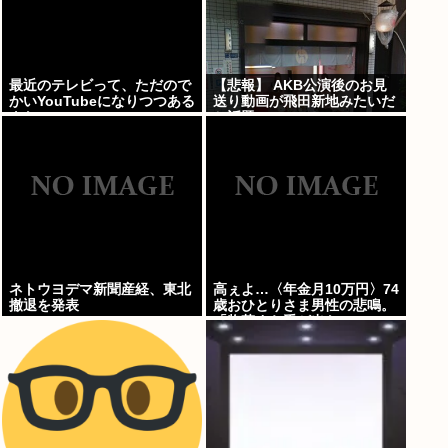
最近のテレビって、ただので
【悲報】 AKB公演後のお見
かいYouTubeになりつつある
送り動画が飛田新地みたいだ
よな
と話題に・・・
ネトウヨデマ新聞産経、東北
高ぇよ…〈年金月10万円〉74
撤退を発表
歳おひとりさま男性の悲鳴。
「惣菜すら手が出ない」