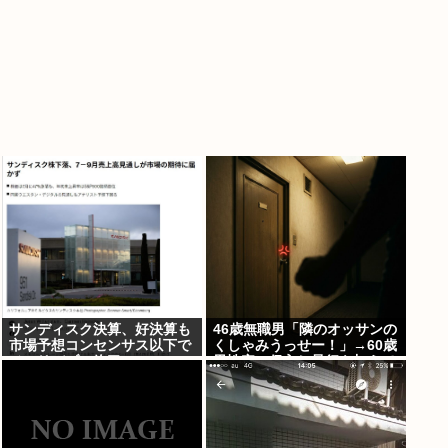
サンディスク決算、好決算も
46歳無職男「隣のオッサンの
市場予想コンセンサス以下で
くしゃみうっせー！」→60歳
メモリバブル終了へ
男性宅に侵入し暴行を加えて
逮捕