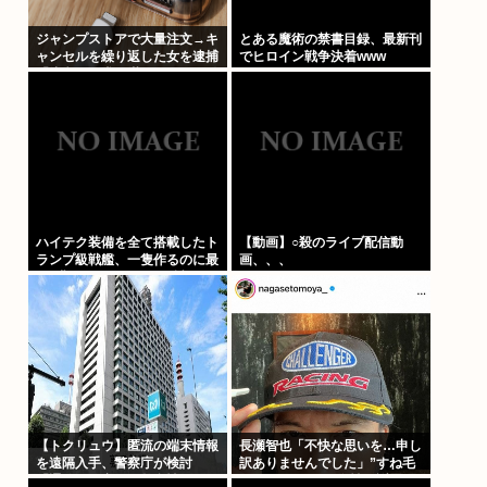
ジャンプストアで大量注文→キ
とある魔術の禁書目録、最新刊
ャンセルを繰り返した女を逮捕
でヒロイン戦争決着www
「注文で欲求が満たされた」総
額43億円
ハイテク装備を全て搭載したト
【動画】○殺のライブ配信動
ランプ級戦艦、一隻作るのに最
画、、、
低4兆円かかりいきなり詰む
【トクリュウ】匿流の端末情報
長瀬智也「不快な思いを…申し
を遠隔入手、警察庁が検討
訳ありませんでした」”すね毛
「通信の秘密」と整合性は
ハラスメント”を女性に謝罪