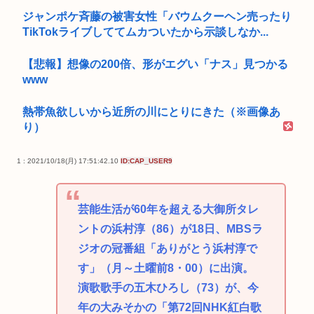
ジャンポケ斉藤の被害女性「バウムクーヘン売ったり
TikTokライブしててムカついたから示談しなか...
【悲報】想像の200倍、形がエグい「ナス」見つかる
www
熱帯魚欲しいから近所の川にとりにきた（※画像あ
り）
1 : 2021/10/18(月) 17:51:42.10
ID:CAP_USER9
芸能生活が60年を超える大御所タレ
ントの浜村淳（86）が18日、MBSラ
ジオの冠番組「ありがとう浜村淳で
す」（月～土曜前8・00）に出演。
演歌歌手の五木ひろし（73）が、今
年の大みそかの「第72回NHK紅白歌