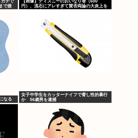
、ガチで
【画像】ディズニーのおいなり巻（600
mまで接
円）、流石にアレすぎて賛否両論の大炎上を
してしまうw w w w w w w
女子中学生をカッターナイフで脅し性的暴行
になる
か 56歳男を逮捕