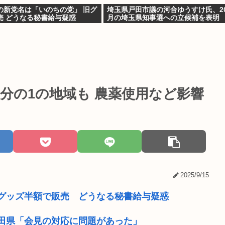
の新党名は「いのちの党」 旧グ
埼玉県戸田市議の河合ゆうすけ氏、20
売 どうなる秘書給与疑惑
月の埼玉県知事選への立候補を表明
0分の1の地域も 農薬使用など影響
2025/9/15
グッズ半額で販売 どうなる秘書給与疑惑
田県「会見の対応に問題があった」