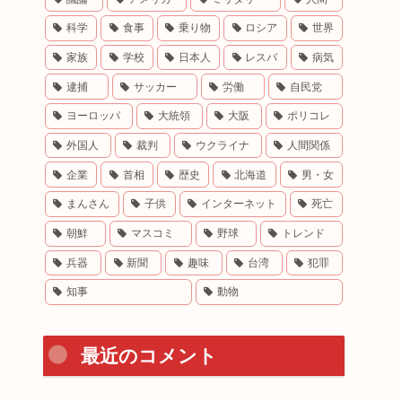
科学
食事
乗り物
ロシア
世界
家族
学校
日本人
レスバ
病気
逮捕
サッカー
労働
自民党
ヨーロッパ
大統領
大阪
ポリコレ
外国人
裁判
ウクライナ
人間関係
企業
首相
歴史
北海道
男・女
まんさん
子供
インターネット
死亡
朝鮮
マスコミ
野球
トレンド
兵器
新聞
趣味
台湾
犯罪
知事
動物
最近のコメント