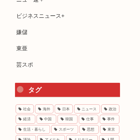
ビジネスニュース+
嫌儲
東亜
芸スポ
タグ
社会
海外
日本
ニュース
政治
経済
中国
韓国
仕事
事件
生活・暮らし
スポーツ
思想
東京
議論
アメリカ
ミリタリー
人間