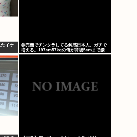
れたイケ
券売機でチンタラしてる鈍感日本人、ガチで
増える。197cm57kgの俺が背後5cmまで接
近してるのに急ぎもしない件。