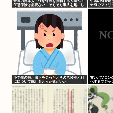
普通の日本人「任意保険を強制する人達へ！
中国の海警局
任意保険は必要ない。そもそも事故を起こし
ナ海でフィリ
ません」
年
小学生の時、廊下を走ったときの危険性と利
古いパソコン
点について統計をとった奴がいた
化するマジッ