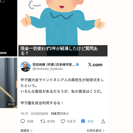
現金一切使わず2年が経過したけど質問あ
ww
る？