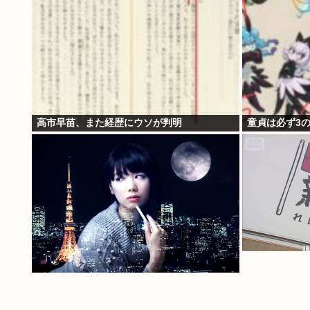
高市早苗、また経歴にウソが判明
童貞は必ず3