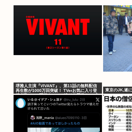
堺雅人主演『VIVANT』、第11話の無料配信
東京のJK,遂
再生数が1000万回突破！ TVerお気に入り登
録者数は300万超えでTBS連ドラ歴代トップ