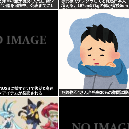
と海軍の船が衝突2人死亡 南シ
券売機でチンタラしてる鈍感日本人
ピン船を追跡中、公表までに1
増える。197cm57kgの俺が背後5c
近してるのに急ぎもしない件。
のUSBに挿すだけで復活&高速
危険物乙4さん合格率30%の難関試験
クアイテムが発売される