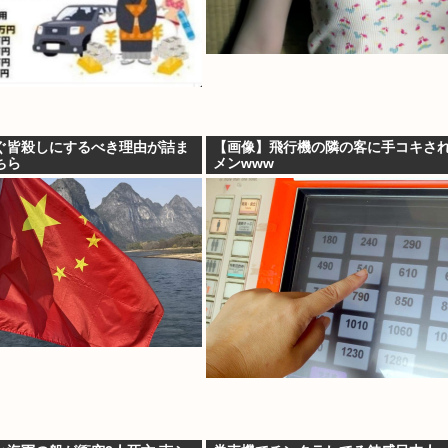
ぐ皆殺しにするべき理由が詰ま
【画像】飛行機の隣の客に手コキさ
ちら
メンwww