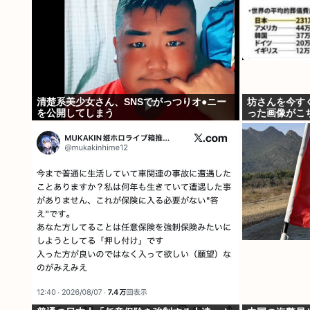
清楚系美少女さん、SNSでがっつりオ●ニー
坊さんを今す
を公開してしまう
った画像がこ