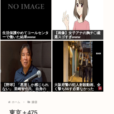
生活保護やめてコールセンタ
【画像】女子アナの胸チ〇厳
ーで働いた結果www
選スゴすぎwww
【野球】「悪意しか感じられ
大阪府警の犯人射殺動画、全
ない」 里崎智也氏、自身の
く撃ち56す必要なかった
YouTubeの無断記事化へ物申
www
す… 語るメディアとの関係性
ホーム
嫌儲
東京＋475