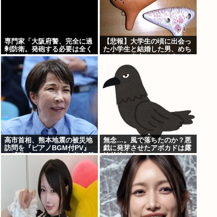
専門家「大阪府警、完全に過
【悲報】大学生の頃に出会っ
剰防衛。発砲する必要は全く
た小学生と結婚した男、めち
無かった」
ゃくちゃ炎上してしまう
www
高市首相、熊本地震の被災地
無念…。風で落ちたのか？悪
訪問を『ピアノBGM付PV』
戯に発芽させたアボカドは露
の感動ポルノにして大炎上 芥
地栽培出来るのかチャ...
川賞作家ぶちぎれ「アホ
か！」