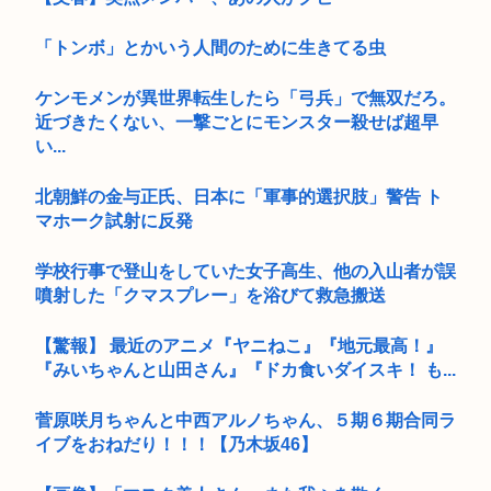
「トンボ」とかいう人間のために生きてる虫
ケンモメンが異世界転生したら「弓兵」で無双だろ。
近づきたくない、一撃ごとにモンスター殺せば超早
い...
北朝鮮の金与正氏、日本に「軍事的選択肢」警告 ト
マホーク試射に反発
学校行事で登山をしていた女子高生、他の入山者が誤
噴射した「クマスプレー」を浴びて救急搬送
【驚報】 最近のアニメ『ヤニねこ』『地元最高！』
『みいちゃんと山田さん』『ドカ食いダイスキ！ も...
菅原咲月ちゃんと中西アルノちゃん、５期６期合同ラ
イブをおねだり！！！【乃木坂46】