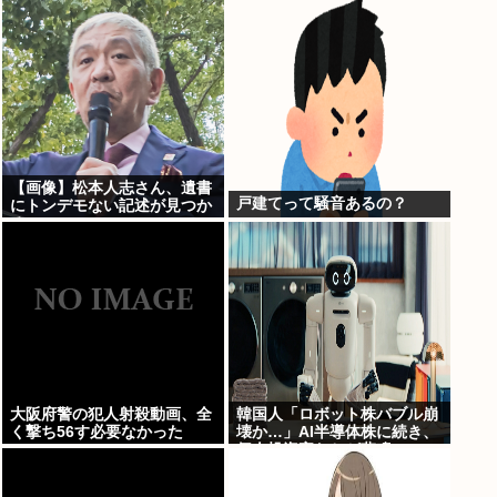
【画像】松本人志さん、遺書
戸建てって騒音あるの？
にトンデモない記述が見つか
る・・・
大阪府警の犯人射殺動画、全
韓国人「ロボット株バブル崩
く撃ち56す必要なかった
壊か…」AI半導体株に続き、
www
個人投資家たちが悲鳴