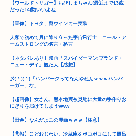
【ワールドトリガー】おびしまちゃん(最近まで13歳
だった14歳)いいよね
【画像】トヨタ、謎ウインカー実装
人類で初めて月に降り立った宇宙飛行士…ニール・ア
ームストロングの名言・格言
【ネタバレあり】映画「スパイダーマン:ブランド・
ニュー・デイ」観た人【感想】
彡(＾)(＾)「ハンバーグってなんやねんｗｗｗハンバ
ーガー、な」
【超画像】女さん、熊本地震被災地に大量の手作りお
にぎりを届けてしまうwww
【田舎】なんだよこの漫画ｗｗｗ【注意】
【悲報】こどおじわい、冷蔵庫をボコボコにして風呂