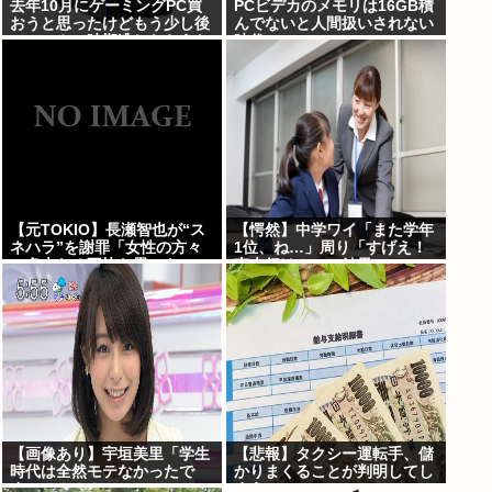
去年10月にゲーミングPC買
PCビデカのメモリは16GB積
おうと思ったけどもう少し後
んでないと人間扱いされない
でいいやで時期逃したらうな
時代に
ぎ登りに値上がりしていった
【元TOKIO】長瀬智也が“ス
【愕然】中学ワイ「また学年
ネハラ”を謝罪「女性の方々
1位、ね…」周り「すげえ！
に多大なる不快な思いを…」
東大行け！」⇒結果www
【画像あり】宇垣美里「学生
【悲報】タクシー運転手、儲
時代は全然モテなかったで
かりまくることが判明してし
す」⇒！！！
まう