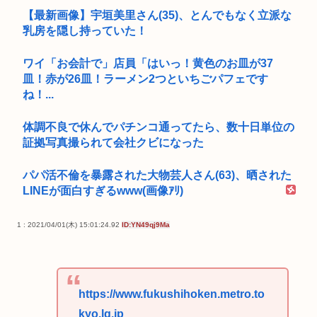
【最新画像】宇垣美里さん(35)、とんでもなく立派な
乳房を隠し持っていた！
ワイ「お会計で」店員「はいっ！黄色のお皿が37
皿！赤が26皿！ラーメン2つといちごパフェです
ね！...
体調不良で休んでパチンコ通ってたら、数十日単位の
証拠写真撮られて会社クビになった
パパ活不倫を暴露された大物芸人さん(63)、晒された
LINEが面白すぎるwww(画像ｱﾘ)
1 : 2021/04/01(木) 15:01:24.92
ID:YN49qj9Ma
https://www.fukushihoken.metro.to
kyo.lg.jp