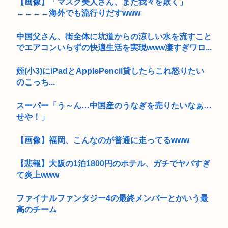
【画像】「マスク美人さん、また我々を欺く」
←←←←海外でも流行りだすwww
中国父さん、街全体に坑道からの涼しい水を流すこと
でエアコンいらずの快適生活を実現www凄すぎワロ...
姪(小3)にiPadとApplePencil貸したらこれ怒りたい
のこっち...
スーパー「う～ん…中国産のうなぎを売りたいなぁ…
せや！」
【画像】福岡、こんなのが普通に走ってるwww
【悲報】大阪の1泊1800円のホテル、ガチでヤバすぎ
て炎上www
ファイナルファンタジー4の最終メンバーとかいう最
高のチーム