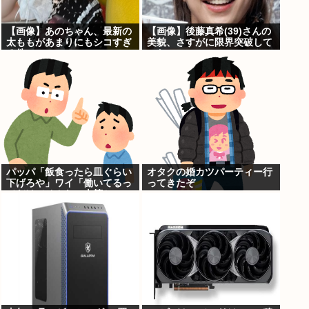
【画像】あのちゃん、最新の
【画像】後藤真希(39)さんの
太ももがあまりにもシコすぎ
美貌、さすがに限界突破して
る件
いたwww
パッパ「飯食ったら皿ぐらい
オタクの婚カツパーティー行
下げろや」ワイ「働いてるっ
ってきたぞ
てだけでそんなに上等か
ね…！」