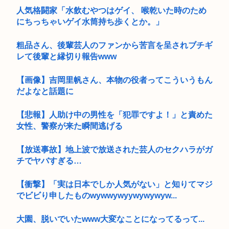
人気格闘家「水飲むやつはゲイ、 喉乾いた時のため
にちっちゃいゲイ水筒持ち歩くとか。」
粗品さん、後輩芸人のファンから苦言を呈されブチギ
レて後輩と縁切り報告www
【画像】吉岡里帆さん、本物の役者ってこういうもん
だよなと話題に
【悲報】人助け中の男性を「犯罪ですよ！」と責めた
女性、警察が来た瞬間逃げる
【放送事故】地上波で放送された芸人のセクハラがガ
チでヤバすぎる…
【衝撃】「実は日本でしか人気がない」と知りてマジ
でビビり申したものwywwywyywywywyw...
大園、脱いでいたwww大変なことになってるって...