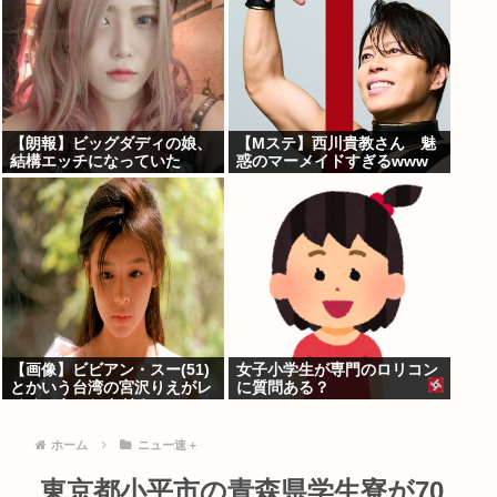
【朗報】ビッグダディの娘、
【Mステ】西川貴教さん 魅
結構エッチになっていた
惑のマーメイドすぎるwww
【画像】ビビアン・スー(51)
女子小学生が専門のロリコン
とかいう台湾の宮沢りえがレ
に質問ある？
ベチでえっちすぎるｗｗｗ
ホーム
ニュー速＋
東京都小平市の青森県学生寮が70