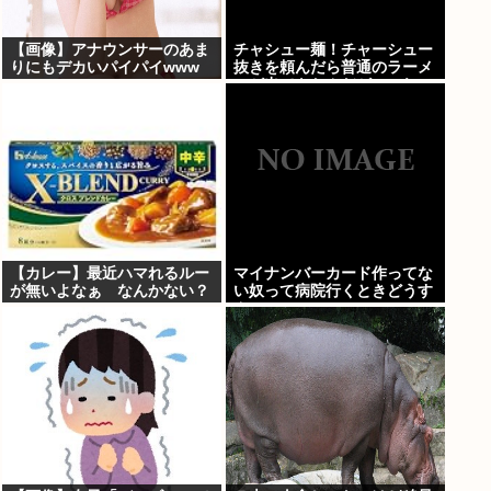
【画像】アナウンサーのあま
チャシュー麺！チャーシュー
りにもデカいパイパイwww
抜きを頼んだら普通のラーメ
ンが出てきたんだが、これっ
ておかしくねえ？
【カレー】最近ハマれるルー
マイナンバーカード作ってな
が無いよなぁ なんかない？
い奴って病院行くときどうす
んの