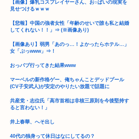
【画像】爆乳コスプレイヤーさん、お○ぱいの現実を
見せつけるｗｗｗ
【悲報】中国の強者女性「年齢のせいで誰も私と結婚
してくれない！！」⇒ (※画像あり)
【画像あり】弱男「あのっ…！よかったらホテル…」
女「ぷっwww」⇒！
おっパブ行ってきた結果www
マーベルの新作格ゲー、俺ちゃんことデッドプール
(CV子安武人)が安定のやりたい放題で話題に
共産党・志位氏「高市首相は非核三原則を今後堅持す
ると言わない！」
井上春華、へそ出し
40代の独身って休日はなにしてるの？