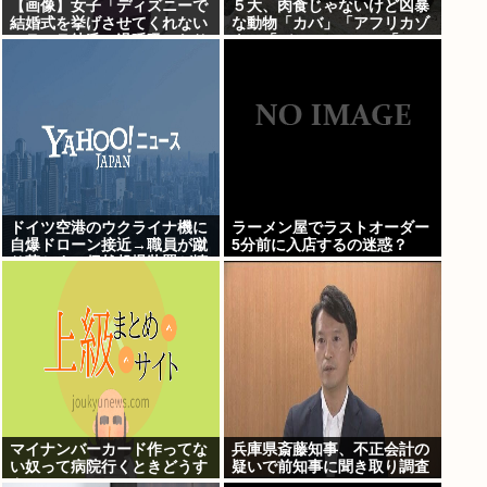
【画像】女子「ディズニーで
５大、肉食じゃないけど凶暴
結婚式を挙げさせてくれない
な動物「カバ」「アフリカゾ
モラハラ彼氏。過呼吸になり
ウ」「バッファロー」「コー
ました。涙が止まらない」
カサスオオカブト」
ドイツ空港のウクライナ機に
ラーメン屋でラストオーダー
自爆ドローン接近→職員が蹴
5分前に入店するの迷惑？
り落とす→偶然起爆装置が壊
れセーフ
マイナンバーカード作ってな
兵庫県斎藤知事、不正会計の
い奴って病院行くときどうす
疑いで前知事に聞き取り調査
んの
へ