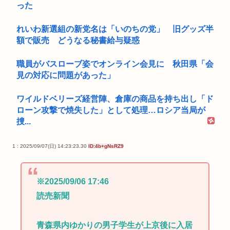
った
れいわ新選組の新党名は「いのちの党」 旧グッズ半
額で販売 どうなる秘書給与疑惑
職員がバスローブ姿でオンライン会見に 秋田県「会
見の対応に問題があった」
ワイルドベリーズ経営陣、倉庫の商品を持ち出し「ド
ローン攻撃で焼失した」として処理…ロシア当局が
捜...
1 : 2025/09/07(日) 14:23:23.30
ID:4b+gNsRZ9
※2025/09/06 17:46
読売新聞
青森県内ゆかりの男子学生が上京後に入居