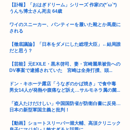
【訃報】「おはぎドリーム」シリーズ 作家の(*´ω`*)
うんち博士さん死去 64歳
ワイのスニーカー、パンティーを履いた靴とか馬鹿に
される
【徹底議論】「日本をダメにした総理大臣」←結局誰
だと思う？
【芸能】元EXILE・黒木啓司、妻・宮崎麗果被告への
DV事案で逮捕されていた 宮崎は全身打撲、頭...
ドン・キホーテ露店「うなぎのかば焼き」で食中毒
男女14人が発熱や腹痛など訴え…サルモネラ属の菌...
「盗人たけだけしい」中国国防省が防衛白書に反発…
日本の新型軍国主義と批判！
【動画】ショートスリーパー堀大輔、高須クリニック
息子にマジギレ！怖すぎると話題に