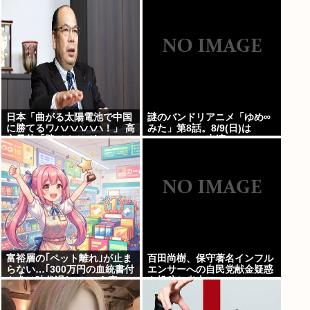
日本「曲がる太陽電池で中国
謎のバンドリアニメ「ゆめ∞
に勝てるワハハハハハ！」 高
みた」第8話。8/9(日)は
市早苗「勝てる！ ガハハハハ
MyGO・RAS出演の
ハハ！」
LuckyFes’26を無料配信。
AveMujica劇場情報もあるよ
100万アツドリ
富裕層の｢ペット離れ｣が止ま
百田尚樹、保守著名インフル
らない…｢300万円の血統書付
エンサーへの自民党献金疑惑
き犬は時代遅れ｣という真の
を投稿し炎上
お金持ちが"向かった先"