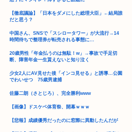
【徹底議論】「日本をダメにした総理大臣」←結局誰
だと思う？
中国さん、SNSで「スシロータワー」が大流行→14
時間待ちで整理券が転売される事態に…
20歳男性「年金払うのは無駄！w」→事故で手足切
断、障害年金一生貰えないと知り泣く
少女2人にAV見せた後「インコ見せる」と誘導…公園
でわいせつ 75歳男逮捕
佐藤二朗（さとじろ）、完全勝利www
【画像】ドスケベ体育祭、開幕ｗｗｗ
【悲報】成績優秀だったのに窓際に異動したんだが