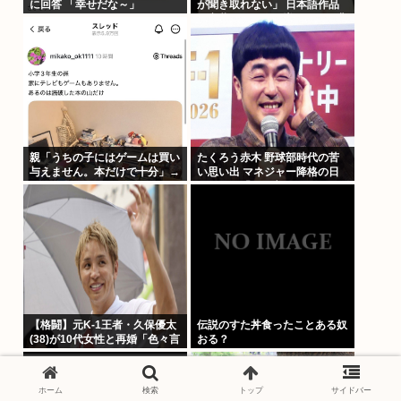
に回答 「幸せだな～」
が聞き取れない」 日本語作品
を字幕で見る人が増えている背
景
親「うちの子にはゲームは買い
たくろう赤木 野球部時代の苦
与えません。本だけで十分」→
い思い出 マネジャー降格の日
結果
に母が…「何も言えなくて」
【格闘】元K-1王者・久保優太
伝説のすた丼食ったことある奴
(38)が10代女性と再婚「色々言
おる？
われそうですが…」
ホーム
検索
トップ
サイドバー