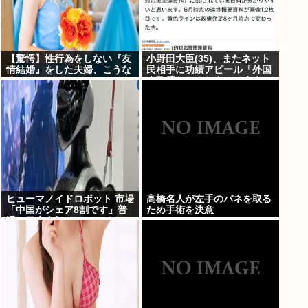
【驚愕】性行為をしない『友
小野田大臣(35)、またネット
情結婚』をした夫婦、こうな
民相手に功績アピール「外国
る⇒･･･！！！
人政策ちゃんとやってます」
www
ヒューマノイドロボット 市場
高橋名人が左手のバネを取る
「中国がシェア8割です」普
ため手術を決意
通の日本人怒りのフェイクニ
ュース認定へ…