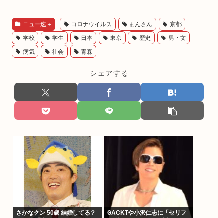
ニュー速＋
コロナウイルス
まんさん
京都
学校
学生
日本
東京
歴史
男・女
病気
社会
青森
シェアする
さかなクン 50歳 結婚してる？
GACKTや小沢仁志に「セリフ