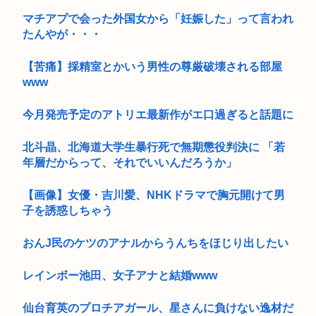
マチアプで会った外国女から「妊娠した」って言われ
たんやが・・・
【苦痛】採精室とかいう男性の尊厳破壊される部屋
www
今月発売予定のアトリエ最新作がエ口過ぎると話題に
北斗晶、北海道大学生暴行死で無期懲役判決に 「若
年層だからって、それでいいんだろうか」
【画像】女優・吉川愛、NHKドラマで胸元開けて男
子を誘惑しちゃう
おんJ民のケツのアナルからうんちをほじり出したい
レインボー池田、女子アナと結婚www
仙台育英のプロチアガール、星さんに負けない逸材だ