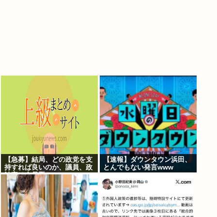
【急募】結局、どの政党を支
【速報】ダウンタウン浜田、
持すれば良いのか、議員、政
とんでもない発言www
治家は全員悪か