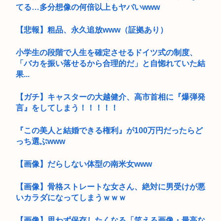
てる…多分想像の何倍以上もヤバいwww
【悲報】粗品、永久追放www（証拠あり）
小学生の段階で人生を確定させるドイツ式の制度、
「バカを振い落せるから合理的だ」と自惚れていた結
果...
【ガチ】キャスターの大越健介、高市首相に『爆弾発
言』をしてしまう！！！！！
『この美人と結婚できる権利』が100万円だったらど
っち選ぶwww
【画像】だらしない体型の南米女www
【画像】骨格ストレートな女さん、絶対に男受けが悪
いカラダになってしまうｗｗｗ
【画像】思わず保存したくなる「笑える画像・最高な