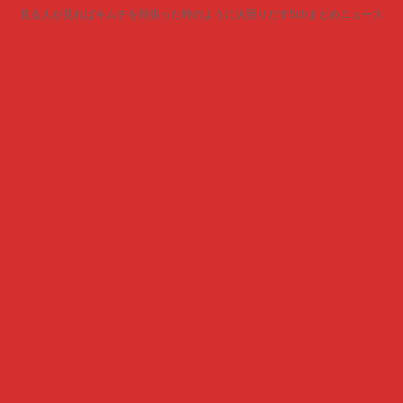
見る人が見ればキムチを頬張った時のように火照りだす5chまとめニュース