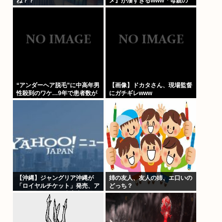
ね？？
メ』が凄すぎるwww「母親の
前でギリギリ見れる深夜アニ
メ」がこちら…この名作アニメ
は…
“アンダーヘア脱毛”に中高年男
【画像】ドカタさん、現場監督
性殺到のワケ…9年で患者数が
にガチギレwww
200倍以上
【沖縄】ジャングリア沖縄が
姉の友人、友人の姉、エ口いの
「ロイヤルチケット」発売、ア
どっち？
トラクションの優先案内などの
特典…大人2万9700円