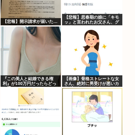
【悲報】思春期の娘に「キモ
【悲報】開示請求が届いた…
ッ」と言われたお父さん、グ
レる
『この美人と結婚できる権
【画像】骨格ストレートな女
利』が100万円だったらどっ
さん、絶対に男受けが悪いカ
ち選ぶwww
ラダになってしまうｗｗｗ