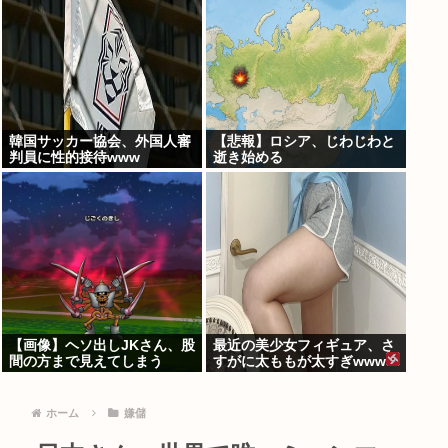
竹田恒泰が入るようなもの」
韓国サッカー協会、外国人審
【悲報】ロシア、じわじわと
判員に性的接待www
逝き始める
【画像】ヘソ出しJKさん、股
最近の美少女フィギュア、さ
間の方まで見えてしまう
すがに太ももが太すぎwww
www
ホーム
嫌儲