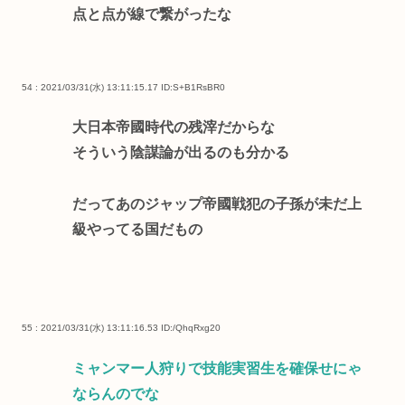
点と点が線で繋がったな
54 : 2021/03/31(水) 13:11:15.17
ID:S+B1RsBR0
大日本帝國時代の残滓だからな
そういう陰謀論が出るのも分かる
だってあのジャップ帝國戦犯の子孫が未だ上
級やってる国だもの
55 : 2021/03/31(水) 13:11:16.53
ID:/QhqRxg20
ミャンマー人狩りで技能実習生を確保せにゃ
ならんのでな