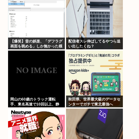
【爆笑】昔の娯楽、「デフラグ
配信者スレ伸ばしてるやつら追
画面を眺める」しか無かった模
い出したくね？
様www
岡山の60歳のトラック運転
秋田県、世界最大級のデータセ
手、東名高速で10回以上、静
ンターでガチで東北最強へ
岡の夫婦の車に追突
www