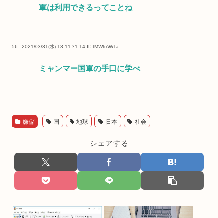
軍は利用できるってことね
56 : 2021/03/31(水) 13:11:21.14
ID:tMWtrAWTa
ミャンマー国軍の手口に学べ
嫌儲
国
地球
日本
社会
シェアする