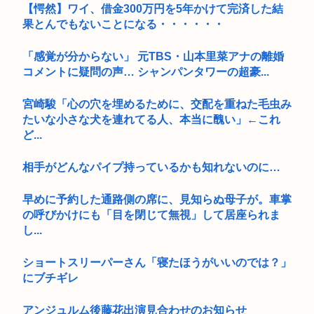
【愕然】ワイ、借金300万円を5年かけて完済した結
果とんでもないことになる・・・・・・
「感覚が分からない」 元TBS・山本里菜アナの離婚
コメントに疑問の声… シャンパンタワーの超豪...
宮崎駿「心の穴を埋めるために、交配を重ねた毛虫み
たいな小さな犬を連れてる人、本当に醜い」←これ
ど...
相手がどんなパイプ持っているかも知れないのに…
早めに予約した通路側の席に、見知らぬ母子が。車掌
の呼びかけにも「目を閉じて無視」して居座られま
し...
ショートスリーパーさん「寝たほうがいいのでは？」
にブチギレ
アンジュルム後藤花出演見合わせのお知らせ