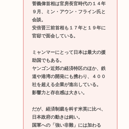
菅義偉首相は官房長官時代の１４年
９月、ミン・アウン・フライン氏と
会談。
安倍晋三前首相も１７年と１９年に
官邸で面会している。
ミャンマーにとって日本は最大の援
助国でもある。
ヤンゴン近郊の経済特区のほか、鉄
道や港湾の開発にも携わり、４００
社を超える企業が進出している。
影響力と存在感は大きい。
だが、経済制裁を科す米英に比べ、
日本政府の動きは鈍い。
国軍への「強い非難」には加わる