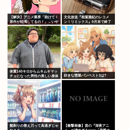
【解決】アニメ業界「助けて！
文化放送『相葉雅紀のレコメ
原作が枯渇してるの！」←いや
ン！リミックス』9月末で終了
既存作品の2期やったら良いよ
へ 25年の歴史に幕
ね？
体重140キロからムキムキマッ
好きな惣菜パンベスト3は?
チョになった男性の美しい身体
がコチラ！！！
髭剃りの替え刃って高過ぎじゃ
【衝撃画像】昔の『深夜アニ