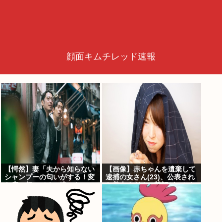
顔面キムチレッド速報
【愕然】妻「夫から知らない
【画像】赤ちゃんを遺棄して
シャンプーの匂いがする！変
逮捕の女さん(23)、公表され
な店に行ってるに違いな
た美人すぎるご尊顔がこちら
い！！！」探偵「調べたとこ
⇒www
ろ･･･」⇒結果ｗｗ