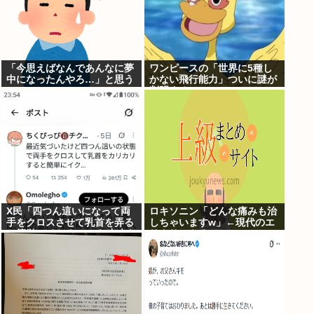
「今思えばなんであんなに夢
ワンピースの「世界に5種し
中になったんやろ…」と思う
かない飛行能力」ついに謎が
コンテンツ
判明するwww
X民「四つん這いになって両
ロキソニン「どんな痛みも治
手をクロスさせて乳首を弄る
しちゃいますw」←現代のエ
と簡単にイケる」 これ出来な
リクサーやろ…
いヤツはゲイ