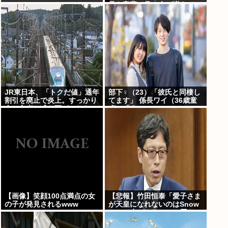
品を字幕で見る人が増えてい
る背景
JR東日本、「トクだ値」通年
部下♀（23）「彼氏と同棲し
割引を廃止で炎上。すっかり
てます」 係長ワイ（36歳童
金の亡者と成り下がったな
貞）「えっ…？」
【画像】笑顔100点満点の女
【悲報】竹田恒泰「愛子さま
の子が発見されるwww
が天皇になれないのはSnow
Manに女がいないのと同じ」
X民「養子案はSnow Manに