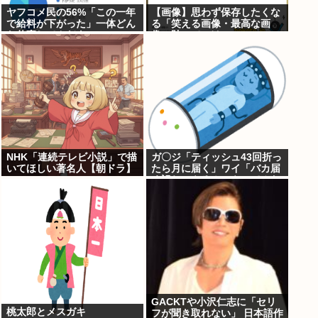
ヤフコメ民の56%「この一年
【画像】思わず保存したくな
で給料が下がった」一体どん
る「笑える画像・最高な画
な仕事してんだよこいつ
像」貼っていけwww
ら！？
NHK「連続テレビ小説」で描
ガ〇ジ「ティッシュ43回折っ
いてほしい著名人【朝ドラ】
たら月に届く」ワイ「バカ届
く訳ねーやろ！ｗやってみた
ろ！ｗ」
GACKTや小沢仁志に「セリ
桃太郎とメスガキ
フが聞き取れない」 日本語作