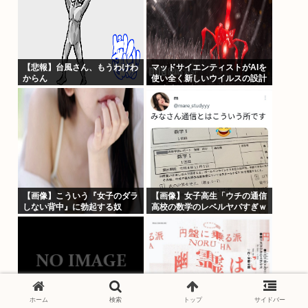
【悲報】台風さん、もうわけわ
マッドサイエンティストがAIを
からん
使い全く新しいウイルスの設計
に成功
【画像】こういう『女子のダラ
【画像】女子高生「ウチの通信
しない背中』に勃起する奴
高校の数学のレベルヤバすぎｗ
www
ｗｗ」
ホーム
検索
トップ
サイドバー