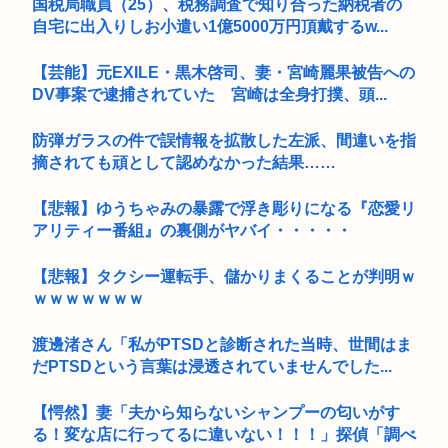
国税局職員（25）、税務調査で知り合った納税者の
自宅に出入りしお小遣い1億5000万円頂戴するw...
【芸能】元EXILE・黒木啓司、妻・宮崎麗果被告への
DV事案で逮捕されていた 宮崎は全身打撲、頭...
防弾ガラスの件で誤情報を拡散した左派、間違いを指
摘されても頑として認めなかった結果……
【悲報】ゆうちゃみの暴露で浮き彫りになる『恋愛リ
アリティー番組』の裏側がヤバイ・・・・・
【悲報】タクシー運転手、儲かりまくることが判明ｗ
ｗｗｗｗｗｗｗ
渡邊渚さん「私がPTSDと診断された当時、世間はま
だPTSDという言葉は浸透されていませんでした...
【愕然】妻「夫から知らないシャンプーの匂いがす
る！変な店に行ってるに違いない！！！」探偵「調べ