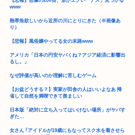
【悲報】想像の200倍、形がエグい「ナス」見つかる
www
熱帯魚欲しいから近所の川にとりにきた（※画像あ
り）
【悲報】風俗嬢やってる女の末路www
アメリカ「日本の円安ヤバくね？アジア経済に影響出
るし。」
なぜ評価が高いのか理解に苦しむゲーム
【お盆どうする？】実家が田舎の人はいいよなあ 帰
省して自然を満喫できて羨ましい
日本版「絶対に立ち入ってはいけない場所」がヤバす
ぎた…
女さん ｢アイドルが19歳にもなってスク水を着させら