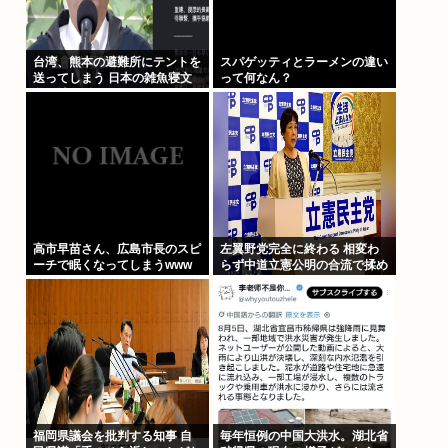
台湾、熊本の避難所にテントを
スパゲッティとラーメンの違い
送ってしまう 日本の雑魚寝文
って何なん？
化を壊すな！
高市早苗さん、広島市長のスピ
左翼野党完全に終わる 相変わ
ーチで眠くなってしまうwww
らず中道立憲公明の合流で揉め
てる模様
福岡県議会を批判する知事 自
毎年恒例の中国大洪水。湖北省