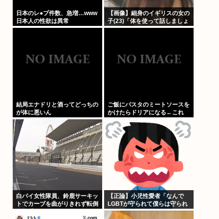
日本のレ●プ件数、急増…www
【画像】細身のイギリスの女の
日本人の性欲は異常
子(23)「体を使って話しましょ
う…
結局エナドリと酒ってどっちの
ご飯にパスタのミートソースを
が体に悪いん
かけたらドリアになる←これ
白バイ女性隊員、鈴鹿サーキッ
【正論】小児性愛者「なんで
トでカーブを曲がりきれず転倒
LGBTが守られて僕らは守られ
して重傷
ないんだああああ」←いや犯罪