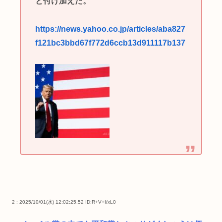
と付け加えた。
https://news.yahoo.co.jp/articles/aba827
f121bc3bbd67f772d6ccb13d911117b137
2 : 2025/10/01(水) 12:02:25.52
ID:R+V+I/xL0