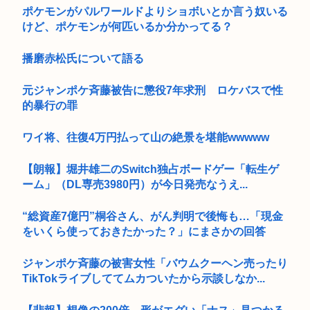
ポケモンがパルワールドよりショボいとか言う奴いる
けど、ポケモンが何匹いるか分かってる？
播磨赤松氏について語る
元ジャンポケ斉藤被告に懲役7年求刑 ロケバスで性
的暴行の罪
ワイ将、往復4万円払って山の絶景を堪能wwwww
【朗報】堀井雄二のSwitch独占ボードゲー「転生ゲ
ーム」（DL専売3980円）が今日発売なうえ...
“総資産7億円”桐谷さん、がん判明で後悔も…「現金
をいくら使っておきたかった？」にまさかの回答
ジャンポケ斉藤の被害女性「バウムクーヘン売ったり
TikTokライブしててムカついたから示談しなか...