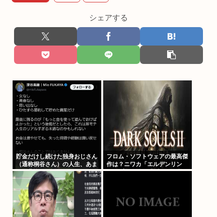
シェアする
貯金だけし続けた独身おじさん
フロム・ソフトウェアの最高傑
（通称桐谷さん）の人生、あま
作は？ニワカ「エルデンリン
りに悲惨すぎるwww
グ」プレステ厨「ブラボ」逆張
り「ダクソ2」玄人ワイ「…」