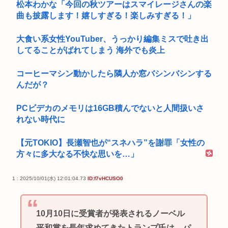
松本わかな「今回の秋ツアーはスマイレージさんの楽
曲も披露します！嬉しすぎる！楽しみすぎる！」
大食い系女性YouTuber、うっかり編集ミスで吐き出
してることがばれてしまう 海外でも炎上
コーヒーマシン動かしたら隣人か窓バシンバシンする
んだが？
PCビデカのメモリは16GB積んでないと人間扱いさ
れない時代に
【元TOKIO】長瀬智也が“スネハラ”を謝罪「女性の
方々に多大なる不快な思いを…」
1 : 2025/10/01(水) 12:01:04.73
ID:f7vHCUSO0
10月10日に受賞者が発表されるノーベル
平和賞を長年求めてきたトランプ氏は、パ