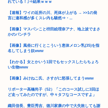
れている！｣⇒結果ｗｗｗ
【速報】ワイの近所の川、死体が上がる → >>1の発
言に違和感が多くスレ内も騒然⇒・...
【画像】マスパンこと枡田絵理奈アナ、地上波でまさ
かのパンチラ
【画像】風俗に行くとこういう恵体メロン乳(35)を指
名してしまう奴www
【わかる】女とかいう1回でもセックスしたらちょろ
い生物www
【画像】みけねこ氏、さすがに怒張してまうwww
リポーター高橋尚子（52）「このコース試しに3回ほ
ど走ってみたのですが、中々タフなコースですよ」
織田信長、豊臣秀吉、徳川家康の中で大失敗しても謝