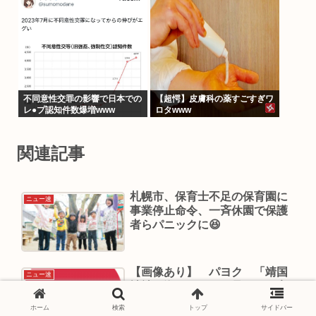
だからやん
不同意性交罪の影響で日本での
【超愕】皮膚科の薬すごすぎワ
レ●プ認知件数爆増www
ロタwww
関連記事
札幌市、保育士不足の保育園に
ニュー速
事業停止命令、一斉休園で保護
者らパニックに😆
【画像あり】 パヨク 「靖国
ニュー速
神社の海軍カレーの見た目が変
わってる」 →３０００いいね
ホーム
検索
トップ
サイドバー