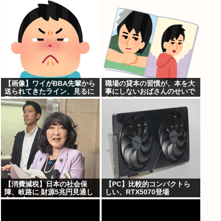
【画像】ワイがBBA先輩から
職場の貸本の習慣が、本を大
送られてきたライン、見るに
事にしないおばさんのせいで
耐えない・・・
無くなった
【消費減税】日本の社会保
【PC】比較的コンパクトら
障、岐路に 財源5兆円見通し
しい、RTX5070登場
立たず