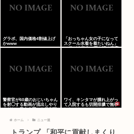
グラボ、国内価格4割値上げ
「おっちゃん女の子になって
かwww
スクール水着を着たいねん」
60代が小学生に夢を語る事案
が発生
警察官が60歳のおじいちゃん
ワイ、キンタマが腫れ上がっ
を射◯する動画が流出しやり
て入院するも切開排膿で無事
すぎだと日本全国から批判殺
しなびる
到！！！
ホーム
ニュー速
トランプ 「和平に貢献しまくり