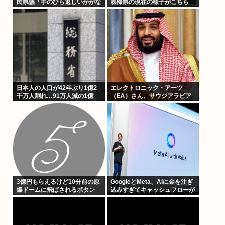
民県議「手のひら返しいかがな
秭帰県の現在の様子がこちら
ものか」
日本人の人口が42年ぶり1億2
エレクトロニック・アーツ
千万人割れ…91万人減の1億
（EA）さん、サウジアラビア
1973万人、外国人は35万人増
に買収されてしまう。これはハ
ラールゲーム爆誕か
3億円もらえるけど10分前の原
GoogleとMeta、AIに金を注ぎ
爆ドームに飛ばされるボタン
込みすぎてキャッシュフローが
史上初のマイナス。売却か保有
で内ゲバ始まる