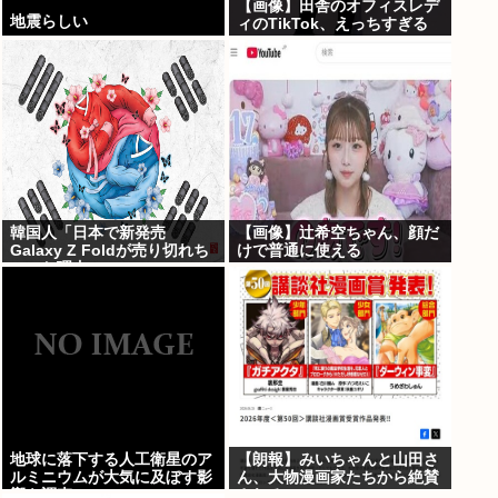
【画像】田舎のオフィスレデ
地震らしい
ィのTikTok、えっちすぎる
韓国人「日本で新発売
【画像】辻希空ちゃん、顔だ
Galaxy Z Foldが売り切れち
けで普通に使える
ゃった理由」
地球に落下する人工衛星のア
【朗報】みいちゃんと山田さ
ルミニウムが大気に及ぼす影
ん、大物漫画家たちから絶賛
響を調査
されるwww