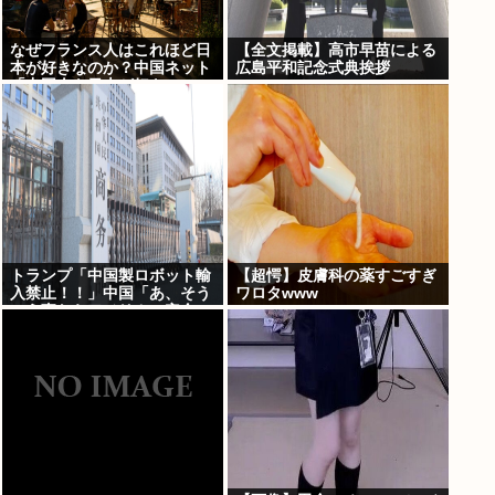
なぜフランス人はこれほど日
【全文掲載】高市早苗による
本が好きなのか？中国ネット
広島平和記念式典挨拶
「中国人も日本が好き」
トランプ「中国製ロボット輸
【超愕】皮膚科の薬すごすぎ
入禁止！！」中国「あ、そう
ワロタwww
いう事ならアメリカの安全の
為にドローンの輸出も止める
ね？」