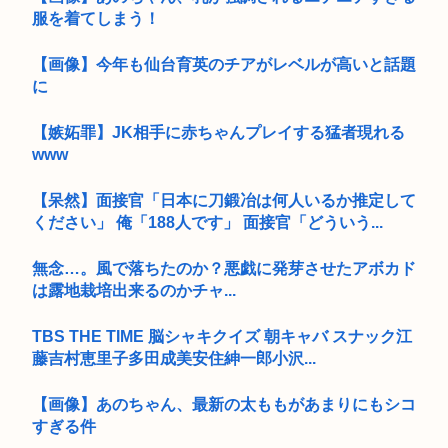
服を着てしまう！
【画像】今年も仙台育英のチアがレベルが高いと話題
に
【嫉妬罪】JK相手に赤ちゃんプレイする猛者現れる
www
【呆然】面接官「日本に刀鍛冶は何人いるか推定して
ください」 俺「188人です」 面接官「どういう...
無念…。風で落ちたのか？悪戯に発芽させたアボカド
は露地栽培出来るのかチャ...
TBS THE TIME 脳シャキクイズ 朝キャバ スナック江
藤吉村恵里子多田成美安住紳一郎小沢...
【画像】あのちゃん、最新の太ももがあまりにもシコ
すぎる件