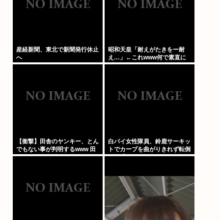
産経新聞、東北で新聞発行休止
昭和天皇「耐えがたきをー耐
へ
え…」←これwww何で素直に
謝れねーの？？！？
【衝撃】田舎のヤンキー、とん
白バイ女性隊員、鈴鹿サーキッ
でもない事が判明するwww 田
トでカーブを曲がりきれず転倒
舎のマイルドヤンキーって何で
して重傷
あんなに金あるの？もしかし
て…