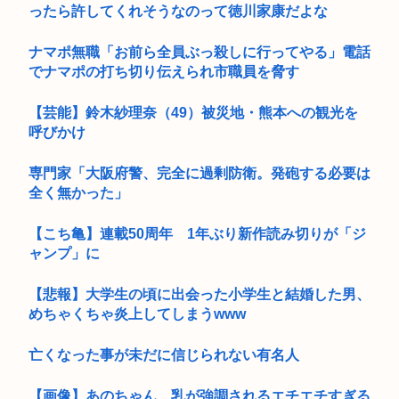
ったら許してくれそうなのって徳川家康だよな
ナマポ無職「お前ら全員ぶっ殺しに行ってやる」電話
でナマポの打ち切り伝えられ市職員を脅す
【芸能】鈴木紗理奈（49）被災地・熊本への観光を
呼びかけ
専門家「大阪府警、完全に過剰防衛。発砲する必要は
全く無かった」
【こち亀】連載50周年 1年ぶり新作読み切りが「ジ
ャンプ」に
【悲報】大学生の頃に出会った小学生と結婚した男、
めちゃくちゃ炎上してしまうwww
亡くなった事が未だに信じられない有名人
【画像】あのちゃん、乳が強調されるエチエチすぎる