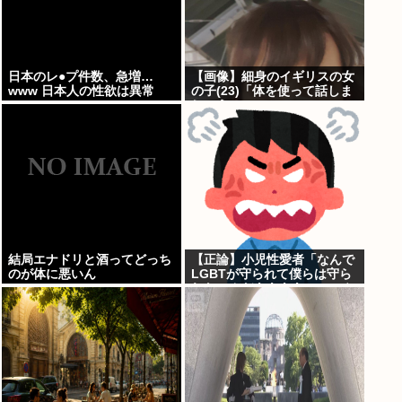
日本のレ●プ件数、急増…
【画像】細身のイギリスの女
www 日本人の性欲は異常
の子(23)「体を使って話しま
しょう…
結局エナドリと酒ってどっち
【正論】小児性愛者「なんで
のが体に悪いん
LGBTが守られて僕らは守ら
れないんだああああ」←いや
犯罪だからやん