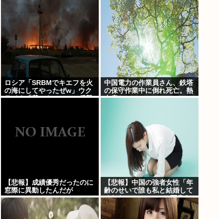
かった」イオン「運用を徹底
できなかった可能性」
ロシア「SRBMでキエフを火
中国電力の作業員さん、鉄塔
の海にしてやったぜw」ウク
の保守作業中に倒れ死亡。熱
ライナ「我々もSRBMで反撃
中症か
するぞ！」
【悲報】成績優秀だったのに
【悲報】中国の強者女性「年
窓際に異動したんだが
齢のせいで誰も私と結婚して
くれない！！」⇒ (※画像あ
り)