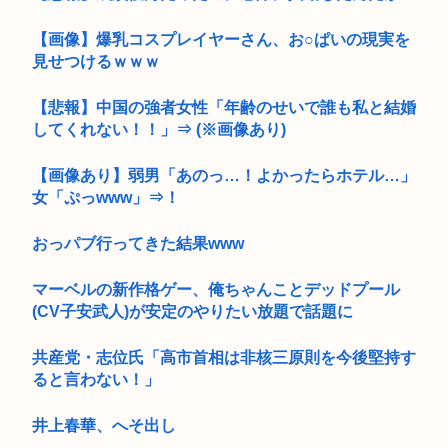
【画像】爆乳コスプレイヤーさん、お○ぱいの現実を
見せつけるｗｗｗ
【悲報】中国の強者女性「年齢のせいで誰も私と結婚
してくれない！！」⇒ (※画像あり)
【画像あり】弱男「あのっ…！よかったらホテル…」
女「ぷっwww」⇒！
おっパブ行ってきた結果www
マーベルの新作格ゲー、俺ちゃんことデッドプール
(CV子安武人)が安定のやりたい放題で話題に
共産党・志位氏「高市首相は非核三原則を今後堅持す
ると言わない！」
井上春華、へそ出し