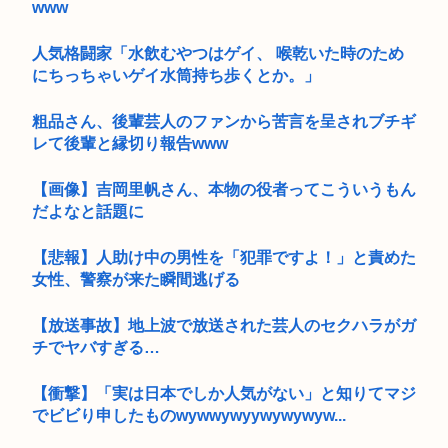
www
人気格闘家「水飲むやつはゲイ、 喉乾いた時のため
にちっちゃいゲイ水筒持ち歩くとか。」
粗品さん、後輩芸人のファンから苦言を呈されブチギ
レて後輩と縁切り報告www
【画像】吉岡里帆さん、本物の役者ってこういうもん
だよなと話題に
【悲報】人助け中の男性を「犯罪ですよ！」と責めた
女性、警察が来た瞬間逃げる
【放送事故】地上波で放送された芸人のセクハラがガ
チでヤバすぎる…
【衝撃】「実は日本でしか人気がない」と知りてマジ
でビビり申したものwywwywyywywywyw...