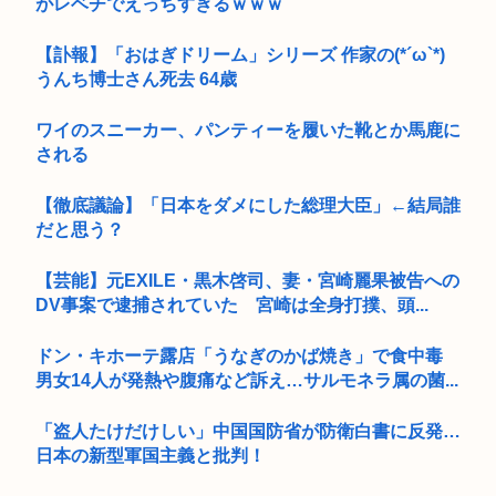
がレベチでえっちすぎるｗｗｗ
【訃報】「おはぎドリーム」シリーズ 作家の(*´ω`*)
うんち博士さん死去 64歳
ワイのスニーカー、パンティーを履いた靴とか馬鹿に
される
【徹底議論】「日本をダメにした総理大臣」←結局誰
だと思う？
【芸能】元EXILE・黒木啓司、妻・宮崎麗果被告への
DV事案で逮捕されていた 宮崎は全身打撲、頭...
ドン・キホーテ露店「うなぎのかば焼き」で食中毒
男女14人が発熱や腹痛など訴え…サルモネラ属の菌...
「盗人たけだけしい」中国国防省が防衛白書に反発…
日本の新型軍国主義と批判！