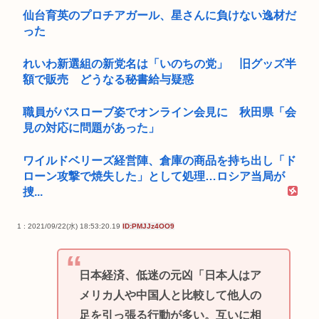
仙台育英のプロチアガール、星さんに負けない逸材だ
った
れいわ新選組の新党名は「いのちの党」 旧グッズ半
額で販売 どうなる秘書給与疑惑
職員がバスローブ姿でオンライン会見に 秋田県「会
見の対応に問題があった」
ワイルドベリーズ経営陣、倉庫の商品を持ち出し「ド
ローン攻撃で焼失した」として処理…ロシア当局が
捜...
1 : 2021/09/22(水) 18:53:20.19
ID:PMJJz4OO9
日本経済、低迷の元凶「日本人はア
メリカ人や中国人と比較して他人の
足を引っ張る行動が多い。互いに相