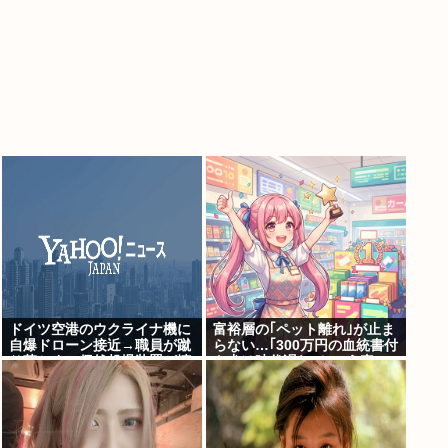
ドイツ空港のウクライナ機に
富裕層の｢ペット離れ｣が止ま
自爆ドローン接近→職員が蹴
らない…｢300万円の血統書付
り落とす→偶然起爆装置が壊
き犬は時代遅れ｣という真の
れセーフ
お金持ちが"向かった先"