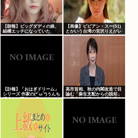
【朗報】ビッグダディの娘、
【画像】ビビアン・スー(51)
結構エッチになっていた
とかいう台湾の宮沢りえがレ
ベチでえっちすぎるｗｗｗ
【訃報】「おはぎドリーム」
高市首相、秋の内閣改造で目
シリーズ 作家の(*´ω`*)うんち
論む「麻生支配からの脱却」
博士さん死去 64歳
…茂木敏充氏も小林鷹之氏も
クビ