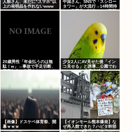
人類さん、未だに"スマホ"以
中国さん、SNSで「スシロー
上の発明品を作れないwww
タワー」が大流行→14時間待
ちで整理券が転売される事態
に…
20歳男性「年金払うのは無
少女2人にAV見せた後「イン
駄！w」→事故で手足切断、
コ見せる」と誘導…公園でわ
障害年金一生貰えないと知り
いせつ 75歳男逮捕
泣く
【画像】ドスケベ体育祭、開
【イオンモール熊本爆発】な
幕ｗｗｗ
ぜ再入館できた？ハビタ幹部
は「モール職員は引き止めな