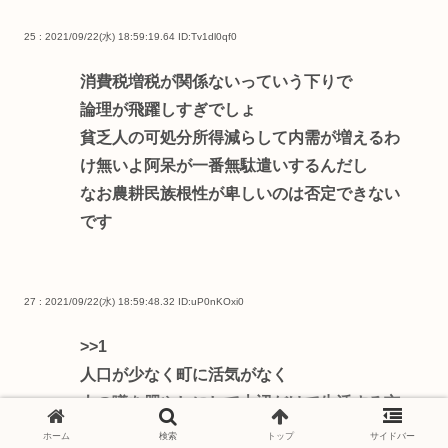
25 : 2021/09/22(水) 18:59:19.64
ID:Tv1dl0qf0
消費税増税が関係ないっていう下りで
論理が飛躍しすぎでしょ
貧乏人の可処分所得減らして内需が増えるわ
け無いよ阿呆が一番無駄遣いするんだし
なお農耕民族根性が卑しいのは否定できない
です
27 : 2021/09/22(水) 18:59:48.32
ID:uP0nKOxi0
>>1
人口が少なく町に活気がなく
人の噂を肥やしにして上辺だけで生活する市
町村のことじゃんマジ
ホーム
検索
トップ
サイドバー