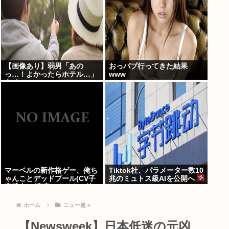
【画像あり】弱男「あの
おっパブ行ってきた結果
っ…！よかったらホテル…」
www
女「ぷっwww」⇒！
マーベルの新作格ゲー、俺ち
Tiktok社、パラメーター数10
ゃんことデッドプール(CV子
兆のミュトス級AIを公開へ
安武人)が安定のやりたい放
題で話題に
ホーム
ニュー速＋
【Newsweek】日本低迷の元凶