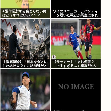
A型作業所すら務まらない俺
ワイのスニーカー、パンティ
はどうすればいい？？？
ーを履いた靴とか馬鹿にされ
る
【徹底議論】「日本をダメに
【サッカー】「まじ何者？」
した総理大臣」←結局誰だと
「上手すぎる…」横浜FMの
思う？
16歳超逸材が開幕Jデビュー
戦で魅せた”衝撃プレー”に
SNS騒然！「すごい才能」