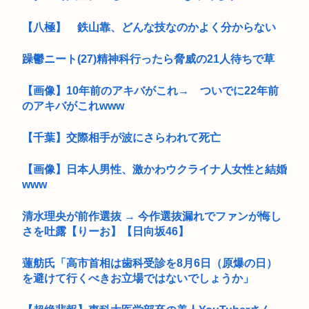
【八極】 鉄山靠、どんな技なのかよく分からない
躁鬱ニート(27)精神科行ったら脅威の21人待ちで草
【画像】10年前のアキバがこれ→ ついでに22年前
のアキバがこれwww
【千葉】交際相手が波にさらわれて死亡
【画像】日本人男性、激かわウクライナ人女性と結婚
www
清水理央が前作選抜 → 今作選抜漏れでファンが悔し
さを吐露【りーお】【日向坂46】
蓮舫氏「高市首相は歯科受診を8月6日（原爆の日）
を避けて行くべきお立場ではないでしょうか」