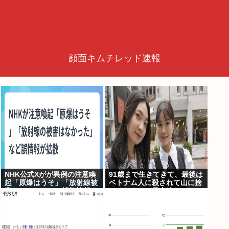
顔面キムチレッド速報
NHK公式Xがが異例の注意喚
91歳まで生きてきて、最後は
起「原爆はうそ」「放射線被
ベトナム人に殺されて山に捨
害なかった」SNS拡散情報め
てられるって日本終わってん
ぐり「荒唐無稽」
だろ高市てめえ