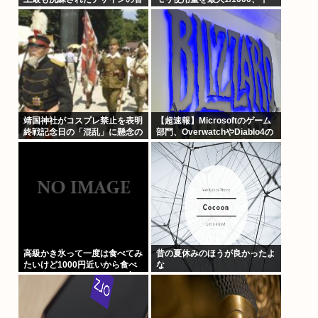
楽プレイヤーについて
均1/400にする魔改造を発表、
にげて！
靖国神社がコスプレ禁止を表明
【超速報】Microsoftのゲーム
終戦記念日の「混乱」に懸念の
部門、OverwatchやDiablo4の
声も
活躍によりBlizzardが牽引役と
なる
高級かき氷って一度は食べてみ
昔の夏休みのほうが良かったよ
たいけど1000円近いから食べ
な
たら負けな気がするよな(ヽ´ん
`)