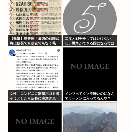
【衝撃】歴史家「最強の戦国武
二度と戦争をしてはいけない
将は信長でも信玄でもなく毛
し、戦争ができる国になっては
利。データを見ろ」パシャ
いけない
女性「コンビニに家庭用ゴミ出
メンマってクソ不味いのになん
そうとしたら店長に注意され
でラーメンに入ってるんや？
た！もう二度とこの店来ねえ
わ！」