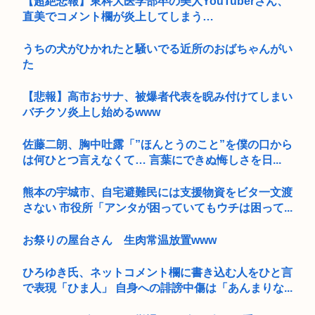
【超絶悲報】東科大医学部卒の美人YouTuberさん、
直美でコメント欄が炎上してしまう…
うちの犬がひかれたと騒いでる近所のおばちゃんがい
た
【悲報】高市おサナ、被爆者代表を睨み付けてしまい
バチクソ炎上し始めるwww
佐藤二朗、胸中吐露「”ほんとうのこと”を僕の口から
は何ひとつ言えなくて… 言葉にできぬ悔しさを日...
熊本の宇城市、自宅避難民には支援物資をビタ一文渡
さない 市役所「アンタが困っていてもウチは困って...
お祭りの屋台さん 生肉常温放置www
ひろゆき氏、ネットコメント欄に書き込む人をひと言
で表現「ひま人」 自身への誹謗中傷は「あんまりな...