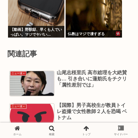
【動画】野獣邸、早くも人でい
仏教はマジで凄すぎる
っぱい。マジでヤバい…
関連記事
山尾志桜里氏 高市総理を大絶賛
ニュー速＋
も… 引き合いに蓮舫氏をチクリ
「属性差別では」
【国際】男子高校生が教員トイ
ニュー速＋
レ盗撮で女性教師２人を恐喝 ベ
トナム
ホーム
検索
トップ
サイドバー