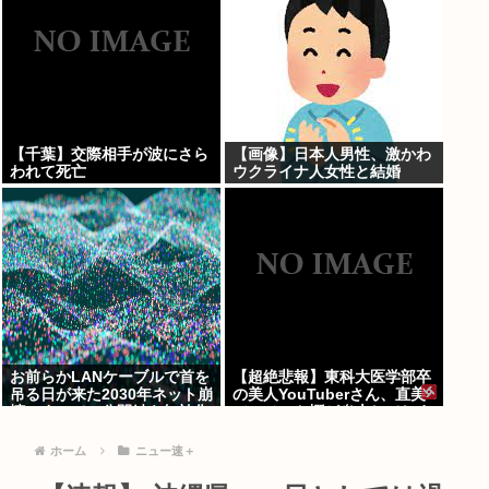
【千葉】交際相手が波にさら
【画像】日本人男性、激かわ
われて死亡
ウクライナ人女性と結婚
www
お前らかLANケーブルで首を
【超絶悲報】東科大医学部卒
吊る日が来た2030年ネット崩
の美人YouTuberさん、直美
壊。すべての公開鍵を無効化
でコメント欄が炎上してしま
するQデイ。野良AI
う…
ホーム
ニュー速＋