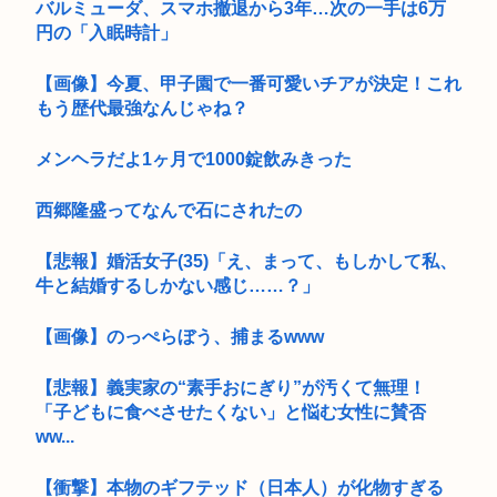
バルミューダ、スマホ撤退から3年…次の一手は6万
円の「入眠時計」
【画像】今夏、甲子園で一番可愛いチアが決定！これ
もう歴代最強なんじゃね？
メンヘラだよ1ヶ月で1000錠飲みきった
西郷隆盛ってなんで石にされたの
【悲報】婚活女子(35)「え、まって、もしかして私、
牛と結婚するしかない感じ……？」
【画像】のっぺらぼう、捕まるwww
【悲報】義実家の“素手おにぎり”が汚くて無理！
「子どもに食べさせたくない」と悩む女性に賛否
ww...
【衝撃】本物のギフテッド（日本人）が化物すぎる