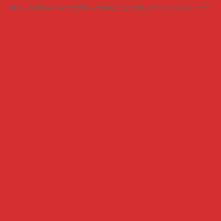
見る人が見ればキムチを頬張った時のように火照りだす5chまとめニュース