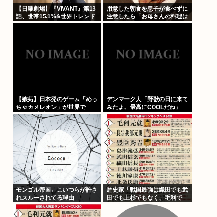
【日曜劇場】『VIVANT』第13
用意した朝食を息子が食べずに
話、世帯15.1%&世界トレンド
注意したら「お母さんの料理は
1位
まずいから食べたくない」と…
「まずいなら食べなくていい。
今後は自分で食事を用意しなさ
い。お金は渡す」と言った話が
議論に
【嫉妬】日本発のゲーム「めっ
デンマーク人「野獣の日に来て
ちゃカメレオン」が世界で
みたよ。最高にCOOLだね」
1500万本売れる
モンゴル帝国←こいつらが許さ
歴史家「戦国最強は織田でも武
れスルーされてる理由
田でも上杉でもなく、毛利で
す」