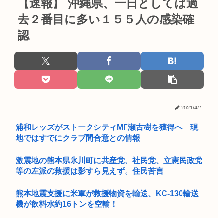
【速報】 沖縄県、一日としては過
去２番目に多い１５５人の感染確
認
2021/4/7
浦和レッズがストークシティMF瀬古樹を獲得へ 現
地ではすでにクラブ間合意との情報
激震地の熊本県氷川町に共産党、社民党、立憲民政党
等の左派の救援は影すら見えず。住民苦言
熊本地震支援に米軍が救援物資を輸送、KC-130輸送
機が飲料水約16トンを空輸！