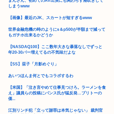
まんさん、初めてのAV出演にも関わらず潮吹きして
しまうwww
【画像】最近のJK、スカートが短すぎるwww
世界金融危機の時のようにs＆p500が半額まで減って
もガチホ出来るかどうか
【NASDAQ100】ここ数年大きな暴落なしでずっと
年20-30パー増えてるの不気味だよな
【SS】栞子「月影めぐり」
あいつほんま何とでもコラボするわ
【米国】「泣き言やめて仕事見つけろ。ラーメンを食
え」議員らの投稿にバンス氏が猛反発…ブリトーの
価...
江別リンチ犯「立って謝罪は本気じゃない」 裁判官