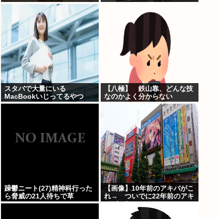
www
スタバで大量にいる
【八極】 鉄山靠、どんな技
MacBookいじってるやつ
なのかよく分からない
www
躁鬱ニート(27)精神科行った
【画像】10年前のアキバがこ
ら脅威の21人待ちで草
れ→ ついでに22年前のアキ
バがこれwww