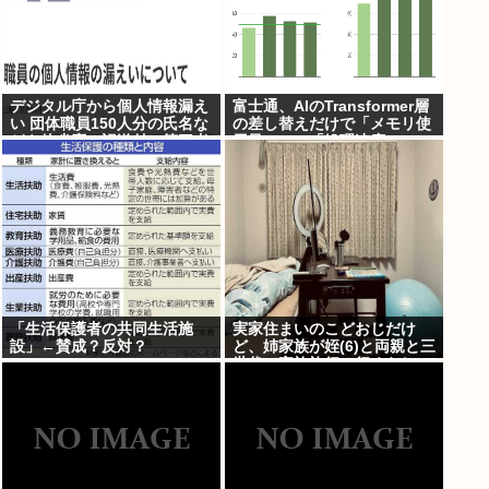
デジタル庁から個人情報漏え
富士通、AIのTransformer層
い 団体職員150人分の氏名な
の差し替えだけで「メモリ使
どを他省庁へ誤送付、第三者
用量1/10」「処理速度475
に転送なし
倍」になる魔改造を発表
「生活保護者の共同生活施
実家住まいのこどおじだけ
設」←賛成？反対？
ど、姉家族が姪(6)と両親と三
世代で家族旅行に行くらしい
から俺も一緒に連れていって
もらってもいいよね？