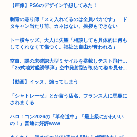
【画像】PS6のデザイン予想してみた！
刺青の彫り師「スミ入れてるのは全員バカです」 ド
タキャン当たり前、カネはない、挨拶もできない
トー横キッズ、大人に失望「相談しても具体的に何も
してくれなくて傷つく。福祉は自由が奪われる」
空自、謎の未確認大型ミサイルを搭載しテスト飛行…
「25式地対艦誘導弾」空中発射型が初めて姿を見せ...
【動画】イッヌ、煽ってしまう
「シャトレーゼ」とか言う店名、フランス人に馬鹿に
されまくる
ハロ！コン2026の「革命道中」「最上級にかわいい
の！」普通に好評www