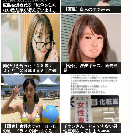
広島被爆者代表「戦争を知ら
【画像】白人のケツwww
ない政治家が増えています、
ぜひ原爆資料館に見学へ」高
市早苗「はぁ…(ため息)」ジ
ロッ
俺が付き合った「１８歳Ｊ
【悲報】淫夢キッズ、過去最
Ｄ」と「２８歳ＢＢＡ」の違
悪
いを説明するwww
【画像】倉科カナのトロトロ
イオンさん、とんでもない男
の乳、ドラマで揺れまくる
性差別をしてしまうwww