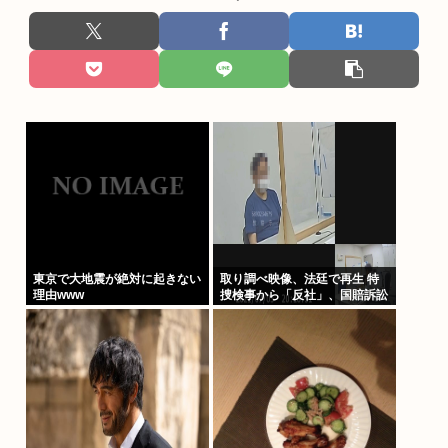
東京で大地震が絶対に起きない
取り調べ映像、法廷で再生 特
理由www
捜検事から「反社」、国賠訴訟