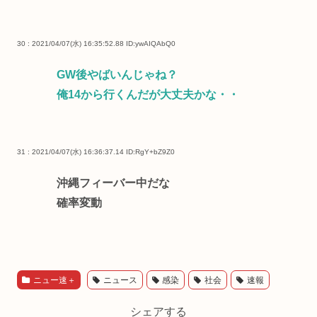
30 : 2021/04/07(水) 16:35:52.88
ID:ywAIQAbQ0
GW後やばいんじゃね？
俺14から行くんだが大丈夫かな・・
31 : 2021/04/07(水) 16:36:37.14
ID:RgY+bZ9Z0
沖縄フィーバー中だな
確率変動
ニュー速＋
ニュース
感染
社会
速報
シェアする