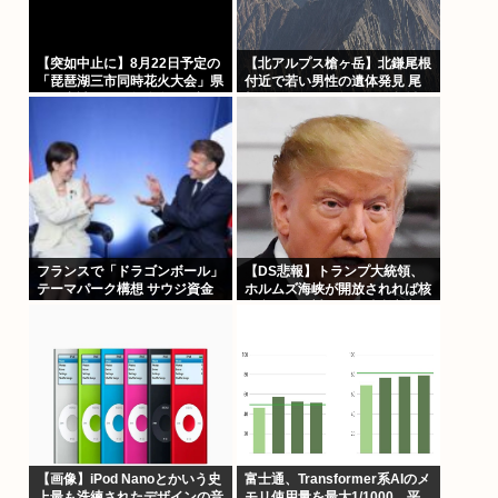
【突如中止に】8月22日予定の
【北アルプス槍ヶ岳】北鎌尾根
「琵琶湖三市同時花火大会」県
付近で若い男性の遺体発見 尾
への申請なし 3自治体は関与せ
根から数百メートル下の急斜面
ず 5万円支払った飲食店も違和
県警のヘリコプターが捜索中に
感 あっ…
見つける 付近では男子大学生
の行方がわからず 単独で1泊2
日の予定で入山も連絡取れず
フランスで「ドラゴンボール」
【DS悲報】トランプ大統領、
テーマパーク構想 サウジ資金
ホルムズ海峡が開放されれば核
で
合意なしで対イラン勝利宣言
へ。MAGA！
【画像】iPod Nanoとかいう史
富士通、Transformer系AIのメ
上最も洗練されたデザインの音
モリ使用量を最大1/1000、平