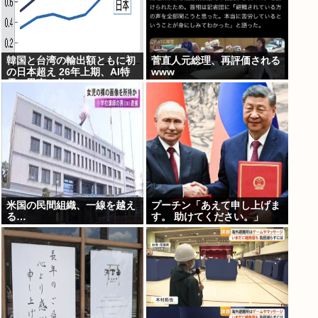
韓国と台湾の輸出額ともに初
菅直人元総理、再評価される
の日本超え 26年上期、AI特
www
需の恩恵で差
米国の民間組織、一線を越え
プーチン「あえて申し上げま
る…
す。 助けてください。」