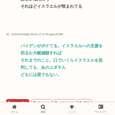
それほどイスラエルが恨まれてる
32 : 2024/04/26(金) 09:44:17.12
ID:JgdvUCZR0
バイデンがボケてる。イスラエルへの支援を
切るか大幅減額すれば
それまでのこと。口でいくらイスラエルを批
判しても、あのユダヤ人
どもには屁でもない。
ニュー速＋
アメリカ
イスラエル
世論
大統領
政治
社会
ホーム
検索
トップ
サイドバー