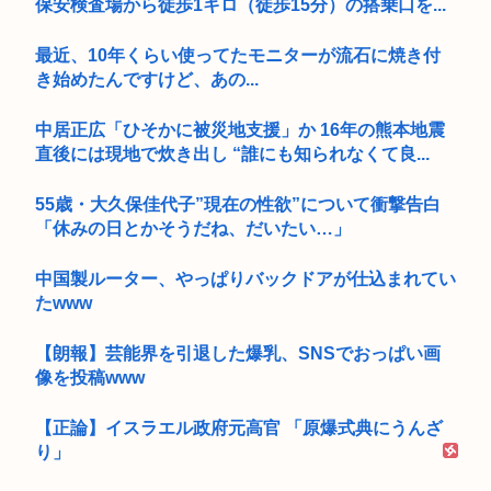
保安検査場から徒歩1キロ（徒歩15分）の搭乗口を...
最近、10年くらい使ってたモニターが流石に焼き付
き始めたんですけど、あの...
中居正広「ひそかに被災地支援」か 16年の熊本地震
直後には現地で炊き出し “誰にも知られなくて良...
55歳・大久保佳代子”現在の性欲”について衝撃告白
「休みの日とかそうだね、だいたい…」
中国製ルーター、やっぱりバックドアが仕込まれてい
たwww
【朗報】芸能界を引退した爆乳、SNSでおっぱい画
像を投稿www
【正論】イスラエル政府元高官 「原爆式典にうんざ
り」