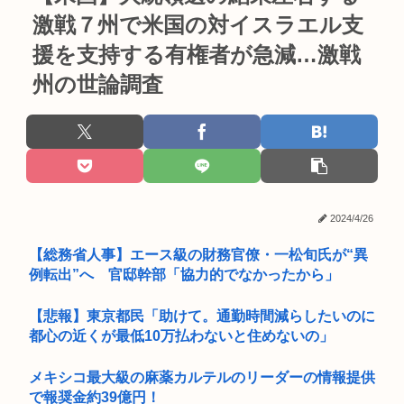
激戦７州で米国の対イスラエル支
援を支持する有権者が急減…激戦
州の世論調査
2024/4/26
【総務省人事】エース級の財務官僚・一松旬氏が“異
例転出”へ 官邸幹部「協力的でなかったから」
【悲報】東京都民「助けて。通勤時間減らしたいのに
都心の近くが最低10万払わないと住めないの」
メキシコ最大級の麻薬カルテルのリーダーの情報提供
で報奨金約39億円！