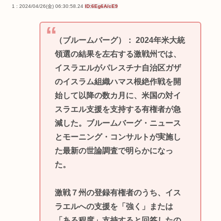
1 : 2024/04/26(金) 06:30:58.24
ID:6Eg6A/cE9
（ブルームバーグ）： 2024年米大統
領選の結果を左右する激戦州では、
イスラエルがパレスチナ自治区ガザ
のイスラム組織ハマス根絶作戦を開
始して以降の数カ月に、米国の対イ
スラエル支援を支持する有権者が急
減した。ブルームバーグ・ニュース
とモーニング・コンサルトが実施し
た最新の世論調査で明らかになっ
た。
激戦７州の登録有権者のうち、イス
ラエルへの支援を「強く」または
「ある程度」支持すると回答したの