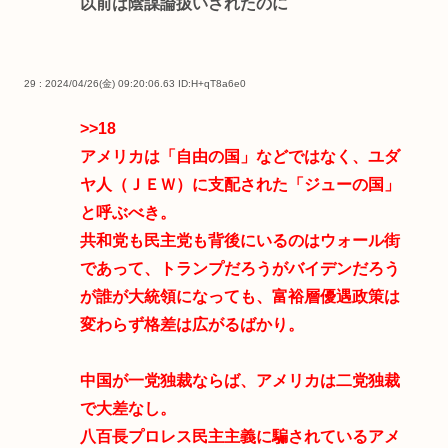
以前は陰謀論扱いされたのに
29 : 2024/04/26(金) 09:20:06.63
ID:H+qT8a6e0
>>18
アメリカは「自由の国」などではなく、ユダ
ヤ人（ＪＥＷ）に支配された「ジューの国」
と呼ぶべき。
共和党も民主党も背後にいるのはウォール街
であって、トランプだろうがバイデンだろう
が誰が大統領になっても、富裕層優遇政策は
変わらず格差は広がるばかり。
中国が一党独裁ならば、アメリカは二党独裁
で大差なし。
八百長プロレス民主主義に騙されているアメ