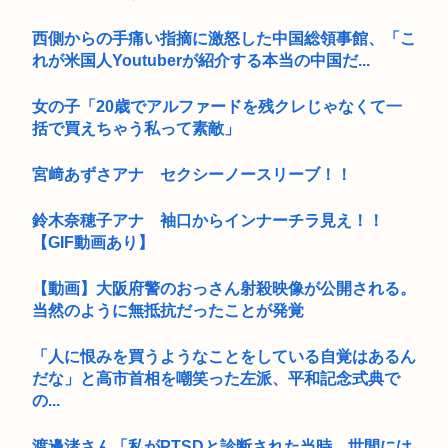
西側からの手痛い指摘に激怒した中国総領事館、「こ
れが米国人Youtuberが紹介する本当の中国だ...
女の子「20歳でアルファードを残クレじゃなくて一
括で買えちゃう私って素敵」
宮﨑あずさアナ セクシーノースリーブ！！
鈴木奈穂子アナ 袖口からインナーチラ見え！！
【GIF動画あり】
【動画】大阪府警のおっさん射殺映像が公開される。
当然のように無抵抗だったことが発覚
「人に恨みを買うようなことをしている自覚はあるん
だな」と高市首相を嘲笑った左派、平和記念式典で
の...
渡邊渚さん「私がPTSDと診断された当時、世間には