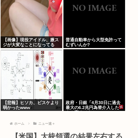
【画像】現役アイドル、腋ス
普通自動車から大型免許って
ジが大変なことになってる
むずいんか?
www
【悲報】ヒソカ、ビスケより
政府・日銀「4月30日に過去
弱かったwww
最大の6.2兆円為替介入した
よ！褒めてよ！」
ホーム
ニュー速＋
【米国】大統領選の結果左右する