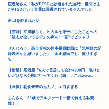
渡邊渚さん「私がPTSDと診断された当時、世間はま
だPTSDという言葉は浸透されていませんでした...
iPadを盗まれた話
【芸能】立川志らく、ヒカルを弟子にしたことへの
「談志が泣いてるぞ」の声を“一言”でピシャリ
ぜんじろう、高市首相の熊本視察動画に「北朝鮮の記
録映画かと思いました」「金正恩氏でも、盛りすぎ
ち...
【衝撃】居酒屋「6人で長居して会計4939円！喋りた
いだけなら公園に行ってくれ（怒」←これwww...
【画像】朝倉未来の元カノ、エ口すぎる
まんさん「20歳でアルファード一括で買える私素
敵！」