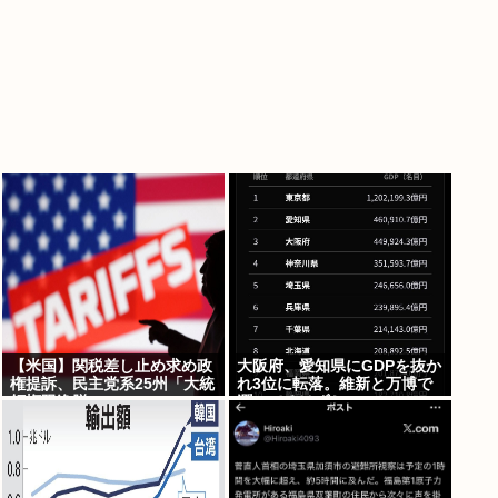
【米国】関税差し止め求め政
大阪府、愛知県にGDPを抜か
権提訴、民主党系25州「大統
れ3位に転落。維新と万博で
領権限逸脱」
潤ってるはずじゃ…