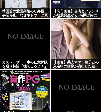
靖国前の愛国高級のり弁屋、
【高市画像】台湾とフランス
事業停止。なぜネトウヨは買
が地震発生から6時間以内に
ってあげなかったの？
設置した避難所がこれwww
カズレーザー、車の任意保険
【画像】美人ママ、息子との
を巡り持論「強制しろよ！」
入浴中の画像が流出した結
「保険にも入れないヤツは運
果・・・
転すんなよ」