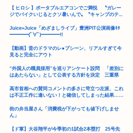
【 ヒロシ 】ポータブルエアコンでご満悦 〝ガレー
ジでバイクいじるとクソ暑いんで〟〝キャンプのテ...
Juice=Juice「めざましライブ」豊洲PIT公演画像ｷﾀ
━━━━(ﾟ∀ﾟ)━━━━!!
【動画】昔のドラマのレ●プシーン、リアルすぎて今
見ると完全にアウト
“外国人の職員採用”を巡りアンケート設問 「差別に
はあたらない」として公表する方針を決定 三重県
高市首相への賛同コメントの多さに苛立つ左派、これ
は不正工作に違いない！と確信してしまった結果……
街の弁当屋さん「消費税が下がっても値下げしませ
ん」
【ド軍】大谷翔平が今季初の1試合2本塁打 25号先