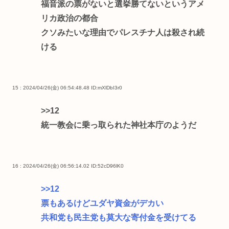
福音派の票がないと選挙勝てないというアメ
リカ政治の都合
クソみたいな理由でパレスチナ人は殺され続
ける
15 : 2024/04/26(金) 06:54:48.48
ID:mXlDbI3r0
>>12
統一教会に乗っ取られた神社本庁のようだ
16 : 2024/04/26(金) 06:56:14.02
ID:52cD96lK0
>>12
票もあるけどユダヤ資金がデカい
共和党も民主党も莫大な寄付金を受けてる