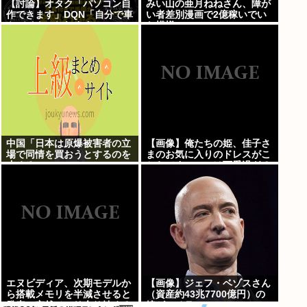
【討論】オタク「パソコン自
みい山の亜月ねねさん、障が
作できます」DQN「自分で車
い者差別漫画で2億稼いでい
やバイクいじれます」
た模様www
中国「日本は原爆被害者の立
【画像】俺たちの姫、佳子さ
場で同情を買おうとするのを
まのお気に入りのドレスがこ
止めろ」
ちらです←コレは可愛過ぎる
w w w w w w w w
エヌビディア、次期モデルか
【画像】ジェフ・ベゾスさん
ら搭載メモリを半減させると
（資産約43兆7700億円）の
発表。突然メモリ余り始める
嫁がコチラwww