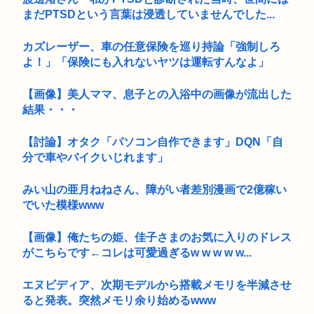
まだPTSDという言葉は浸透していませんでした...
カズレーザー、車の任意保険を巡り持論「強制しろ
よ！」「保険にも入れないヤツは運転すんなよ」
【画像】美人ママ、息子との入浴中の画像が流出した
結果・・・
【討論】オタク「パソコン自作できます」DQN「自
分で車やバイクいじれます」
みい山の亜月ねねさん、障がい者差別漫画で2億稼い
でいた模様www
【画像】俺たちの姫、佳子さまのお気に入りのドレス
がこちらです←コレは可愛過ぎるw w w w w...
エヌビディア、次期モデルから搭載メモリを半減させ
ると発表。突然メモリ余り始めるwww