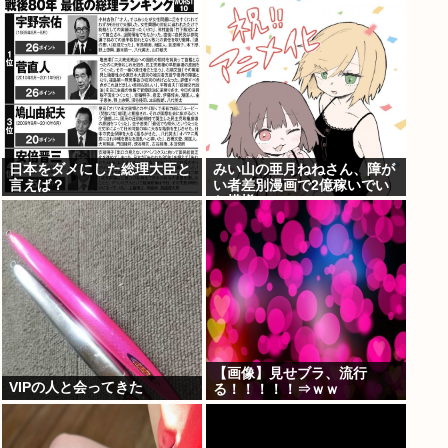
www
日本をダメにした総理大臣と
みい山の亜月ねねさん、障が
言えば？
い者差別漫画で2億稼いでい
た模様www
【画像】見せブラ、流行
VIPの人と会ってきた
る！！！！！⇒ｗｗ