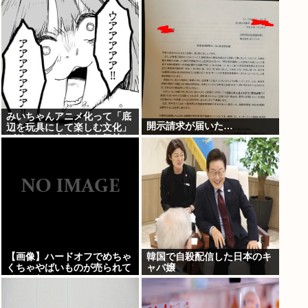
みいちゃんアニメ化って「底
開示請求が届いた…
辺を玩具にして楽しむ文化」
がリアルに出たような気持ち
悪さがあるよな
【画像】ハードオフでめちゃ
韓国で自殺配信した日本のキ
くちゃやばいものが売られて
ャバ嬢
てワロたwww