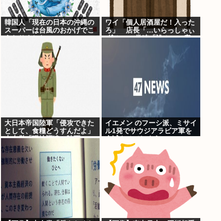
韓国人「現在の日本の沖縄の
ワイ「個人居酒屋だ！入った
スーパーは台風のおかげでこ
ろ」 店長「…いらっしゃぃ
うなりました」
(ﾎﾞｿｯ」 常連「誰？」 店
長「さぁ？ｗ」
大日本帝国陸軍「侵攻できた
イエメン のフーシ派、ミサイ
として、食糧どうすんだよ」
ル1発でサウジアラビア軍を
大本営「現地調達」陸軍
全滅させてしまうww
「え？」