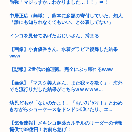
尚弥「マジっすか…わかりました…！！」⇒！
中居正広（無職）、熊本に多額の寄付していた。知人
「誰にも知られなくてもいい、と公表してない」
インコを見せてあげたおじいさん、捕まる
【画像】小倉優香さん、水着グラビア復帰した結果
www
【悲報】Z世代の倫理観、完全にぶっ壊れるwww
【画像】「マスク美人さん、また我々を欺く」←海外
でも流行りだした結果がこちらw w w w w ...
幼児どもが「ないのかよ！」「おいﾌｻﾞｹﾝﾅ！」とわめ
きながらショーケースをドンドン叩いたり、エ...
【乞食速報】メキシコ麻薬カルテルのリーダーの情報
提供で39億円！お前ら急げ！