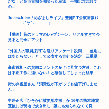
だな」と高市首相を嘲笑った左派、平和記念式典で
の...
Juice=Juice「めざましライブ」豊洲PIT公演画像ｷﾀ
━━━━(ﾟ∀ﾟ)━━━━!!
【動画】昔のドラマのレ●プシーン、リアルすぎて今
見ると完全にアウト
“外国人の職員採用”を巡りアンケート設問 「差別に
はあたらない」として公表する方針を決定 三重県
高市首相への賛同コメントの多さに苛立つ左派、これ
は不正工作に違いない！と確信してしまった結果……
街の弁当屋さん「消費税が下がっても値下げしませ
ん」
中居正広「ひそかに被災地支援」か 16年の熊本地震
直後には現地で炊き出し “誰にも知られなくて良...