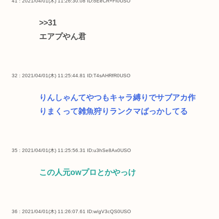
41 : 2021/04/01(木) 11:26:30.08
ID:oEeCR+FI0USO
>>31
エアプやん君
32 : 2021/04/01(木) 11:25:44.81
ID:T4sAHRfR0USO
りんしゃんてやつもキャラ縛りでサブアカ作
りまくって雑魚狩りランクマばっかしてる
35 : 2021/04/01(木) 11:25:56.31
ID:u3hSe8Ax0USO
この人元owプロとかやっけ
36 : 2021/04/01(木) 11:26:07.61
ID:w/gV3cQS0USO