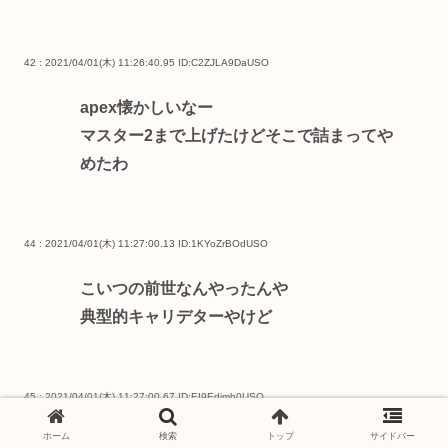
42 : 2021/04/01(木) 11:26:40.95
ID:C2ZJLA9DaUSO
apex懐かしいなー
マスター2まで上げたけどそこで詰まってや
めたわ
44 : 2021/04/01(木) 11:27:00.13
ID:1KYoZrBOdUSO
こいつの前世なんやったんや
典型的キャリデターやけど
45 : 2021/04/01(木) 11:27:00.67
ID:EI9Edjmh0USO
ホーム
検索
トップ
サイドバー
スマーフとかサブ垢って普通にチートとかグ