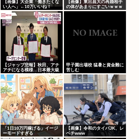
【画像】大企業「働きたくな
【画像】東出昌大の再婚相手
い人へ」←10万いいね！
の体があまりにすごいｗｗｗ
【ジャップ悲報】秋田、アチ
甲子園出場校 猛暑と資金難に
アチになる模様…日本最大級
苦しむ
のAIデータセンター建設決
定！整備費は2兆円！
「1日10万円稼げる」イージ
【画像】令和のタイパJK、レ
ーモードすぎる
ベチwww