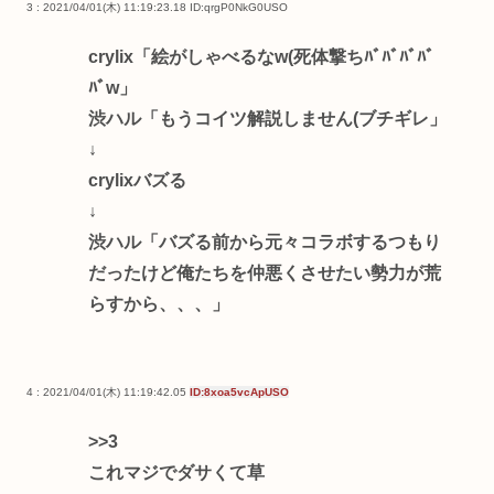
3 : 2021/04/01(木) 11:19:23.18
ID:qrgP0NkG0USO
crylix「絵がしゃべるなw(死体撃ちﾊﾞﾊﾞﾊﾞﾊﾞ
ﾊﾞw」
渋ハル「もうコイツ解説しません(ブチギレ」
↓
crylixバズる
↓
渋ハル「バズる前から元々コラボするつもり
だったけど俺たちを仲悪くさせたい勢力が荒
らすから、、、」
4 : 2021/04/01(木) 11:19:42.05
ID:8xoa5vcApUSO
>>3
これマジでダサくて草