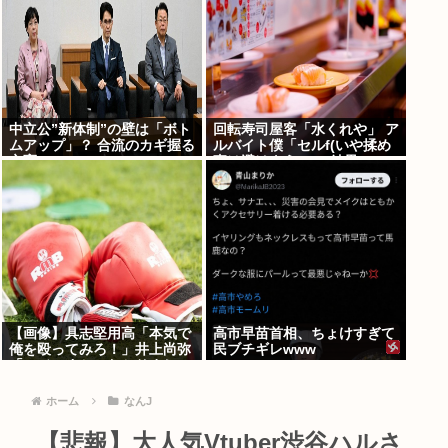
中立公”新体制”の壁は「ボト
回転寿司屋客「水くれや」 ア
ムアップ」？ 合流のカギ握る
ルバイト僕「セルf(いや揉め
立憲
事は避けよう)」→結果ｗｗ
【画像】具志堅用高「本気で
高市早苗首相、ちょけすぎて
俺を殴ってみろ！」井上尚弥
民ブチギレwww
「マジっすか…わかりまし
た…！！」⇒！
ホーム
なんJ
【悲報】大人気Vtuber渋谷ハルさ