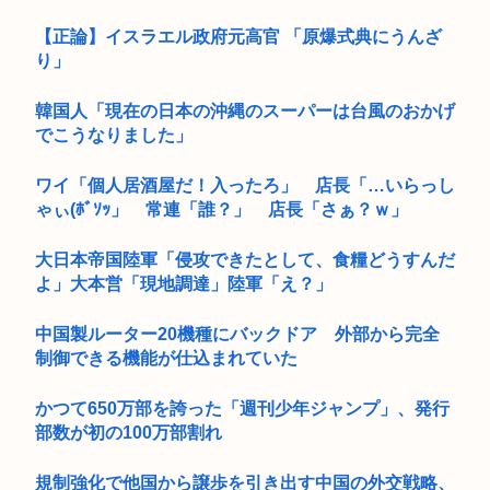
【正論】イスラエル政府元高官 「原爆式典にうんざ
り」
韓国人「現在の日本の沖縄のスーパーは台風のおかげ
でこうなりました」
ワイ「個人居酒屋だ！入ったろ」 店長「…いらっし
ゃぃ(ﾎﾞｿｯ」 常連「誰？」 店長「さぁ？ｗ」
大日本帝国陸軍「侵攻できたとして、食糧どうすんだ
よ」大本営「現地調達」陸軍「え？」
中国製ルーター20機種にバックドア 外部から完全
制御できる機能が仕込まれていた
かつて650万部を誇った「週刊少年ジャンプ」、発行
部数が初の100万部割れ
規制強化で他国から譲歩を引き出す中国の外交戦略、