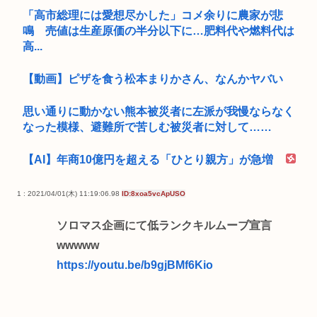
「高市総理には愛想尽かした」コメ余りに農家が悲
鳴 売値は生産原価の半分以下に…肥料代や燃料代は
高...
【動画】ピザを食う松本まりかさん、なんかヤバい
思い通りに動かない熊本被災者に左派が我慢ならなく
なった模様、避難所で苦しむ被災者に対して……
【AI】年商10億円を超える「ひとり親方」が急増
1 : 2021/04/01(木) 11:19:06.98
ID:8xoa5vcApUSO
ソロマス企画にて低ランクキルムーブ宣言
wwwww
https://youtu.be/b9gjBMf6Kio