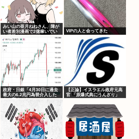
みい山の亜月ねねさん、障が
VIPの人と会ってきた
い者差別漫画で2億稼いでい
た模様www
政府・日銀「4月30日に過去
【正論】イスラエル政府元高
最大の6.2兆円為替介入した
官 「原爆式典にうんざり」
よ！褒めてよ！」