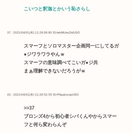
こいつと釈迦とかいう恥さらし
37 : 2021/04/01(木) 11:26:08.80
ID:lwhMUmcDdUSO
スマーフとソロマスター企画同一にしてるガ
●ジワラワラやんｗ
スマーフの意味調べてこいガ●ジ共
まぁ理解できないだろうがｗ
43 : 2021/04/01(木) 11:26:52.55
ID:FNqabvcspUSO
>>37
ブロンズ4から初心者シバくんやからスマー
フと何ら変わらんぞ