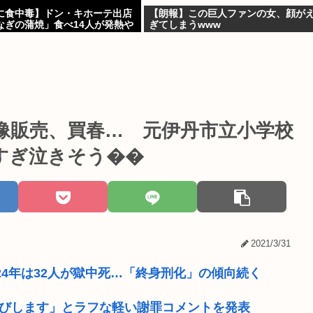
に食中毒】ドン・キホーテ出店
【朗報】この巨人ファンの女、顔が
なぎの蒲焼」食べ14人が発熱や
ぎてしまうwww
像販売、買春… 元伊丹市立小学校
すぎ泣きそう��
2021/3/31
024年は32人が獄中死…「終身刑化」の傾向続く
わびします」とラフな軽い謝罪コメントを発表