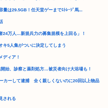
は29.5GB！任天堂ゲーまでｽﾄﾚｰｼﾞ馬...
話
者24万人…新規兵力の募集規模を上回る」！
オキ5人集がついに決定してしまう
メディア！
供開始、診察と薬剤処方…被災者向け大浴場も！
ーカーして逮捕 全く親しくないのに20回以上物品
見される