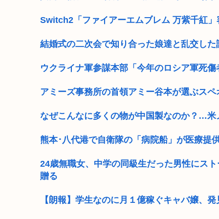
Switch2「ファイアーエムブレム 万紫千紅」容量
結婚式の二次会で知り合った娘達と乱交した
ウクライナ軍参謀本部「今年のロシア軍死傷
アミーズ事務所の首領アミー谷本が選ぶスペ
なぜこんなに多くの物が中国製なのか？…米
熊本･八代港で自衛隊の「病院船」が医療提
24歳無職女、中学の同級生だった男性にスト
贈る
【朗報】学生なのに月１億稼ぐキャバ嬢、発