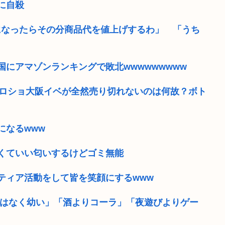
に自殺
になったらその分商品代を値上げするわ」 「うち
にアマゾンランキングで敗北wwwwwwwww
のハロショ大阪イベが全然売り切れないのは何故？ボト
になるwww
くていい匂いするけどゴミ無能
ティア活動をして皆を笑顔にするwww
ではなく幼い」「酒よりコーラ」「夜遊びよりゲー