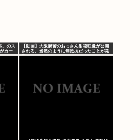
6」のス
【動画】大阪府警のおっさん射殺映像が公開
山がカー
される。当然のように無抵抗だったことが発
覚