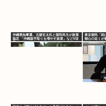
沖縄県知事選、古謝玄太氏と国民民主が政策
東京都民「助
協定 「沖縄版手取りを増やす政策」など5項
都心の近くが
目
の」