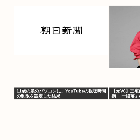
11歳の娘のパソコンに、YouTubeの視聴時間
【元V6】三宅
の制限を設定した結果
摘 「一段落
るんだよなと