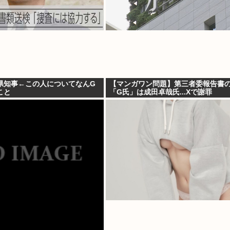
県知事←この人についてなんG
【マンガワン問題】第三者委報告書
こと
「G氏」は成田卓哉氏...Xで謝罪