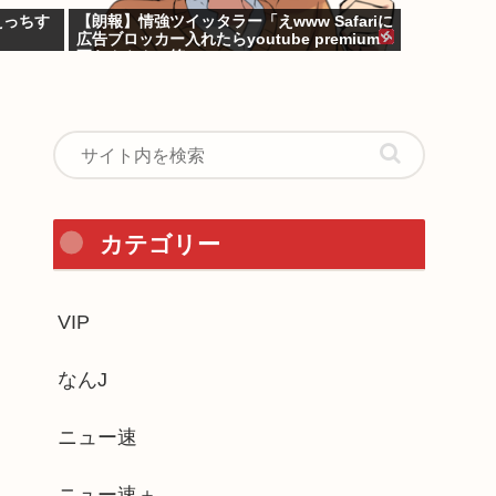
えっちす
【朗報】情強ツイッタラー「えwww Safariに
広告ブロッカー入れたらyoutube premium
要らんやん。笑」
カテゴリー
VIP
なんJ
ニュー速
ニュー速＋