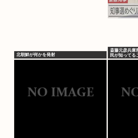
斎藤元彦兵庫
北朝鮮が何かを発射
民が知ってる