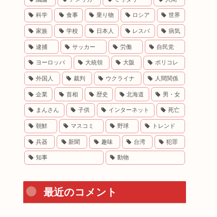
科学
食事
乗り物
ロシア
世界
家族
学校
日本人
レスバ
病気
逮捕
サッカー
労働
自民党
ヨーロッパ
大統領
大阪
ポリコレ
外国人
裁判
ウクライナ
人間関係
企業
首相
歴史
北海道
男・女
まんさん
子供
インターネット
死亡
朝鮮
マスコミ
野球
トレンド
兵器
新聞
趣味
台湾
犯罪
知事
動物
最近のコメント