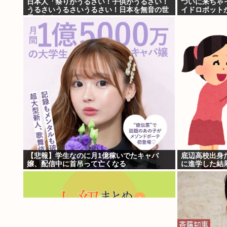
日本人「祭りがうるさい！子供がうるさい！
ついに来ちゃ
うるさいうるさいうるさい！日本を無音の世
イドロボット
界にしろ」
【悲報】学生なのに月1億稼いでたキャバ
底辺高校出身
嬢、配信中に首吊って亡くなる
に進学した結