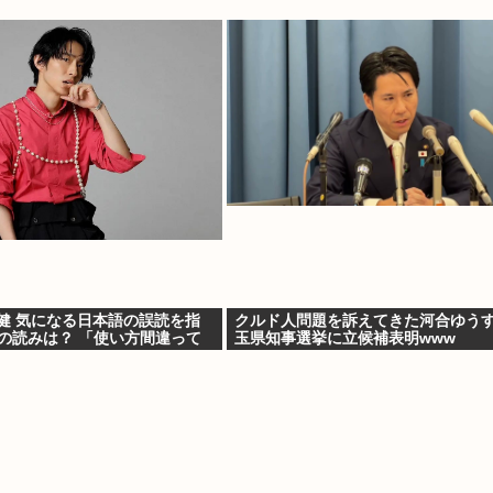
健 気になる日本語の誤読を指
クルド人問題を訴えてきた河合ゆう
」の読みは？ 「使い方間違って
玉県知事選挙に立候補表明www
か」