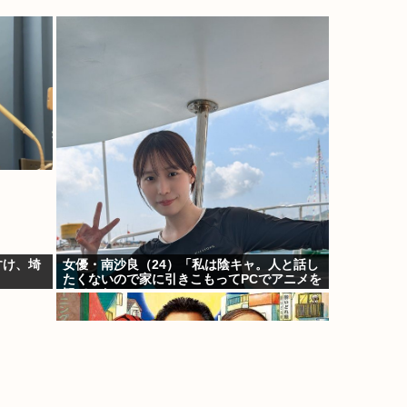
すけ、埼
女優・南沙良（24）「私は陰キャ。人と話し
たくないので家に引きこもってPCでアニメを
観ていたい」