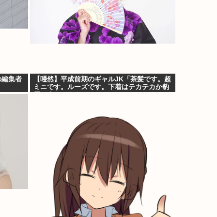
の編集者
【唖然】平成前期のギャルJK「茶髪です。超
ミニです。ルーズです。下着はテカテカか豹
柄です」⇒！！！