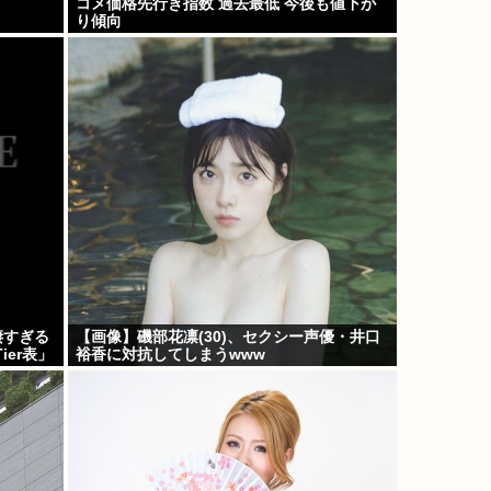
コメ価格先行き指数 過去最低 今後も値下が
り傾向
凄すぎる
【画像】磯部花凛(30)、セクシー声優・井口
er表」
裕香に対抗してしまうwww