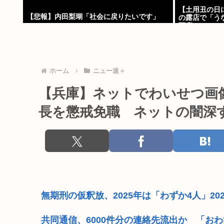
【土用丑の日
【悲報】内田梨瑚「社会に戻りたいです」
の露店で「う
下痢
ホーム
ニュー速＋
【兵庫】ネットでわいせつ画
長を懲戒免職 ネットの闇深
無期刑の仮釈放、2025年は「わずか4人」2
共同通信、6000件分の連絡先流出か 「お