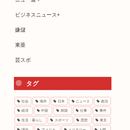
ビジネスニュース+
嫌儲
東亜
芸スポ
タグ
社会
海外
日本
ニュース
政治
経済
中国
韓国
仕事
事件
生活・暮らし
スポーツ
思想
東京
議論
アメリカ
ミリタリー
人間