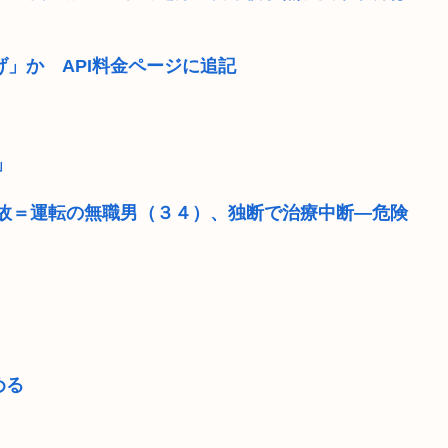
上げ」か API料金ページに追記
」
故＝運転の無職男（３４）、独断で治療中断―危険
める