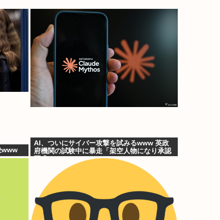
AI、ついにサイバー攻撃を試みるwww 英政
www
府機関の試験中に暴走「架空人物になり承認
要求」