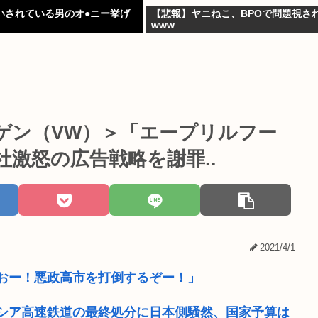
いされている男のオ●ニー挙げ
【悲報】ヤニねこ、BPOで問題視さ
www
ゲン（VW）＞「エープリルフー
激怒の広告戦略を謝罪..
2021/4/1
おー！悪政高市を打倒するぞー！」
シア高速鉄道の最終処分に日本側騒然、国家予算は