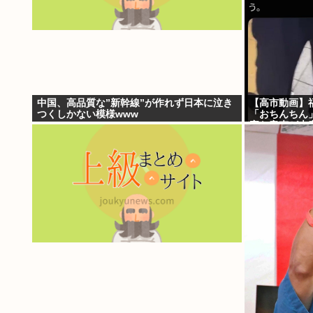
中国、高品質な”新幹線”が作れず日本に泣き
【高市動画】
つくしかない模様www
「おちんちん
審な音声が大