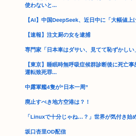
使わないと...
【AI】中国DeepSeek、近日中に「大幅値
【速報】注文厨の女を逮捕
専門家「日本車はダサい、見てて恥ずかしい
【東京】睡眠時無呼吸症候群診断後に死亡事
運転致死罪...
中露軍艦4隻が“日本一周”
廃止すべき地方空港は？！
「Linuxで十分じゃね…？」世界が気付き始
坂口杏里OD配信