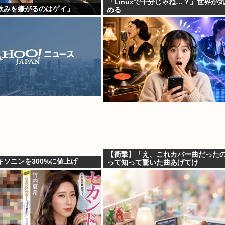
「Linuxで十分じゃね…？」世界が
飲みを嫌がるのはゲイ」
める
【衝撃】「え、これカバー曲だった
ソニンを300%に値上げ
って知って驚いた曲あげてけ