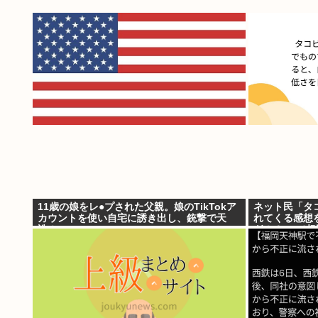
11歳の娘をレ●プされた父親。娘のTikTokア
ネット民「タ
カウントを使い自宅に誘き出し、銃撃で天
れてくる感想
誅！
ぎ！？ って