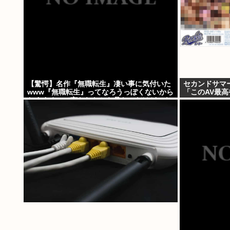
【驚愕】名作『無職転生』凄い事に気付いた
セカンドサマ
www『無職転生』ってなろうっぽくないから
「このAV最
おすすめって言われたから見たのだけど…も
しかして…