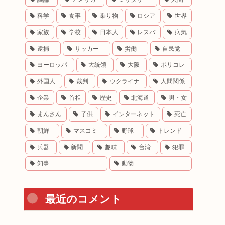
科学
食事
乗り物
ロシア
世界
家族
学校
日本人
レスバ
病気
逮捕
サッカー
労働
自民党
ヨーロッパ
大統領
大阪
ポリコレ
外国人
裁判
ウクライナ
人間関係
企業
首相
歴史
北海道
男・女
まんさん
子供
インターネット
死亡
朝鮮
マスコミ
野球
トレンド
兵器
新聞
趣味
台湾
犯罪
知事
動物
最近のコメント