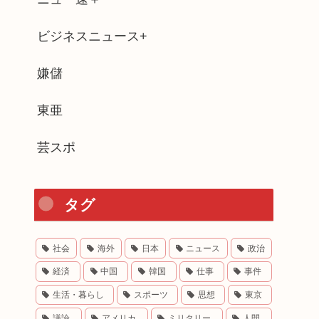
ビジネスニュース+
嫌儲
東亜
芸スポ
タグ
社会
海外
日本
ニュース
政治
経済
中国
韓国
仕事
事件
生活・暮らし
スポーツ
思想
東京
議論
アメリカ
ミリタリー
人間