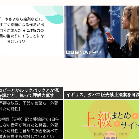
コピーとかルックバックとか流
イギリス、タバコ販売禁止法案を可決
を読むと、俺って理解力低す
超凹む。つらい」