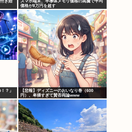
気付き始
スマホ端末、半導体メモリ価格の高騰で平均
価格が8万円を超す
の！？」
【悲報】ディズニーのおいなり巻（600
円）、卑猥すぎて賛否両論www