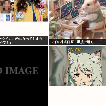
ーウイカ、AVになってしまう…
ワイの株式口座 爆損で逝く
高やで！」