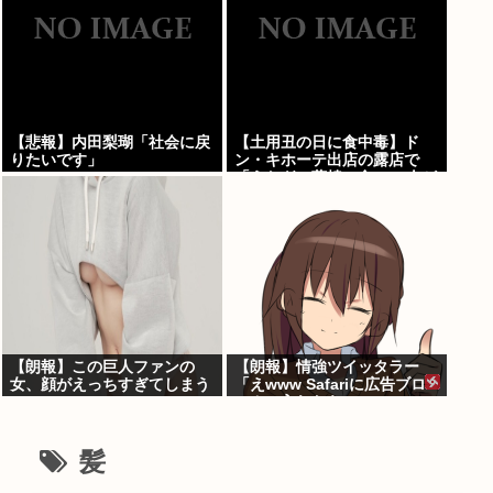
【悲報】内田梨瑚「社会に戻
【土用丑の日に食中毒】ド
りたいです」
ン・キホーテ出店の露店で
「うなぎの蒲焼」食べ14人が
発熱や下痢
【朗報】この巨人ファンの
【朗報】情強ツイッタラー
女、顔がえっちすぎてしまう
「えwww Safariに広告ブロ
www
ッカー入れたらyoutube
premium要らんやん。笑」
髪