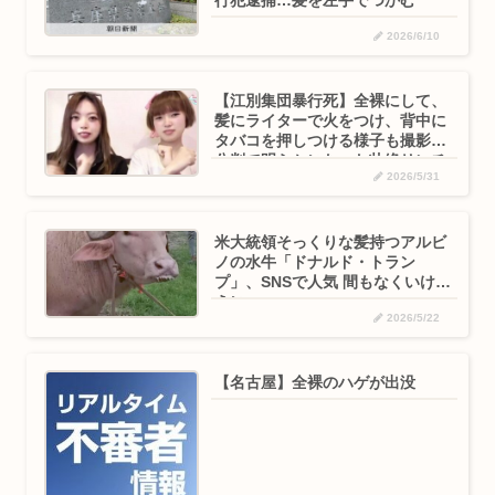
2026/6/10
【江別集団暴行死】全裸にして、
髪にライターで火をつけ、背中に
タバコを押しつける様子も撮影…
公判で明らかになった壮絶リンチ
2026/5/31
米大統領そっくりな髪持つアルビ
ノの水牛「ドナルド・トラン
プ」、SNSで人気 間もなくいけに
えに
2026/5/22
【名古屋】全裸のハゲが出没