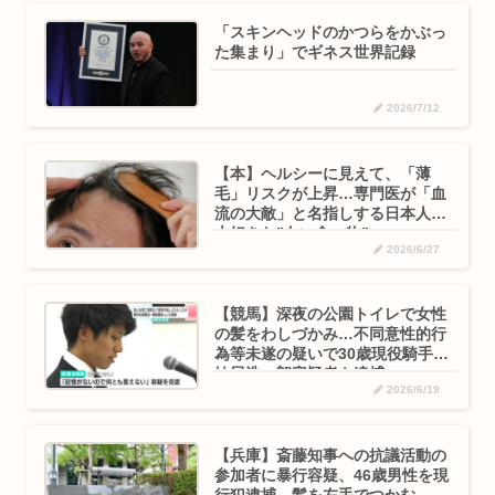
「スキンヘッドのかつらをかぶっ
た集まり」でギネス世界記録
2026/7/12
【本】ヘルシーに見えて、「薄
毛」リスクが上昇…専門医が「血
流の大敵」と名指しする日本人が
大好きな”白い食べ物”
2026/6/27
【競馬】深夜の公園トイレで女性
の髪をわしづかみ…不同意性的行
為等未遂の疑いで30歳現役騎手・
妹尾浩一朗容疑者を逮捕
2026/6/19
【兵庫】斎藤知事への抗議活動の
参加者に暴行容疑、46歳男性を現
行犯逮捕…髪を左手でつかむ