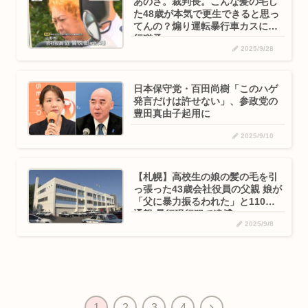
あのさ。裁判長。こんな髪の毛し
た48歳が本気で更生できると思っ
てんの？煽り運転暴行車カスに執
行猶予
2025/9/28
日本保守党・百田尚樹「このハゲ
発言だけは許せない」、参政党の
豊田真由子起用に
2025/9/10
【札幌】高校生の娘の髪の毛を引
っ張った43歳会社役員の父親 娘が
「父に暴力振るわれた」と110番
通報 暴行現行犯で逮捕
2025/9/8
次
1
2
3
4