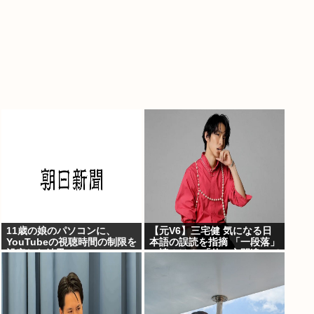
11歳の娘のパソコンに、
【元V6】三宅健 気になる日
YouTubeの視聴時間の制限を
本語の誤読を指摘 「一段落」
設定した結果
の読みは？ 「使い方間違って
るんだよなとか」