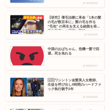
2026/5/15
【研究】薄毛治療に革命「1本の髪
の毛が数百本に」髪の毛を作る
“毛包” の再生を支える細胞を発見
再生医療への応用に期待
2026/5/6
中国のおばちゃん、危機一髪で回
避。死を免れる
2026/4/17
🇺🇸ワシントン金髪美人女教師、
生徒を呼び出し4時間のハードファ
ック執行猶予2年
2026/4/15