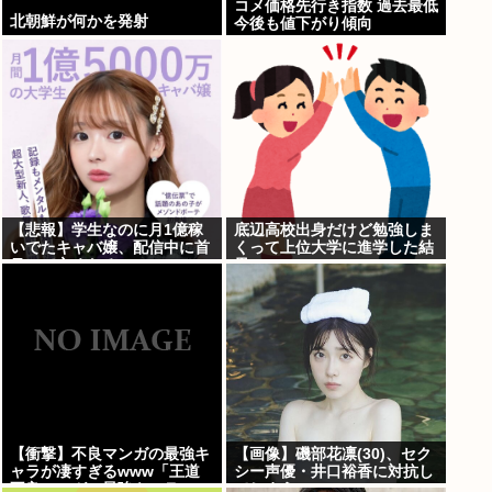
コメ価格先行き指数 過去最低
北朝鮮が何かを発射
今後も値下がり傾向
【悲報】学生なのに月1億稼
底辺高校出身だけど勉強しま
いでたキャバ嬢、配信中に首
くって上位大学に進学した結
吊って亡くなる
果w
【衝撃】不良マンガの最強キ
【画像】磯部花凛(30)、セク
ャラが凄すぎるwww「王道
シー声優・井口裕香に対抗し
不良マンガの最強キャラTier
てしまうwww