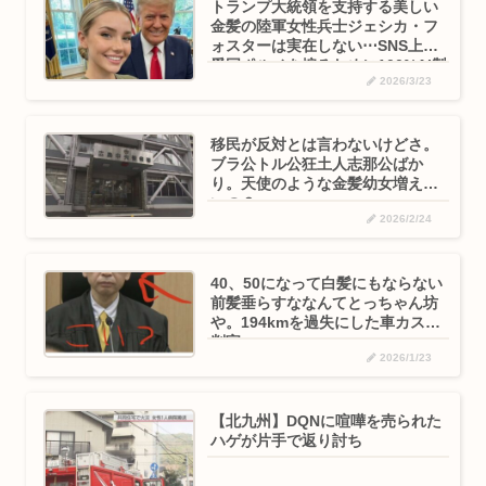
トランプ大統領を支持する美しい
金髪の陸軍女性兵士ジェシカ・フ
ォスターは実在しない⋯SNS上で
愛国ポルノを煽るために100%AI製
2026/3/23
移民が反対とは言わないけどさ。
ブラ公トル公狂土人志那公ばか
り。天使のような金髪幼女増えな
いの？
2026/2/24
40、50になって白髪にもならない
前髪垂らすななんてとっちゃん坊
や。194kmを過失にした車カス裁
判官
2026/1/23
【北九州】DQNに喧嘩を売られた
ハゲが片手で返り討ち