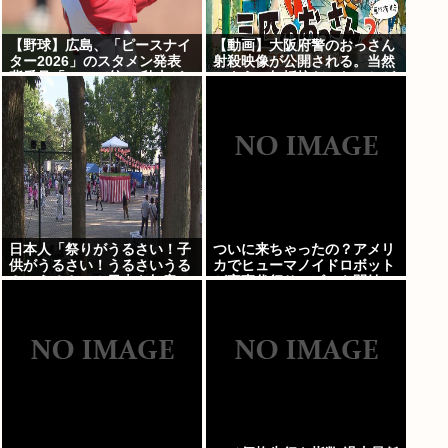
【野球】広島、「ピースナイ
【動画】大阪府警のおっさん
ター2026」のスタメン発表
射殺映像が公開される。当然
背番号「86」で統一 秋山が
のように無抵抗だったことが
カープ移籍後初の4番 小園は
発覚
6番
日本人「祭りがうるさい！子
ついに来ちゃったの？アメリ
供がうるさい！うるさいうる
カでヒューマノイドロボット
さいうるさい！日本を無音の
が家事代行サービスを開始
世界にしろ」