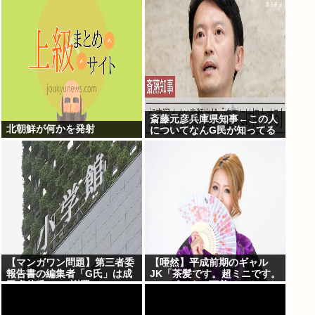
表」完成する！！この最強キ
ャラは…
斎藤元彦兵庫県知事←この人
北朝鮮が何かを発射
についてなんG民が知ってる
こと
【マンガワン問題】第三者委
【唖然】平成前期のギャル
報告書の編集者「G氏」は成
JK「茶髪です。超ミニです。
田卓哉氏...Xで謝罪
ルーズです。下着はテカテカ
か豹柄です」⇒！！！