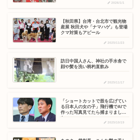
2026/1/1
【秋田県】台湾・台北市で観光物
産展 秋田犬や「ナマハゲ」も登場
クマ対策もアピール
2025/11/23
訪日中国人さん、神社の手水舎で
顔や髪を洗い柄杓直飲み
2025/11/17
「ショートカットで股を広げてい
る日本人の女の子」飛行機でAIで
作った写真見てたら捕まりまし
た。
2025/10/19