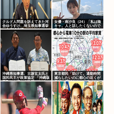
クルド人問題を訴えてきた河
女優・南沙良（24）「私は陰
合ゆうすけ、埼玉県知事選挙
キャ。人と話したくないので
に立候補表明www
家に引きこもってPCでアニ
メを観ていたい」
沖縄県知事選、古謝玄太氏と
東京都民「助けて。通勤時間
国民民主が政策協定 「沖縄版
減らしたいのに都心の近くが
手取りを増やす政策」など5
最低10万払わないと住めない
項目
の」