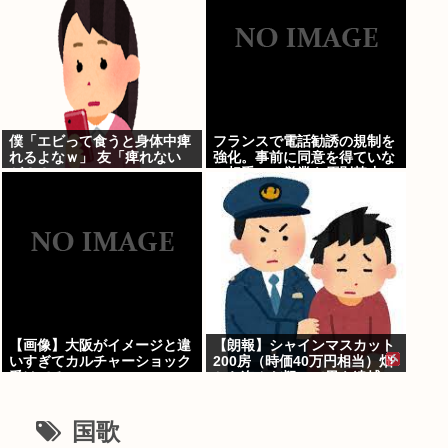
僕「エビって食うと身体中痺
フランスで電話勧誘の規制を
れるよなｗ」 友「痺れない
強化。事前に同意を得ていな
が？？」
い相手への営業を原則禁止
【画像】大阪がイメージと違
【朗報】シャインマスカット
いすぎてカルチャーショック
200房（時価40万円相当）畑
受けてる
から盗んだ疑いで男を逮捕へ
国歌