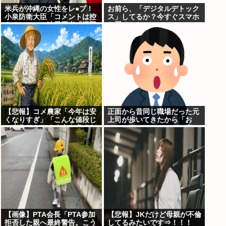
米兵が沖縄の女性をレ●プ！
お前ら、「デジタルデトック
小泉防衛大臣「コメントは控
ス」してるか？今すぐスマホ
える」ニュー速愛国者「辺野
を置くんだ。
古！」
【悲報】コメ農家「今年は安
正面から昔同じ職場だった元
くなりすぎ」「こんな値段じ
上司が歩いてきたから「お
ゃ米作りをやめる人も多くな
～！こんにちは！」って声か
るんじゃないかな?」
けたんや
【画像】PTA会長「PTA参加
【悲報】JKだけど母親が不倫
拒否した親へ最終警告。こう
してるみたいです⇒！！！