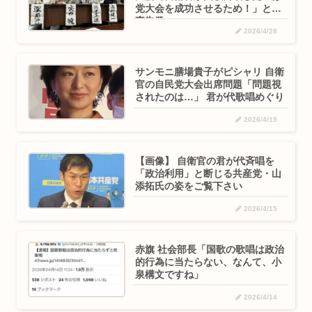
党大会を成功させるため！」と刑
事告発
2026/4/28
サンモニ膳場貴子がピシャリ 自衛
官の自民党大会出席問題「問題視
されたのは…」 君が代歌唱めぐり
2026/4/19
【画像】 自衛官の君が代斉唱を
「政治利用」と断じる共産党・山
添拓氏の姿をご覧下さい
2026/4/15
赤旗 社会部長「国歌の歌唱は政治
的行為に当たらない、なんて、小
泉構文ですね」
2026/4/14