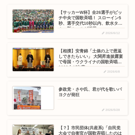
【サッカーW杯】全26選手がピッ
チ中央で国歌斉唱！ スローイン5
秒、選手交代10秒以内、飲水タイ
ム…新ルールが採用
2026/6/12
【相撲】安青錦「土俵の上で恩返
しできたらいい」 大関昇進披露宴
で母国・ウクライナの国歌斉唱
1100人が出席
2026/6/8
参政党・さや氏、君が代を歌いパ
ヨクが発狂
2026/5/28
【？】市民団体(共産系)「自民党
大会で自衛官が国歌斉唱したのは