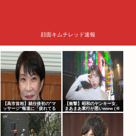
顔面キムチレッド速報
【高市首相】就任後初の”マ
【衝撃】昭和のヤンキー女、
ッサージ”報道に「疲れてる
まあまあ素行が悪いwww (※
アピ？」とSNSでは一部から
画像あり)
冷ややかな声…被災地視
察”PV動画”から続く不信