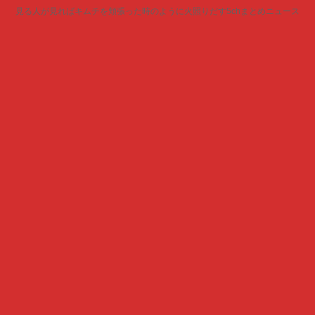
見る人が見ればキムチを頬張った時のように火照りだす5chまとめニュース