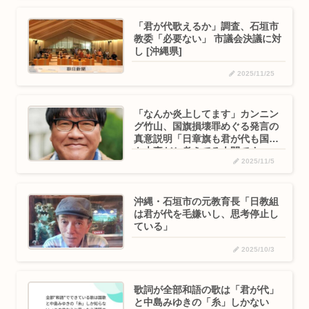
「君が代歌えるか」調査、石垣市
教委「必要ない」 市議会決議に対
し [沖縄県]
2025/11/25
「なんか炎上してます」カンニン
グ竹山、国旗損壊罪めぐる発言の
真意説明「日章旗も君が代も国防
も大事だと考えてる人間です」
2025/11/5
沖縄・石垣市の元教育長「日教組
は君が代を毛嫌いし、思考停止し
ている」
2025/10/3
歌詞が全部和語の歌は「君が代」
と中島みゆきの「糸」しかない