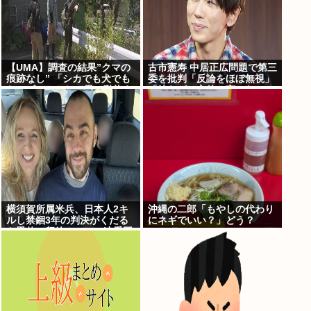
【UMA】調査の結果”クマの
古市憲寿 中居正広問題で第三
痕跡なし” 「シカでも犬でも
委を批判「反論をほぼ無視」
ないゴロンとして黒い動物を
「彼らが一方的に言ったこと
見た」 札幌市清田区
が世の中に定着してしまう」
橋下徹も同調
横須賀所属米兵、日本人2キ
沖縄の二郎「もやしの代わり
ルし禁錮3年の判決がくだる
にネギでいい？」どう？
も恩赦で釈放！ニュー速愛国
者「辺野古！」