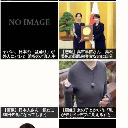
なってもいい？」⇒！
ヤバい、日本の「盆踊り」が
【悲報】高市早苗さん、高木
外人にバレた 渋谷のど真ん中
美帆の国民栄誉賞なのに自分
で行われた盆踊り参加者
がメインのPVを公開してしま
67000人のうち20000人が外
う
人、ダンシングヒーローに熱
狂
【画像】日本人さん 銀だこ
【画像】女の子とかいう『乳
88円乞食になってしまう
がデカイ=デブに見える』と
いう欠陥構造www