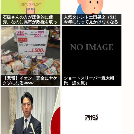
石破さんの方が圧倒的に優
人気タレント土田晃之（51）
秀。なのに高市が政権を取っ
今年になって見かけなくなる
たのはおかしい
【悲報】イオン、完全にヤケ
ショートスリーパー堀大輔
クソになるwww
氏、涙を流す