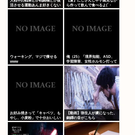
大戦中の戦車とか戦闘機とか復
【夏】にじさんじ甲子園見なが
活させる運動あんま好きくない
ら作って飲んで食べるよ(´・
ω・`)
ウォーキング、マジで痩せる
俺（25）「境界知能、ASD、
www
学習障害、女性ホルモン打って
る、実家が細い、父親がアル
中」⇦こいつが何歳でジサツす
るか予想しようぜWW
お好み焼きって「キャベツ、も
【動画】弥生人が虜になった、
やし、小麦粉」で十分おいしい
銅鐸の音がこちら
よね？