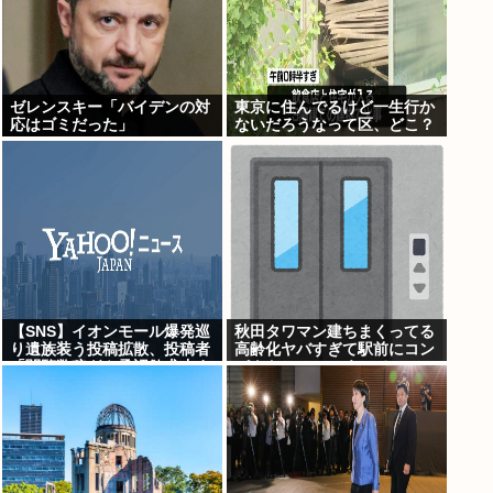
ゼレンスキー「バイデンの対
東京に住んでるけど一生行か
応はゴミだった」
ないだろうなって区、どこ？
【SNS】イオンモール爆発巡
秋田タワマン建ちまくってる
り遺族装う投稿拡散、投稿者
高齢化ヤバすぎて駅前にコン
「閲覧数稼ぎや承認欲求止ま
パクトシティつくって...
らなくなった」