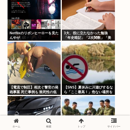
Netflixのリボンヒーローを見た
3大、役に立たなかった勉強
んやが
「年史暗記」「2次関数」「美
術」あと1つは？
【電流で制圧】相次ぐ警官の発
【SNS】夏休みに川遊びするな
砲事案 死亡事例も 致死性の低
ら「ここ最高！」危ない場所を
いテーザー銃導入指摘
投稿、水難事故が起きたら法的
責任を問われる？
ホーム
検索
トップ
サイドバー