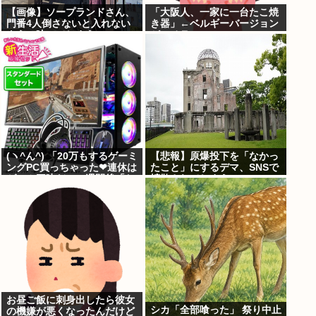
【画像】ソープランドさん、
「大阪人、一家に一台たこ焼
門番4人倒さないと入れない
き器」←ベルギーバージョン
ように映ってしまう
がコチラ・・・・・・
(ヽ^ん^) 「20万もするゲーミ
【悲報】原爆投下を「なかっ
ングPC買っちゃった❤連休は
たこと」にするデマ、SNSで
ゲーム三昧だ」一週間後「お
拡散されてしまう
届け物でーす」（ヽ´ん`）
「そう…」
お昼ご飯に刺身出したら彼女
シカ「全部喰った」 祭り中止
の機嫌が悪くなったんだけど