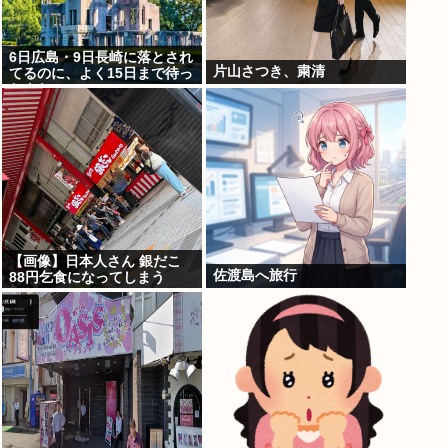
6日広島・9日長崎に落とされ
片山さつき、粛清
てるのに、よく15日まで待っ
たよな
【画像】日本人さん 銀だこ
佐渡島へ旅行
88円乞食になってしまう