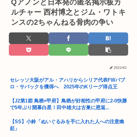
Qアノンと日本発の匿名掲示板カ
ルチャー 西村博之とジム・ワトキ
ンスの2ちゃんねる骨肉の争い
2021/4/2
セレッソ大阪がアル・アハリからシリア代表FWパブ
ロ・サバックを獲得へ 2025年のKリーグ得点王
【J2第1節 鳥栖×甲府】鳥栖が好相性の甲府に2-0快勝
で5年ぶり開幕白星！田中雄大は古巣に恩返...
【SS】小鈴「ぬいぐるみを手に入れた人への注意喚
起」