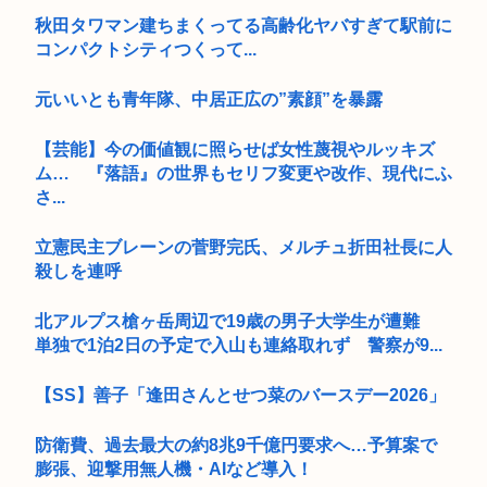
秋田タワマン建ちまくってる高齢化ヤバすぎて駅前に
コンパクトシティつくって...
元いいとも青年隊、中居正広の”素顔”を暴露
【芸能】今の価値観に照らせば女性蔑視やルッキズ
ム… 『落語』の世界もセリフ変更や改作、現代にふ
さ...
立憲民主ブレーンの菅野完氏、メルチュ折田社長に人
殺しを連呼
北アルプス槍ヶ岳周辺で19歳の男子大学生が遭難
単独で1泊2日の予定で入山も連絡取れず 警察が9...
【SS】善子「逢田さんとせつ菜のバースデー2026」
防衛費、過去最大の約8兆9千億円要求へ…予算案で
膨張、迎撃用無人機・AIなど導入！