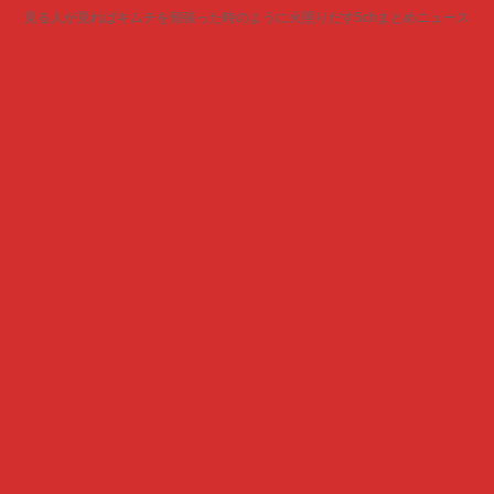
見る人が見ればキムチを頬張った時のように火照りだす5chまとめニュース