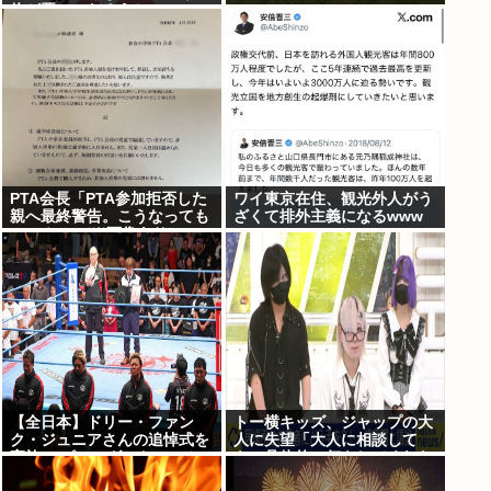
俺が悪いのだろうか →…こ
れアウト？
PTA会長「PTA参加拒否した
ワイ東京在住、観光外人がう
親へ最終警告。こうなっても
ざくて排外主義になるwww
いい？」 （※画像あり）
【全日本】ドリー・ファン
トー横キッズ、ジャップの大
ク・ジュニアさんの追悼式を
人に失望「大人に相談して
実施 スピニング・トー・ホー
も、具体的に何もしてくれな
ルドも流れる
い。結果的に傷つく。福祉は