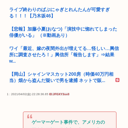
ライブ終わりのばぶにゃぎとれんたんが可愛すぎ
る！！！【乃木坂46】
【悲報】加藤小夏(おなつ)「演技中に惚れてしまった
俳優がいる」 （※動画あり）
ワイ「最近、嫁の夜間外出が増えてる…怪しい…興信
所に調査させたろ！」興信所「報告します」⇒結果
w...
【岡山】シャインマスカット200房（時価40万円相
当）畑から盗んだ疑いで男を逮捕 ネットで販...
1 : 2021/04/02(金) 22:28:36.65
ID:JFGXY3sx0
ゲーマーゲート事件で、アメリカの