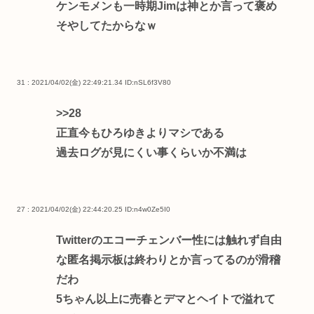
ケンモメンも一時期Jimは神とか言って褒め
そやしてたからなｗ
31 : 2021/04/02(金) 22:49:21.34
ID:nSL6f3V80
>>28
正直今もひろゆきよりマシである
過去ログが見にくい事くらいか不満は
27 : 2021/04/02(金) 22:44:20.25
ID:n4w0Ze5I0
Twitterのエコーチェンバー性には触れず自由
な匿名掲示板は終わりとか言ってるのが滑稽
だわ
5ちゃん以上に売春とデマとヘイトで溢れて