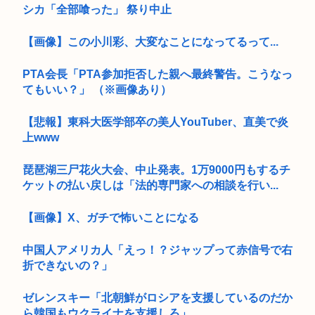
シカ「全部喰った」 祭り中止
【画像】この小川彩、大変なことになってるって...
PTA会長「PTA参加拒否した親へ最終警告。こうなっ
てもいい？」 （※画像あり）
【悲報】東科大医学部卒の美人YouTuber、直美で炎
上www
琵琶湖三尸花火大会、中止発表。1万9000円もするチ
ケットの払い戻しは「法的専門家への相談を行い...
【画像】X、ガチで怖いことになる
中国人アメリカ人「えっ！？ジャップって赤信号で右
折できないの？」
ゼレンスキー「北朝鮮がロシアを支援しているのだか
ら韓国もウクライナを支援しろ」