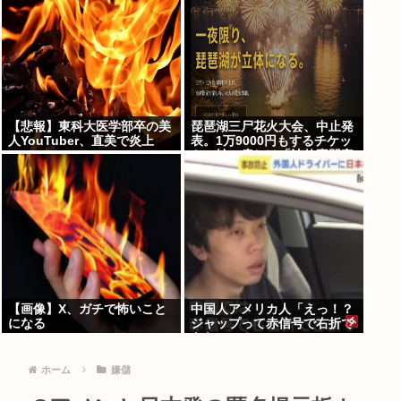
自由が奪われる」
【悲報】東科大医学部卒の美
琵琶湖三尸花火大会、中止発
人YouTuber、直美で炎上
表。1万9000円もするチケッ
www
トの払い戻しは「法的専門家
への相談を行いながら」で確
約せず
【画像】X、ガチで怖いこと
中国人アメリカ人「えっ！？
になる
ジャップって赤信号で右折で
きないの？」
ホーム
嫌儲