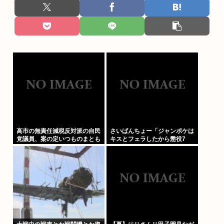
高市の無責任減税反対派の自民
さいばんちょー「ジャンポケは
党議員、案の定いつものまとも
キスとフェラしたから懲役7
なメンツだったwww
年！執行猶予なし！」←殺人並
みに重くて草