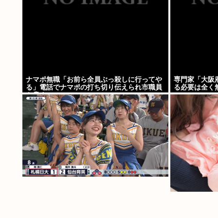
ナマポ無職「お前ら全員ぶっ殺しに行ってや
専門家「大阪
る」電話でナマポの打ち切り伝えられ市職員
る必要は全く
を脅す