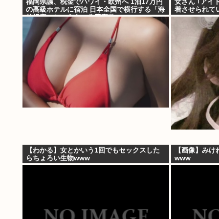
福岡県議、税金でハワイ・欧州へ 1泊17万円
女さん ｢アイ
の高級ホテルに宿泊 日本全国で横行する「海
着させられて
外視察」という名の公費豪遊
【わかる】女とかいう1回でもセックスした
【画像】みけ
らちょろい生物www
www