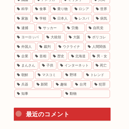
科学
食事
乗り物
ロシア
世界
家族
学校
日本人
レスバ
病気
逮捕
サッカー
労働
自民党
ヨーロッパ
大統領
大阪
ポリコレ
外国人
裁判
ウクライナ
人間関係
企業
首相
歴史
北海道
男・女
まんさん
子供
インターネット
死亡
朝鮮
マスコミ
野球
トレンド
兵器
新聞
趣味
台湾
犯罪
知事
動物
最近のコメント