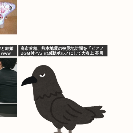
生と結婚
高市首相、熊本地震の被災地訪問を『ピアノ
www
BGM付PV』の感動ポルノにして大炎上 芥川
賞作家ぶちぎれ「アホか！」