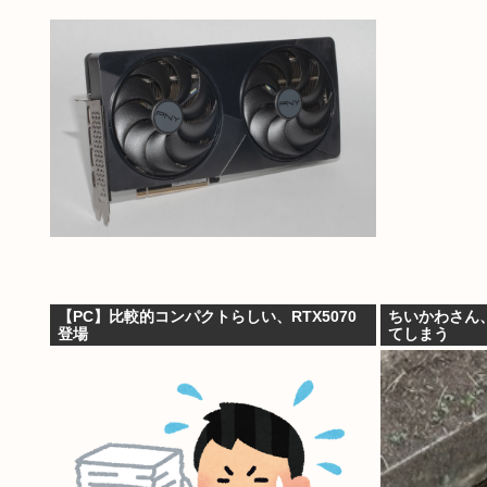
【PC】比較的コンパクトらしい、RTX5070
ちいかわさん
登場
てしまう