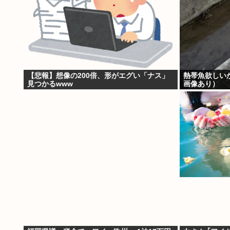
【悲報】想像の200倍、形がエグい「ナス」
熱帯魚欲しい
見つかるwww
画像あり）