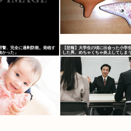
府警、完全に過剰防衛。発砲す
【悲報】大学生の頃に出会った小学
無かった」
した男、めちゃくちゃ炎上してしまう