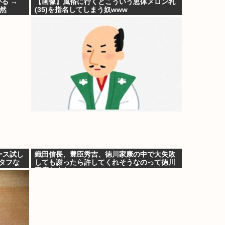
る →
【画像】風俗に行くとこういう恵体メロン乳
然
(35)を指名してしまう奴www
ース試し
織田信長、豊臣秀吉、徳川家康の中で大失敗
タフな
しても謝ったら許してくれそうなのって徳川
家康だよな