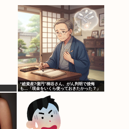
“総資産7億円”桐谷さん、がん判明で後悔
も…「現金をいくら使っておきたかった？」
にまさかの回答