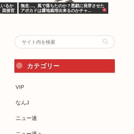
人いるか
無念…。風で落ちたのか？悪戯に発芽させた
 面接官
アボカドは露地栽培出来るのかチャ...
「知って
カテゴリー
VIP
なんJ
ニュー速
ニュー速＋