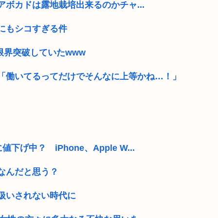
ボカドは露地栽培出来るのかチャ...
にもシコすぎる件
限界突破していたwww
「働いてるってだけでそんなに上等かね…！」
下げ中？ iPhone、Apple W...
なんだと思う？
間扱いされない時代に