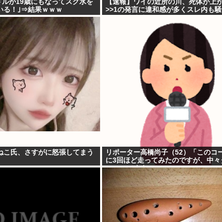
ドルが19歳にもなってスク水を
【速報】ワイの近所の川、死体が上が
いる！｣⇒結果ｗｗｗ
>>1の発言に違和感が多くスレ内も騒
⇒・・！！！
ねこ氏、さすがに怒張してまう
リポーター高橋尚子（52）「このコ
に3回ほど走ってみたのですが、中々
コースですよ」