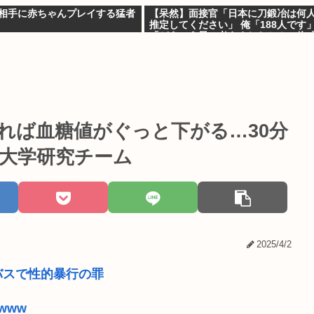
K相手に赤ちゃんプレイする猛者
【呆然】面接官「日本に刀鍛冶は何
推定してください」 俺「188人です」
「どういう風に考えましたか？」俺
ました」⇒結果www
すれば血糖値がぐっと下がる…30分
江大学研究チーム
2025/4/2
バスで性的暴行の罪
www