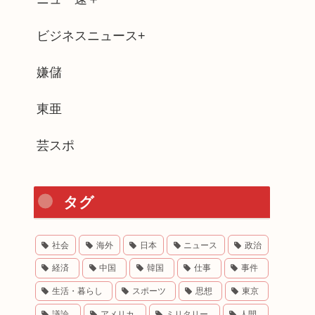
ビジネスニュース+
嫌儲
東亜
芸スポ
タグ
社会
海外
日本
ニュース
政治
経済
中国
韓国
仕事
事件
生活・暮らし
スポーツ
思想
東京
議論
アメリカ
ミリタリー
人間