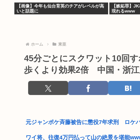
【画像】今年も仙台育英のチアがレベルが高
【嫉妬罪】J
いと話題に
現れるwww
ホーム
東亜
45分ごとにスクワット10回
歩くより効果2倍 中国・浙
元ジャンポケ斉藤被告に懲役7年求刑 ロケ
ワイ将、往復4万円払って山の絶景を堪能ww