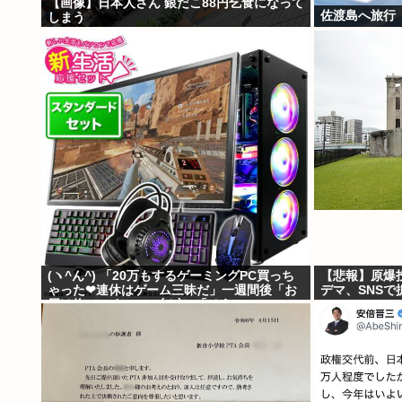
【画像】日本人さん 銀だこ88円乞食になって
佐渡島へ旅行
しまう
(ヽ^ん^) 「20万もするゲーミングPC買っち
【悲報】原爆
ゃった❤連休はゲーム三昧だ」一週間後「お
デマ、SNS
届け物でーす」（ヽ´ん`）「そう…」