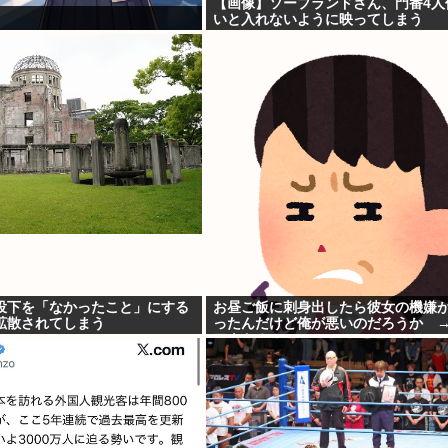
【画像】ソープランドさん、門番4人
いと入れないように映ってしまう
投下を「なかったこと」にする
お昼ご飯に刺身出したら彼女の機嫌
で拡散されてしまう
ったんだけど俺が悪いのだろうか 
アウト？