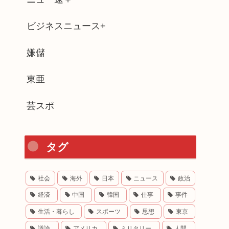
ビジネスニュース+
嫌儲
東亜
芸スポ
タグ
社会
海外
日本
ニュース
政治
経済
中国
韓国
仕事
事件
生活・暮らし
スポーツ
思想
東京
議論
アメリカ
ミリタリー
人間