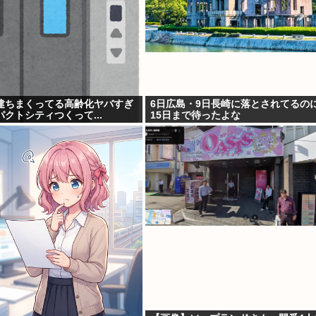
建ちまくってる高齢化ヤバすぎ
6日広島・9日長崎に落とされてるの
クトシティつくって...
15日まで待ったよな