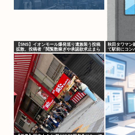
【SNS】イオンモール爆発巡り遺族装う投稿
秋田タワマン
拡散、投稿者「閲覧数稼ぎや承認欲求止まら
て駅前にコンパ
なくなった」