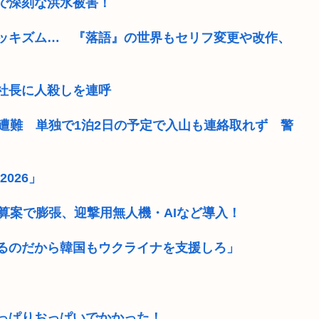
で深刻な洪水被害！
ッキズム… 『落語』の世界もセリフ変更や改作、
社長に人殺しを連呼
遭難 単独で1泊2日の予定で入山も連絡取れず 警
026」
算案で膨張、迎撃用無人機・AIなど導入！
るのだから韓国もウクライナを支援しろ」
っぱりおっぱいでかかった！