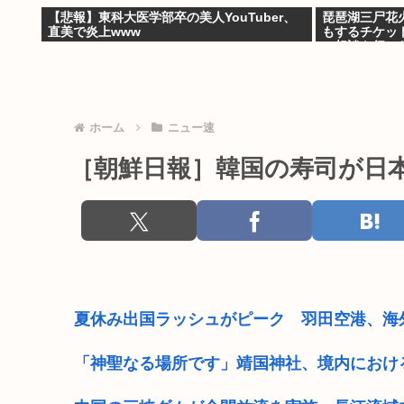
【悲報】東科大医学部卒の美人YouTuber、
琵琶湖三尸花火
直美で炎上www
もするチケッ
の相談を行い
ホーム
ニュー速
［朝鮮日報］韓国の寿司が日
夏休み出国ラッシュがピーク 羽田空港、海
「神聖なる場所です」靖国神社、境内におけ