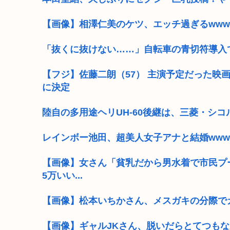
【画像】相澤仁美のケツ、エッチ過ぎるwww
「抜くに抜けない……」自転車の青切符導入
【フジ】佐藤二朗（57） 主演予定だった映
に決定
陸自の多用途ヘリUH-60後継は、三菱・シ
レインボー池田、超美人女子アナと結婚www
【画像】女さん「貧乳だから男水着で市民プ
5万いい...
【画像】松本いちかさん、メスガキの分際で
【画像】ギャルJKさん、脱いだらとてつも