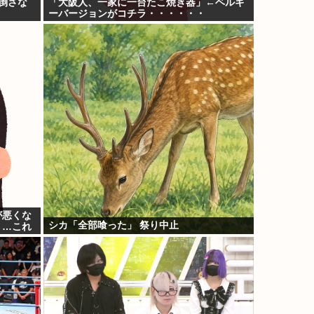
倒さな
「大阪人、一家に一台たこ焼き器」←ベルギ
ーバージョンがコチラ・・・・・・
が悪くな
シカ「全部喰った」 祭り中止
→…これ