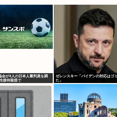
協会が4人の日本人審判員を調
ゼレンスキー「バイデンの対応はゴ
の性接待疑惑で
た」