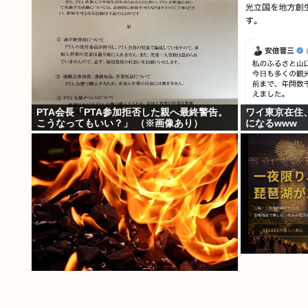
PTA会長「PTA参加拒否した親へ最終警告。
ワイ東京在住
こうなってもいい？」 （※画像あり）
になるwww