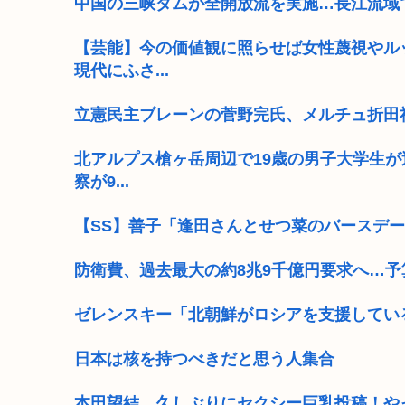
中国の三峡ダムが全開放流を実施…長江流域
【芸能】今の価値観に照らせば女性蔑視やル
現代にふさ...
立憲民主ブレーンの菅野完氏、メルチュ折田
北アルプス槍ヶ岳周辺で19歳の男子大学生が
察が9...
【SS】善子「逢田さんとせつ菜のバースデー2
防衛費、過去最大の約8兆9千億円要求へ…予
ゼレンスキー「北朝鮮がロシアを支援してい
日本は核を持つべきだと思う人集合
本田望結、久しぶりにセクシー巨乳投稿！や