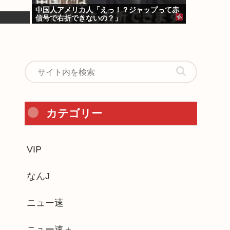
中国人アメリカ人「えっ！？ジャップって赤
信号で右折できないの？」
カテゴリー
VIP
なんJ
ニュー速
ニュー速＋