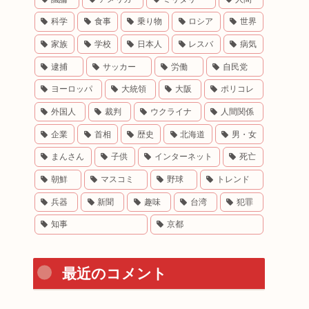
科学
食事
乗り物
ロシア
世界
家族
学校
日本人
レスバ
病気
逮捕
サッカー
労働
自民党
ヨーロッパ
大統領
大阪
ポリコレ
外国人
裁判
ウクライナ
人間関係
企業
首相
歴史
北海道
男・女
まんさん
子供
インターネット
死亡
朝鮮
マスコミ
野球
トレンド
兵器
新聞
趣味
台湾
犯罪
知事
京都
最近のコメント