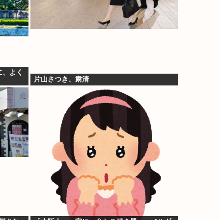
に、よく
片山さつき、粛清