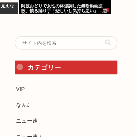
リ見えな
阿波おどりで女性の体強調した無断動画拡
散、憤る踊り手「悲しいし気持ち悪い」…悪
質なケースは警察への相談検討
カテゴリー
VIP
なんJ
ニュー速
ニュー速＋