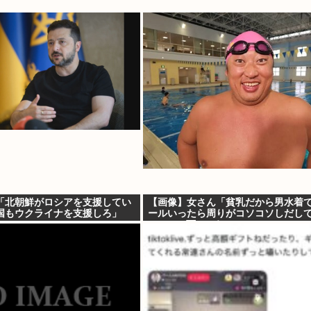
「北朝鮮がロシアを支援してい
【画像】女さん「貧乳だから男水着
国もウクライナを支援しろ」
ールいったら周りがコソコソしだし
www」5万いいね