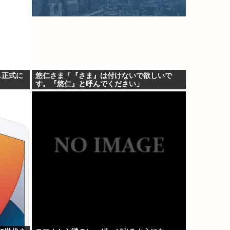
し正式に
悠仁さま「『さま』は付けないで欲しいで
す。『悠仁』と呼んでください」