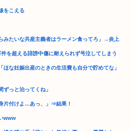
線をこえる
らみたいな共産主義者はラーメン食ってろ」→炎上
万件を超える誹謗中傷に耐えられず号泣してしまう
「ほな妊娠出産のときの生活費も自分で貯めてな」
間ずっと泊ってくね」
身片付けよ…あっ、」⇒結果！
いwww