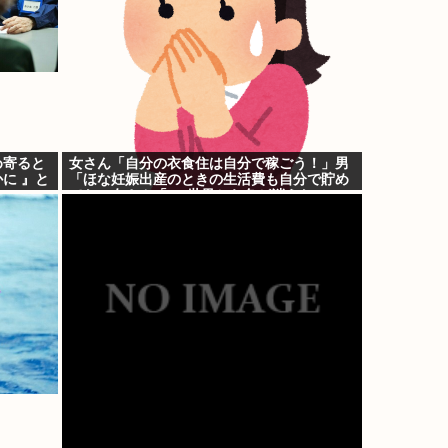
め寄ると
女さん「自分の衣食住は自分で稼ごう！」男
に 』と
「ほな妊娠出産のときの生活費も自分で貯め
てな」女さん「──世界から色が消えた」