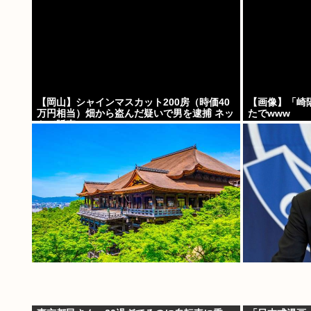
【岡山】シャインマスカット200房（時価40
【画像】「崎
万円相当）畑から盗んだ疑いで男を逮捕 ネッ
たでwww
トで販売