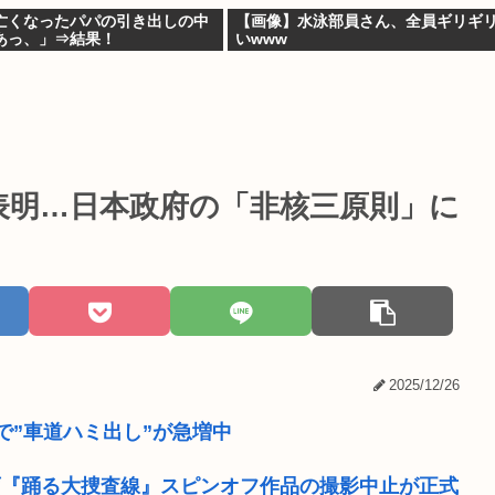
亡くなったパパの引き出しの中
【画像】水泳部員さん、全員ギリギ
あっ、」⇒結果！
いwww
表明…日本政府の「非核三原則」に
2025/12/26
で”車道ハミ出し”が急増中
画『踊る大捜査線』スピンオフ作品の撮影中止が正式