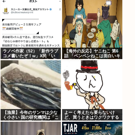
ラノベ作家（52）「新作ラブ
【海外の反応】ヤニねこ 第6
コメ書いたぞ！w」X民「い
話 「ペンペンねこは面白いキ
い歳こいてラブコメ（笑）恥
ャラだな」「大家さんとのド
ずかしくないの？」
ライブのシーン、リアルすぎ
て辛かった」
【漁業】今年のサンマは少な
よーく考えたら要らないけ
く小さい 国の研究機関は「こ
ど、買うときはワクワクする
れまでになく厳しい年にな
ガジェットおしえろ
る」