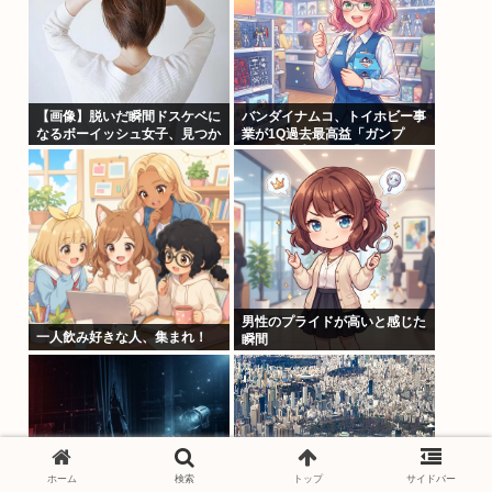
【画像】脱いだ瞬間ドスケベに
バンダイナムコ、トイホビー事
なるボーイッシュ女子、見つか
業が1Q過去最高益「ガンプ
るwww
ラ」「一番くじ」「トレカ」な
ど大人向け商材好調で
男性のプライドが高いと感じた
一人飲み好きな人、集まれ！
瞬間
ホーム
検索
トップ
サイドバー