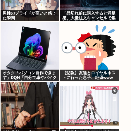
男性のプライドが高いと感じ
「品切れ前に購入すると満足
た瞬間
感」大量注文キャンセルで集
英社の損失43億円 業務を妨
害した疑いで32歳女を逮捕
オタク「パソコン自作できま
【悲報】友達とロイヤルホス
す」DQN「自分で車やバイク
トに行った息子、絶望www
いじれます」