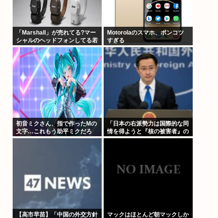
「Marshall」が売れてる?マー
Motorolaのスマホ、ポンコツ
シャルのヘッドフォンしてる若
すぎる
い子おおいよな。とくに白い奴
初音ミクさん、指で作ったMの
「日本の右派勢力は国際的な同
文字…これもう助平ミクだろ
情を得ようと『核の被害者』の
立場を政治利用している」 中
国・林剣副報道局長
【高市早苗】「中国の外交方針
マックはほとんど朝マックしか