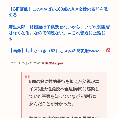
【GIF画像】このお●ぱい100点のA.V女優の名前を教
えろ！
麻生太郎「貧困層は子供残せないから、いずれ貧困層
はなくなる。なので問題ない」←これ普通に正論じ
ゃ...
【画像】片山さつき（67）ちゃんの防災服www
1 : 2021/12/23(木) 21:55:03.52
ID:MB1tagps0
8歳の娘に性的暴行を加えた父親がエ
イズ(後天性免疫不全症候群)に感染し
ていた事実を知っていながら犯行に
及んだことが分かった。