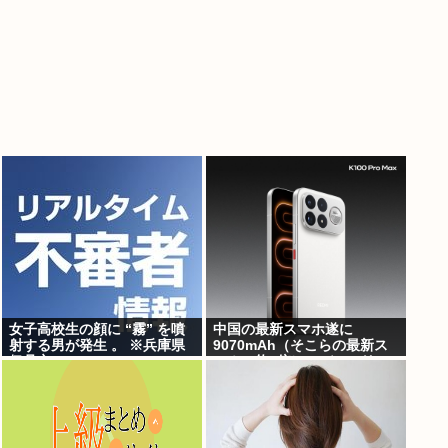
女子高校生の顔に “霧” を噴
中国の最新スマホ遂に
射する男が発生 。 ※兵庫県
9070mAh（そこらの最新ス
伊丹市
マホの約2倍）のバッテリー
を積んでしまうwww