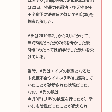
韓国テグ(大邱)地検の児童犯罪調査部
は23日、性暴力処罰法・後天性免疫
不全症予防法違反の疑いでA氏(38)を
拘束起訴した。
A氏は2019年2月から3月にかけて、
当時8歳だった実の娘を脅かした後、
3回にわたって性的暴行した疑いを受
けている。
当時、A氏はエイズの原因となるヒ
ト免疫不全ウイルス(HIV)に感染して
いたことが診断された状態だった。
なお、A氏の娘は
今月3日にHIVの検査を行ったが、幸
いにも陰性だったことが伝えられ