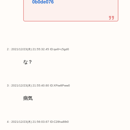
0b0de076
2 : 2021/12/23(木) 21:55:32.45
ID:qe8+c5gd0
な？
3 : 2021/12/23(木) 21:55:40.60
ID:XFtw9Pww0
病気
4 : 2021/12/23(木) 21:56:03.67
ID:C28ha88t0