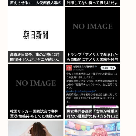
変えさせる」 – 大使館侵入罪の
利用してない俺って勝ち組だよ
自衛官
な
高市終日皇帝、歯の治療に2時
トランプ「アメリカで産まれた
間48分 どんだけヤニが酷いん
ら自動的にアメリカ国籍を付与
だ
するのをやめる！」
韓国サッカー 国際試合で審判
男女共同参画局「女性が尊重さ
買収(性接待)をしてた模様www
れない避難所のあり方を許しは
しません、このチェックシート
を必ず遵守してください」