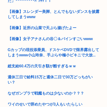
た」･･････････ﾊﾟｼｬｯ！！
【画像】スレンダー美脚、とんでもないダンスを披露
してしまうwww
【画像】近所の山菜で天ぷら揚げたよー
【画像】女子アナさんの谷〇＆バインすごいwww
Gカップの現役添乗員、ドスケベDVDで限界露出して
しまうwww小山玲奈、手ぶらや極小ビキニで大放...
総支給60.4万の天引き額が酷すぎるｗｗ
週休三日で給料15万と週休二日で30万どっちがい
い？
なぜガンプラで戦艦ものは少ないのか？？？
ワイのせいで辞めたやつが3人もいたらしい