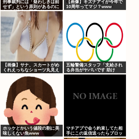
刑事裁判には「疑わしきは罰
【画像】キズナアイが今年で
せず」という原則があるのに
10周年ってマジ？www
なぜ「性交の同意がなかっ
た」という確かめようが無い
もので有罪になるの？
【画像】サナ、スカートがめ
五輪警備スタッフ「支給され
くれえっちなショーツ丸見え
る弁当がヤバいです 助け
www
て…」
ホッケとかいう値段の割に美
マチアプで会う約束してた相
味しくない魚www
手にこの返信送ったらブロッ
クされたんやが