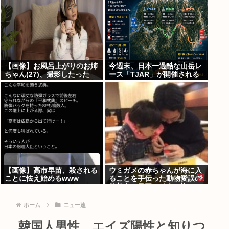
【画像】お風呂上がりのお姉
今週末、日本一過酷な山岳レ
ちゃん(27)、撮影したった
ース「TJAR」が開催される
www
【画像】高市早苗、殺される
ウミガメの赤ちゃんが海に入
ことに怯え始めるwww
ることを手伝った動物愛誤の
偽善者、最悪の結末を迎える
ホーム
ニュー速
韓国人男性、エイズ陽性と知りつ