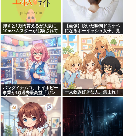
押すと1万円貰えるが大阪に
【画像】脱いだ瞬間ドスケベ
10mハムスターが召喚されて
になるボーイッシュ女子、見
しまうボタン
つかるwww
バンダイナムコ、トイホビー
一人飲み好きな人、集まれ！
事業が1Q過去最高益「ガン
プラ」「一番くじ」「トレ
カ」など大人向け商材好調で