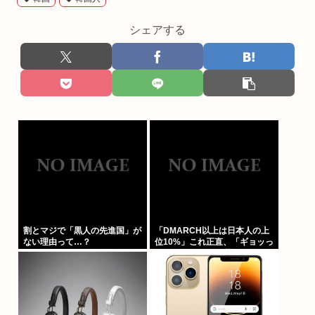
シェアする
割とマジで「黒人の先進国」が
「DMARCH以上は日本人の上
ない理由って…？
位10%」これ正直、「ギョッっ
と」するよなあ…職場でも
MARCH同以下の低学歴とかあ
んまり観ない