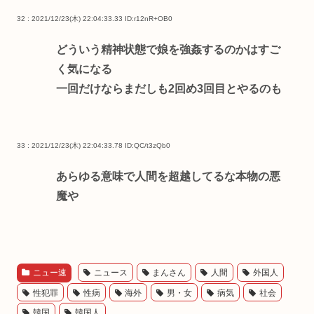
32 : 2021/12/23(木) 22:04:33.33
ID:r12nR+OB0
どういう精神状態で娘を強姦するのかはすご
く気になる
一回だけならまだしも2回め3回目とやるのも
33 : 2021/12/23(木) 22:04:33.78
ID:QC/t3zQb0
あらゆる意味で人間を超越してるな本物の悪
魔や
ニュー速
ニュース
まんさん
人間
外国人
性犯罪
性病
海外
男・女
病気
社会
韓国
韓国人