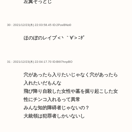
左翼そっとじ
30 : 2021/12/23(木) 22:03:58.45
ID:2PzeBNzi0
ほのぼのレイプ <丶｀∀´> ﾆﾀﾞ
31 : 2021/12/23(木) 22:04:17.70
ID:B6I7hnpBO
穴があったら入りたいじゃなく穴があったら
入れたいだもんな
飛び降り自殺した女性や墓を掘り起こした女
性にチンコ入れるって異常
みんな知的障碍者じゃないの？
大統領は犯罪者しかいないし