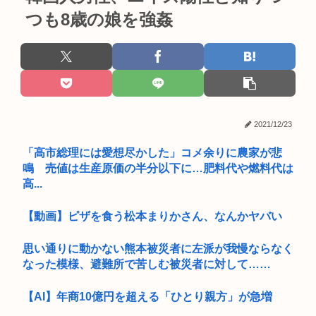
つも8歳の娘を強姦
2021/12/23
「高市総理には愛想尽かした」コメ余りに農家が悲
鳴 売値は生産原価の半分以下に…肥料代や燃料代は
高...
【動画】ピザを食う松本まりかさん、なんかヤバい
思い通りに動かない熊本被災者に左派が我慢ならなく
なった模様、避難所で苦しむ被災者に対して……
【AI】年商10億円を超える「ひとり親方」が急増