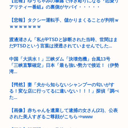
【悲報】ゆうちゃみの暴露で浮き彫りになる『恋愛リ
アリティー番組』の裏側がヤバイ・・・・・
【悲報】タクシー運転手、儲かりまくることが判明ｗ
ｗｗｗｗｗｗｗ
渡邊渚さん「私がPTSDと診断された当時、世間はま
だPTSDという言葉は浸透されていませんでした...
中国「大洪水！」三峡ダム「決壊危機」台風13号
「三峡直撃確定」日本「最も強い勢力で接近！（伊勢
湾...
【愕然】妻「夫から知らないシャンプーの匂いがす
る！変な店に行ってるに違いない！！！」探偵「調べ
た...
【画像】赤ちゃんを遺棄して逮捕の女さん(23)、公表
された美人すぎるご尊顔がこちら⇒www