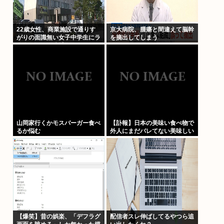
22歳女性、商業施設で通りす
京大病院、腫瘍と間違えて脳幹
がりの面識無い女子中学生にラ
を摘出してしまう
リアットして逮捕される
山岡家行くかモスバーガー食べ
【訃報】日本の美味い食べ物で
るか悩む
外人にまだバレてない美味しい
日本の食べ物www
【爆笑】昔の娯楽、「デフラグ
配信者スレ伸ばしてるやつら追