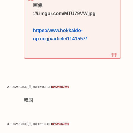
画像
://i.imgur.com/MTU79VW.jpg
https://www.hokkaido-
np.co.jp/article/1141557/
2 : 2025/03/30(日) 00:45:03.83
ID:/WfchJfc0
韓国
3 : 2025/03/30(日) 00:45:13.40
ID:/WfchJfc0