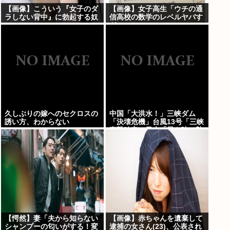
【画像】こういう『女子のダ
【画像】女子高生「ウチの通
ラしない背中』に勃起する奴
信高校の数学のレベルヤバす
www
ぎｗｗｗ」
久しぶりの嫁へのセクロスの
中国「大洪水！」三峡ダム
誘い方、わからない
「決壊危機」台風13号「三峡
直撃確定」日本「最も強い勢
力で接近！（伊勢湾台風級」
台風13号と15号「中国本土で
ぶつかり合う（前代未聞」→
【愕然】妻「夫から知らない
【画像】赤ちゃんを遺棄して
シャンプーの匂いがする！変
逮捕の女さん(23)、公表され