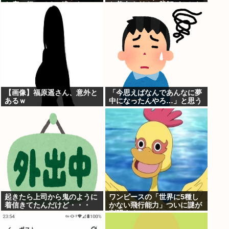
な店に行ってるに違いな
た美人すぎるご尊顔がこちら
い！！！」探偵「調べたとこ
⇒www
ろ･･･」⇒結果ｗｗ
【画像】福原遥さん、意外と
「今思えばなんであんなに夢
あるｗ
中になったんやろ…」と思う
コンテンツ
起きたら上司から鬼のように
ワンピースの「世界に5種し
着信きてたんだけど・・・
かない飛行能力」ついに謎が
判明するwww