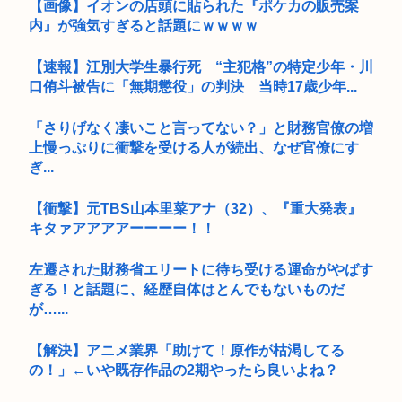
【画像】イオンの店頭に貼られた『ポケカの販売案
内』が強気すぎると話題にｗｗｗｗ
【速報】江別大学生暴行死 “主犯格”の特定少年・川
口侑斗被告に「無期懲役」の判決 当時17歳少年...
「さりげなく凄いこと言ってない？」と財務官僚の増
上慢っぷりに衝撃を受ける人が続出、なぜ官僚にす
ぎ...
【衝撃】元TBS山本里菜アナ（32）、『重大発表』
キタァアアアアーーーー！！
左遷された財務省エリートに待ち受ける運命がやばす
ぎる！と話題に、経歴自体はとんでもないものだ
が…...
【解決】アニメ業界「助けて！原作が枯渇してる
の！」←いや既存作品の2期やったら良いよね？