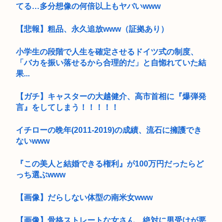
てる…多分想像の何倍以上もヤバいwww
【悲報】粗品、永久追放www（証拠あり）
小学生の段階で人生を確定させるドイツ式の制度、
「バカを振い落せるから合理的だ」と自惚れていた結
果...
【ガチ】キャスターの大越健介、高市首相に『爆弾発
言』をしてしまう！！！！！
イチローの晩年(2011-2019)の成績、流石に擁護でき
ないwww
『この美人と結婚できる権利』が100万円だったらど
っち選ぶwww
【画像】だらしない体型の南米女www
【画像】骨格ストレートな女さん、絶対に男受けが悪