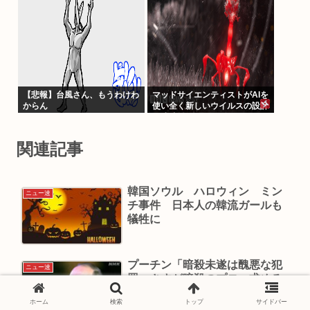
【悲報】台風さん、もうわけわ
マッドサイエンティストがAIを
からん
使い全く新しいウイルスの設計
に成功
関連記事
韓国ソウル ハロウィン ミン
ニュー速
チ事件 日本人の韓流ガールも
犠牲に
プーチン「暗殺未遂は醜悪な犯
ニュー速
罪」さすが暗殺のプロ…求める
レベルが違い過ぎる
ホーム
検索
トップ
サイドバー