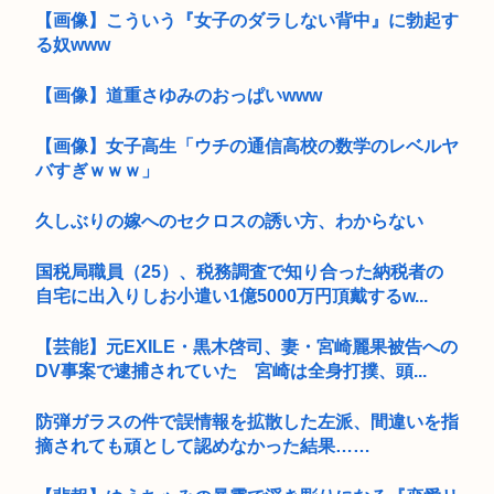
【画像】こういう『女子のダラしない背中』に勃起す
る奴www
【画像】道重さゆみのおっぱいwww
【画像】女子高生「ウチの通信高校の数学のレベルヤ
バすぎｗｗｗ」
久しぶりの嫁へのセクロスの誘い方、わからない
国税局職員（25）、税務調査で知り合った納税者の
自宅に出入りしお小遣い1億5000万円頂戴するw...
【芸能】元EXILE・黒木啓司、妻・宮崎麗果被告への
DV事案で逮捕されていた 宮崎は全身打撲、頭...
防弾ガラスの件で誤情報を拡散した左派、間違いを指
摘されても頑として認めなかった結果……