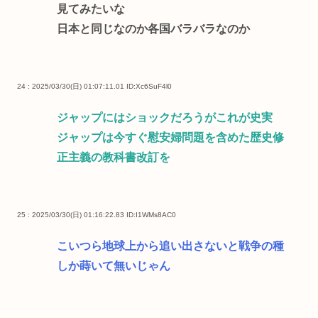
見てみたいな
日本と同じなのか各国バラバラなのか
24 : 2025/03/30(日) 01:07:11.01
ID:Xc6SuF4l0
ジャップにはショックだろうがこれが史実
ジャップは今すぐ慰安婦問題を含めた歴史修
正主義の教科書改訂を
25 : 2025/03/30(日) 01:16:22.83
ID:I1WMs8AC0
こいつら地球上から追い出さないと戦争の種
しか蒔いて無いじゃん