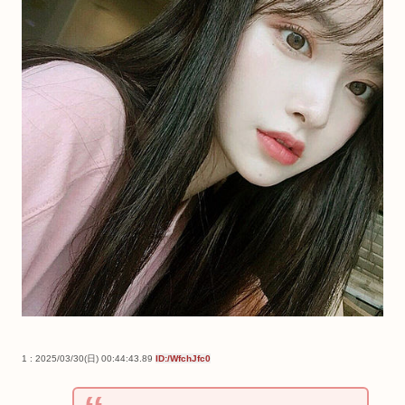
1 : 2025/03/30(日) 00:44:43.89
ID:/WfchJfc0