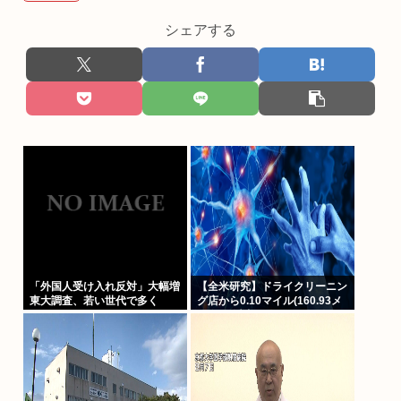
シェアする
「外国人受け入れ反対」大幅増
【全米研究】ドライクリーニン
東大調査、若い世代で多く
グ店から0.10マイル(160.93メ
ートル)以内に住んでいる人
は、4~5マイル離れた場所に住
んでいる人に比べて、歩行障害
を伴うパーキンソン病になる確
率が23%高い