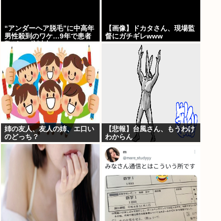
“アンダーヘア脱毛”に中高年
【画像】ドカタさん、現場監
男性殺到のワケ…9年で患者
督にガチギレwww
数が200倍以上
姉の友人、友人の姉、エ口い
【悲報】台風さん、もうわけ
のどっち？
わからん