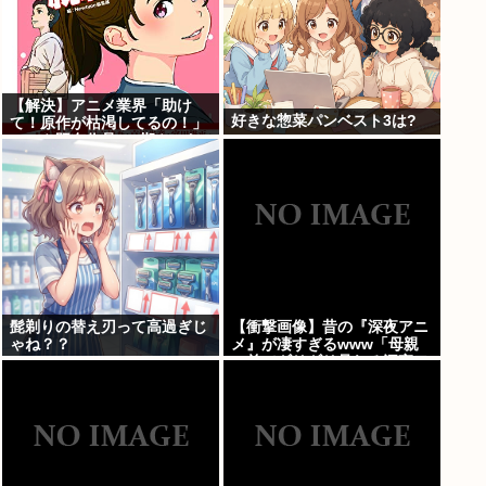
【解決】アニメ業界「助け
好きな惣菜パンベスト3は?
て！原作が枯渇してるの！」
←いや既存作品の2期やった
ら良いよね？
髭剃りの替え刃って高過ぎじ
【衝撃画像】昔の『深夜アニ
ゃね？？
メ』が凄すぎるwww「母親
の前でギリギリ見れる深夜ア
ニメ」がこちら…この名作ア
ニメは…