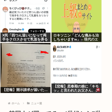
X民「四つん這いになって両
ロキソニン「どんな痛みも治
手をクロスさせて乳首を弄る
しちゃいますw」←現代のエ
と簡単にイケる」 これ出来な
リクサーやろ…
いヤツはゲイ
【悲報】思春期の娘に「キモ
【悲報】開示請求が届いた…
ッ」と言われたお父さん、グ
レる
ホーム
ニュー速