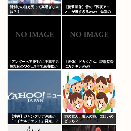
髭剃りの替え刃って高過ぎじゃ
【衝撃画像】昔の『深夜アニ
ね？？
メ』が凄すぎるwww「母親の
前でギリギリ見れる深夜アニ
メ」がこちら…この名作アニメ
は…
“アンダーヘア脱毛”に中高年男
【画像】ドカタさん、現場監督
性殺到のワケ…9年で患者数が
にガチギレwww
200倍以上
【沖縄】ジャングリア沖縄が
姉の友人、友人の姉、エ口いの
「ロイヤルチケット」発売、ア
どっち？
トラクションの優先案内などの
特典…大人2万9700円