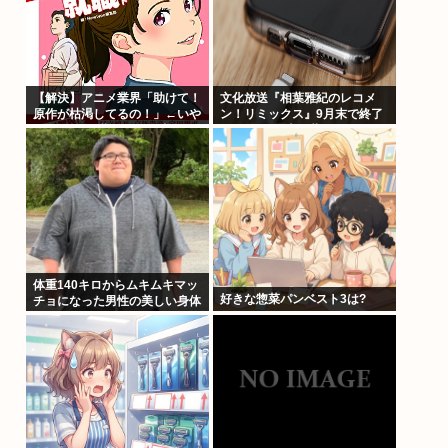
【解決】アニメ業界「助けて！
文化放送『相葉雅紀のレコメ
原作が枯渇してるの！」←いや
ン！リミックス』9月末で終了
既存作品の2期やったら良いよ
へ 25年の歴史に幕
ね？
体重140キロからムキムキマッ
好きな惣菜パンベスト3は?
チョになった男性の美しい身体
がコチラ！！！