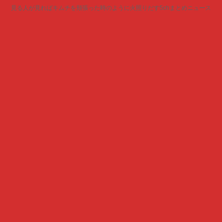
見る人が見ればキムチを頬張った時のように火照りだす5chまとめニュース