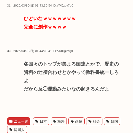
31 : 2025/03/30(日) 01:43:30.54
ID:VPXagv7p0
ひどいなｗｗｗｗｗｗｗ
完全に創作ｗｗｗｗ
33 : 2025/03/30(日) 01:44:38.41
ID:AT3HgTwg0
各国々のトップが集まる国連とかで、歴史の
資料の辻褄合わせとかやって教科書統一しろ
よ
だから反◯運動みたいなの起きるんだよ
ニュー速
日本
海外
画像
社会
韓国
韓国人