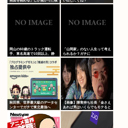
画面を眺める」しか無かった模
い出したくね？
様www
岡山の60歳のトラック運転
「山岡家」のない人生って考え
手、東名高速で10回以上、静
られるか？ガチに
岡の夫婦の車に追突
秋田県、世界最大級のデータセ
【画像】障害持ち社長「金さえ
ンターでガチで東北最強へ
あれば男はいくらでもモテると
www
いう事を証明してる」