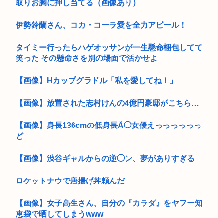
取りお胸に押し当てる（画像あり）
伊勢鈴蘭さん、コカ・コーラ愛を全力アピール！
タイミー行ったらハゲオッサンが一生懸命梱包してて
笑った その懸命さを別の場面で活かせよ
【画像】Hカップグラドル「私を愛してね！」
【画像】放置された志村けんの4億円豪邸がこちら…
【画像】身長136cmの低身長Å◯女優えっっっっっっ
ど
【画像】渋谷ギャルからの逆◯ン、夢がありすぎる
ロケットナウで唐揚げ丼頼んだ
【画像】女子高生さん、自分の『カラダ』をヤフー知
恵袋で晒してしまうwww