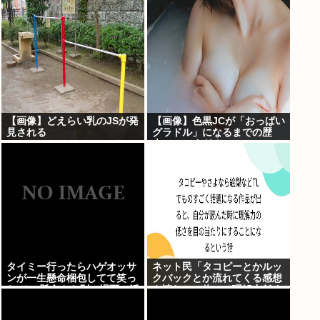
つけるも壮絶な返り討ちにあ
→！！！
う
【画像】どえらい乳のJSが発
【画像】色黒JCが「おっぱい
見される
グラドル」になるまでの歴
史、シコすぎるwww
タイミー行ったらハゲオッサ
ネット民「タコピーとかルッ
ンが一生懸命梱包してて笑っ
クバックとか流れてくる感想
た その懸命さを別の場面で活
を読むと、俺って理解力低す
かせよ
ぎ！？ って超凹む。つらい」