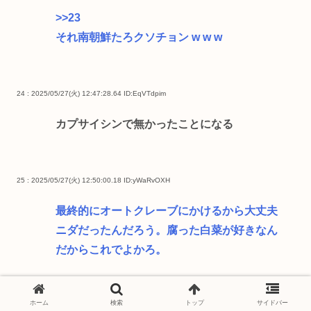
>>23
それ南朝鮮たろクソチョン w w w
24 : 2025/05/27(火) 12:47:28.64
ID:EqVTdpim
カプサイシンで無かったことになる
25 : 2025/05/27(火) 12:50:00.18
ID:yWaRvOXH
最終的にオートクレーブにかけるから大丈夫
ニダだったんだろう。腐った白菜が好きなん
だからこれでよかろ。
ホーム
検索
トップ
サイドバー
27 : 2025/05/27(火) 12:52:11.66
ID:Zsssj+Ex