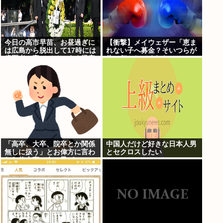
今日の高市早苗、お昼過ぎに
【衝撃】メイウェザー「恵ま
は広島から脱出して17時には
れない子へ募金？そいつらが
歯医者に寄ってそのまま帰宅
俺に何かしてくれたの
か・・・・・・？」⇒！！！
「高卒、大卒、院卒とか関係
中国人だけど好きな日本人男
無しに扱う」とお偉方に言わ
とセクロスしたい
れた修士卒の女の子が...