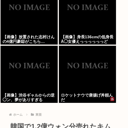
【画像】放置された志村けん
【画像】身長136cmの低身長
の4億円豪邸がこちら…
Å◯女優えっっっっっっど
【画像】渋谷ギャルからの逆
ロケットナウで唐揚げ丼頼ん
◯ン、夢がありすぎる
だ
ホーム
東亜
韓国で1.2億ウォン分売れたキム