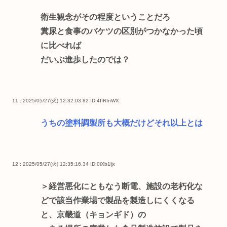
衛生観念がその程度ということだろ
糞尿と食事のバケツの区別がつかなかった頃
に比べれば
だいぶ進歩したのでは？
11 : 2025/05/27(火) 12:32:03.82
ID:4IIRInWX
うちの塗料調製所も大概だけどそれ以上とは
12 : 2025/05/27(火) 12:35:16.34
ID:0iXb1ljx
＞経営悪化にともなう断電、施設の老朽化な
どで該当作業場で製品を製造しにくくなる
と、京畿道（キョンギド）の