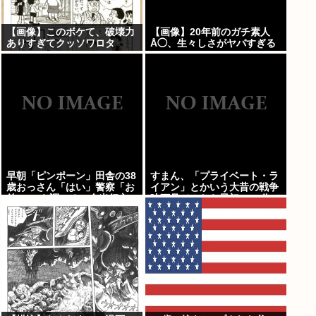
【画像】このボケて、破壊力
【画像】20年前のガチ素人
ありすぎてクッソワロタ
Å◯、生々しさがヤバすぎる
www
早朝「ピンポーン」田舎の38
すまん、「プライベート・ラ
歳おっさん「はい」警察「お
イアン」とかいう大昔の戦争
前のPCを調べる」全米行方
映画見てみたら最初の30分で
不明・被児童搾取センターか
地獄なんだが…これずっと続
らの通報により児ホ゜画像を
く感じ？
発見、逮捕