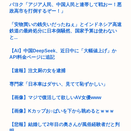
パヨク「アジア人民、中国人民と連帯して戦おー！悪
政高市を打倒するぞー！」
「安物買いの銭失いだったねぇ」とインドネシア高速
鉄道の最終処分に日本側騒然、国家予算は使わない
と...
【AI】中国DeepSeek、近日中に「大幅値上げ」か
API料金ページに追記
【速報】注文厨の女を逮捕
専門家「日本車はダサい、見てて恥ずかしい」
【画像】マジで復活して欲しいAV女優www
【画像】Kカップお○ぱいを下から眺めるとｗｗｗ
【悲報】結婚して2年目の奥さんが風俗経験者だと判
明