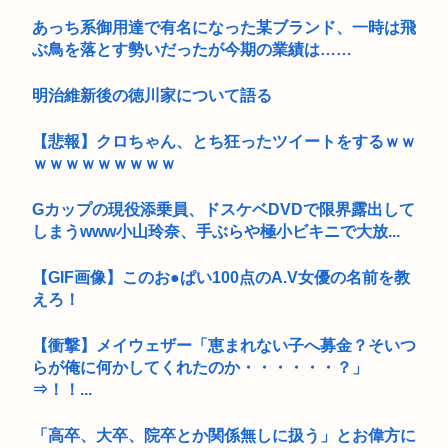
あっち系御用達で有名になった某ブランド、一時は飛
ぶ鳥を落とす勢いだったが今期の業績は……
明治維新後の徳川家について語る
【悲報】クロちゃん、とち狂ったツイートをするｗｗ
ｗｗｗｗｗｗｗｗｗ
Gカップの現役添乗員、ドスケベDVDで限界露出して
しまうwww小山玲奈、手ぶらや極小ビキニで大放...
【GIF画像】このお●ぱい100点のA.V女優の名前を教
えろ！
【衝撃】メイウェザー「恵まれない子へ募金？そいつ
らが俺に何かしてくれたのか・・・・・・？」
⇒！！...
「高卒、大卒、院卒とか関係無しに扱う」とお偉方に