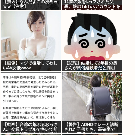
【描込】なんだよこの漫画ｗ
11歳の娘をレ●プされた父
ｗｗ【注意】
親。娘のTikTokアカウントを
使い自宅に誘き出し、銃撃で
天誅！
【画像】マジで復活して欲し
【悲報】結婚して2年目の奥
いAV女優www
さんが風俗経験者だと判明
【動画】台湾の荒ぶるおっさ
【警告】ADHDグレーと診断
ん、交通トラブルでキレて前
された子供たち、高確率で
の車の運転手をナイフで斬り
『この習慣』をやっていた