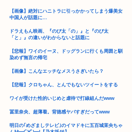
【画像】絶対にハニトラに引っかかってしまう爆美女
中国人が話題に…
ドラえもん映画、『のび太「の」』と『のび太
「と」』の違いがわからないと話題に
【悲報】ワイのイーヌ、ドッグランに行くも周囲と馴
染めず無言の帰宅
【画像】こんなエッチなメスうさぎいたら？
【悲報】クロちゃん、とんでもないツイートをする
ワイが受けた性的いじめと虐待で打線組んだwww
冨里奈央、超薄着。背徳感ヤバすぎだってwww
明日の｢めざましテレビ｣のイマドキに五百城茉央ちゃ
んｷﾀ━(ﾟ∀ﾟ)━!【乃木坂46】