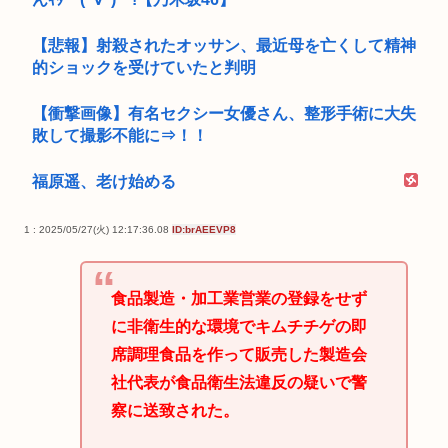
【悲報】射殺されたオッサン、最近母を亡くして精神
的ショックを受けていたと判明
【衝撃画像】有名セクシー女優さん、整形手術に大失
敗して撮影不能に⇒！！
福原遥、老け始める
1 : 2025/05/27(火) 12:17:36.08
ID:brAEEVP8
食品製造・加工業営業の登録をせず
に非衛生的な環境でキムチチゲの即
席調理食品を作って販売した製造会
社代表が食品衛生法違反の疑いで警
察に送致された。