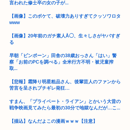
言われた修士卒の女の子が...
【画像】このボケて、破壊力ありすぎてクッソワロタ
www
【画像】20年前のガチ素人Å◯、生々しさがヤバすぎ
る
早朝「ピンポーン」田舎の38歳おっさん「はい」警
察「お前のPCを調べる」全米行方不明・被児童搾
取...
【悲報】霜降り明星粗品さん、後輩芸人のファンから
苦言を呈されブチギレ発狂…
すまん、「プライベート・ライアン」とかいう大昔の
戦争映画見てみたら最初の30分で地獄なんだが…こ...
【描込】なんだよこの漫画ｗｗｗ【注意】