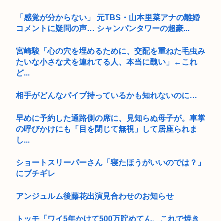
「感覚が分からない」 元TBS・山本里菜アナの離婚
コメントに疑問の声… シャンパンタワーの超豪...
宮崎駿「心の穴を埋めるために、交配を重ねた毛虫み
たいな小さな犬を連れてる人、本当に醜い」←これ
ど...
相手がどんなパイプ持っているかも知れないのに…
早めに予約した通路側の席に、見知らぬ母子が。車掌
の呼びかけにも「目を閉じて無視」して居座られま
し...
ショートスリーパーさん「寝たほうがいいのでは？」
にブチギレ
アンジュルム後藤花出演見合わせのお知らせ
トッモ「ワイ5年かけて500万貯めてん、これで焼き