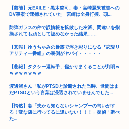
【芸能】元EXILE・黒木啓司、妻・宮崎麗果被告への
DV事案で逮捕されていた 宮崎は全身打撲、頭...
防弾ガラスの件で誤情報を拡散した左派、間違いを指
摘されても頑として認めなかった結果……
【悲報】ゆうちゃみの暴露で浮き彫りになる『恋愛リ
アリティー番組』の裏側がヤバイ・・・・・
【悲報】タクシー運転手、儲かりまくることが判明ｗ
ｗｗｗｗｗｗｗ
渡邊渚さん「私がPTSDと診断された当時、世間はま
だPTSDという言葉は浸透されていませんでした...
【愕然】妻「夫から知らないシャンプーの匂いがす
る！変な店に行ってるに違いない！！！」探偵「調べ
た...