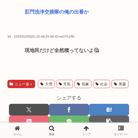
肛門洗浄交接隊の俺の出番か
34 : 2025/01/05(日) 22:48:25.88
ID:nsI2Th1R0
現地民だけど全然積ってないよ🤔
ニュー速＋
大雪
天気
気象
社会
青森
シェアする
ホーム
検索
トップ
サイドバー