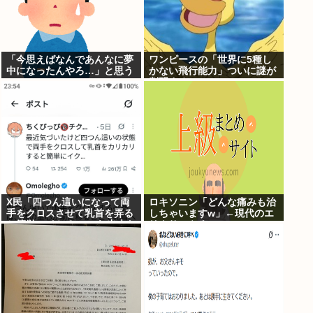
「今思えばなんであんなに夢
ワンピースの「世界に5種し
中になったんやろ…」と思う
かない飛行能力」ついに謎が
コンテンツ
判明するwww
X民「四つん這いになって両
ロキソニン「どんな痛みも治
手をクロスさせて乳首を弄る
しちゃいますw」←現代のエ
と簡単にイケる」 これ出来な
リクサーやろ…
いヤツはゲイ