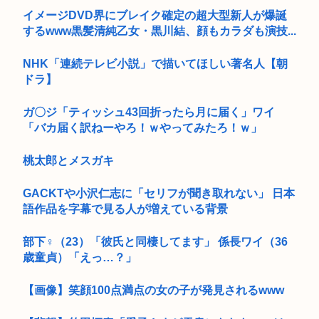
イメージDVD界にブレイク確定の超大型新人が爆誕
するwww黒髪清純乙女・黒川結、顔もカラダも演技...
NHK「連続テレビ小説」で描いてほしい著名人【朝
ドラ】
ガ〇ジ「ティッシュ43回折ったら月に届く」ワイ
「バカ届く訳ねーやろ！ｗやってみたろ！ｗ」
桃太郎とメスガキ
GACKTや小沢仁志に「セリフが聞き取れない」 日本
語作品を字幕で見る人が増えている背景
部下♀（23）「彼氏と同棲してます」 係長ワイ（36
歳童貞）「えっ…？」
【画像】笑顔100点満点の女の子が発見されるwww