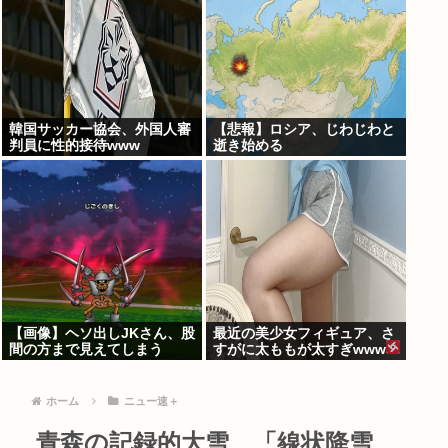
韓国サッカー協会、外国人審
【悲報】ロシア、じわじわと
判員に性的接待www
逝き始める
【画像】ヘソ出しJKさん、股
最近の美少女フィギュア、さ
間の方まで見えてしまう
すがに太ももが太すぎwww
www
ホーム
ニュー速＋
青森の記録的大雪、「線状降雪