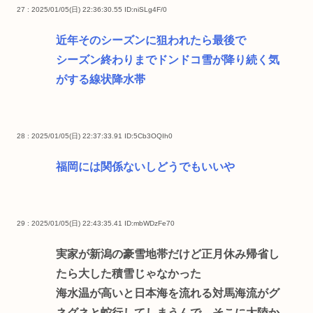
27 : 2025/01/05(日) 22:36:30.55
ID:niSLg4F/0
近年そのシーズンに狙われたら最後で
シーズン終わりまでドンドコ雪が降り続く気
がする線状降水帯
28 : 2025/01/05(日) 22:37:33.91
ID:5Cb3OQIh0
福岡には関係ないしどうでもいいや
29 : 2025/01/05(日) 22:43:35.41
ID:mbWDzFe70
実家が新潟の豪雪地帯だけど正月休み帰省し
たら大した積雪じゃなかった
海水温が高いと日本海を流れる対馬海流がグ
ネグネと蛇行してしまうんで、そこに大陸か