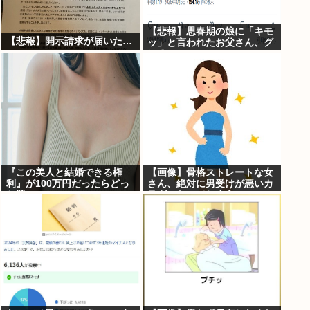
【悲報】思春期の娘に「キモ
【悲報】開示請求が届いた…
ッ」と言われたお父さん、グ
レる
『この美人と結婚できる権
【画像】骨格ストレートな女
利』が100万円だったらどっ
さん、絶対に男受けが悪いカ
ち選ぶwww
ラダになってしまうｗｗｗ