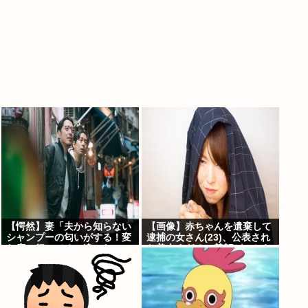
【愕然】妻「夫から知らない
【画像】赤ちゃんを遺棄して
シャンプーの匂いがする！変
逮捕の女さん(23)、公表され
な店に行ってるに違いな
た美人すぎるご尊顔がこちら
い！！！」探偵「調べたとこ
⇒www
ろ･･･」⇒結果ｗｗ