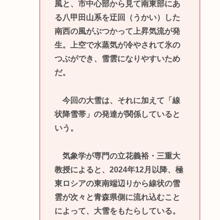
風と、市中心部から見て南東部にあ
る八甲田山系を迂回（うかい）した
南西の風がぶつかって上昇気流が発
生。上空で水蒸気が冷やされて氷の
つぶができ、雪雲になりやすいため
だ。
今回の大雪は、それに加えて「線
状降雪帯」の発達が関係していると
いう。
気象学が専門の立花義裕・三重大
教授によると、2024年12月以降、極
東ロシアの東南端辺りから線状の雪
雲が次々と青森県側に流れ込むこと
によって、大雪をもたらしている。