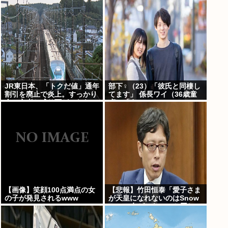
る背景
JR東日本、「トクだ値」通年
部下♀（23）「彼氏と同棲し
割引を廃止で炎上。すっかり
てます」 係長ワイ（36歳童
金の亡者と成り下がったな
貞）「えっ…？」
【画像】笑顔100点満点の女
【悲報】竹田恒泰「愛子さま
の子が発見されるwww
が天皇になれないのはSnow
Manに女がいないのと同じ」
X民「養子案はSnow Manに
竹田恒泰が入るようなもの」