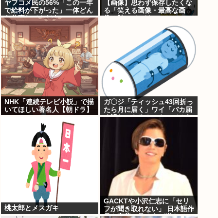
ヤフコメ民の56%「この一年
【画像】思わず保存したくな
で給料が下がった」一体どん
る「笑える画像・最高な画
な仕事してんだよこいつ
像」貼っていけwww
ら！？
NHK「連続テレビ小説」で描
ガ〇ジ「ティッシュ43回折っ
いてほしい著名人【朝ドラ】
たら月に届く」ワイ「バカ届
く訳ねーやろ！ｗやってみた
ろ！ｗ」
GACKTや小沢仁志に「セリ
桃太郎とメスガキ
フが聞き取れない」 日本語作
品を字幕で見る人が増えてい