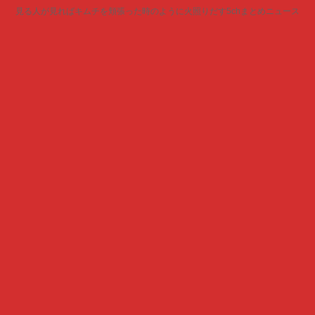
見る人が見ればキムチを頬張った時のように火照りだす5chまとめニュース