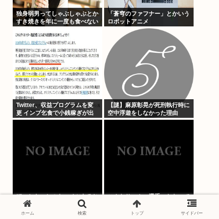
独身弱男ってしゃぶしゃぶとか
「蒼穹のファフナー」とかいう
すき焼きを年に一度も食べない
ロボットアニメ
らしいぞ
Twitter、収益プログラムを変
【謎】麻原彰晃が死刑執行時に
更 インプ乞食で小銭稼ぎが出
空中浮遊をしなかった理由
来なくなる…
ほっともっとのキャベツあるじ
こんなサッカー選手いたなって
ゃん？
名前をあげていくスレ
ホーム
検索
トップ
サイドバー