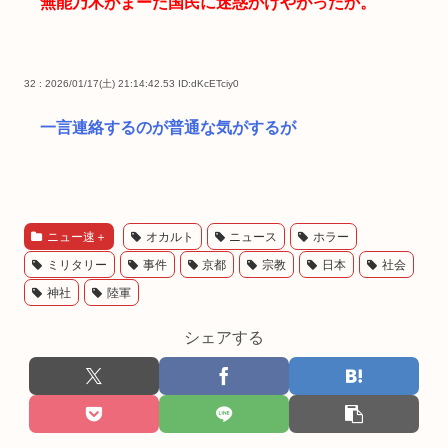
無能乃木がまーた国民に迷惑かけやがったか。
32 : 2026/01/17(土) 21:14:42.53
ID:dKcETciy0
一言連絡するのが普通な気がするが
ニュー速＋
オカルト
ニュース
ホラー
ミリタリー
事件
京都
宗教
日本
社会
神社
陸軍
シェアする