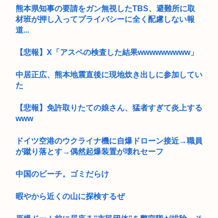
熊本県知事の要請をガン無視したTBS、避難所に取
材班が押し入ってプライバシーに全く配慮しない報
道...
【悲報】X「アスペの検査した結果wwwwwwwww」
中居正広、熊本地震直後に現地炊き出しに参加してい
た
【悲報】免許取りたての娘さん、猛者すぎて炎上する
www
ドイツ空港のウクライナ機に自爆ドローン接近→職員
が蹴り落とす→偶然起爆装置が壊れセーフ
中国のビーチ。ゴミだらけ
暇やから近くの山に探検するぜ