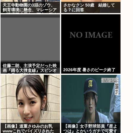
天王寺動物園の3頭のゾウ、
さかなクン 50歳 結婚して
飼育環境に懸念、マレーシア
る？に回答
が返還要求署名17万人。酷す
ぎる日本の動物園
佐藤二朗、主演予定だった映
2026年度 暑さのピーク終了
画『踊る大捜査線』スピンオ
フ作品の撮影中止
【画像】道重さゆみのお乳
【画像】女子野球部員『星よ
wwwこれでパイズリされた
つは』とかいうガチで可愛す