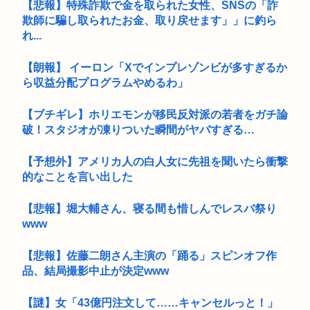
【悲報】特殊詐欺で金を取られた女性、SNSの「詐
欺師に騙し取られたお金、取り戻せます」」に釣ら
れ...
【朗報】 イーロン「Xでインプレゾンビが多すぎるか
ら収益分配プログラムやめるわ」
【ブチギレ】ホリエモンが移民反対派の若者をガチ論
破！スタジオが凍りついた瞬間がヤバすぎる…
【予想外】アメリカ人の白人女に先祖を聞いたら衝撃
的なことを言い出した
【悲報】堀大輔さん、寝る間も惜しんでレスバ祭り
www
【悲報】佐藤二朗さん主演の「踊る」スピンオフ作
品、結局撮影中止が決定www
【謎】女「43億円注文して……キャンセルっと！」