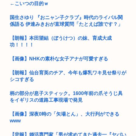
←こいつの目的ｗ
国生さゆり 『おニャン子クラブ』時代のライバル関
係語る 伊達みきおが直球質問「たとえば誰です？」
【朗報】本田望結（ぼうけつ）の妹、育成大成
功！！！！
【画像】NHKの素朴な女子アナが可愛すぎる
【朗報】仙台育英のチア、今年も爆乳ワキ見せ祭りが
シコすぎる
柄の部分が息子スティック。1600年前の爪そうじ具
をイギリスの道路工事現場で発見
【画像】深夜0時の「矢場とん」、大行列ができる
www
【悲報】婚活専門家「男が求めてきた過去一『ヤバい