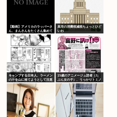
【動画】アメリカのラッパーさ
高市の消費税減税ちょっとひど
ん、まんさんをたくさん集めて
いわ
エチエチダンスを全裸で踊る
MVを撮ってしまう❤
キャンプする日本人、ラーメン
15歳のアニメージュ読者（た
の汁を山に捨てようとして注意
ぶん女の子）、うっかりトミノ
されて不貞腐れる
に質問してしまい無事に『反
米』思想を叩き込まれる… こ
の人ガンダム創ってて