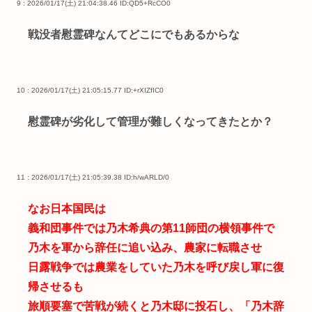
9 : 2026/01/17(土) 21:04:38.46
ID:QD5+RcCO0
戦没者慰霊碑なんてどこにでもあるからな
10 : 2026/01/17(土) 21:05:15.77
ID:+rXIZfIC0
慰霊碑が劣化して管理が難しくなってきたとか？
11 : 2026/01/17(土) 21:05:39.38
ID:h/wARLD/0
なお日本国民は
義和団事件では乃木希典の第11師団の横領事件で
乃木を軍から辞任に追い込み、農家に転職させ
日露戦争では農業をしていた乃木を呼び戻し軍に復
帰させるも
旅順要塞で苦戦が続くと乃木邸に投石し、「乃木辞