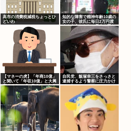
高市の消費税減税ちょっとひ
知的な障害で精神年齢10歳の
どいわ
女の子、彼氏に毎日2万円渡
すよう命じられ、暴力を恐れ
連日売春。客の82歳を殺害し
逮捕
【マネーの虎】「年商10億」
自民党、飯塚幸三をさっさと
と聞いて「年収10億」と大興
逮捕するよう警察に圧力かけ
奮するキッズに教えたい大人
ていたwww
のリアル