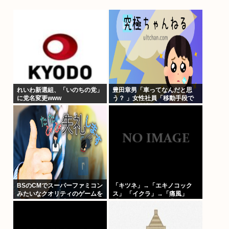
れいわ新選組、「いのちの党」
豊田章男「車ってなんだと思
に党名変更www
う？ 」女性社員「移動手段で
す！」男性社員「…w」
BSのCMでスーパーファミコン
「キツネ」→「エキノコック
みたいなクオリティのゲームを
ス」 「イクラ」→「痛風」
8000円ぐらいで売ってるでし
「インドカレー」→「ネパー
ょ
ル」みたいな合言葉でしか話せ
ない人いるでしょ？