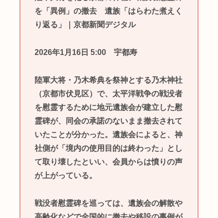
を「異例」の撤去 遺族「はらわた煮えく
り返る」｜京都新聞デジタル
2026年1月16日 5:00 宇都寿
陸軍大将・乃木希典を祭神とする乃木神社
（京都市伏見区）で、太平洋戦争の戦没者
を慰霊するために地元遺族会が建立した慰
霊碑が、同会の承諾のないまま撤去されて
いたことが分かった。遺族会によると、神
社側が「境内の使用目的は終わった」とし
て取り壊したといい、会員からは憤りの声
が上がっている。
戦没者慰霊碑を巡っては、遺族会の解散や
高齢化などで全国的に撤去や移設の事例が