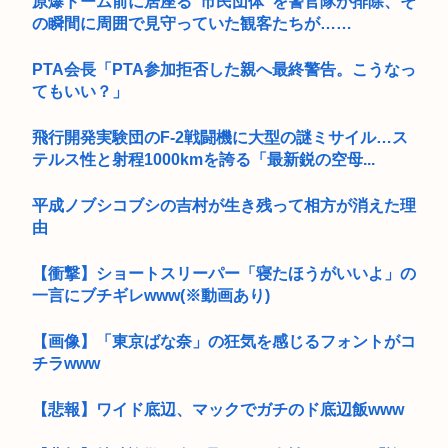
原爆ドーム前に居座る”市民団体”を警官隊が排除、そ
の瞬間に周囲で見守っていた観客たちが……
PTA会長「PTA参加拒否した親へ最終警告。こうなっ
てもいい？」
飛行開発実験団のF-2戦闘機に大型の謎ミサイル…ス
テルス性と射程1000kmを誇る「最新鋭の空母...
平成ノブシコブシの吉村が生き残って相方が消えた理
由
【衝撃】ショートスリーパー「寝たほうがいいよ」の
一言にブチギレwww(※動画あり)
【画像】「東京ばな奈」の狂気を感じるフォントがコ
チラwww
【悲報】ワイド底辺、マックでガチのド底辺飯www