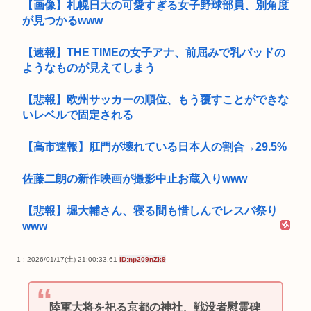
【画像】札幌日大の可愛すぎる女子野球部員、別角度
が見つかるwww
【速報】THE TIMEの女子アナ、前屈みで乳パッドの
ようなものが見えてしまう
【悲報】欧州サッカーの順位、もう覆すことができな
いレベルで固定される
【高市速報】肛門が壊れている日本人の割合→29.5%
佐藤二朗の新作映画が撮影中止お蔵入りwww
【悲報】堀大輔さん、寝る間も惜しんでレスバ祭り
www
1 : 2026/01/17(土) 21:00:33.61
ID:np209nZk9
陸軍大将を祀る京都の神社、戦没者慰霊碑