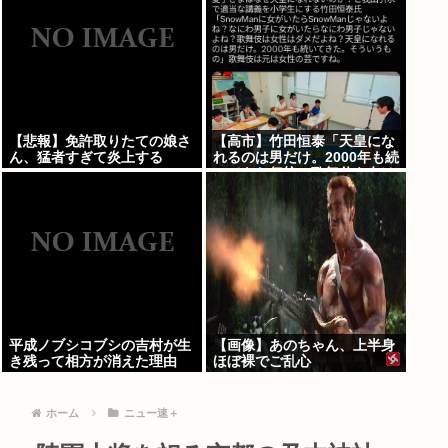
【悲報】免許取りたての娘さ
【高市】竹田恒泰「天皇にな
ん、猛者すぎて炎上する
れるのは男だけ。2000年も続
www
いてきた伝統。歌舞伎も女は
駄目だよね？」
平成ノブシコブシの吉村が生
【画像】あのちゃん、上半身
き残って相方が消えた理由
ほぼ裸でご乱心
ホーム
ニュー速＋