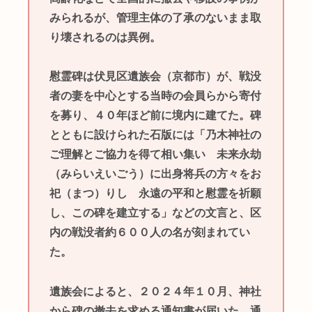
みられるが、管理主体の了承のないまま取
り壊されるのは異例。
慰霊碑は伏見区遺族会（京都市）が、戦没
者の妻を中心とする当時の会員らから寄付
を募り、４０年ほど前に境内に建てた。碑
とともに設けられた石版には「乃木神社の
ご理解とご協力を得て相い集い 未来永劫
（みらいえいごう）に出身将兵の方々をお
祀（まつ）りし 永遠の平和と慰霊を祈願
し、この碑を建立する」などの文言と、区
内の戦没者約６００人の名が刻まれてい
た。
遺族会によると、２０２４年１０月、神社
から碑の撤去を求める通知書が届いた。通