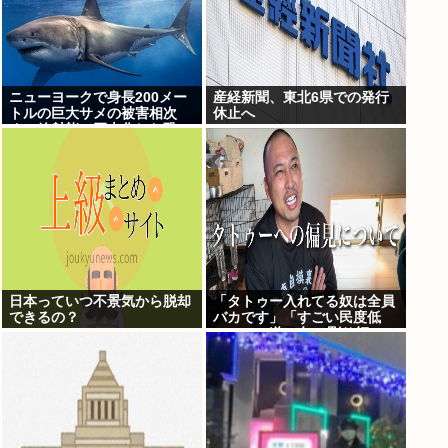
ニューヨークで身長200メー
産経新聞、東北6県での発行
トルの巨大サメの被害相次
休止へ
ぐ、放射能で巨大化した恐
れ、Yahooニュースより
日本っていつ不景気から脱却
「タトゥー入れてる奴は全員
できるの？
バカです」「すごい民度低
い」この道23年の彫り師
YouTuberの動画が話題