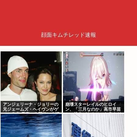
顔面キムチレッド速報
アンジェリーナ・ジョリーの
崩壊スターレイルのヒロイ
兄ジェームズ・ヘイヴンがゲ
ン、「三月なのか」高市早苗
イと公表 元妻の生配信に出演
との接点があまりにも多すぎ
しカミングアウト ヤフコメ
る。もしかして早苗がモデ
「顔見ればわかる」
ル？