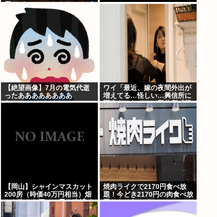
周りがコソコソしだしてやば
いwww」5万いいね
【絶望画像】7月の電気代逝
ワイ「最近、嫁の夜間外出が
ったああああああああ
増えてる…怪しい…興信所に
あ！！！！！
調査させたろ！」興信所「報
告します」⇒結果www
【岡山】シャインマスカット
焼肉ライクで2170円食べ放
200房（時価40万円相当）畑
題！今どき2170円の肉食べ放
から盗んだ疑いで男を逮捕 ネ
題なんてないぞ！
ットで販売