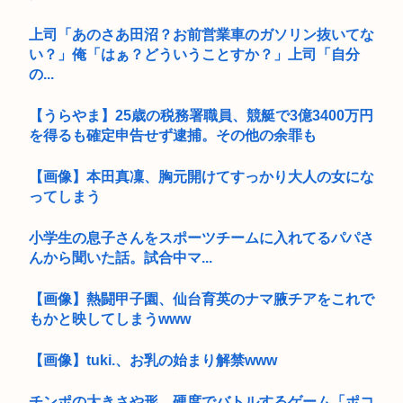
上司「あのさあ田沼？お前営業車のガソリン抜いてな
い？」俺「はぁ？どういうことすか？」上司「自分
の...
【うらやま】25歳の税務署職員、競艇で3億3400万円
を得るも確定申告せず逮捕。その他の余罪も
【画像】本田真凜、胸元開けてすっかり大人の女にな
ってしまう
小学生の息子さんをスポーツチームに入れてるパパさ
んから聞いた話。試合中マ...
【画像】熱闘甲子園、仙台育英のナマ腋チアをこれで
もかと映してしまうwww
【画像】tuki.、お乳の始まり解禁www
チンポの大きさや形、硬度でバトルするゲーム「ポコ