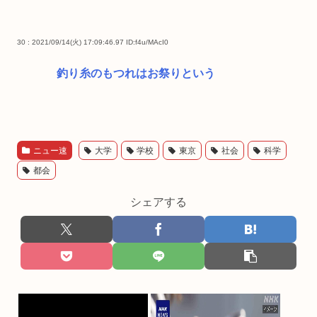
30 : 2021/09/14(火) 17:09:46.97
ID:f4u/MAcI0
釣り糸のもつれはお祭りという
ニュー速
大学
学校
東京
社会
科学
都会
シェアする