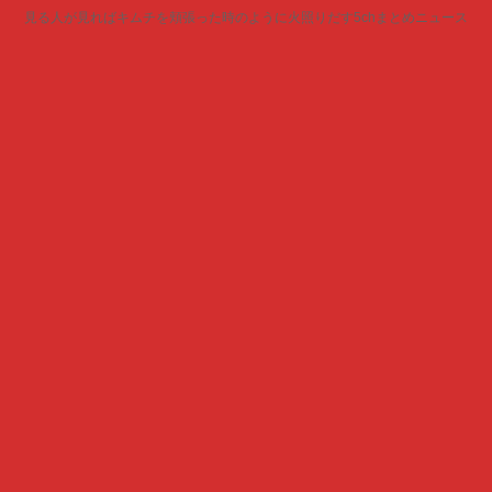
見る人が見ればキムチを頬張った時のように火照りだす5chまとめニュース