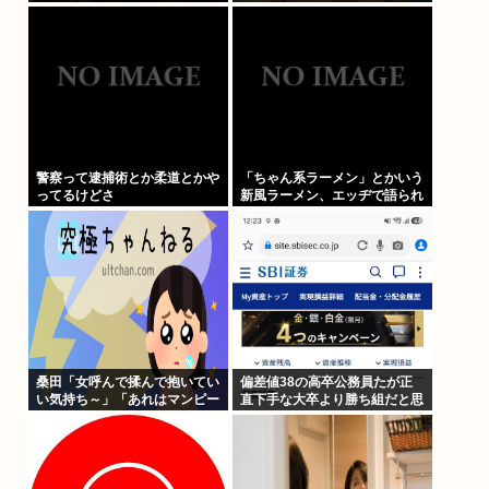
岡じゃないの？
がコソコソしだしてやばい
www」5万いいね
警察って逮捕術とか柔道とかや
「ちゃん系ラーメン」とかいう
ってるけどさ
新風ラーメン、エッヂで語られ
ないwww
桑田「女呼んで揉んで抱いてい
偏差値38の高卒公務員たが正
い気持ち～」「あれはマンピー
直下手な大卒より勝ち組だと思
のGスポット」これ女のファン
ってる
はどういう気持ちで聴いてる
の?