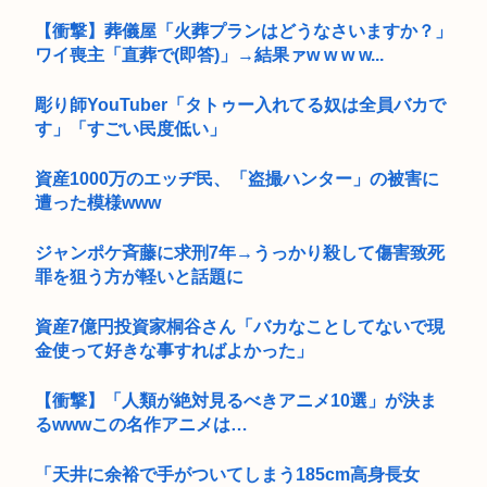
【衝撃】葬儀屋「火葬プランはどうなさいますか？」
ワイ喪主「直葬で(即答)」→結果ァw w w w...
彫り師YouTuber「タトゥー入れてる奴は全員バカで
す」「すごい民度低い」
資産1000万のエッヂ民、「盗撮ハンター」の被害に
遭った模様www
ジャンポケ斉藤に求刑7年→うっかり殺して傷害致死
罪を狙う方が軽いと話題に
資産7億円投資家桐谷さん「バカなことしてないで現
金使って好きな事すればよかった」
【衝撃】「人類が絶対見るべきアニメ10選」が決ま
るwwwこの名作アニメは…
「天井に余裕で手がついてしまう185cm高身長女