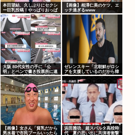
本田望結、久しぶりにセクシ
【画像】相澤仁美のケツ、エ
ー巨乳投稿！やっぱりおっぱ
ッチ過ぎるwww
いでかかった！
大阪 80代女性の手に「公
ゼレンスキー「北朝鮮がロシ
明」とペンで書き投票所に連
アを支援しているのだから韓
れて行き投票干渉 60女を送
国もウクライナを支援しろ」
検【いさ酒場】
【画像】女さん「貧乳だから
浜田雅功、超スパルタ高校時
男水着で市民プールいったら
代 夏の思い出に共演者衝撃