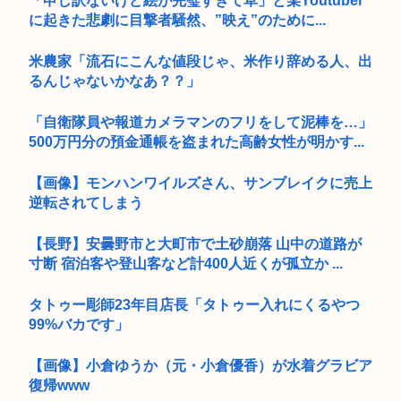
「申し訳ないけど絵が完璧すぎて草」と某Youtuber
に起きた悲劇に目撃者騒然、”映え”のために...
米農家「流石にこんな値段じゃ、米作り辞める人、出
るんじゃないかなあ？？」
「自衛隊員や報道カメラマンのフリをして泥棒を…」
500万円分の預金通帳を盗まれた高齢女性が明かす...
【画像】モンハンワイルズさん、サンブレイクに売上
逆転されてしまう
【長野】安曇野市と大町市で土砂崩落 山中の道路が
寸断 宿泊客や登山客など計400人近くが孤立か ...
タトゥー彫師23年目店長「タトゥー入れにくるやつ
99%バカです」
【画像】小倉ゆうか（元・小倉優香）が水着グラビア
復帰www