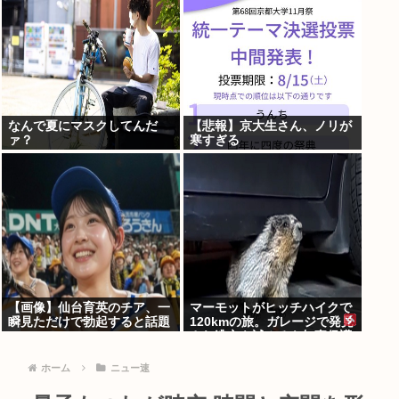
なんで夏にマスクしてんだ
【悲報】京大生さん、ノリが
ァ？
寒すぎる
【画像】仙台育英のチア、一
マーモットがヒッチハイクで
瞬見ただけで勃起すると話題
120kmの旅。ガレージで発見
に
され逃亡を試みるも無事保護
ホーム
ニュー速