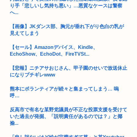
り手「悲しいし気持ち悪い」…悪質なケースは警察
へ...
【画像】JKダンス部、胸元が垂れ下がり色白の乳が
見えてしまう
【セール】Amazonデバイス、Kindle、
EchoShow、EchoDot、FireTVSt...
【悲報】ニチアサおじさん、甲子園のせいで放送休止
になりブチギレwww
熊本にボランティアが続々と集まってしまう… 嗚
呼…
反高市で有名な某野党議員が不正な投票支援を受けて
いた過去が発掘、「説明責任があるのでは？」と揶
揄...