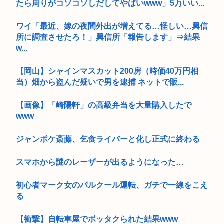
たら周りがコソコソしだしてやばいwww」5万いい...
ワイ「最近、嫁の夜間外出が増えてる…怪しい…興信
所に調査させたろ！」興信所「報告します」⇒結果
w...
【岡山】シャインマスカット200房（時価40万円相
当）畑から盗んだ疑いで男を逮捕 ネットで販...
【画像】「崎陽軒」の高級弁当を大量購入したで
www
ジャンポケ斎藤、乞食ライバーと化し正式に終わる
スマホから謎のレーザーが出るようになった…
初心者マーク女のパルクール運転、ガチで一線をこえ
る
【衝撃】自転車屋でボッタクられた結果www