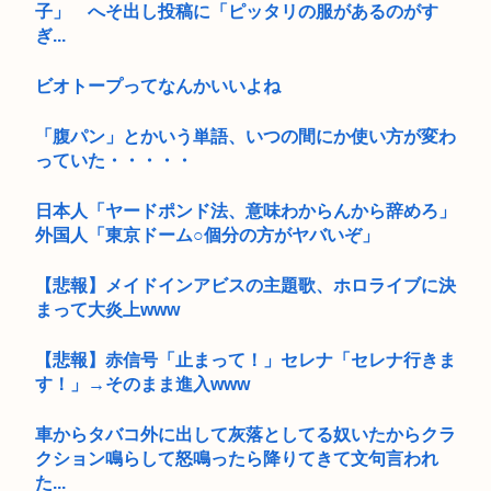
子」 へそ出し投稿に「ピッタリの服があるのがす
ぎ...
ビオトープってなんかいいよね
「腹パン」とかいう単語、いつの間にか使い方が変わ
っていた・・・・・
日本人「ヤードポンド法、意味わからんから辞めろ」
外国人「東京ドーム○個分の方がヤバいぞ」
【悲報】メイドインアビスの主題歌、ホロライブに決
まって大炎上www
【悲報】赤信号「止まって！」セレナ「セレナ行きま
す！」→そのまま進入www
車からタバコ外に出して灰落としてる奴いたからクラ
クション鳴らして怒鳴ったら降りてきて文句言われ
た...