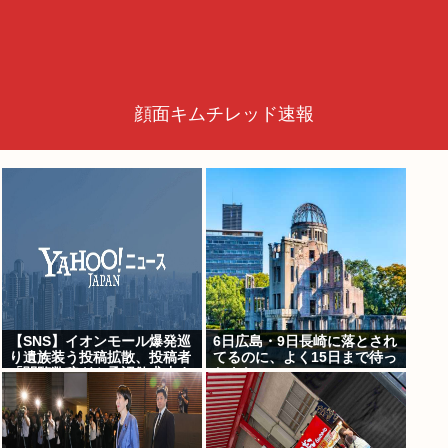
顔面キムチレッド速報
【SNS】イオンモール爆発巡
6日広島・9日長崎に落とされ
り遺族装う投稿拡散、投稿者
てるのに、よく15日まで待っ
「閲覧数稼ぎや承認欲求止ま
たよな
らなくなった」