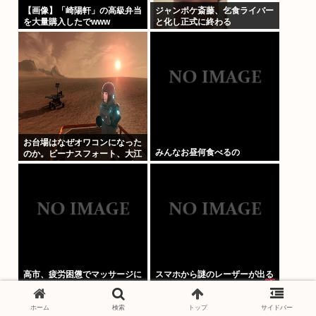
【画像】「崎陽軒」の高級弁当
ジャンポケ斎藤、乞食ライバー
を大量購入したでwww
と化し正式に終わる
お台場はなぜオワコンになった
みんなお昼何食べるの
のか。ビーナスフォート、大江
戸温泉物語、Zepp Tokyo、大
観覧車
高市、疲労困憊でマッサージに
スマホから謎のレーザーが出る
行っただけでネット叩かれるま
ようになった…
でに。寝てないアピールと、馬
鹿みたいな被災地PVのせいか
ホーム
検索
トップ
サイドバー