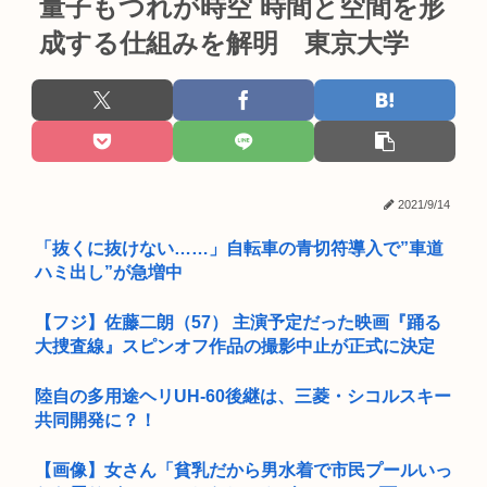
量子もつれが時空 時間と空間を形
成する仕組みを解明 東京大学
2021/9/14
「抜くに抜けない……」自転車の青切符導入で”車道
ハミ出し”が急増中
【フジ】佐藤二朗（57） 主演予定だった映画『踊る
大捜査線』スピンオフ作品の撮影中止が正式に決定
陸自の多用途ヘリUH-60後継は、三菱・シコルスキー
共同開発に？！
【画像】女さん「貧乳だから男水着で市民プールいっ