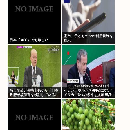
高市、子どものSNS利用規制を
日本『30℃』でも涼しい
指示
高市早苗、長崎市長から「日本
イラン、ホルムズ海峡開放でア
政府が核保有を検討しているこ
メリカに6つの条件を提示 戦争
と」を公然と批判され思いっき
継続へ
り睨みつける