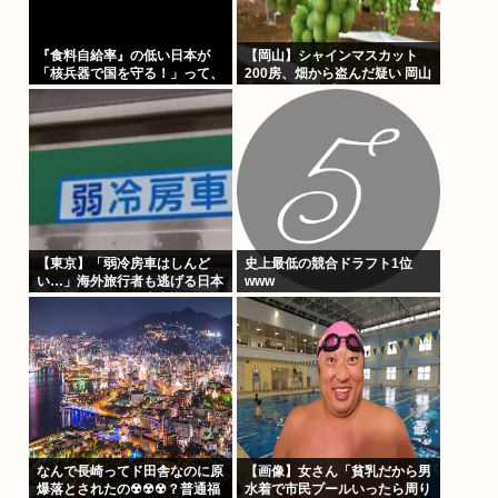
『食料自給率』の低い日本が
【岡山】シャインマスカット
「核兵器で国を守る！」って、
200房、畑から盗んだ疑い 岡山
頭おかしくね？食べ物止められ
県警が男を逮捕
たら終わりじゃん
【東京】「弱冷房車はしんど
史上最低の競合ドラフト1位
い…」海外旅行者も逃げる日本
www
の猛暑、だけど冷房意識は20
年前のまま
なんで長崎ってド田舎なのに原
【画像】女さん「貧乳だから男
爆落とされたの☢☢☢？普通福
水着で市民プールいったら周り