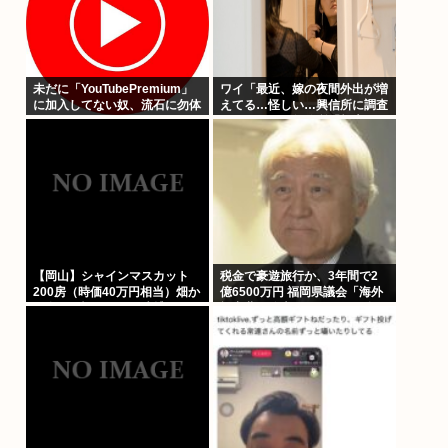
未だに「YouTubePremium」
ワイ「最近、嫁の夜間外出が増
に加入してない奴、流石に勿体
えてる…怪しい…興信所に調査
なさすぎるwww
させたろ！」興信所「報告しま
す」⇒結果www
【岡山】シャインマスカット
税金で豪遊旅行か、3年間で2
200房（時価40万円相当）畑か
億6500万円 福岡県議会「海外
ら盗んだ疑いで男を逮捕 ネッ
視察費」公表、ありがとう自民
トで販売
党