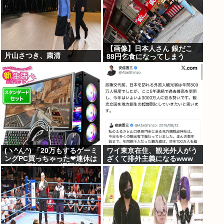
【画像】日本人さん 銀だこ
片山さつき、粛清
88円乞食になってしまう
(ヽ^ん^) 「20万もするゲーミ
ワイ東京在住、観光外人がう
ングPC買っちゃった❤連休は
ざくて排外主義になるwww
ゲーム三昧だ」一週間後「お
届け物でーす」（ヽ´ん`）
「そう…」