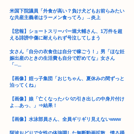
米国下院議員「外食が高い？負け犬どもお前らみたい
な共産主義者はラーメン食ってろ」→炎上
【悲報】ショートスリーパー堀大輔さん、1万件を超
える誹謗中傷に耐えられず号泣してしまう
女さん「自分の衣食住は自分で稼ごう！」男「ほな妊
娠出産のときの生活費も自分で貯めてな」女さん
「─...
【画像】姪っ子集団「おじちゃん、夏休みの間ずっと
泊ってくね」
【画像】娘「亡くなったパパの引き出しの中身片付け
よ…あっ、」⇒結果！
【画像】水泳部員さん、全員ギリギリ見えないwww
阿波おどりで女性の体強調した無断動画拡散、憤る踊