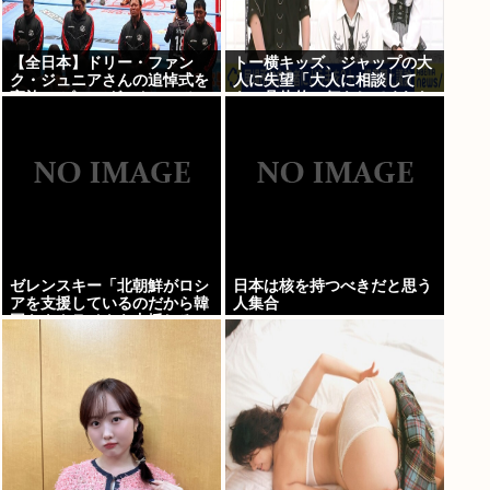
【全日本】ドリー・ファン
トー横キッズ、ジャップの大
ク・ジュニアさんの追悼式を
人に失望「大人に相談して
実施 スピニング・トー・ホー
も、具体的に何もしてくれな
ルドも流れる
い。結果的に傷つく。福祉は
自由が奪われる」
ゼレンスキー「北朝鮮がロシ
日本は核を持つべきだと思う
アを支援しているのだから韓
人集合
国もウクライナを支援しろ」