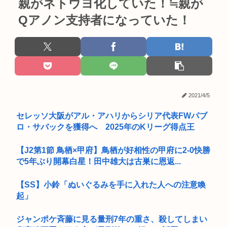
親がネトウヨ化していた！≒親が
Qアノン支持者になっていた！
2021/4/5
セレッソ大阪がアル・アハリからシリア代表FWパブ
ロ・サバックを獲得へ 2025年のKリーグ得点王
【J2第1節 鳥栖×甲府】鳥栖が好相性の甲府に2-0快勝
で5年ぶり開幕白星！田中雄大は古巣に恩返...
【SS】小鈴「ぬいぐるみを手に入れた人への注意喚
起」
ジャンポケ斉藤に見る量刑7年の重さ、殺してしまい