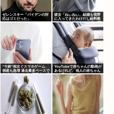
ゼレンスキー「バイデンの対
彼女「ねぃねぃ、結婚も視野
応はゴミだった」
に入ってきたわけだし給料教
えてほしいナリ」ワイ「16万
だよ」⇒結果！
“サ終”相次ぐスマホゲーム、
YouTubeで赤ちゃんの動画が
倒産も急増 過去最多ペースで
あるけれど、他人の赤ちゃん
推移 「当たれば一攫千金」過
って見たいのか？
去の時代に