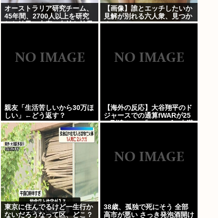
オーストラリア研究チーム、
【画像】誰とエッチしたいか
45年間、2700人以上を研究
見解が別れる六人衆、見つか
した結果。大麻に有益な効果
るwww
はほとんどなく、むしろ有蓋
だった事を証明
親友「生活苦しいから30万ほ
【海外の反応】大谷翔平のド
しい」←どう返す？
ジャースでの通算fWARが25
に到達！ → 「3シーズン未満
でレジェンドクラスの通算
WARを稼いでるな」「契約終
了時にはどれくらいの数字に
なるのか楽しみ」
東京に住んでるけど一生行か
38歳、孤独で死にそう 全部
ないだろうなって区、どこ？
高市が悪い さっき発泡酒開け