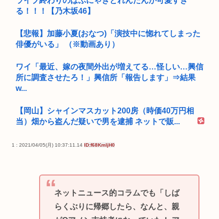
ライブ終わりのばぶにゃぎとれんたんが可愛すぎ
る！！！【乃木坂46】
【悲報】加藤小夏(おなつ)「演技中に惚れてしまった
俳優がいる」 （※動画あり）
ワイ「最近、嫁の夜間外出が増えてる…怪しい…興信
所に調査させたろ！」興信所「報告します」⇒結果
w...
【岡山】シャインマスカット200房（時価40万円相
当）畑から盗んだ疑いで男を逮捕 ネットで販...
1 : 2021/04/05(月) 10:37:11.14
ID:f68KmljH0
ネットニュース的コラムでも「しば
らくぶりに帰郷したら、なんと、親