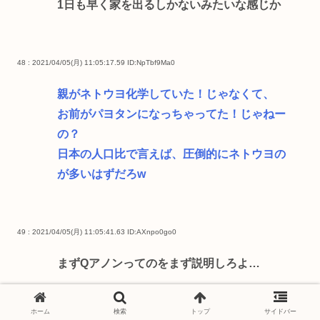
1日も早く家を出るしかないみたいな感じか
48 : 2021/04/05(月) 11:05:17.59
ID:NpTbf9Ma0
親がネトウヨ化学していた！じゃなくて、
お前がパヨタンになっちゃってた！じゃねー
の？
日本の人口比で言えば、圧倒的にネトウヨの
が多いはずだろw
49 : 2021/04/05(月) 11:05:41.63
ID:AXnpo0go0
まずQアノンってのをまず説明しろよ…
ホーム
検索
トップ
サイドバー