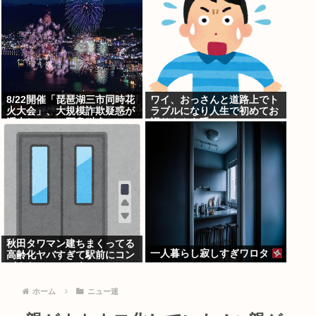
8/22開催「琵琶湖三市同時花
ワイ、おっさんと道路上でト
火大会」、大規模詐欺疑惑が
ラブルになり人生で初めてお
浮上してSNS阿鼻叫喚
巡りさんを呼ぶ
秋田タワマン建ちまくってる
一人暮らし寂しすぎワロタ
高齢化ヤバすぎて駅前にコン
パクトシティつくって...
ホーム
ニュー速