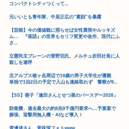
コンパクトシティつくって...
元いいとも青年隊、中居正広の”素顔”を暴露
【芸能】今の価値観に照らせば女性蔑視やルッキズ
ム… 『落語』の世界もセリフ変更や改作、現代にふ
さ...
立憲民主ブレーンの菅野完氏、メルチュ折田社長に人
殺しを連呼
北アルプス槍ヶ岳周辺で19歳の男子大学生が遭難
単独で1泊2日の予定で入山も連絡取れず 警察が9...
【SS】善子「逢田さんとせつ菜のバースデー2026」
防衛費、過去最大の約8兆9千億円要求へ…予算案で
膨張、迎撃用無人機・AIなど導入！
渡邊渚さん、意味深フォトwww