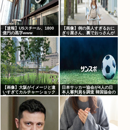
【速報】USスチール、1800
【画像】例の美人すぎるおに
億円の黒字www
ぎり屋さん、裏でおっさんが
握っていたwww
【画像】大阪がイメージと違
日本サッカー協会が4人の日
いすぎてカルチャーショック
本人審判員を調査 韓国協会の
受けてる
性接待疑惑で