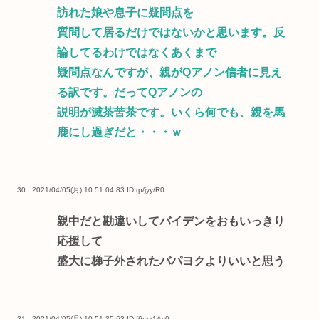
訪れた娘や息子に疑問点を
質問して居るだけではないかと思います。反
論してるわけではなくあくまで
疑問点なんですが、親がQアノン信者に見え
る訳です。だってQアノンの
説明が滅茶苦茶です。いくら何でも、親を馬
鹿にし過ぎだと・・・ｗ
30 : 2021/04/05(月) 10:51:04.83
ID:rp/jyy/R0
親中だと勘違いしてバイデンをおもいっきり
応援して
盛大に梯子外されたバパヨクよりいいと思う
31 : 2021/04/05(月) 10:51:35.63
ID:f6rax1Av0