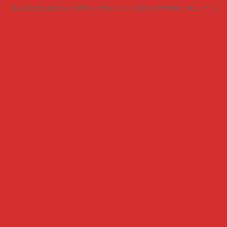
見る人が見ればキムチを頬張った時のように火照りだす5chまとめニュース