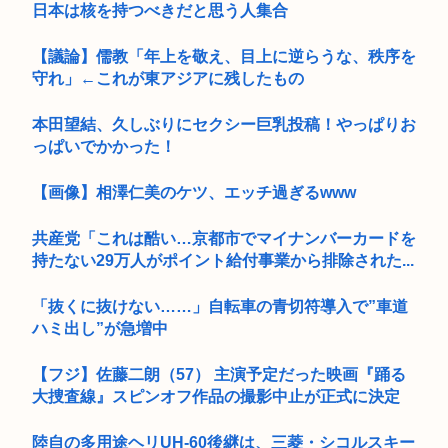
日本は核を持つべきだと思う人集合
【議論】儒教「年上を敬え、目上に逆らうな、秩序を
守れ」←これが東アジアに残したもの
本田望結、久しぶりにセクシー巨乳投稿！やっぱりお
っぱいでかかった！
【画像】相澤仁美のケツ、エッチ過ぎるwww
共産党「これは酷い…京都市でマイナンバーカードを
持たない29万人がポイント給付事業から排除された...
「抜くに抜けない……」自転車の青切符導入で”車道
ハミ出し”が急増中
【フジ】佐藤二朗（57） 主演予定だった映画『踊る
大捜査線』スピンオフ作品の撮影中止が正式に決定
陸自の多用途ヘリUH-60後継は、三菱・シコルスキー