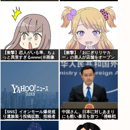
た
【衝撃】恋人がいる率、ちょ
【衝撃】「おにぎりリヤカ
っと異常すぎるwww(※画像
ー」の美人が店舗をオープン
あり)
した結果www(※画像あり)
【SNS】イオンモール爆発巡
中国さん、日本に対しあまり
り遺族装う投稿拡散、投稿者
にも酷い暴言を放つ 「侵略戦
「閲覧数稼ぎや承認欲求止ま
争仕掛けたくせに原爆で被害
らなくなった」
者ビジネスするな」