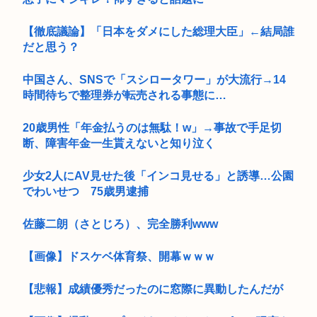
【徹底議論】「日本をダメにした総理大臣」←結局誰
だと思う？
中国さん、SNSで「スシロータワー」が大流行→14
時間待ちで整理券が転売される事態に…
20歳男性「年金払うのは無駄！w」→事故で手足切
断、障害年金一生貰えないと知り泣く
少女2人にAV見せた後「インコ見せる」と誘導…公園
でわいせつ 75歳男逮捕
佐藤二朗（さとじろ）、完全勝利www
【画像】ドスケベ体育祭、開幕ｗｗｗ
【悲報】成績優秀だったのに窓際に異動したんだが