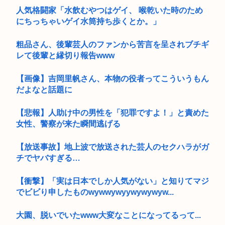
人気格闘家「水飲むやつはゲイ、 喉乾いた時のため
にちっちゃいゲイ水筒持ち歩くとか。」
粗品さん、後輩芸人のファンから苦言を呈されブチギ
レて後輩と縁切り報告www
【画像】吉岡里帆さん、本物の役者ってこういうもん
だよなと話題に
【悲報】人助け中の男性を「犯罪ですよ！」と責めた
女性、警察が来た瞬間逃げる
【放送事故】地上波で放送された芸人のセクハラがガ
チでヤバすぎる…
【衝撃】「実は日本でしか人気がない」と知りてマジ
でビビり申したものwywwywyywywywyw...
大園、脱いでいたwww大変なことになってるって...