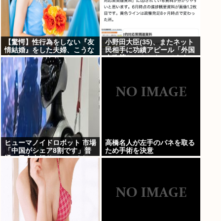
【驚愕】性行為をしない『友
小野田大臣(35)、またネット
情結婚』をした夫婦、こうな
民相手に功績アピール「外国
る⇒･･･！！！
人政策ちゃんとやってます」
www
ヒューマノイドロボット 市場
高橋名人が左手のバネを取る
「中国がシェア8割です」普
ため手術を決意
通の日本人怒りのフェイクニ
ュース認定へ…