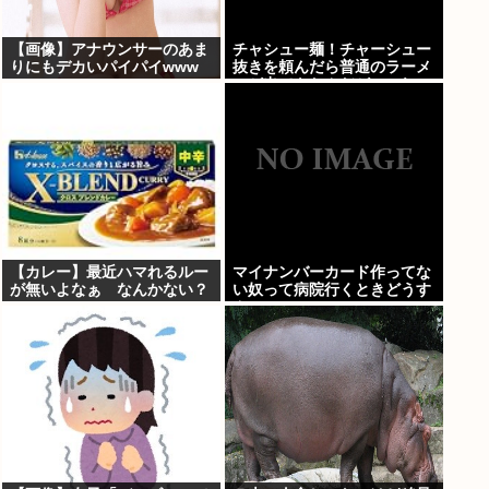
【画像】アナウンサーのあま
チャシュー麺！チャーシュー
りにもデカいパイパイwww
抜きを頼んだら普通のラーメ
ンが出てきたんだが、これっ
ておかしくねえ？
【カレー】最近ハマれるルー
マイナンバーカード作ってな
が無いよなぁ なんかない？
い奴って病院行くときどうす
んの