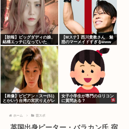
【朗報】ビッグダディの娘、
【Mステ】西川貴教さん 魅
結構エッチになっていた
惑のマーメイドすぎるwww
【画像】ビビアン・スー(51)
女子小学生が専門のロリコン
とかいう台湾の宮沢りえがレ
に質問ある？
ベチでえっちすぎるｗｗｗ
ホーム
芸スポ
英国出身ピーター・バラカン氏 宿