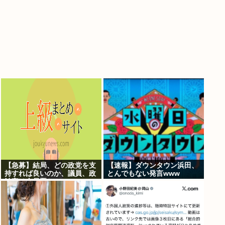
【急募】結局、どの政党を支
【速報】ダウンタウン浜田、
持すれば良いのか、議員、政
とんでもない発言www
治家は全員悪か