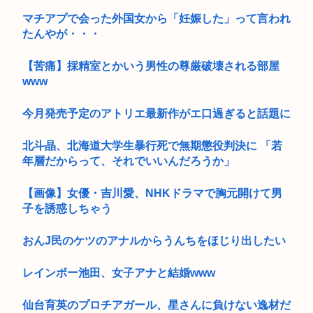
マチアプで会った外国女から「妊娠した」って言われ
たんやが・・・
【苦痛】採精室とかいう男性の尊厳破壊される部屋
www
今月発売予定のアトリエ最新作がエ口過ぎると話題に
北斗晶、北海道大学生暴行死で無期懲役判決に 「若
年層だからって、それでいいんだろうか」
【画像】女優・吉川愛、NHKドラマで胸元開けて男
子を誘惑しちゃう
おんJ民のケツのアナルからうんちをほじり出したい
レインボー池田、女子アナと結婚www
仙台育英のプロチアガール、星さんに負けない逸材だ