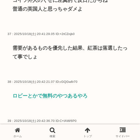
コイツ外人のくせに左翼的で反日だからね
普通の英国人と思っちゃダメよ
37 : 2025/10/18(土) 20:41:29.05
ID:+2tCZnjb0
需要があるものを優先した結果、紅茶は落選したっ
て事でしょ
38 : 2025/10/18(土) 20:42:21.07
ID:cGQGw8r70
ロビーとかで無料のやつあるやろ
39 : 2025/10/18(土) 20:42:36.70
ID:C+IAW/6P0
朝食会場にある
ホーム
検索
トップ
サイドバー