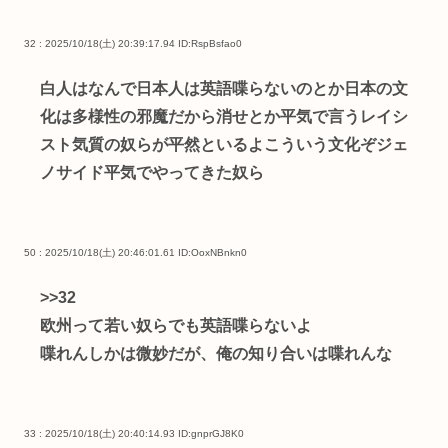
32 : 2025/10/18(土) 20:39:17.94
ID:RspBsfao0
白人はなんで日本人は英語喋らないのとか日本の文
化は多様性の邪魔だから消せとか平気で言うレイシ
スト気質の奴らが平然といるよこういう文化ぞジェ
ノサイド平気でやってきた奴ら
50 : 2025/10/18(土) 20:46:01.61
ID:OoxNBnkn0
>>32
欧州って若い奴らでも英語喋らないよ
喋れんしかは微妙だが、俺の知り合いは喋れんな
33 : 2025/10/18(土) 20:40:14.93
ID:gnprGJ8K0