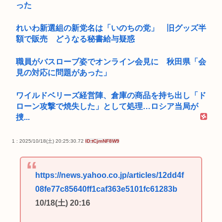
った
れいわ新選組の新党名は「いのちの党」 旧グッズ半
額で販売 どうなる秘書給与疑惑
職員がバスローブ姿でオンライン会見に 秋田県「会
見の対応に問題があった」
ワイルドベリーズ経営陣、倉庫の商品を持ち出し「ド
ローン攻撃で焼失した」として処理…ロシア当局が
捜...
1 : 2025/10/18(土) 20:25:30.72
ID:tCjmNF8W9
https://news.yahoo.co.jp/articles/12dd4f
08fe77c85640ff1caf363e5101fc61283b
10/18(土) 20:16