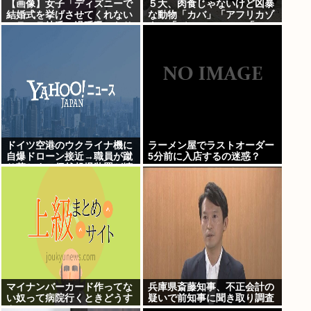
【画像】女子「ディズニーで
５大、肉食じゃないけど凶暴
結婚式を挙げさせてくれない
な動物「カバ」「アフリカゾ
モラハラ彼氏。過呼吸になり
ウ」「バッファロー」「コー
ました。涙が止まらない」
カサスオオカブト」
ドイツ空港のウクライナ機に
ラーメン屋でラストオーダー
自爆ドローン接近→職員が蹴
5分前に入店するの迷惑？
り落とす→偶然起爆装置が壊
れセーフ
マイナンバーカード作ってな
兵庫県斎藤知事、不正会計の
い奴って病院行くときどうす
疑いで前知事に聞き取り調査
んの
へ