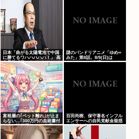
日本「曲がる太陽電池で中国
謎のバンドリアニメ「ゆめ∞
に勝てるワハハハハハ！」 高
みた」第8話。8/9(日)は
市早苗「勝てる！ ガハハハハ
MyGO・RAS出演の
ハハ！」
LuckyFes’26を無料配信。
AveMujica劇場情報もあるよ
100万アツドリ
富裕層の｢ペット離れ｣が止ま
百田尚樹、保守著名インフル
らない…｢300万円の血統書付
エンサーへの自民党献金疑惑
き犬は時代遅れ｣という真の
を投稿し炎上
お金持ちが"向かった先"