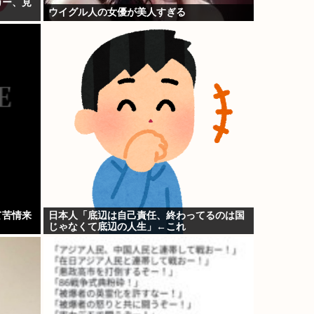
カー、見
ウイグル人の女優が美人すぎる
て苦情来
日本人「底辺は自己責任、終わってるのは国
じゃなくて底辺の人生」←これ