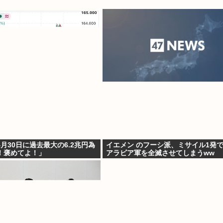
月30日に過去最大の6.2兆円為
イエメン のフーシ派、ミサイル1発
！褒めてよ！」
アラビア軍を全滅させてしまうww