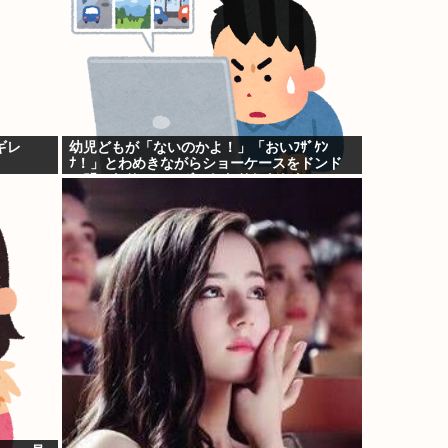
ギレ
幼児どもが「ないのかよ！」「おいﾌｻﾞｹﾝ
ﾅ！」とわめきながらショーケースをドンド
ン叩いたり、エルボーしたりしだした