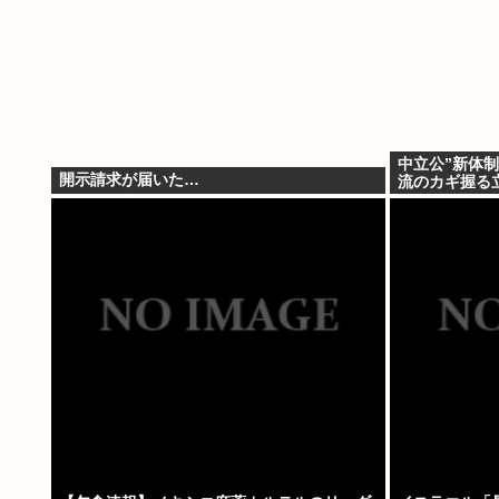
中立公”新体制
開示請求が届いた…
流のカギ握る