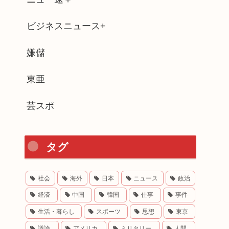
ビジネスニュース+
嫌儲
東亜
芸スポ
タグ
社会
海外
日本
ニュース
政治
経済
中国
韓国
仕事
事件
生活・暮らし
スポーツ
思想
東京
議論
アメリカ
ミリタリー
人間