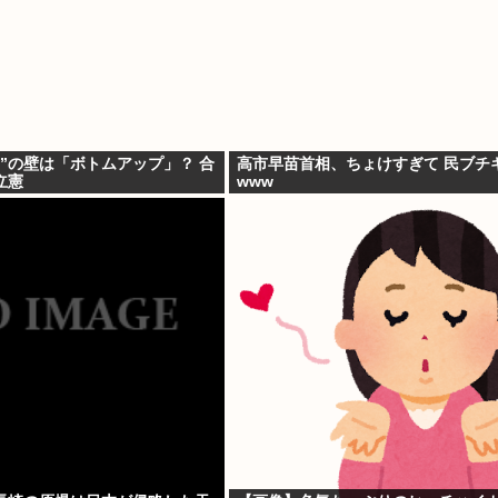
”の壁は「ボトムアップ」？ 合
高市早苗首相、ちょけすぎて 民ブチ
立憲
www