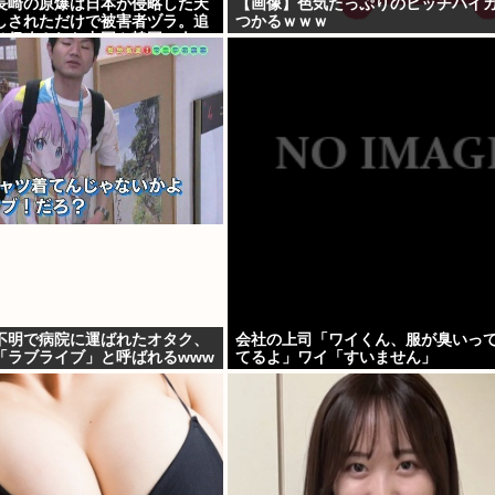
長崎の原爆は日本が侵略した天
【画像】色気たっぷりのヒッチハイ
しされただけで被害者ヅラ。追
つかるｗｗｗ
は侵略された中国や韓国の人々
不明で病院に運ばれたオタク、
会社の上司「ワイくん、服が臭いっ
「ラブライブ」と呼ばれるwww
てるよ」ワイ「すいません」