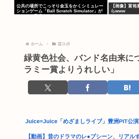
公共の場所でこっそり金玉をかくシミュレー
【画像】富裕
ションゲーム「Ball Scratch Simulator」が
らwww
Steamで発表される
ホーム
芸スポ
緑黄色社会、バンド名由来に
ラミー賞よりうれしい」
Juice=Juice「めざましライブ」豊洲PIT公演
【動画】昔のドラマのレ●プシーン、リアル