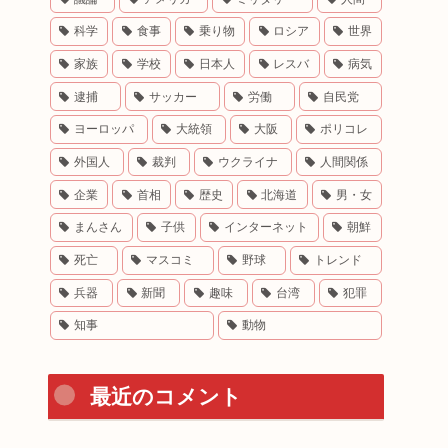
科学
食事
乗り物
ロシア
世界
家族
学校
日本人
レスバ
病気
逮捕
サッカー
労働
自民党
ヨーロッパ
大統領
大阪
ポリコレ
外国人
裁判
ウクライナ
人間関係
企業
首相
歴史
北海道
男・女
まんさん
子供
インターネット
朝鮮
死亡
マスコミ
野球
トレンド
兵器
新聞
趣味
台湾
犯罪
知事
動物
最近のコメント