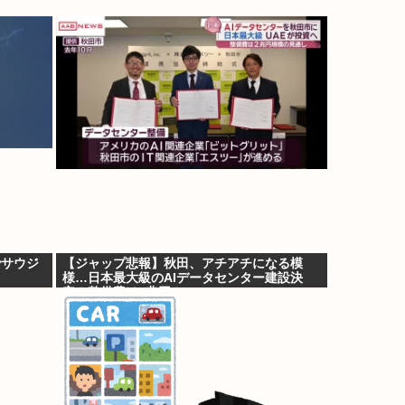
でサウジ
【ジャップ悲報】秋田、アチアチになる模
様…日本最大級のAIデータセンター建設決
定！整備費は2兆円！