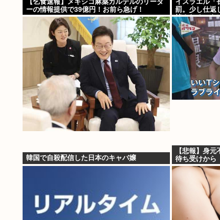
【乞食速報】メキシコ麻薬カルテルのリーダ
イスラエル「
ーの情報提供で39億円！お前ら急げ！
罰。少し仕返
悼されるべき
だよ
【悲報】身元
韓国で自殺配信した日本のキャバ嬢
待ち受けから