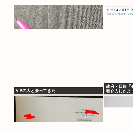
政府・日銀「4
VIPの人と会ってきた
替介入したよ