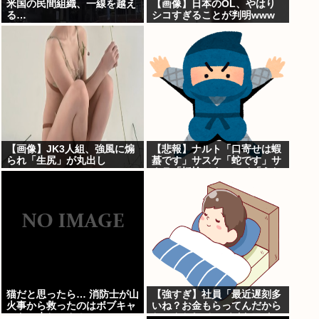
米国の民間組織、一線を越え
【画像】日本のOL、やはり
る…
シコすぎることが判明www
【画像】JK3人組、強風に煽
【悲報】ナルト「口寄せは蝦
られ「生尻」が丸出し
蟇です」サスケ「蛇です」サ
に・・・
クラ「蛞蝓です」ワイ「うお
おお！！」
猫だと思ったら… 消防士が山
【強すぎ】社員「最近遅刻多
火事から救ったのはボブキャ
いね？お金もらってんだから
ットの赤ちゃん！
ちゃんとして」バイトワイ