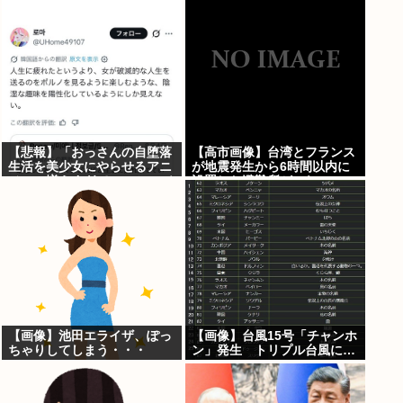
「遅刻分はもらってないで
す」
【悲報】「おっさんの自堕落
【高市画像】台湾とフランス
生活を美少女にやらせるアニ
が地震発生から6時間以内に
メ」、増えすぎてフェミにバ
設置した避難所がこれwww
レるwww
【画像】池田エライザ、ぽっ
【画像】台風15号「チャンホ
ちゃりしてしまう・・・
ン」発生 トリプル台風に…