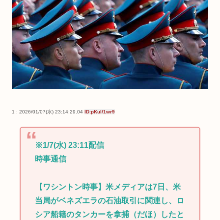
1 : 2026/01/07(水) 23:14:29.04
ID:pKul/1wr9
※1/7(水) 23:11配信
時事通信
【ワシントン時事】米メディアは7日、米
当局がベネズエラの石油取引に関連し、ロ
シア船籍のタンカーを拿捕（だほ）したと