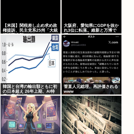
【米国】関税差し止め求め政
大阪府、愛知県にGDPを抜か
権提訴、民主党系25州「大統
れ3位に転落。維新と万博で
領権限逸脱」
潤ってるはずじゃ…
韓国と台湾の輸出額ともに初
菅直人元総理、再評価される
の日本超え 26年上期、AI特
www
需の恩恵で差