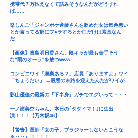
携帯代７万払えなくて詰みそうなんだがどうすれ
ば……
楽しんご「ジャンポケ斉藤さんを貶めた女は気色悪い
とか言ってる癖にフ●ラするとか口だけは素直なん
だ...
【画像】貴島明日香さん、陰キャが最も苦手そう
な“陽のオーラ”を放つwww
コンビニワイ「廃棄ある？」店員「ありますよ」ワイ
「ちょうだい」 ←最悪の末路を迎えたんだがワイが...
影山優佳の最新の『下半身』ガチでエグいって・・・
一ノ瀬美空ちゃん、本日の｢タダイマ！｣に生出
演！！！【乃木坂46】
【警告】医師『女の子、ブラジャーしないとこうな
る････』⇒！！！