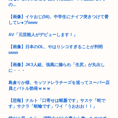
の...
【画像】イケおじ(56)、中学生にナイフ突きつけて脅
してレ●プwww
AV「元芸能人がデビューします！」
【画像】日本のOL、やはりシコすぎることが判明
www
【画像】JK3人組、強風に煽られ「生尻」が丸出し
に・・・
島倉りか様、モッツァレラチーズを巡ってスーパー店
員とバトル勃発ｗｗｗ
【悲報】ナルト「口寄せは蝦蟇です」サスケ「蛇で
す」サクラ「蛞蝓です」ワイ「うおおお！！」