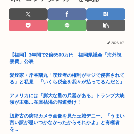
2026/1/7
【福岡】3年間で2億6500万円 福岡県議会「海外視
察費」公表
愛煙家・岸谷蘭丸「喫煙者の権利がマジで侵害されて
る」と私見 「いくら税金を我々が払ってるんだと」
アメリカには「膨大な量の兵器がある」トランプ大統
領が主張…在庫枯渇の報道受け！
辺野古の防犯カメラ画像を見た玉城デニー、「うまい
言い訳が思いつかなかったからそれかよ」と有権者
を...