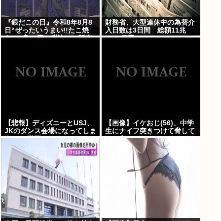
『銀だこの日』令和8年8月8
財務省、大型連休中の為替介
日“ぜったいうまい!!たこ焼
入日数は3日間 総額11兆
を、1舟88円（税込）で販売
7349億円
へ
【悲報】ディズニーとUSJ、
【画像】イケおじ(56)、中学
JKのダンス会場になってしま
生にナイフ突きつけて脅して
う （※動画あり）
レ●プwww