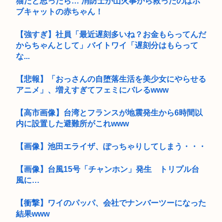
猫だと思ったら… 消防士が山火事から救ったのはボ
ブキャットの赤ちゃん！
【強すぎ】社員「最近遅刻多いね？お金もらってんだ
からちゃんとして」バイトワイ「遅刻分はもらって
な...
【悲報】「おっさんの自堕落生活を美少女にやらせる
アニメ」、増えすぎてフェミにバレるwww
【高市画像】台湾とフランスが地震発生から6時間以
内に設置した避難所がこれwww
【画像】池田エライザ、ぽっちゃりしてしまう・・・
【画像】台風15号「チャンホン」発生 トリプル台
風に…
【衝撃】ワイのパッパ、会社でナンバーツーになった
結果www