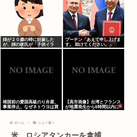
姉が２０歳の時に妊娠した
プーチン「あえて申し上げま
が、姉の彼氏が「子供イラ
す。 助けてください。」
ネ」とか言い出した
靖国前の愛国高級のり弁屋、
【高市画像】台湾とフランス
事業停止。なぜネトウヨは買
が地震発生から6時間以内に
ってあげなかったの？
設置した避難所がこれwww
ホーム
ニュー速＋
米、ロシアタンカーを拿捕