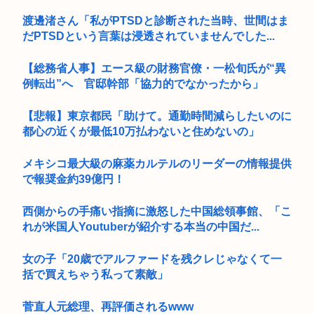
渡邊渚さん「私がPTSDと診断された当時、世間はま
だPTSDという言葉は浸透されていませんでした...
【総務省人事】エース級の財務官僚・一松旬氏が“異
例転出”へ 官邸幹部「協力的でなかったから」
【悲報】東京都民「助けて。通勤時間減らしたいのに
都心の近くが最低10万払わないと住めないの」
メキシコ最大級の麻薬カルテルのリーダーの情報提供
で報奨金約39億円！
西側からの手痛い指摘に激怒した中国総領事館、「こ
れが米国人Youtuberが紹介する本当の中国だ...
女の子「20歳でアルファードを残クレじゃなくて一
括で買えちゃう私って素敵」
菅直人元総理、再評価されるwww