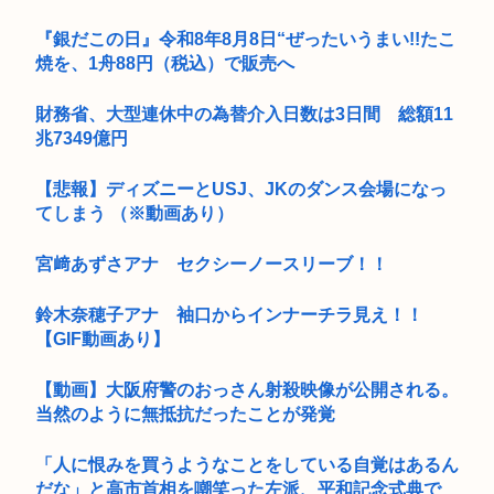
『銀だこの日』令和8年8月8日“ぜったいうまい!!たこ
焼を、1舟88円（税込）で販売へ
財務省、大型連休中の為替介入日数は3日間 総額11
兆7349億円
【悲報】ディズニーとUSJ、JKのダンス会場になっ
てしまう （※動画あり）
宮﨑あずさアナ セクシーノースリーブ！！
鈴木奈穂子アナ 袖口からインナーチラ見え！！
【GIF動画あり】
【動画】大阪府警のおっさん射殺映像が公開される。
当然のように無抵抗だったことが発覚
「人に恨みを買うようなことをしている自覚はあるん
だな」と高市首相を嘲笑った左派、平和記念式典で