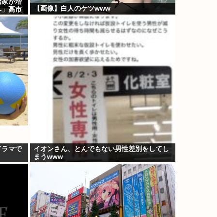
治家が増
【画像】白人のケツwww
へ」高市
ドラマで
イオンさん、とんでもない男性差別をしてし
まうwww