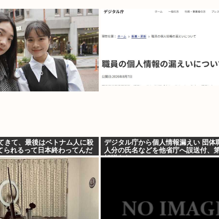
きてきて、最後はベトナム人に殺
デジタル庁から個人情報漏えい 団体職
てられるって日本終わってんだ
人分の氏名などを他省庁へ誤送付、
転送なし