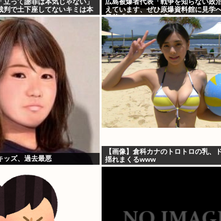
「立って謝罪は本気じゃない」
広島被爆者代表「戦争を知らない政
裁判で土下座してないキミは本
えています、ぜひ原爆資料館に見学
」
早苗「はぁ…(ため息)」ジロッ
【画像】倉科カナのトロトロの乳、
キッズ、過去最悪
揺れまくるwww