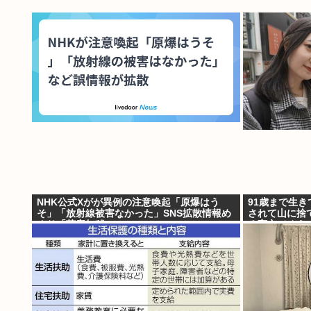
NHK公式Xがが異例の注意喚起「原爆はう
91歳まで生
そ」「放射線被害なかった」SNS拡散情報め
されて山に捨
ぐり「荒唐無稽」
ろ高市てめえ