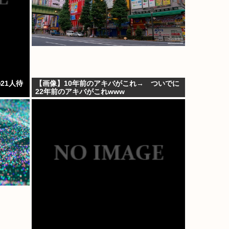
21人待
【画像】10年前のアキバがこれ→ ついでに
22年前のアキバがこれwww