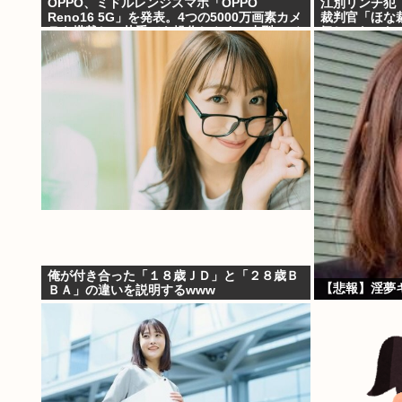
OPPO、ミドルレンジスマホ「OPPO
江別リンチ犯
Reno16 5G」を発表。4つの5000万画素カメ
裁判官「ほな
ラを搭載し、片手でも操作しやすい小型モデ
気じゃないな
ルに
俺が付き合った「１８歳ＪＤ」と「２８歳Ｂ
【悲報】淫夢
ＢＡ」の違いを説明するwww