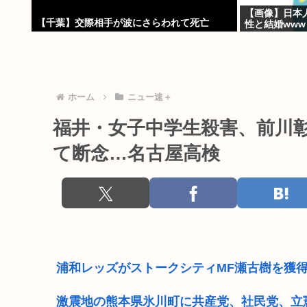
【画像】日本
【千葉】交際相手が波にさらわれて死亡
性と結婚www
ホーム
ニュー速＋
福井・女子中学生殺害、前川
て断念…名古屋高検
浦和レッズがストークシティMF瀬古樹を獲
激震地の熊本県氷川町に共産党、社民党、立