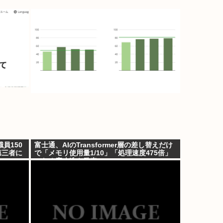
員150
富士通、AIのTransformer層の差し替えだけ
第三者に
で「メモリ使用量1/10」「処理速度475倍」
になる魔改造を発表