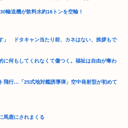
30輸送機が飲料水約16トンを空輸！
す」 ドタキャン当たり前、カネはない、挨拶もで
的に何もしてくれなくて傷つく。福祉は自由が奪わ
ト飛行…「25式地対艦誘導弾」空中発射型が初めて
に馬鹿にされまくる