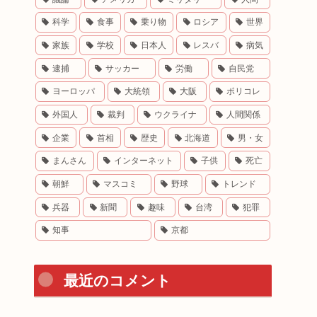
科学
食事
乗り物
ロシア
世界
家族
学校
日本人
レスバ
病気
逮捕
サッカー
労働
自民党
ヨーロッパ
大統領
大阪
ポリコレ
外国人
裁判
ウクライナ
人間関係
企業
首相
歴史
北海道
男・女
まんさん
インターネット
子供
死亡
朝鮮
マスコミ
野球
トレンド
兵器
新聞
趣味
台湾
犯罪
知事
京都
最近のコメント