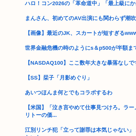
ハロ！コン2026の「革命道中」「最上級に
まんさん、初めてのAV出演にも関わらず潮吹
【画像】最近のJK、スカートが短すぎるww
世界金融危機の時のようにs＆p500が半額
【NASDAQ100】ここ数年大きな暴落なしで
【SS】栞子「月影めぐり」
あいつほんま何とでもコラボするわ
【米国】「泣き言やめて仕事見つけろ。ラー
リトーの価...
江別リンチ犯「立って謝罪は本気じゃない」