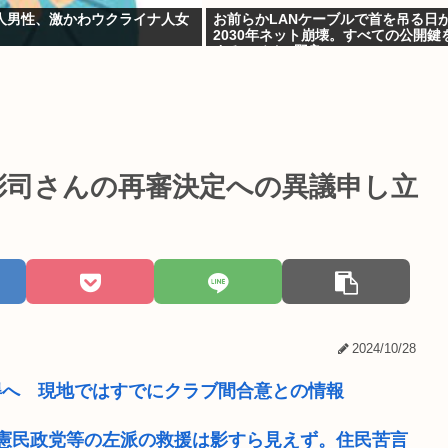
人男性、激かわウクライナ人女
お前らかLANケーブルで首を吊る日
2030年ネット崩壊。すべての公開鍵
するQデイ。野良AI
彰司さんの再審決定への異議申し立
2024/10/28
得へ 現地ではすでにクラブ間合意との情報
憲民政党等の左派の救援は影すら見えず。住民苦言