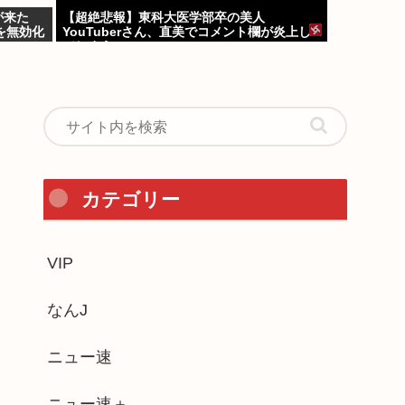
が来た
【超絶悲報】東科大医学部卒の美人
を無効化
YouTuberさん、直美でコメント欄が炎上し
てしまう…
カテゴリー
VIP
なんJ
ニュー速
ニュー速＋