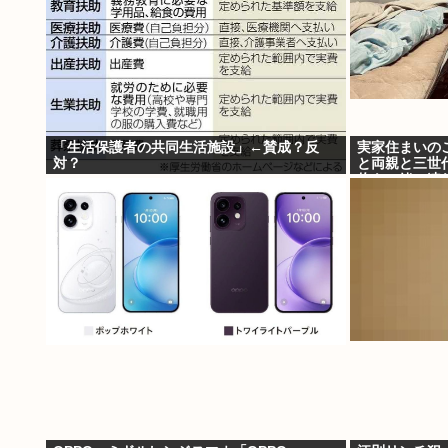
「生活保護者の共同生活施設」←賛成？反
実家住まいのこ
対？
と両親と三世
俺も一緒に連
ね？