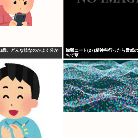
山靠、どんな技なのかよく分か
躁鬱ニート(27)精神科行ったら脅威の
ちで草