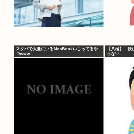
スタバで大量にいるMacBookいじってるや
【八極】 鉄
つwww
らない