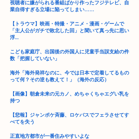
視聴者に嫌がられる番組ばかり作ったフジテレビ、自
業自得すぎる立場に陥ってしまい……
【トラウマ】映画・特撮・アニメ・漫画・ゲームで
「主人公がガチで敗北した回」と聞いて真っ先に思い
浮...
こども家庭庁、出国後の外国人に児童手当誤支給の件
数「把握していない」
海外「海外発祥なのに、今では日本で定着してるもの
って何？その逆も教えて！」（海外の反応）
【画像】朝倉未来の元カノ、めちゃくちゃエグい乳を
持つ
【悲報】ジャンポケ斉藤、ロケバスでフェラさせてす
べてを失う
正直地方都市が一番住みやすいよな