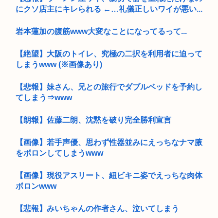
にクソ店主にキレられる ←…礼儀正しいワイが悪い...
岩本蓮加の腹筋www大変なことになってるって...
【絶望】大阪のトイレ、究極の二択を利用者に迫って
しまうwww (※画像あり)
【悲報】妹さん、兄との旅行でダブルベッドを予約し
てしまう⇒www
【朗報】佐藤二朗、沈黙を破り完全勝利宣言
【画像】若手声優、思わず性器並みにえっちなナマ腋
をボロンしてしまうwww
【画像】現役アスリート、紐ビキニ姿でえっちな肉体
ボロンwww
【悲報】みいちゃんの作者さん、泣いてしまう