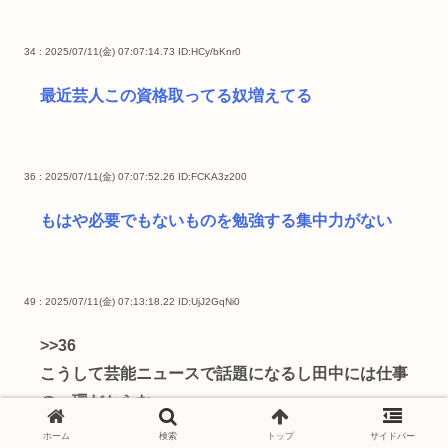
34 : 2025/07/11(金) 07:07:14.73
ID:HCy/bKnr0
最近芸人この資格取ってる奴増えてる
36 : 2025/07/11(金) 07:07:52.26
ID:FCKA3z200
もはや必要でもないものを勉強する集中力がない
49 : 2025/07/11(金) 07:13:18.22
ID:UjJ2GqNi0
>>36
こうして芸能ニュースで話題になるし田中には仕事
の一環だからな
芸人も飽和状態だからみんな色んな手を使うねw ロ
ホーム
検索
トップ
サイドバー