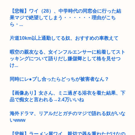
【悲報】ワイ（28）、中学時代の同窓会に行った結
果マジで絶望してしまう・・・・・・理由がこち
ら・...
片道10km以上通勤してる奴、おすすめの車教えて
暇空の親友なる、女インフルエンサーに粘着してスト
ッキングについて語りだし嫌儲卿として格を見せつ
け...
同時にレ●プし合ったらどっちが被害者なん？
【画像あり】女さん、ミニ過ぎる浴衣を着た結果、下
品で痴女と言われる→2.4万いいね
海外ドラマ、リアルだとガチのマジで語れる奴がいな
いwww
【悲報】ラーメン屋ワイ、親切で器を重ねただけなの