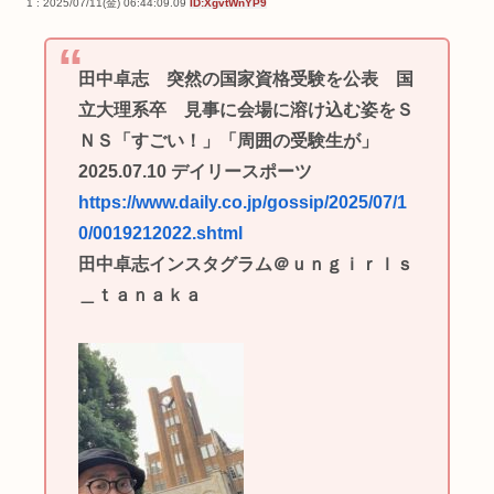
1 : 2025/07/11(金) 06:44:09.09
ID:XgvtWnYP9
田中卓志 突然の国家資格受験を公表 国
立大理系卒 見事に会場に溶け込む姿をＳ
ＮＳ「すごい！」「周囲の受験生が」
2025.07.10 デイリースポーツ
https://www.daily.co.jp/gossip/2025/07/1
0/0019212022.shtml
田中卓志インスタグラム＠ｕｎｇｉｒｌｓ
＿ｔａｎａｋａ