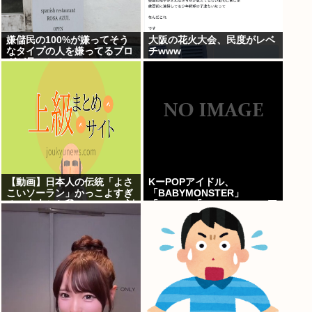
嫌儲民の100%が嫌ってそう
大阪の花火大会、民度がレベ
なタイプの人を嫌ってるブロ
チwww
グが見つかる
【動画】日本人の伝統「よさ
KーPOPアイドル、
こいソーラン」かっこよすぎ
「BABYMONSTER」
る。古来から我々のDNAに刻
「ILLIT」「RESCENE」の三
まれた踊り
国志時代に突入！