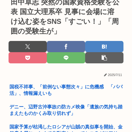
田中卓志 突然の国家資格受験を公
表 国立大理系卒 見事に会場に溶
け込む姿をSNS「すごい！」「周
囲の受験生が」
2025/7/11
国税不祥事、「前例ない事態次々」に危機感 「パパ
活」、情報漏えいも
デニー、辺野古沖事故の防カメ映像「遺族の気持ち踏
まえたものかくみ取り切れず」
国家予算が枯渇したロシアが山賊の真似事を開始、金