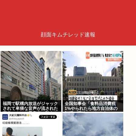
顔面キムチレッド速報
福岡で駅構内放送がジャック
全国知事会「食料品消費税
されて卑猥な音声が流された
1%やられたら地方自治体の
事件、やはり元音声は動あり
財源が逼迫してしまう 」…こ
の動画だった
の流れ地方税増税するしかな
いよ、もう