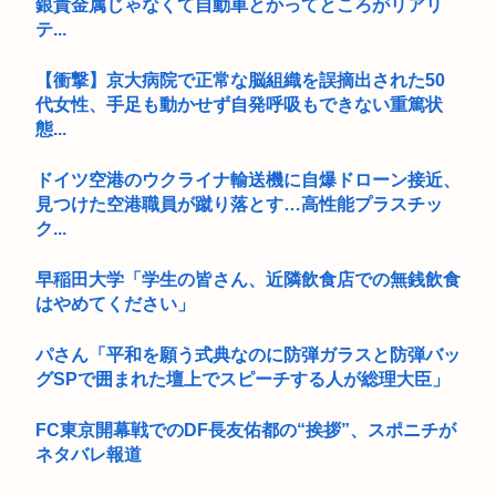
銀貴金属じゃなくて自動車とかってところがリアリ
テ...
【衝撃】京大病院で正常な脳組織を誤摘出された50
代女性、手足も動かせず自発呼吸もできない重篤状
態...
ドイツ空港のウクライナ輸送機に自爆ドローン接近、
見つけた空港職員が蹴り落とす…高性能プラスチッ
ク...
早稲田大学「学生の皆さん、近隣飲食店での無銭飲食
はやめてください」
パさん「平和を願う式典なのに防弾ガラスと防弾バッ
グSPで囲まれた壇上でスピーチする人が総理大臣」
FC東京開幕戦でのDF長友佑都の“挨拶”、スポニチが
ネタバレ報道