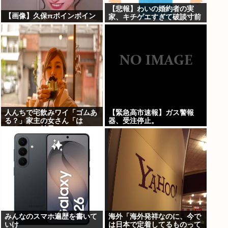
【悲報】わいの婚約者の実
【画像】久保πボインボイン
家、キチゲエすぎて破談寸前
人んちで宅飲みワイ「ゴムあ
【緊急高市速報】ガス警報
る？」家主の女さん「は
器、受注停止。
ぁ？！」⇒結果www
みんなのスマホ遍歴を書いて
海外「海外発祥なのに、今で
いけ
は日本で定着してるものって