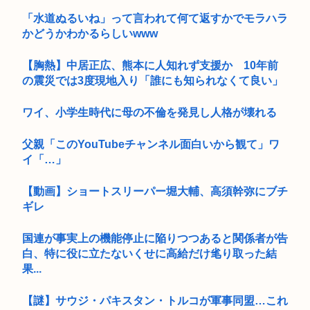
「水道ぬるいね」って言われて何て返すかでモラハラ
かどうかわかるらしいwww
【胸熱】中居正広、熊本に人知れず支援か 10年前
の震災では3度現地入り「誰にも知られなくて良い」
ワイ、小学生時代に母の不倫を発見し人格が壊れる
父親「このYouTubeチャンネル面白いから観て」ワ
イ「…」
【動画】ショートスリーパー堀大輔、高須幹弥にブチ
ギレ
国連が事実上の機能停止に陥りつつあると関係者が告
白、特に役に立たないくせに高給だけ毟り取った結
果...
【謎】サウジ・パキスタン・トルコが軍事同盟…これ