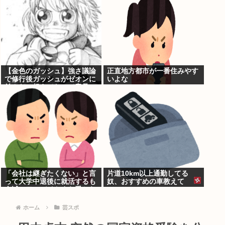
【金色のガッシュ】強さ議論
正直地方都市が一番住みやす
で修行後ガッシュがゼオンに
いよな
並んだ、超えてたって意見に
納得いかないんだけど
「会社は継ぎたくない」と言
片道10km以上通勤してる
って大学中退後に就活するも
奴、おすすめの車教えて
全滅。アルバイトすら受から
ない元彼
ホーム
芸スポ