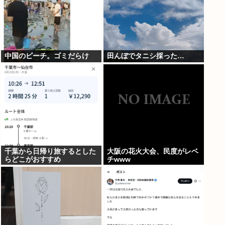
中国のビーチ。ゴミだらけ
田んぼでタニシ採った…
千葉から日帰り旅するとした
大阪の花火大会、民度がレベ
らどこがおすすめ
チwww