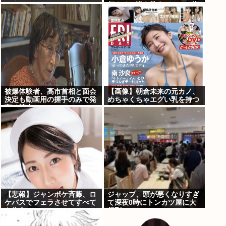
何？その逆も教えて！」（海
外の反応）
被爆体験者、高市首相と面会
【画像】朝倉未来の元カノ、
決定も動画用の握手のみで発
めちゃくちゃエグい乳を持つ
言は禁止www
【悲報】ジャンポケ斉藤、ロ
ジャップ、頭が悪くなりすぎ
ケバスでフェラさせてすべて
て深夜0時にトンカツ屋に大
を失う
行列…