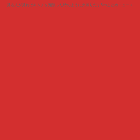
見る人が見ればキムチを頬張った時のように火照りだす5chまとめニュース