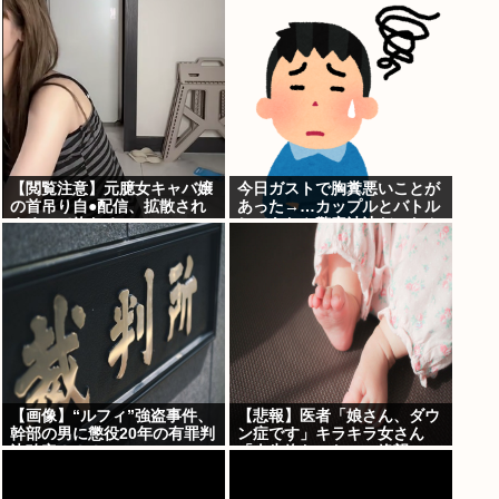
サ！」日本「…」
【閲覧注意】元臆女キャバ嬢
今日ガストで胸糞悪いことが
の首吊り自●配信、拡散され
あった→…カップルとバトル
まくって終わるwww
してあわや警察沙汰だったん
だがどっちが悪い？
【画像】“ルフィ”強盗事件、
【悲報】医者「娘さん、ダウ
幹部の男に懲役20年の有罪判
ン症です」キラキラ女さん
決確定！！！
「人生終わった」⇒絶望
へ！！！！