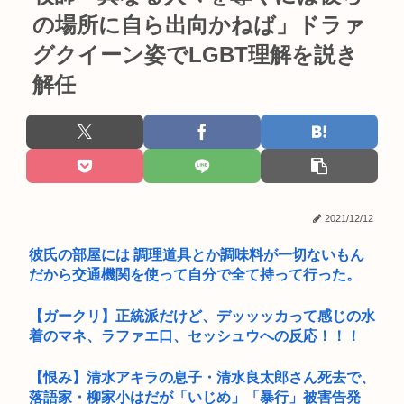
の場所に自ら出向かねば」ドラァ
グクイーン姿でLGBT理解を説き
解任
2021/12/12
彼氏の部屋には 調理道具とか調味料が一切ないもん
だから交通機関を使って自分で全て持って行った。
【ガークリ】正統派だけど、デッッッカって感じの水
着のマネ、ラファエ口、セッシュウへの反応！！！
【恨み】清水アキラの息子・清水良太郎さん死去で、
落語家・柳家小はだが「いじめ」「暴行」被害告発