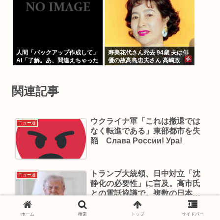
人間「バックアップ作成して」
寿美花代さん死去 94歳 夫は俳
AI「了解。あ、間違えちゃった
優の故高島忠夫さん 高嶋政
」HDD全消去
宏、政伸の母
関連記事
ウクライナ軍「これは撤退では
ニュー速
なく転進である」東部都市を失
陥 Слава России! Ура!
トランプ大統領、日中対立「沈
ニュー速
静化の必要性」に言及。高市氏
との電話協議で。複数の日本政
府関係者
ホーム
検索
トップ
サイドバー