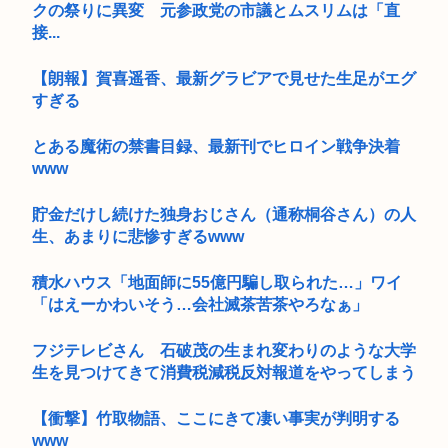
クの祭りに異変 元参政党の市議とムスリムは「直
接...
【朗報】賀喜遥香、最新グラビアで見せた生足がエグ
すぎる
とある魔術の禁書目録、最新刊でヒロイン戦争決着
www
貯金だけし続けた独身おじさん（通称桐谷さん）の人
生、あまりに悲惨すぎるwww
積水ハウス「地面師に55億円騙し取られた…」ワイ
「はえーかわいそう…会社滅茶苦茶やろなぁ」
フジテレビさん 石破茂の生まれ変わりのような大学
生を見つけてきて消費税減税反対報道をやってしまう
【衝撃】竹取物語、ここにきて凄い事実が判明する
www