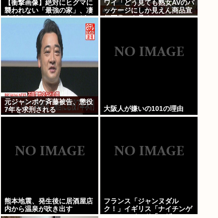
【衝撃画像】絶対にヒグマに
ワイ「どう見ても熟女AVのパ
襲われない「最強の家」、凄
ッケージにしか見えん商品宣
すぎるwwwこれは…ヤバす
伝画像でも見るか...」
ぎる…
元ジャンポケ斉藤被告、懲役
大阪人が嫌いの101の理由
7年を求刑される
熊本地震、発生後に居酒屋店
フランス「ジャンヌダル
内から温泉が吹き出す
ク！」イギリス「ナイチンゲ
ール！」インド「マザーテレ