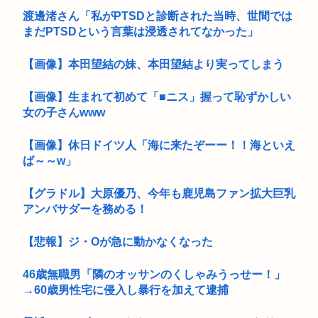
渡邊渚さん「私がPTSDと診断された当時、世間では
まだPTSDという言葉は浸透されてなかった」
【画像】本田望結の妹、本田望結より実ってしまう
【画像】生まれて初めて「■ニス」握って恥ずかしい
女の子さんwww
【画像】休日ドイツ人「海に来たぞーー！！海といえ
ば～～w」
【グラドル】大原優乃、今年も鹿児島ファン拡大巨乳
アンバサダーを務める！
【悲報】ジ・Oが急に動かなくなった
46歳無職男「隣のオッサンのくしゃみうっせー！」
→60歳男性宅に侵入し暴行を加えて逮捕