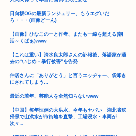
日向坂OGの最新ランジェリー、もうエグいだ
ろ・・・(画像どーん)
【画像】ひなこのーと作者、またも一線を超える(朝
活～くぱぁ)www
【これは重い】清水良太郎さんの訃報後、落語家が過
去の“いじめ・暴行被害”を告発
仲居さんに「ありがとう」と言うエッヂャー、袋叩き
にされてしまう…
最近の若年、芸能人を全然知らないwww
【中国】毎年恒例の大洪水、今年もヤバい 湖北省秭
帰県で山洪水が市街地を直撃、工場浸水・車両が
次々...