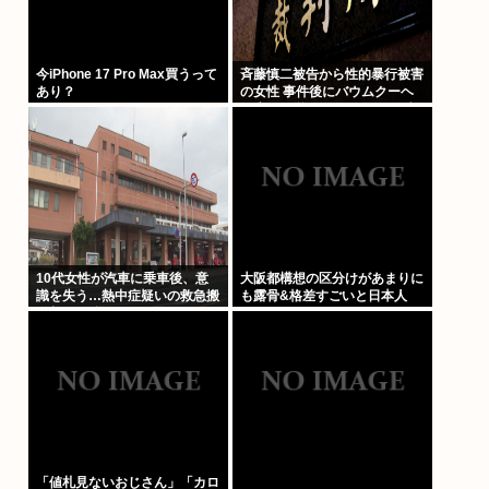
今iPhone 17 Pro Max買うって
斉藤慎二被告から性的暴行被害
あり？
の女性 事件後にバウムクーヘ
ン店を経営やTikTokでライブ配
信する姿に「言葉にできない悔
しさと怒り」
10代女性が汽車に乗車後、意
大阪都構想の区分けがあまりに
識を失う…熱中症疑いの救急搬
も露骨&格差すごいと日本人
送相次ぐ 鳥取
「値札見ないおじさん」「カロ