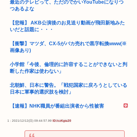
最近のテレビって、ただのでかいYouTubeになりつ
つあるよな
【悲報】 AKB公演後のお見送り動画が飛田新地みた
いだと話題に・・・
【衝撃】マツダ、CX-5がバカ売れで黒字転換www(※
画像あり)
小学館「今後、倫理的に許容することができないと判
断した作家は使わない」
北朝鮮、日本に警告。「戦犯国家に戻ろうとしている
日本に軍事的選択肢を検討」
【速報】NHK職員が番組出演者から性被害
1 : 2021/12/12(日) 09:44:57.99
ID:/czKgta20