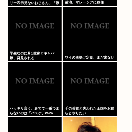
菊池、マレーシアに移住
リー表示見ないおじさん」「原
材料見ないおじさん」まさかお
前らは違うよな？
学生なのに月1億稼ぐキャバ
ワイの唐揚げ定食、まだ来ない
嬢、発見される
ハッキリ言う、みてて一番つま
千の英雄と失われた王国をお前
らないのは「バスケ」www
らとやりたい