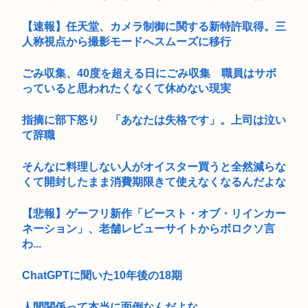
【速報】任天堂、カメラ制御に関する新特許取得。三
人称視点から撮影モードへスムーズに移行
ごみ収集、40度を超える日にごみ収集 職員はサボ
っていると思われたくなくて休めない現実
指摘に部下怒り 「あなたは失格です」。上司は泣い
て辞職
そんなに料理しない人がオイスター買うと全然減らな
くて開封したまま消費期限きて使えなくなるんだよな
【悲報】ゲーフリ新作「ビースト・オブ・リインカー
ネーション」、老舗レビューサイトからボロクソ言
わ...
ChatGPTに聞いた10年後の18期
人間関係って本当に面倒なんだよな