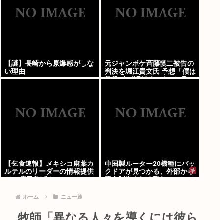
【謎】長崎から原爆感がしな
元ジャンポケ斉藤慎二被告の
い理由
判決を堀江貴文氏 予想「僕は
懲役4年求刑され 2年6か月の
実刑だったが…」
【乞食速報】メキシコ麻薬カ
中国製ルーター20機種にバッ
ルテルのリーダーの情報提供
クドアが見つかる、外部から
で39億円急げ！
完全制御される恐れ
ホーム
ニュー速
牧師「異なる人々を導くには彼ら