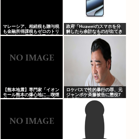
マレーシア、相続税も贈与税
政府「Huaweiのスマホを分
も金融所得課税もゼロのトリ
解したら余計なものが出てき
プルゼロで優秀な移民を海外
た」これって結局なんだった
から集めてしまう…
の？
【熊本地震】専門家「イオン
ロケバスで性的暴行の罪、元
モール熊本の爆心地に…喫煙
ジャンポケ斉藤被告に懲役7
所と自販機」警察・消防「」
年求刑⇒！
←これ・・・