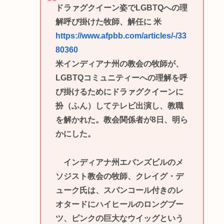
ドラァグクイーン姿でLGBTQへの理
解呼び掛けた牧師、解任に 米
https://www.afpbb.com/articles/-/33
80360
米インディアナ州の教会の牧師が、
LGBTQコミュニティーへの理解を呼
び掛けるためにドラァグクイーンに
扮（ふん）してテレビ出演し、教職
を解かれた。教会関係者が8日、明ら
かにした。
インディアナ州エバンズビルのメ
ソジスト教会の牧師、クレイグ・デ
ューク氏は、スパンコール付きのレ
オタードにハイヒールのロングブー
ツ、ピンクの巨大なウイッグという