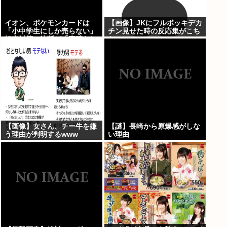
イオン、ポケモンカードは
【画像】JKにフルボッキデカ
「小中学生にしか売らない」
チン見せた時の反応集がこち
転売対策の決断が「素晴らし
らww
い」
【画像】女さん、チー牛を嫌
【謎】長崎から原爆感がしな
う理由が判明するwww
い理由