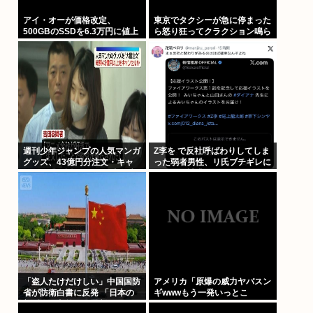
アイ・オーが価格改定、
東京でタクシーが急に停まった
500GBのSSDを6.3万円に値上
ら怒り狂ってクラクション鳴ら
げしてしまう 元の値段3.4万か
してるやつ、だいたい田舎ナン
らほぼ2倍の地獄へ
バーwww
週刊少年ジャンプの人気マンガ
Z李を で反社呼ばわりしてしま
グッズ、43億円分注文・キャ
った弱者男性、リ氏ブチギレに
ンセル繰り返したか 32歳女逮
より開示請求へ
捕「注文したことで欲求が満た
された」
「盗人たけだけしい」中国国防
アメリカ「原爆の威力ヤバスン
省が防衛白書に反発 「日本の
ギwwwもう一発いっとこ
新型軍国主義」と批判
www」これちょっとやりすぎ