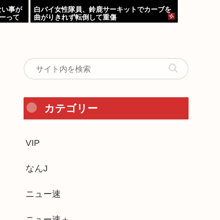
ない事が
白バイ女性隊員、鈴鹿サーキットでカーブを
キーって
曲がりきれず転倒して重傷
…
カテゴリー
VIP
なんJ
ニュー速
ニュー速＋