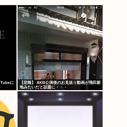
ubeに
【悲報】 AKB公演後のお見送り動画が飛田新
地みたいだと話題に・・・