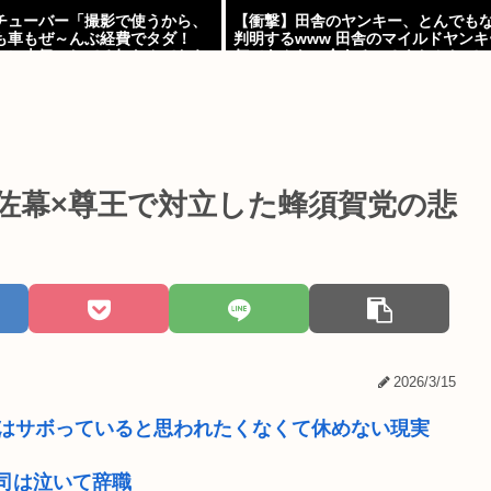
チューバー「撮影で使うから、
【衝撃】田舎のヤンキー、とんでも
も車もぜ～んぶ経費でタダ！
判明するwww 田舎のマイルドヤン
コレ本気にしてる奴なんておら
何であんなに金あるの？もしかして
w w w w w w w w w w
佐幕×尊王で対立した蜂須賀党の悲
2026/3/15
員はサボっていると思われたくなくて休めない現実
司は泣いて辞職