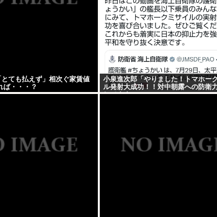
円「とても払えず」相次ぐ家賃値
小泉進次郎「やりました！トマホー
れば・・・？
ル発射大成功！！対中朝露への防衛
してますw」