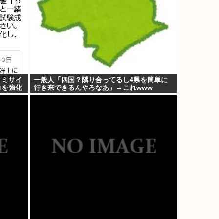
クミサイ
一般人「四国？隣り合ってるし4県を簡単に
力を強化
行き来できるんやろなあ」←これwww