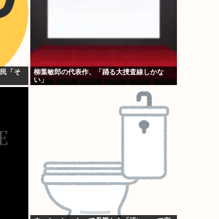
G民「そ
柳葉敏郎の代表作、「踊る大捜査線しかな
い」