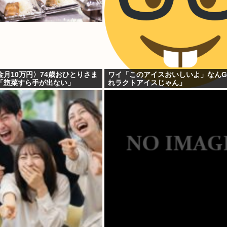
月10万円〉74歳おひとりさま
ワイ「このアイスおいしいよ」なん
「惣菜すら手が出ない」
れラクトアイスじゃん」