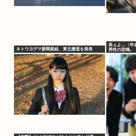
高ぇよ…〈年金
ネトウヨデマ新聞産経、東北撤退を発表
男性の悲鳴。