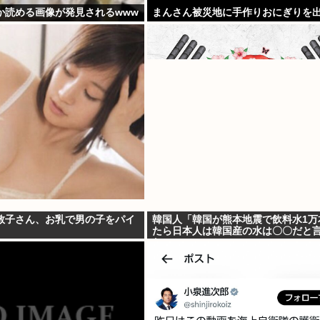
か読める画像が発見されるwww
まんさん被災地に手作りおにぎりを出
敦子さん、お乳で男の子をパイ
韓国人「韓国が熊本地震で飲料水1万
たら日本人は韓国産の水は〇〇だと
た」