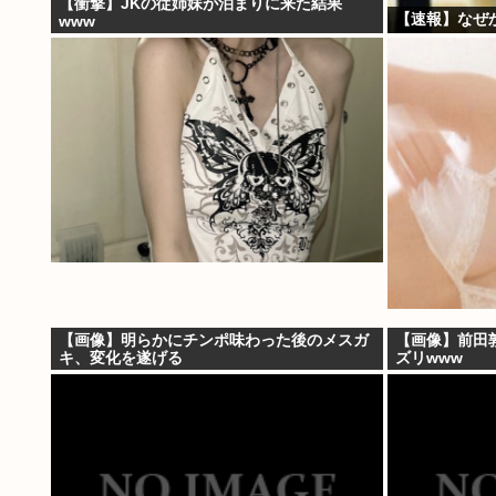
【衝撃】JKの従姉妹が泊まりに来た結果
【速報】なぜ
www
【画像】明らかにチンポ味わった後のメスガ
【画像】前田
キ、変化を遂げる
ズリwww