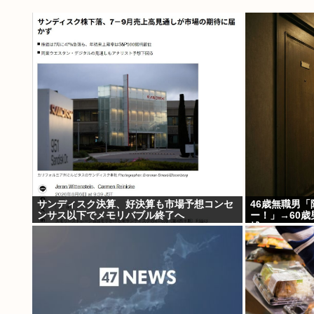
サンディスク決算、好決算も市場予想コンセ
46歳無職男
ンサス以下でメモリバブル終了へ
ー！」→60
捕