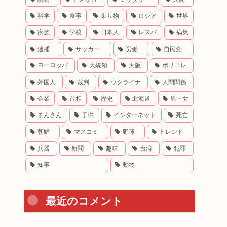
科学
食事
乗り物
ロシア
世界
家族
学校
日本人
レスバ
病気
逮捕
サッカー
労働
自民党
ヨーロッパ
大統領
大阪
ポリコレ
外国人
裁判
ウクライナ
人間関係
企業
首相
歴史
北海道
男・女
まんさん
子供
インターネット
死亡
朝鮮
マスコミ
野球
トレンド
兵器
新聞
趣味
台湾
犯罪
知事
動物
最近のコメント