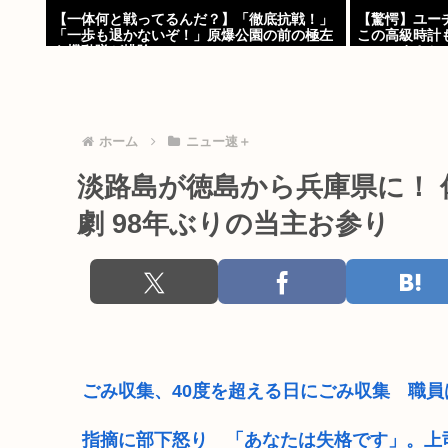
【一体何と戦ってるんだ？】「徹底抗戦！」
【驚愕】ユー
「一歩も退かないぞ！」原爆公園の前の極左
この高級時計
を機動隊が排除
ｗ」←まさか
んよな？よな？w 
ホーム
ニュー速＋
淡路島が徳島から兵庫県に！ 
劇 98年ぶりの当主お参り
ごみ収集、40度を超える日にごみ収集 職
指摘に部下怒り 「あなたは失格です」。上