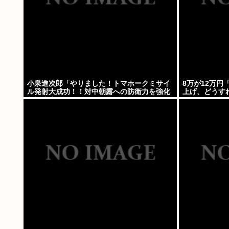
小泉進次郎「やりました！トマホークミサイ
8万が12万
ル発射大成功！！対中朝露への防衛力を強化
上げ、どうす
してますw」