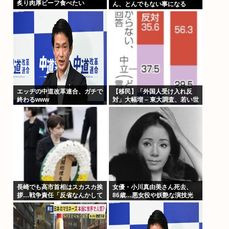
炙り肉厚ビーフ食べたい
ん、とんでもない事になる
www
エッヂの中道改革連合、ガチで
【移民】「外国人受け入れ反
終わるwww
対」大幅増 – 東大調査、若い世
代で多く
長崎でも高市首相はスカスカ挨
女優・小川真由美さん死去、
拶…戦争責任「反省なんかして
86歳…悪女役や妖艶な演技光
おりません」95年の発言が
った 晩年は芸能活動控え尼僧
SNSで猛拡散
に