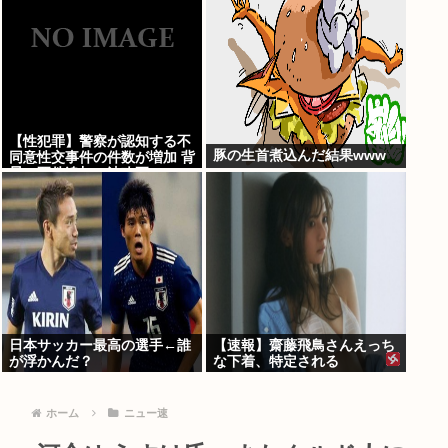
【性犯罪】警察が認知する不
豚の生首煮込んだ結果www
同意性交事件の件数が増加 背
景に要件追加の法改正
日本サッカー最高の選手←誰
【速報】齋藤飛鳥さんえっち
が浮かんだ？
な下着、特定される
ホーム
ニュー速