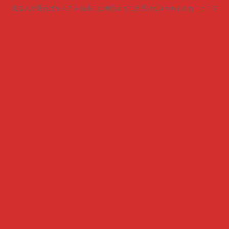
見る人が見ればキムチを頬張った時のように火照りだす5chまとめニュース