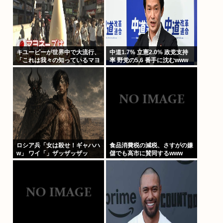
キユーピーが世界中で大流行、
中道1.7% 立憲2.0% 政党支持
「これは我々の知っているマヨ
率 野党の5,6 番手に沈むwww
ネーズではない新しいソース
だ」
ロシア兵「女は殺せ！ギャハハ
食品消費税の減税、さすがの嫌
w」 ワイ「」ザッザッザッ
儲でも高市に賛同するwww