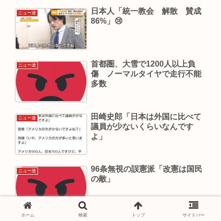
日本人「統一教会 解散 賛成
ニュー速
86%」😢
首都圏、大雪で1200人以上負
ニュー速
傷 ノーマルタイヤで走行不能
多数
田崎史郎「日本は外国に比べて
ニュー速
議員が少ないくらいなんです
よ」
96条無視の誤憲派「改憲は国民
ニュー速
の敵」
ホーム
検索
トップ
サイドバー