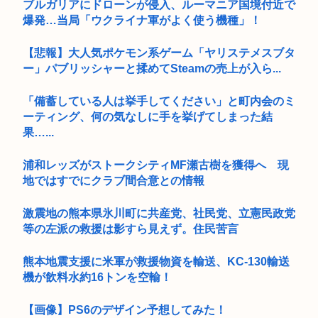
ブルガリアにドローンが侵入、ルーマニア国境付近で
爆発…当局「ウクライナ軍がよく使う機種」！
【悲報】大人気ポケモン系ゲーム「ヤリステメスブタ
ー」パブリッシャーと揉めてSteamの売上が入ら...
「備蓄している人は挙手してください」と町内会のミ
ーティング、何の気なしに手を挙げてしまった結
果…...
浦和レッズがストークシティMF瀬古樹を獲得へ 現
地ではすでにクラブ間合意との情報
激震地の熊本県氷川町に共産党、社民党、立憲民政党
等の左派の救援は影すら見えず。住民苦言
熊本地震支援に米軍が救援物資を輸送、KC-130輸送
機が飲料水約16トンを空輸！
【画像】PS6のデザイン予想してみた！