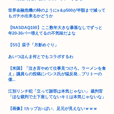
世界金融危機の時のようにs＆p500が半額まで減って
もガチホ出来るかどうか
【NASDAQ100】ここ数年大きな暴落なしでずっと
年20-30パー増えてるの不気味だよな
【SS】栞子「月影めぐり」
あいつほんま何とでもコラボするわ
【米国】「泣き言やめて仕事見つけろ。ラーメンを食
え」議員らの投稿にバンス氏が猛反発…ブリトーの
価...
江別リンチ犯「立って謝罪は本気じゃない」 裁判官
「ほな裁判で土下座してないキミは本気じゃないな」
【画像】Iカップお○ぱい、足元が見えないｗｗｗ