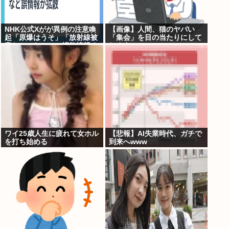
NHK公式Xがが異例の注意喚
【画像】人間、猫のヤバい
起「原爆はうそ」「放射線被
「集会」を目の当たりにして
害なかった」SNS拡散情報め
しまう・・・・・
ぐり「荒唐無稽」
ワイ25歳人生に疲れて女ホル
【悲報】AI失業時代、ガチで
を打ち始める
到来へwww