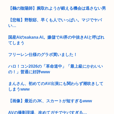
【鵺の陰陽師】腕取れようが鍛える機会は逃さない男
【悲報】野獣邸、早くも人でいっぱい。マジでヤバ
い…
国産AIのsakana AI。嫌儲でAI界の中抜きAIと呼ばれ
てしまう
フリーレン仕様のグラボ買いました！
ハロ！コン2026の「革命道中」「最上級にかわいい
の！」普通に好評www
まんさん、初めてのAV出演にも関わらず潮吹きして
しまうwww
【画像】最近のJK、スカートが短すぎるwww
AVの撮影現場、改めてガチでヤバすぎる…