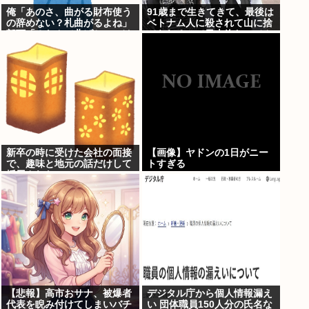
俺「あのさ、曲がる財布使う
91歳まで生きてきて、最後は
の辞めない？札曲がるよね」
ベトナム人に殺されて山に捨
部下「？なんで曲げちゃいけ
てられるって日本終わってん
ないんですか」 ←正論なのに
だろ高市てめえ
俺が悪いのか？
新卒の時に受けた会社の面接
【画像】ヤドンの1日がニー
で、趣味と地元の話だけして
トすぎる
採用された
【悲報】高市おサナ、被爆者
デジタル庁から個人情報漏え
代表を睨み付けてしまいバチ
い 団体職員150人分の氏名な