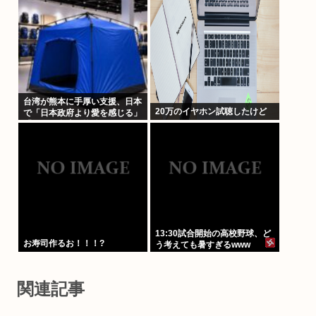
台湾が熊本に手厚い支援、日本
20万のイヤホン試聴したけど
で「日本政府より愛を感じる」
「いっそ台湾に統治してもらっ
た方がいい」との声も
13:30試合開始の高校野球、ど
お寿司作るお！！！?
う考えても暑すぎるwww
関連記事