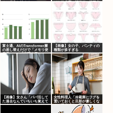
クソ炎上し始めるw w w w w
どを他省庁へ誤送付、第三者
w w w w w
に転送なし
富士通、AIのTransformer層
【画像】女の子、パンティの
の差し替えだけで「メモリ使
種類が多すぎる
用量1/10」「処理速度475
倍」になる魔改造を発表
【画像】女さん「パパ活して
女性料理人「冷蔵庫にフグを
た過去なんていちいち覚えて
置いておくと旦那が優しくな
いません」
る」識者「その手があった
か……」⇒7万いいね！！！