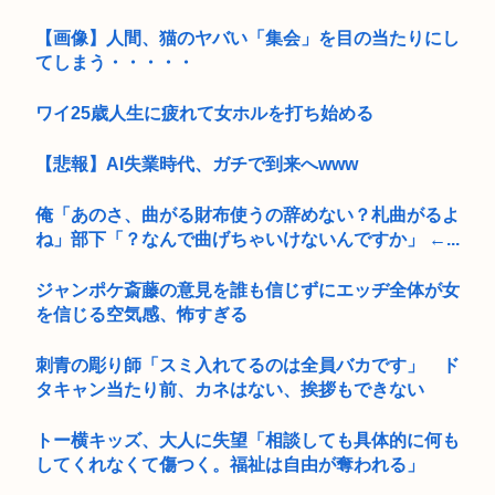
【画像】人間、猫のヤバい「集会」を目の当たりにし
てしまう・・・・・
ワイ25歳人生に疲れて女ホルを打ち始める
【悲報】AI失業時代、ガチで到来へwww
俺「あのさ、曲がる財布使うの辞めない？札曲がるよ
ね」部下「？なんで曲げちゃいけないんですか」 ←...
ジャンポケ斎藤の意見を誰も信じずにエッヂ全体が女
を信じる空気感、怖すぎる
刺青の彫り師「スミ入れてるのは全員バカです」 ド
タキャン当たり前、カネはない、挨拶もできない
トー横キッズ、大人に失望「相談しても具体的に何も
してくれなくて傷つく。福祉は自由が奪われる」