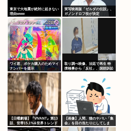
東京で大地震が絶対に起きない
実写映画版「ゼルダの伝説」、
理由www
ガノンドロフ役が決定
ワイ君、ポケカ購入のためマイ
取り調べ映像、法廷で再生 特
ナンバーを提示
捜検事から「反社」、国賠訴訟
【日曜劇場】『VIVANT』第13
【画像】人間、猫のヤバい「集
話、世帯15.1%&世界トレンド
会」を目の当たりにしてしま
1位
う・・・・・