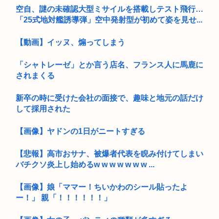
空自、謎の未確認大型ミサイルを搭載しテスト飛行…
「25式地対艦誘導弾」空中発射型が初めて姿を見せ...
【動画】イッヌ、煽ってしまう
「シャトレーゼ」とか言う店名、フランス人に馬鹿に
されまくる
新卒の時に受けた会社の面接で、趣味と地元の話だけ
して採用された
【画像】ヤドンの1日がニートすぎる
【悲報】高市おサナ、被爆者代表を睨み付けてしまい
バチクソ炎上し始めるw w w w w w w ...
【画像】娘「ママー！ちいかわのシール貼ったよ
ー！」 親「！！！！！！」