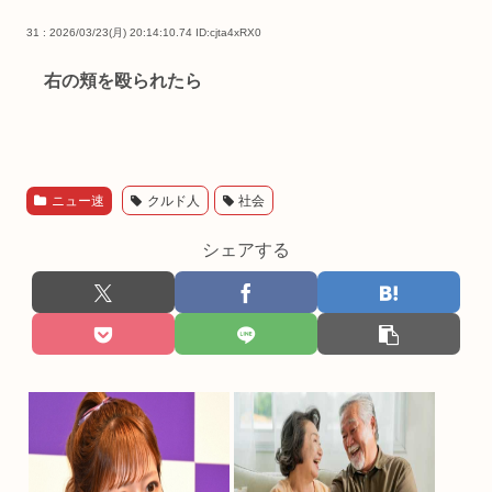
31 : 2026/03/23(月) 20:14:10.74
ID:cjta4xRX0
右の頬を殴られたら
ニュー速
クルド人
社会
シェアする