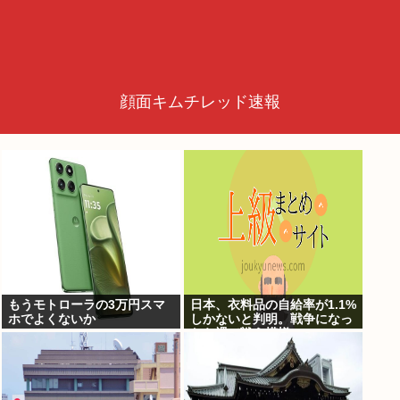
顔面キムチレッド速報
もうモトローラの3万円スマ
日本、衣料品の自給率が1.1%
ホでよくないか
しかないと判明。戦争になっ
たら裸で戦う模様www