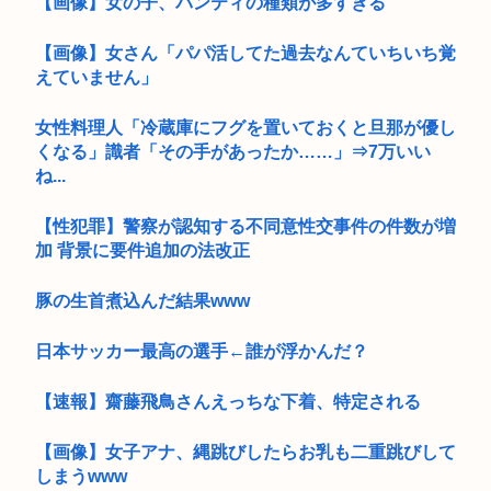
【画像】女の子、パンティの種類が多すぎる
【画像】女さん「パパ活してた過去なんていちいち覚
えていません」
女性料理人「冷蔵庫にフグを置いておくと旦那が優し
くなる」識者「その手があったか……」⇒7万いい
ね...
【性犯罪】警察が認知する不同意性交事件の件数が増
加 背景に要件追加の法改正
豚の生首煮込んだ結果www
日本サッカー最高の選手←誰が浮かんだ？
【速報】齋藤飛鳥さんえっちな下着、特定される
【画像】女子アナ、縄跳びしたらお乳も二重跳びして
しまうwww