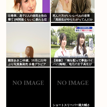
辻希美、息子2人の病気を告白
死んだ方がいいレベルの老害
寝て1時間後くらいに暴れる症
「高校生がやりたがってんだか
状「夜驚症」にファンからアド
ら甲子園でやらせろ！」
バイスの声
雛形あきこ48歳、10月に22年
【画像】「梅を配って事故バイ
ぶり写真集発売 水着グラビア
バイ(梅梅)」地元の女子高生が
にも挑戦「なんと!!!」「おぉ
ドライバーに梅を配って安全運
~」「学生時代が蘇りました」
転を呼びかけ
ショートスリーパー堀大輔さ