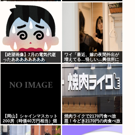
周りがコソコソしだしてやば
いwww」5万いいね
【絶望画像】7月の電気代逝
ワイ「最近、嫁の夜間外出が
ったああああああああ
増えてる…怪しい…興信所に
あ！！！！！
調査させたろ！」興信所「報
告します」⇒結果www
【岡山】シャインマスカット
焼肉ライクで2170円食べ放
200房（時価40万円相当）畑
題！今どき2170円の肉食べ放
から盗んだ疑いで男を逮捕 ネ
題なんてないぞ！
ットで販売