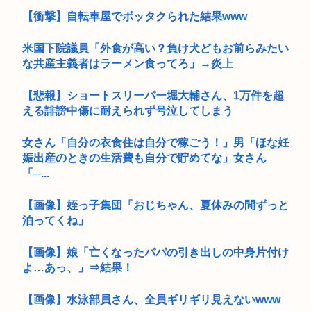
【衝撃】自転車屋でボッタクられた結果www
米国下院議員「外食が高い？負け犬どもお前らみたい
な共産主義者はラーメン食ってろ」→炎上
【悲報】ショートスリーパー堀大輔さん、1万件を超
える誹謗中傷に耐えられず号泣してしまう
女さん「自分の衣食住は自分で稼ごう！」男「ほな妊
娠出産のときの生活費も自分で貯めてな」女さん
「─...
【画像】姪っ子集団「おじちゃん、夏休みの間ずっと
泊ってくね」
【画像】娘「亡くなったパパの引き出しの中身片付け
よ…あっ、」⇒結果！
【画像】水泳部員さん、全員ギリギリ見えないwww