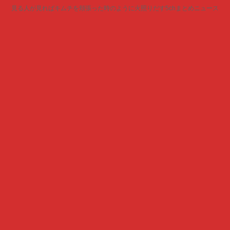
見る人が見ればキムチを頬張った時のように火照りだす5chまとめニュース