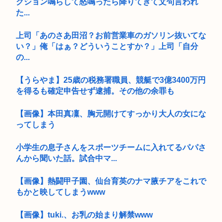
クション鳴らして怒鳴ったら降りてきて文句言われ
た...
上司「あのさあ田沼？お前営業車のガソリン抜いてな
い？」俺「はぁ？どういうことすか？」上司「自分
の...
【うらやま】25歳の税務署職員、競艇で3億3400万円
を得るも確定申告せず逮捕。その他の余罪も
【画像】本田真凜、胸元開けてすっかり大人の女にな
ってしまう
小学生の息子さんをスポーツチームに入れてるパパさ
んから聞いた話。試合中マ...
【画像】熱闘甲子園、仙台育英のナマ腋チアをこれで
もかと映してしまうwww
【画像】tuki.、お乳の始まり解禁www