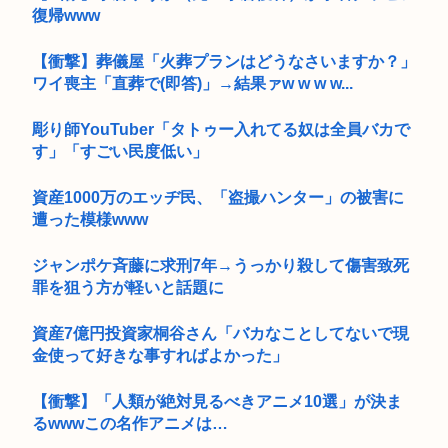
復帰www
【衝撃】葬儀屋「火葬プランはどうなさいますか？」
ワイ喪主「直葬で(即答)」→結果ァw w w w...
彫り師YouTuber「タトゥー入れてる奴は全員バカで
す」「すごい民度低い」
資産1000万のエッヂ民、「盗撮ハンター」の被害に
遭った模様www
ジャンポケ斉藤に求刑7年→うっかり殺して傷害致死
罪を狙う方が軽いと話題に
資産7億円投資家桐谷さん「バカなことしてないで現
金使って好きな事すればよかった」
【衝撃】「人類が絶対見るべきアニメ10選」が決ま
るwwwこの名作アニメは…