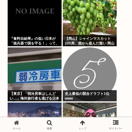
『食料自給率』の低い日本が
【岡山】シャインマスカット
「核兵器で国を守る！」って、
200房、畑から盗んだ疑い 岡山
頭おかしくね？食べ物止められ
県警が男を逮捕
たら終わりじゃん
【東京】「弱冷房車はしんど
史上最低の競合ドラフト1位
い…」海外旅行者も逃げる日本
www
の猛暑、だけど冷房意識は20
年前のまま
ホーム
検索
トップ
サイドバー