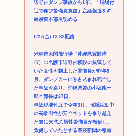
辺野古ダンプ事故から1年、「現場付
近で再び警備員負傷」産経報道を沖
縄県警本部長認める
6/27(金) 13:33配信
米軍普天間飛行場（沖縄県宜野湾
市）の名護市辺野古移設に抗議して
いた女性を制止した警備員が昨年6
月、ダンプカーに巻き込まれ死亡し
た事故を巡り、沖縄県警の小堀龍一
郎本部長は27日、
事故現場付近で今年3月、抗議活動中
の高齢男性が安全ネットを乗り越え
た際に50代の男性警備員が転倒し、
負傷していたとする産経新聞の報道