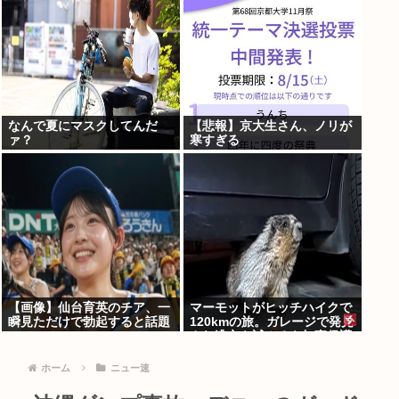
なんで夏にマスクしてんだ
【悲報】京大生さん、ノリが
ァ？
寒すぎる
【画像】仙台育英のチア、一
マーモットがヒッチハイクで
瞬見ただけで勃起すると話題
120kmの旅。ガレージで発見
に
され逃亡を試みるも無事保護
ホーム
ニュー速