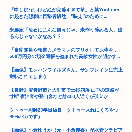
「申し訳ないけど絵が完璧すぎて草」と某Youtuber
に起きた悲劇に目撃者騒然、”映え”のために...
米農家「流石にこんな値段じゃ、米作り辞める人、出
るんじゃないかなあ？？」
「自衛隊員や報道カメラマンのフリをして泥棒を…」
500万円分の預金通帳を盗まれた高齢女性が明かす...
【画像】モンハンワイルズさん、サンブレイクに売上
逆転されてしまう
【長野】安曇野市と大町市で土砂崩落 山中の道路が
寸断 宿泊客や登山客など計400人近くが孤立か ...
タトゥー彫師23年目店長「タトゥー入れにくるやつ
99%バカです」
【画像】小倉ゆうか（元・小倉優香）が水着グラビア