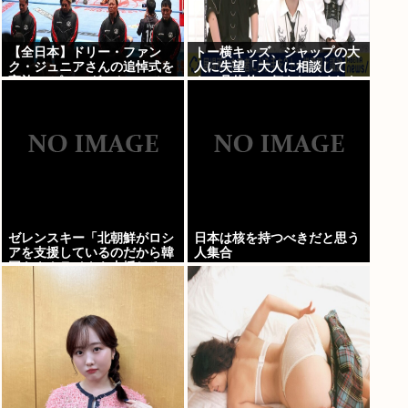
【全日本】ドリー・ファン
トー横キッズ、ジャップの大
ク・ジュニアさんの追悼式を
人に失望「大人に相談して
実施 スピニング・トー・ホー
も、具体的に何もしてくれな
ルドも流れる
い。結果的に傷つく。福祉は
自由が奪われる」
ゼレンスキー「北朝鮮がロシ
日本は核を持つべきだと思う
アを支援しているのだから韓
人集合
国もウクライナを支援しろ」