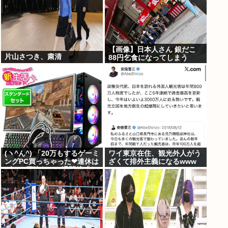
【画像】日本人さん 銀だこ
片山さつき、粛清
88円乞食になってしまう
(ヽ^ん^) 「20万もするゲーミ
ワイ東京在住、観光外人がう
ングPC買っちゃった❤連休は
ざくて排外主義になるwww
ゲーム三昧だ」一週間後「お
届け物でーす」（ヽ´ん`）
「そう…」