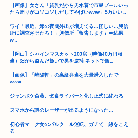
【画像】女さん「貧乳だから男水着で市民プールいっ
たら周りがコソコソしだしてやばいwww」5万いい...
ワイ「最近、嫁の夜間外出が増えてる…怪しい…興信
所に調査させたろ！」興信所「報告します」⇒結果
w...
【岡山】シャインマスカット200房（時価40万円相
当）畑から盗んだ疑いで男を逮捕 ネットで販...
【画像】「崎陽軒」の高級弁当を大量購入したで
www
ジャンポケ斎藤、乞食ライバーと化し正式に終わる
スマホから謎のレーザーが出るようになった…
初心者マーク女のパルクール運転、ガチで一線をこえ
る