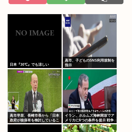
高市、子どものSNS利用規制を
日本『30℃』でも涼しい
指示
高市早苗、長崎市長から「日本
イラン、ホルムズ海峡開放でア
政府が核保有を検討しているこ
メリカに6つの条件を提示 戦争
と」を公然と批判され思いっき
継続へ
り睨みつける