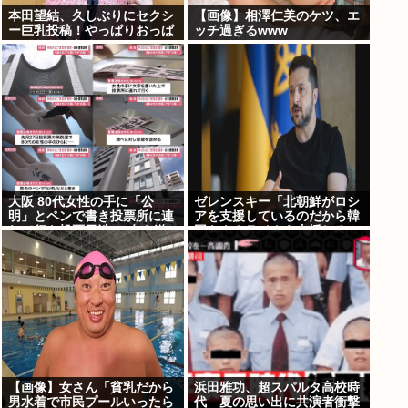
本田望結、久しぶりにセクシ
【画像】相澤仁美のケツ、エ
ー巨乳投稿！やっぱりおっぱ
ッチ過ぎるwww
いでかかった！
大阪 80代女性の手に「公
ゼレンスキー「北朝鮮がロシ
明」とペンで書き投票所に連
アを支援しているのだから韓
れて行き投票干渉 60女を送
国もウクライナを支援しろ」
検【いさ酒場】
【画像】女さん「貧乳だから
浜田雅功、超スパルタ高校時
男水着で市民プールいったら
代 夏の思い出に共演者衝撃