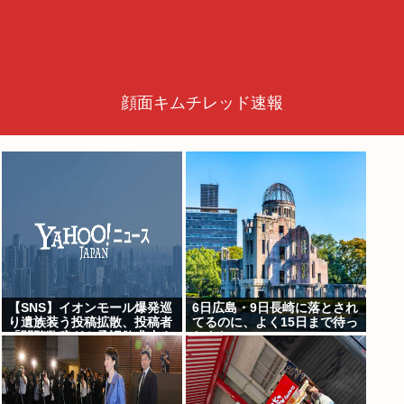
顔面キムチレッド速報
【SNS】イオンモール爆発巡
6日広島・9日長崎に落とされ
り遺族装う投稿拡散、投稿者
てるのに、よく15日まで待っ
「閲覧数稼ぎや承認欲求止ま
たよな
らなくなった」