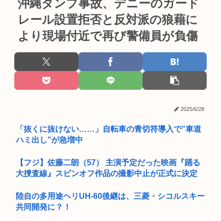
沖縄ダンプ事故、デニーのガード
レール設置拒否と反対派の狼藉に
より現場付近で再び警備員が負傷
2025/6/28
「抜くに抜けない……」自転車の青切符導入で”車道
ハミ出し”が急増中
【フジ】佐藤二朗（57） 主演予定だった映画『踊る
大捜査線』スピンオフ作品の撮影中止が正式に決定
陸自の多用途ヘリUH-60後継は、三菱・シコルスキー
共同開発に？！