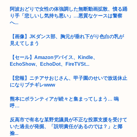
阿波おどりで女性の体強調した無断動画拡散、憤る踊
り手「悲しいし気持ち悪い」…悪質なケースは警察
へ...
【画像】JKダンス部、胸元が垂れ下がり色白の乳が
見えてしまう
【セール】Amazonデバイス、Kindle、
EchoShow、EchoDot、FireTVSt...
【悲報】ニチアサおじさん、甲子園のせいで放送休止
になりブチギレwww
熊本にボランティアが続々と集まってしまう… 嗚
呼…
反高市で有名な某野党議員が不正な投票支援を受けて
いた過去が発掘、「説明責任があるのでは？」と揶
揄...