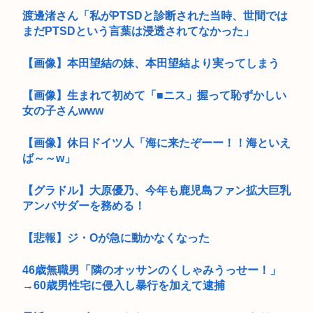
渡邊渚さん「私がPTSDと診断された当時、世間では
まだPTSDという言葉は浸透されてなかった」
【画像】本田望結の妹、本田望結より実ってしまう
【画像】生まれて初めて「■ニス」握って恥ずかしい
女の子さんwww
【画像】休日ドイツ人「海に来たぞーー！！海といえ
ば～～w」
【グラドル】大原優乃、今年も鹿児島ファン拡大巨乳
アンバサダーを務める！
【悲報】ジ・Oが急に動かなくなった
46歳無職男「隣のオッサンのくしゃみうっせー！」
→60歳男性宅に侵入し暴行を加えて逮捕