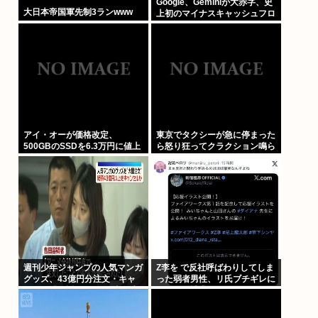
Google、Geminiが大赤字、史
大日本帝国軍先制3ランwww
上初のマイナスキャッシュフロ
ーに陥る
アイ・オーが価格改定、
東京でタクシーが急に停まった
500GBのSSDを6.3万円に値上
ら怒り狂ってクラクション鳴ら
げしてしまう 元の値段3.4万か
してるやつ、だいたい田舎ナン
らほぼ2倍の地獄へ
バーwww
週刊少年ジャンプの人気マンガ
Z李を で反社呼ばわりしてしま
グッズ、43億円分注文・キャ
った弱者男性、リ氏ブチギレに
ンセル繰り返したか 32歳女逮
より開示請求へ
捕「注文したことで欲求が満た
された」