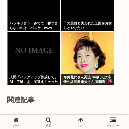
ハッキリ言う、みてて一番つま
千の英雄と失われた王国をお前
らないのは「バスケ」www
らとやりたい
人間「バックアップ作成して」
寿美花代さん死去 94歳 夫は俳
AI「了解。あ、間違えちゃった
優の故高島忠夫さん 高嶋政
」HDD全消去
宏、政伸の母
関連記事
新体操元日本代表・田中琴乃さ
芸スポ
ん、第１子妊娠を報告「お腹の
ホーム
検索
トップ
サイドバー
中に小さな命を授かりました」