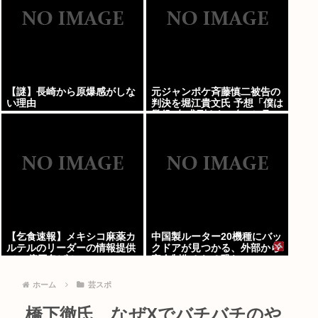
【謎】長崎から原爆感がしな
元ジャンポケ斉藤慎二被告の
い理由
判決を堀江貴文氏 予想「僕は
懲役4年求刑され 2年6か月の
実刑だったが…」
【乞食速報】メキシコ麻薬カ
中国製ルーター20機種にバッ
ルテルのリーダーの情報提供
クドアが見つかる、外部から
で39億円急げ！
完全制御される恐れ
ホーム
芸スポ
橋下徹氏、なぜXでバチバチのや