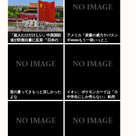
「盗人たけだけしい」中国国防
アメリカ「原爆の威力ヤバスン
省が防衛白書に反発 「日本の
ギwwwもう一発いっとこ
新型軍国主義」と批判
www」これちょっとやりすぎ
だろ
昔の夏ってさもっと涼しかった
イオン、ポケモンカードは「小
よな
中学生にしか売らない」 転売
対策の決断が「素晴らしい」