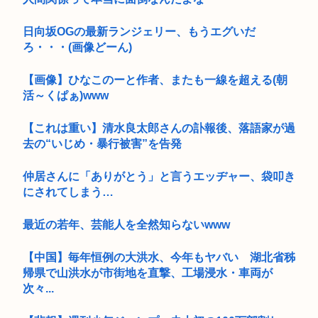
日向坂OGの最新ランジェリー、もうエグいだ
ろ・・・(画像どーん)
【画像】ひなこのーと作者、またも一線を超える(朝
活～くぱぁ)www
【これは重い】清水良太郎さんの訃報後、落語家が過
去の“いじめ・暴行被害”を告発
仲居さんに「ありがとう」と言うエッヂャー、袋叩き
にされてしまう…
最近の若年、芸能人を全然知らないwww
【中国】毎年恒例の大洪水、今年もヤバい 湖北省秭
帰県で山洪水が市街地を直撃、工場浸水・車両が
次々...