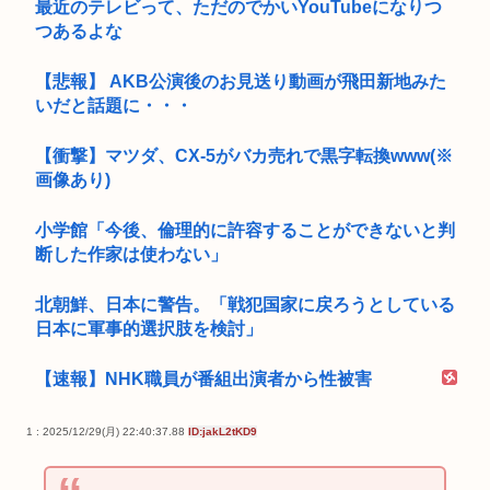
最近のテレビって、ただのでかいYouTubeになりつ
つあるよな
【悲報】 AKB公演後のお見送り動画が飛田新地みた
いだと話題に・・・
【衝撃】マツダ、CX-5がバカ売れで黒字転換www(※
画像あり)
小学館「今後、倫理的に許容することができないと判
断した作家は使わない」
北朝鮮、日本に警告。「戦犯国家に戻ろうとしている
日本に軍事的選択肢を検討」
【速報】NHK職員が番組出演者から性被害
1 : 2025/12/29(月) 22:40:37.88
ID:jakL2tKD9