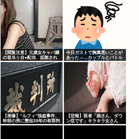
サ！」日本「…」
【閲覧注意】元臆女キャバ嬢
今日ガストで胸糞悪いことが
の首吊り自●配信、拡散され
あった→…カップルとバトル
まくって終わるwww
してあわや警察沙汰だったん
だがどっちが悪い？
【画像】“ルフィ”強盗事件、
【悲報】医者「娘さん、ダウ
幹部の男に懲役20年の有罪判
ン症です」キラキラ女さん
決確定！！！
「人生終わった」⇒絶望
へ！！！！