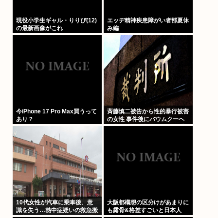
現役小学生ギャル・りりぴ(12)
エッヂ精神疾患障がい者部夏休
の最新画像がこれ
み編
今iPhone 17 Pro Max買うって
斉藤慎二被告から性的暴行被害
あり？
の女性 事件後にバウムクーヘ
ン店を経営やTikTokでライブ配
信する姿に「言葉にできない悔
しさと怒り」
10代女性が汽車に乗車後、意
大阪都構想の区分けがあまりに
識を失う…熱中症疑いの救急搬
も露骨&格差すごいと日本人