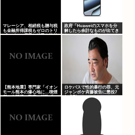
マレーシア、相続税も贈与税
政府「Huaweiのスマホを分
も金融所得課税もゼロのトリ
解したら余計なものが出てき
プルゼロで優秀な移民を海外
た」これって結局なんだった
から集めてしまう…
の？
【熊本地震】専門家「イオン
ロケバスで性的暴行の罪、元
モール熊本の爆心地に…喫煙
ジャンポケ斉藤被告に懲役7
所と自販機」警察・消防「」
年求刑⇒！
←これ・・・