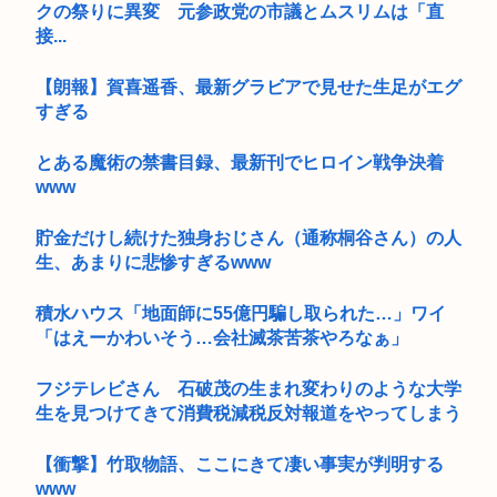
クの祭りに異変 元参政党の市議とムスリムは「直
接...
【朗報】賀喜遥香、最新グラビアで見せた生足がエグ
すぎる
とある魔術の禁書目録、最新刊でヒロイン戦争決着
www
貯金だけし続けた独身おじさん（通称桐谷さん）の人
生、あまりに悲惨すぎるwww
積水ハウス「地面師に55億円騙し取られた…」ワイ
「はえーかわいそう…会社滅茶苦茶やろなぁ」
フジテレビさん 石破茂の生まれ変わりのような大学
生を見つけてきて消費税減税反対報道をやってしまう
【衝撃】竹取物語、ここにきて凄い事実が判明する
www