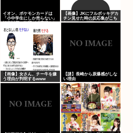
イオン、ポケモンカードは
【画像】JKにフルボッキデカ
「小中学生にしか売らない」
チン見せた時の反応集がこち
転売対策の決断が「素晴らし
らww
い」
【画像】女さん、チー牛を嫌
【謎】長崎から原爆感がしな
う理由が判明するwww
い理由