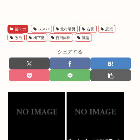
芸スポ
レスバ
北村晴男
右翼
思想
政治
橋下徹
百田尚樹
議論
シェアする