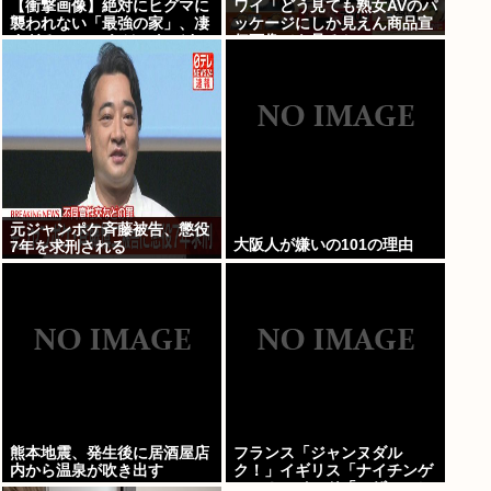
【衝撃画像】絶対にヒグマに
ワイ「どう見ても熟女AVのパ
襲われない「最強の家」、凄
ッケージにしか見えん商品宣
すぎるwwwこれは…ヤバす
伝画像でも見るか...」
ぎる…
元ジャンポケ斉藤被告、懲役
大阪人が嫌いの101の理由
7年を求刑される
熊本地震、発生後に居酒屋店
フランス「ジャンヌダル
内から温泉が吹き出す
ク！」イギリス「ナイチンゲ
ール！」インド「マザーテレ