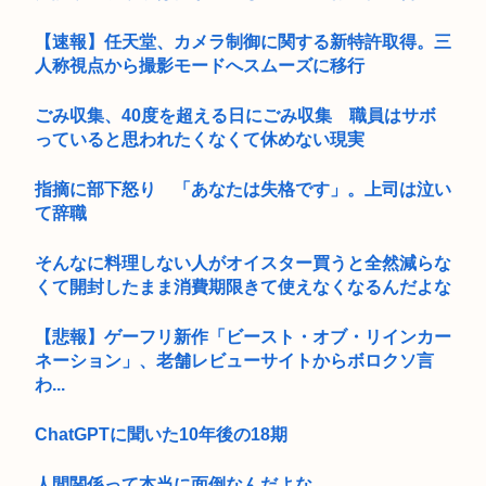
【速報】任天堂、カメラ制御に関する新特許取得。三
人称視点から撮影モードへスムーズに移行
ごみ収集、40度を超える日にごみ収集 職員はサボ
っていると思われたくなくて休めない現実
指摘に部下怒り 「あなたは失格です」。上司は泣い
て辞職
そんなに料理しない人がオイスター買うと全然減らな
くて開封したまま消費期限きて使えなくなるんだよな
【悲報】ゲーフリ新作「ビースト・オブ・リインカー
ネーション」、老舗レビューサイトからボロクソ言
わ...
ChatGPTに聞いた10年後の18期
人間関係って本当に面倒なんだよな