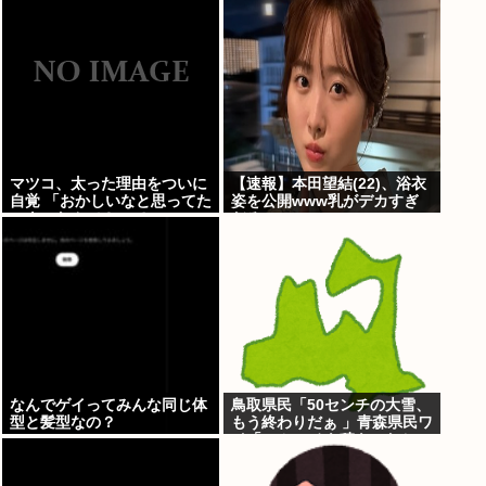
ない」
マツコ、太った理由をついに
【速報】本田望結(22)、浴衣
自覚 「おかしいなと思ってた
姿を公開www乳がデカすぎ
のよ、なんで？って」
だろwww
なんでゲイってみんな同じ体
鳥取県民「50センチの大雪、
型と髪型なの？
もう終わりだぁ 」青森県民ワ
イ「50センチも積もったか
ｗ」