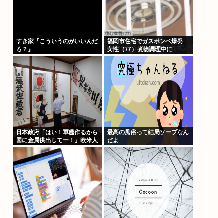
すき家『こういうのがいいんだ
福岡市住宅でガスボンベ爆発
ろ？』
女性（77）煮物調理中に
日本政府「はい！軍艦作るから
最高の風俗って結局ソープなん
国に金属供出してー！」欧米人
だよ
「don’t stop！」日本人「？」