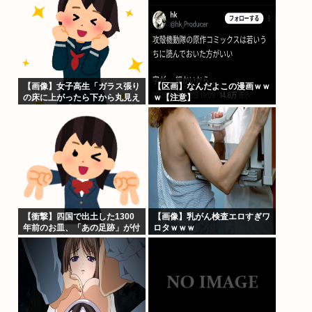
【画像】女子高生「ガラス張り
【区画】なんだよこの漫画ｗｗ
の床に上がったら下から丸見え
ｗ【注意】
だったｗ」ﾊﾟｼｬ
【衝撃】四国で出土した1300
【画像】乳がん検査エロすぎワ
年前のお皿、「あの足跡」が付
ロタｗｗｗ
いている模様www