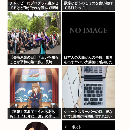
チャッピーにプログラム書かせ
原爆がどうのこうのを言い続け
てるけど俺がそれを読んで理解
てる奴らって
する速度の方が遅くて悲しくな
ってきた…(´;ω;`)
【長崎原爆の日】「互いを知る
日本人の大腸がんの半数、毒素
ことが平和の第一歩」 長崎
を出すヤバい大腸菌に感染した
市・平和公園で朝鮮人犠牲者を
ことによるものだと判明！おま
追悼
えらの腸にもいるかも
【速報】気象庁「うわあああ
ショートスリーパーの奴、寝な
あ！！『10年に一度』の著し
いで1週間24時間配信すればい
い高温が来るぞ！！ヤバい今回
いじゃん
はヤバい！！」