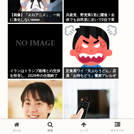
【画像】「エロアニメ」、一向
共産党、野党第1党に躍進！全
に進化しないwww
体でも自民党に次いで2位で革
命ここに成就w
イランはトランプ政権との交渉
定食屋ワイ「天ぷらうどん」店
を拒否し、2029年の任期終了
員「お待ちどう」蕎麦アレルギ
まで待つと表明した
ーワイ「これそばと一緒に茹で
た？」 ←最初に言わなかった
ワイが悪いのか？
【画像】ショートスリーパー堀
【衝撃】NHKさん、みんなが
ホーム
検索
トップ
サイドバー
大輔さんの若い頃がイケメンス
見て見ぬふりをしてきた事を突