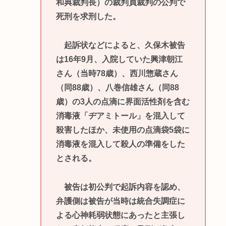
和典裁判長）の裁判員裁判の公判で
死刑を求刑した。
起訴状などによると、久保木被告
は16年9月、入院していた興津朝江
さん（当時78歳）、西川惣蔵さん
（同88歳）、八巻信雄さん（同88
歳）の3人の点滴に界面活性剤を含む
消毒液「ヂアミトール」を混入して
殺害したほか、未使用の点滴袋5袋に
消毒液を混入して殺人の準備をした
とされる。
被告は初公判で起訴内容を認め、
弁護側は被告が当時は統合失調症に
よる心神耗弱状態にあったと主張し