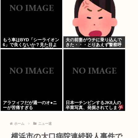
もう車はBYD「シーライオン
夫の前妻がウチに乗り込んで
6」で良くないか？見た目よ
きた・・・とりあえず警察呼
し.PH.EV.保証長い.中国製…
んでひきとってもらった
嫌儲民が求めるものが全てあ
る
アラフィフだが週一のオ●ニ
日本一チンビンするJK8人の
ーが苦痛すぎる
卒業写真、発掘されてしまう
ホーム
ニュー速
横浜市の大口病院連続殺人事件で