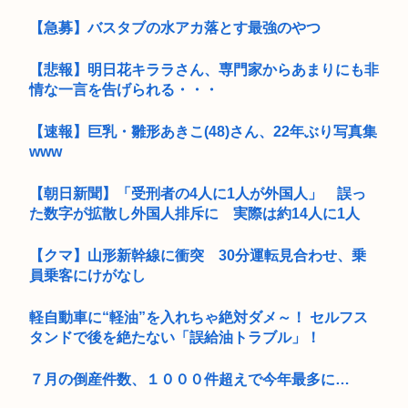
【急募】バスタブの水アカ落とす最強のやつ
【悲報】明日花キララさん、専門家からあまりにも非
情な一言を告げられる・・・
【速報】巨乳・雛形あきこ(48)さん、22年ぶり写真集
www
【朝日新聞】「受刑者の4人に1人が外国人」 誤っ
た数字が拡散し外国人排斥に 実際は約14人に1人
【クマ】山形新幹線に衝突 30分運転見合わせ、乗
員乗客にけがなし
軽自動車に“軽油”を入れちゃ絶対ダメ～！ セルフス
タンドで後を絶たない「誤給油トラブル」！
７月の倒産件数、１０００件超えで今年最多に…