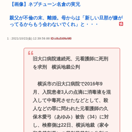
【画像】ネプチューン名倉の実兄
親父が不倫の末、離婚。母からは「新しい旦那が嫌が
ってるからもう会わないでくれ」と・・・
1 : 2021/10/22(金) 12:39:59.88
ID:c8uS4NvM0
旧大口病院連続死、元看護師に死刑
を求刑 横浜地裁公判
横浜市の旧大口病院で2016年9
月、入院患者3人の点滴に消毒液を混
入して中毒死させたなどとして、殺
人などの罪に問われた元看護師の久
保木愛弓（あゆみ）被告（34）に対
し、検察側は22日、横浜地裁（家令