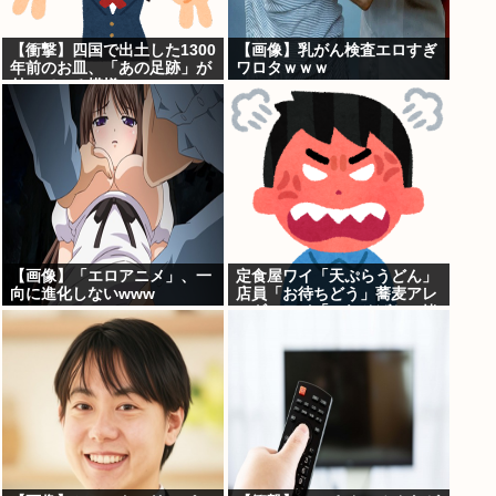
【衝撃】四国で出土した1300
【画像】乳がん検査エロすぎ
年前のお皿、「あの足跡」が
ワロタｗｗｗ
付いている模様www
【画像】「エロアニメ」、一
定食屋ワイ「天ぷらうどん」
向に進化しないwww
店員「お待ちどう」蕎麦アレ
ルギーワイ「これそばと一緒
に茹でた？」 ←最初に言わな
かったワイが悪いのか？