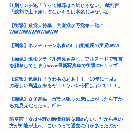
江別リンチ犯「立って謝罪は本気じゃない」 裁判官
「裁判で土下座してないキミは本気じゃないな」
【衝撃】政党支持率、共産党が野党第一党に
WWWWWWWWWWW
【画像】ネプチューン名倉の山口組組長の実兄www
【画像】現役グラドル栗原もみじ、フルヌードで乳首
を解禁してしまうwww最新写真集で衝撃のFカップ...
【速報】気象庁「うわああああ！！『10年に一度』
の著しい高温が来るぞ！！ヤバい今回はヤバい！！」
【画像】女子高生「ガラス張りの床に上がったら下か
ら丸見えだったｗ」ﾊﾟｼｬ
暇空茜「女は生理の時間経験を積めない。だから男の
方が知能が上w」 こいつって過去に何かあったのか...