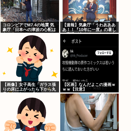
コロンビアでM7.4の地震 気
【速報】気象庁「うわあああ
象庁「日本への津波の心配は
あ！！『10年に一度』の著し
ありません」
い高温が来るぞ！！ヤバい今
回はヤバい！！」
【画像】女子高生「ガラス張
【区画】なんだよこの漫画ｗ
りの床に上がったら下から丸
ｗｗ【注意】
見えだったｗ」ﾊﾟｼｬ