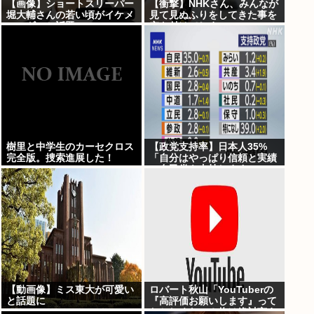
【画像】ショートスリーパー
【衝撃】NHKさん、みんなが
堀大輔さんの若い頃がイケメ
見て見ぬふりをしてきた事を
ンスギルと話題にwww
突き付けてしま
う･･････････！！
樹里と中学生のカーセクロス
【政党支持率】日本人35%
完全版。捜索進展した！
「自分はやっぱり信頼と実績
の自民党を支持します」
【動画像】ミス東大が可愛い
ロバート秋山「YouTuberの
と話題に
『高評価お願いします』って
おかしくない？俺は絶対言え