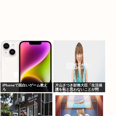
iPhoneで面白いゲーム教え
片山さつき財務大臣「生活保
ろ
護を恥と思わないことが問
題」高市早苗「さもしい人の
せいで国が滅びる」