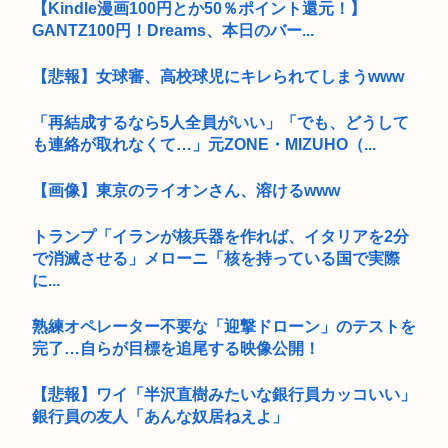
【Kindle漫画100円とか50％ポイント還元！】
GANTZ100円！Dreams、本日のバー...
【悲報】女球審、高校球児にキレられてしまうwww
「再結成するなら5人全員がいい」「でも、どうして
も連絡が取れなくて…」元ZONE・MIZUHO（...
【画像】東京のライオンさん、溶けるwww
トランプ「イランが核兵器を作れば、イタリアを2分
で消滅させる」メローニ「核を持っている国で実際
に...
熟練オペレーター不要な「迎撃ドローン」のテストを
完了…自らが目標を追尾する映像公開！
【悲報】ワイ「半沢直樹みたいな銀行員カッコいい」
銀行員の友人「あんな奴居ねえよ」