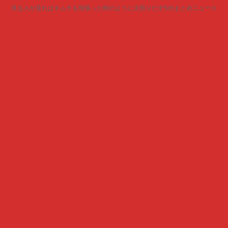
見る人が見ればキムチを頬張った時のように火照りだす5chまとめニュース