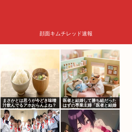
顔面キムチレッド速報
まさかとは思うが今どき味噌
医者と結婚して勝ち組だった
汁飲んでるアホおらんよね？
はずの専業主婦「医者と結婚
今すぐ捨てろ！死んでも知ら
して後悔している」
んぞ！⚰