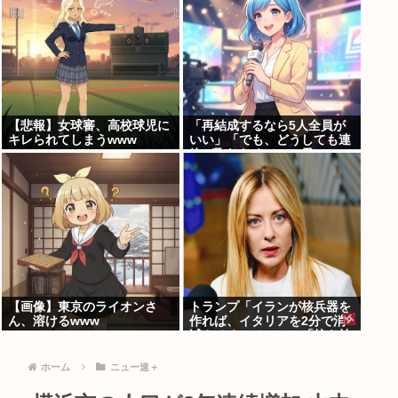
Harlem Beat、新テニスの王
子様、グラゼニ、シュート！
新たなる伝説などポイント還
元！
【悲報】女球審、高校球児に
「再結成するなら5人全員が
キレられてしまうwww
いい」「でも、どうしても連
絡が取れなくて…」元
ZONE・MIZUHO（38）が明
かす「19年ぶりに芸能界復
帰」した本当の理由
【画像】東京のライオンさ
トランプ「イランが核兵器を
ん、溶けるwww
作れば、イタリアを2分で消
滅させる」メローニ「核を持
っている国で実際に使ったア
ホはアメリカだけｗ」
ホーム
ニュー速＋