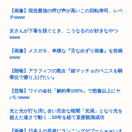
【画像】現役最強の呼び声が高いこの回転寿司、レベ
チwww
女さんが下着を脱ぐとき、こうなるのが好きなやつ
www
【画像】メスガキ、卑猥な『舌なめずり画像』を投稿
www
【朗報】アラフィフの熟女『細マッチョのペニスを騎
乗位で擦り上げたい』
【悲報】ワイの会社「解約率100%」で想像以上にヤ
バいwww
光と光が打ち消し合い完全な暗闇「光渦」となり光を
超えた速さで動く→50年を経て直接観測成功
【画像】日本人の若者にランニングがブームｗｗいま