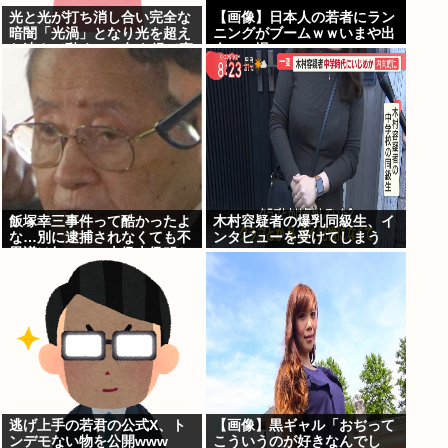
光と光が打ち消し合い完全な
【画像】日本人の若者にラン
暗闇「光渦」となり光を超え
ニングがブームｗｗいまや出
た速さで動く→50年を経て直
会いの場にwww
接観測成功
飯塚幸三事件って酷かったよ
木村容疑者の爆乳同級生、イ
な…別に逮捕されなくても不
ンタビューを受けてしまう
思議は無いのに上級上級叩か
www
れまくってさ
逃げ上手の若君の公式X、ト
【画像】黒ギャル「おぢって
ンデモない物を公開www
こういうのが好きなんでし