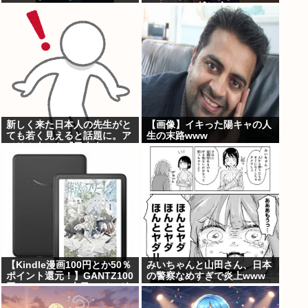
ょ？www」ﾄﾞﾝｯ！
新しく来た日本人の先生がと
【画像】イキった陽キャの人
ても若く見えると話題に。ア
生の末路www
メリカ人から『日本人...
【Kindle漫画100円とか50％
みいちゃんと山田さん、日本
ポイント還元！】GANTZ100
の警察なめすぎで炎上www
円！Dreams、本日のバーガ
ーがセール中！BUNGO、