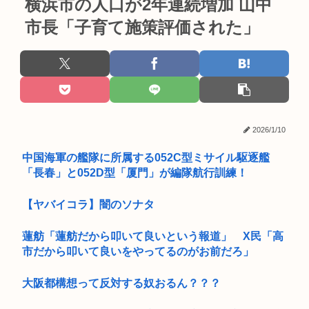
横浜市の人口が2年連続増加 山中
市長「子育て施策評価された」
2026/1/10
中国海軍の艦隊に所属する052C型ミサイル駆逐艦
「長春」と052D型「厦門」が編隊航行訓練！
【ヤバイコラ】闇のソナタ
蓮舫「蓮舫だから叩いて良いという報道」 X民「高
市だから叩いて良いをやってるのがお前だろ」
大阪都構想って反対する奴おるん？？？