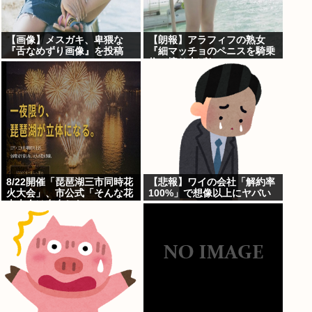
【画像】メスガキ、卑猥な
【朗報】アラフィフの熟女
『舌なめずり画像』を投稿
『細マッチョのペニスを騎乗
www
位で擦り上げたい』
8/22開催「琵琶湖三市同時花
【悲報】ワイの会社「解約率
火大会」、市公式「そんな花
100%」で想像以上にヤバい
火大会は存在しない」→ SNS
www
阿鼻叫喚