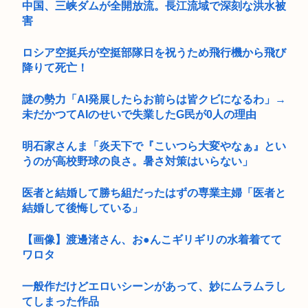
中国、三峡ダムが全開放流。長江流域で深刻な洪水被
害
ロシア空挺兵が空挺部隊日を祝うため飛行機から飛び
降りて死亡！
謎の勢力「AI発展したらお前らは皆クビになるわ」→
未だかつてAIのせいで失業したG民が0人の理由
明石家さんま「炎天下で『こいつら大変やなぁ』とい
うのが高校野球の良さ。暑さ対策はいらない」
医者と結婚して勝ち組だったはずの専業主婦「医者と
結婚して後悔している」
【画像】渡邊渚さん、お●んこギリギリの水着着てて
ワロタ
一般作だけどエロいシーンがあって、妙にムラムラし
てしまった作品