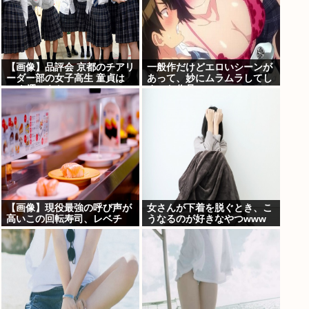
【画像】品評会 京都のチアリ
一般作だけどエロいシーンが
ーダー部の女子高生 童貞は
あって、妙にムラムラしてし
10を選ぶらしい
まった作品
【画像】現役最強の呼び声が
女さんが下着を脱ぐとき、こ
高いこの回転寿司、レベチ
うなるのが好きなやつwww
www