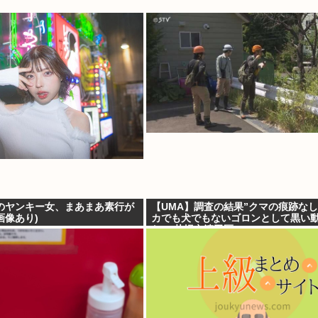
のヤンキー女、まあまあ素行が
【UMA】調査の結果”クマの痕跡なし
画像あり)
カでも犬でもないゴロンとして黒い
た」 札幌市清田区