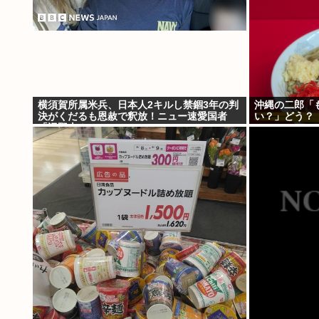
横須賀所属米兵、日本人2キルし禁錮3年の判
沖縄の二郎「
決がくだるも恩赦で釈放！ニュー速愛国者
い？」どう？
「辺野古！」