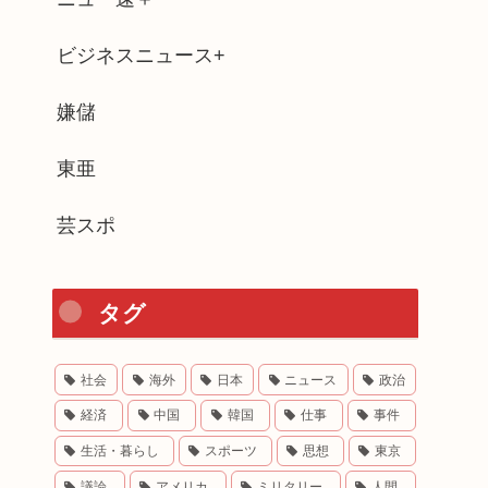
ビジネスニュース+
嫌儲
東亜
芸スポ
タグ
社会
海外
日本
ニュース
政治
経済
中国
韓国
仕事
事件
生活・暮らし
スポーツ
思想
東京
議論
アメリカ
ミリタリー
人間