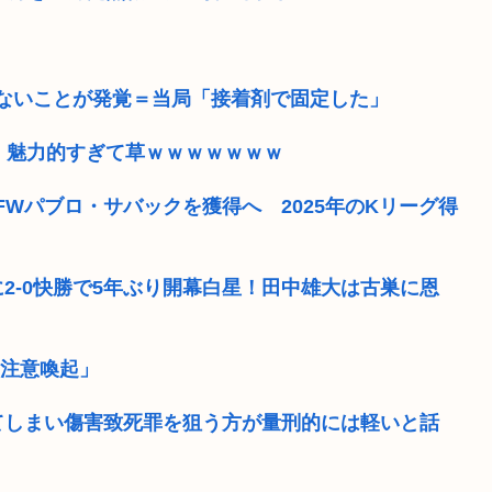
ないことが発覚＝当局「接着剤で固定した」
 魅力的すぎて草ｗｗｗｗｗｗｗ
Wパブロ・サバックを獲得へ 2025年のKリーグ得
に2-0快勝で5年ぶり開幕白星！田中雄大は古巣に恩
の注意喚起」
てしまい傷害致死罪を狙う方が量刑的には軽いと話