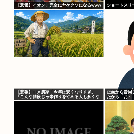
【悲報】イオン、完全にヤケクソになるwww
ショートスリ
【悲報】コメ農家「今年は安くなりすぎ」
正面から昔同
「こんな値段じゃ米作りをやめる人も多くな
たから「お～
るんじゃないかな?」
んや