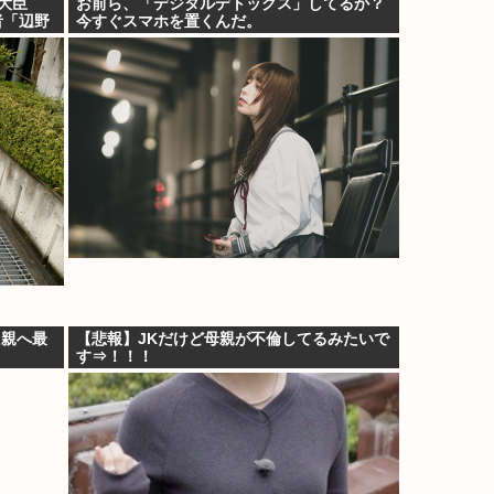
大臣
お前ら、「デジタルデトックス」してるか？
者「辺野
今すぐスマホを置くんだ。
た親へ最
【悲報】JKだけど母親が不倫してるみたいで
す⇒！！！