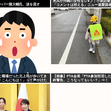
米兵が沖縄の女性をレ●プ！小泉防衛
ーパー堀大輔氏、涙を流す
「コメントは控える」ニュー速愛国
古！」
じ職場だった元上司が歩いてき
【画像】PTA会長「PTA参加拒否し
！こんにちは！」って声かけた
終警告。こうなってもいい？」⇒！