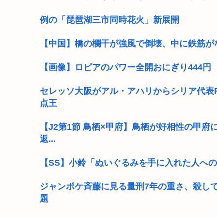
例の「琵琶湖三市同時花火」新展開
【中国】橋の欄干が強風で倒壊、中に鉄筋が
【画像】ロピアのパワー全開おにぎり444円
セレッソ大阪がアル・アハリからシリア代表F
点王
【J2第1節 鳥栖×甲府】鳥栖が好相性の甲府
返...
【SS】小鈴「ぬいぐるみを手に入れた人へ
ジャンポケ斉藤に見る量刑7年の重さ、殺し
題