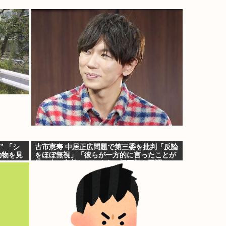
” 「シ
古市憲寿 中居正広問題で第三委を批判「反論
動物を見
をほぼ無視」「彼らが一方的に言ったことが
世の中に定着してしまう」橋下徹も同調