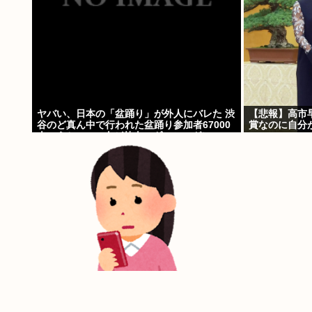
ヤバい、日本の「盆踊り」が外人にバレた 渋
【悲報】高市
谷のど真ん中で行われた盆踊り参加者67000
賞なのに自分
人のうち20000人が外人、ダンシングヒーロ
ーに熱狂