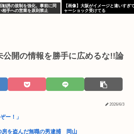
話勧誘の規制を強化。事前に同
【画像】大阪がイメージと違いすぎ
い相手への営業を原則禁止
ャーショック受けてる
未公開の情報を勝手に広めるな!!論
2026/6/3
るぞー！」
0房を盗んだ無職の男逮捕 岡山