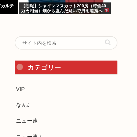
てカルチ
【朗報】シャインマスカット200房（時価40
万円相当）畑から盗んだ疑いで男を逮捕へ
カテゴリー
VIP
なんJ
ニュー速
ニュー速＋