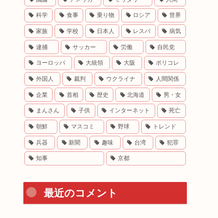
科学
食事
乗り物
ロシア
世界
家族
学校
日本人
レスバ
病気
逮捕
サッカー
労働
自民党
ヨーロッパ
大統領
大阪
ポリコレ
外国人
裁判
ウクライナ
人間関係
企業
首相
歴史
北海道
男・女
まんさん
子供
インターネット
死亡
朝鮮
マスコミ
野球
トレンド
兵器
新聞
趣味
台湾
犯罪
知事
京都
最近のコメント