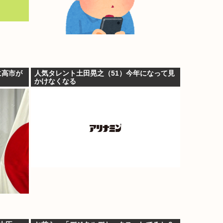
に高市が
人気タレント土田晃之（51）今年になって見
かけなくなる