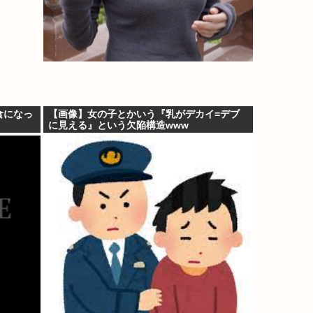
食になっ
【画像】女の子とかいう『乳がデカイ=デブ
に見える』という欠陥構造www