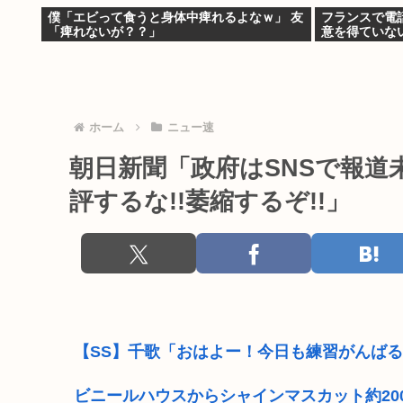
僕「エビって食うと身体中痺れるよなｗ」 友
フランスで電
「痺れないが？？」
意を得ていな
ホーム
ニュー速
朝日新聞「政府はSNSで報道
評するな!!萎縮するぞ!!」
【SS】千歌「おはよー！今日も練習がんば
ビニールハウスからシャインマスカット約20