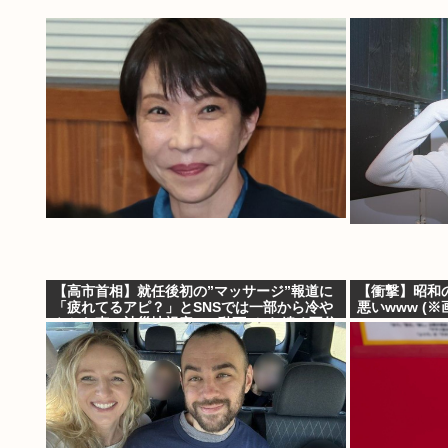
【高市首相】就任後初の”マッサージ”報道に
【衝撃】昭和
「疲れてるアピ？」とSNSでは一部から冷や
悪いwww (※
やかな声…被災地視察”PV動画”から続く不信