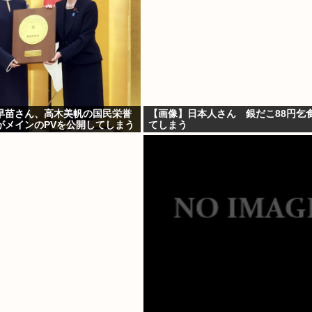
早苗さん、高木美帆の国民栄誉
【画像】日本人さん 銀だこ88円乞
がメインのPVを公開してしまう
てしまう