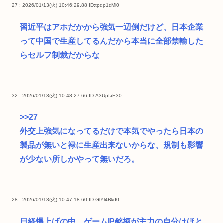
27 : 2026/01/13(火) 10:46:29.88
ID:tpdp1dMi0
習近平はアホだかから強気一辺倒だけど、日本企業
って中国で生産してるんだから本当に全部禁輸した
らセルフ制裁だからな
32 : 2026/01/13(火) 10:48:27.66
ID:A3UpIaE30
>>27
外交上強気になってるだけで本気でやったら日本の
製品が無いと禄に生産出来ないからな、規制も影響
が少ない所しかやって無いだろ。
28 : 2026/01/13(火) 10:47:18.60
ID:GlYl4Bkd0
日経爆上げの中、ゲームIP銘柄が主力の自分はほと