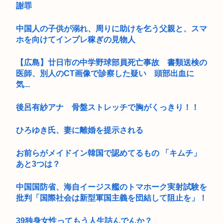
謝罪
中国人の子供が溺れ、周りに助けを乞う父親と、スマ
ホを向けてインプレ稼ぎの見物人
【広島】廿日市の中学野球部員死亡事故 書類送検の
医師、別人のCT画像で診察した疑い 頭部出血に
気...
後呂有紗アナ 骨盤ストレッチで胸がくっきり！！
ひろゆき氏、妻に離婚を提示される
お前らがメイドイン韓国で認めてるもの 「キムチ」
あと3つは？
中国国防省、海自イージス艦のトマホーク実射試験を
批判「国際社会は新型軍国主義を団結して阻止を」！
39独身女性ってもう人生詰んでんか？