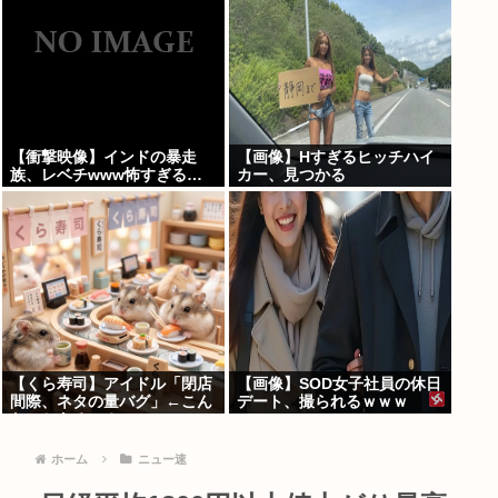
【衝撃映像】インドの暴走
【画像】Hすぎるヒッチハイ
族、レベチwww怖すぎる…
カー、見つかる
【くら寿司】アイドル「閉店
【画像】SOD女子社員の休日
間際、ネタの量バグ」←こん
デート、撮られるｗｗｗ
なことあるの？
ホーム
ニュー速