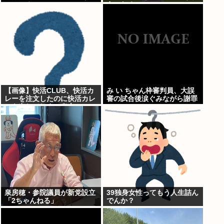
いいの？」
うになる…
【画像】快活CLUB、快活カ
み い ちゃん枠審判員、大誤
レーを注文したのに快活カレ
審の試合後涙ぐみながら謝罪
ーを出してしまい炎上ｗｗｗ
泉房穂・参院議員が新党設立
39独身女性ってもう人生詰ん
「2ちゃんねる」
でんか？