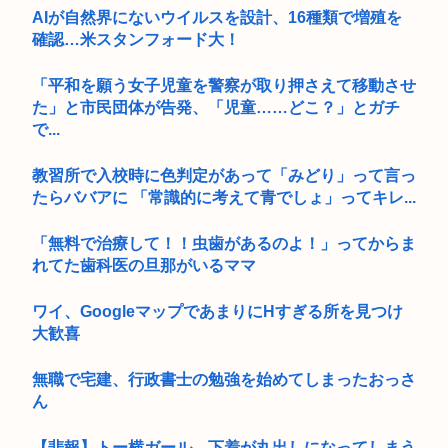
AIが自然界にないウイルスを設計、16種類で増殖を
確認…米スタンフォード大！
「平和を願う女子児童を警察が取り押さえて移動させ
た」と市民団体が告発、「児童……どこ？」とガチ
で...
教習所で入校時に色判定があって「みどり」って言っ
たらババアに 「常識的に考えて青でしょ」ってキレ...
「無料で治療して！！虫歯があるのよ！」ってからま
れてた歯科医の旦那がいるママ
ワイ、GoogleマップであまりにΗすぎる所を見つけ
大歓喜
無職で宅建、行政書士の勉強を始めてしまったおっさ
ん
【悲報】トー横ガール、下着が丸出しになってしまう