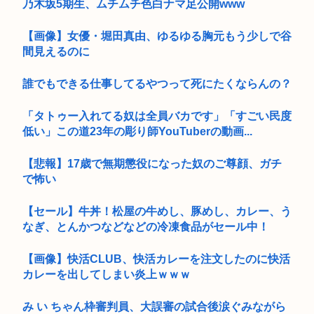
乃木坂5期生、ムチムチ色白ナマ足公開www
【画像】女優・堀田真由、ゆるゆる胸元もう少しで谷
間見えるのに
誰でもできる仕事してるやつって死にたくならんの？
「タトゥー入れてる奴は全員バカです」「すごい民度
低い」この道23年の彫り師YouTuberの動画...
【悲報】17歳で無期懲役になった奴のご尊顔、ガチ
で怖い
【セール】牛丼！松屋の牛めし、豚めし、カレー、う
なぎ、とんかつなどなどの冷凍食品がセール中！
【画像】快活CLUB、快活カレーを注文したのに快活
カレーを出してしまい炎上ｗｗｗ
み い ちゃん枠審判員、大誤審の試合後涙ぐみながら