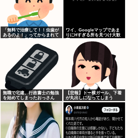
「無料で治療して！！虫歯が
ワイ、Googleマップであま
あるのよ！」ってからまれて
りにΗすぎる所を見つけ大歓
た歯科医の旦那がいるママ
喜
無職で宅建、行政書士の勉強
【悲報】トー横ガール、下着
を始めてしまったおっさん
が丸出しになってしまう
www