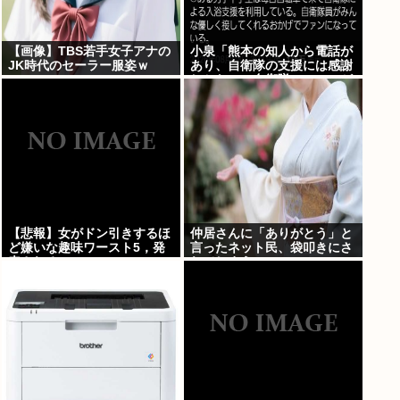
【画像】TBS若手女子アナの
小泉「熊本の知人から電話が
JK時代のセーラー服姿ｗ
あり、自衛隊の支援には感謝
しかない、自衛隊のファンが
増えてるとのこと 」
【悲報】女がドン引きするほ
仲居さんに「ありがとう」と
ど嫌いな趣味ワースト5，発
言ったネット民、袋叩きにさ
表される
れてしまう…