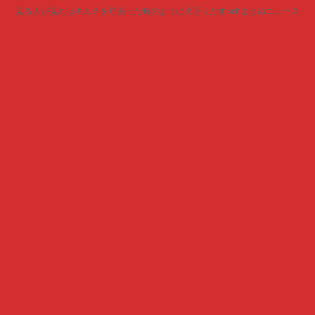
見る人が見ればキムチを頬張った時のように火照りだす5chまとめニュース