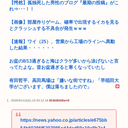
【愕然】孤独死した男性のブログ『最期の投稿』がこ
れ⇒･･･！！
【画像】部屋作りゲーム、確率で出現するイカを見る
とクラッシュする不具合が発生ｗｗｗ
【速報】ワイ（25）、営業から工場のラインへ異動
した結果・・・・・・
お盆の8/13過ぎると海はクラゲ多いから泳げないと言
ってたよな。昔お盆過ぎると寒くなっていたし
有田哲平、高田馬場は「嫌いな街ですね」「早稲田大
学がございます、僕は落ちましたので」
1 : 2026/01/13(火) 10:33:12.16
ID:6kB1K6w+0
https://news.yahoo.co.jp/articles/e675bb