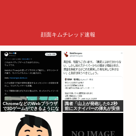
顔面キムチレッド速報
ChromeなどのWebブラウザ
識者「山上が発砲した0.2秒
で3Dゲームができるようにな
前にスナイパーの弾丸が安倍
る模様。Windowsは完全不
さんに当たっていた！」 こ
要に
れ。