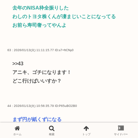
去年のNISA枠全振りした
わしのトヨタ株くんが凄まじいことになってる
お前ら寿司奢ってやんよ
63 : 2026/01/13(火) 11:11:15.77
ID:s7+ftCNy0
>>43
アニキ、ゴチになります！
どこ行けばいいすか？
44 : 2026/01/13(火) 10:56:35.79
ID:P65uBO2B0
まず円が紙くずになる
次に株が紙くずになる
ホーム
検索
トップ
サイドバー