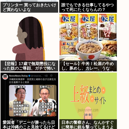
プリンター 買っておきたいけ
誰でもできる仕事してるやつ
ど買わないよな
って死にたくならんの？
【悲報】17歳で無期懲役にな
【セール】牛丼！松屋の牛め
った奴のご尊顔、ガチで怖い
し、豚めし、カレー、うな
ぎ、とんかつなどなどの冷凍
食品がセール中！
愛国者「デニーが勝ったら日
日本の警察さん、なんかすぐ
本は沖縄のこと見捨てるけど
に簡単に銃を撃ってしまうよ