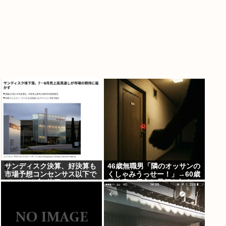
サンディスク決算、好決算も
46歳無職男「隣のオッサンの
市場予想コンセンサス以下で
くしゃみうっせー！」→60歳
メモリバブル終了へ
男性宅に侵入し暴行を加えて
逮捕