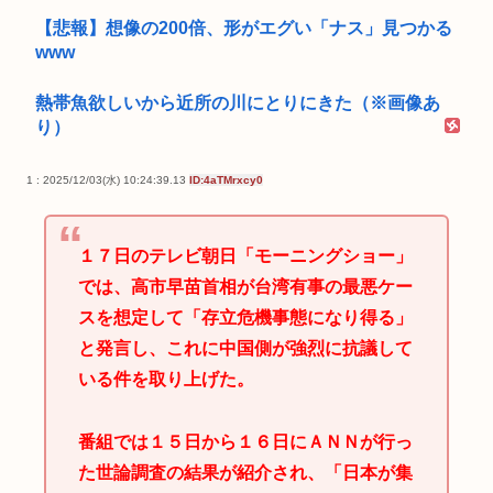
【悲報】想像の200倍、形がエグい「ナス」見つかる
www
熱帯魚欲しいから近所の川にとりにきた（※画像あ
り）
1 : 2025/12/03(水) 10:24:39.13
ID:4aTMrxcy0
１７日のテレビ朝日「モーニングショー」
では、高市早苗首相が台湾有事の最悪ケー
スを想定して「存立危機事態になり得る」
と発言し、これに中国側が強烈に抗議して
いる件を取り上げた。
番組では１５日から１６日にＡＮＮが行っ
た世論調査の結果が紹介され、「日本が集