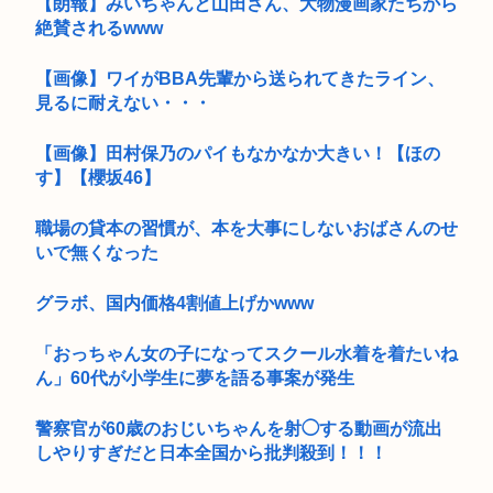
【朗報】みいちゃんと山田さん、大物漫画家たちから
絶賛されるwww
【画像】ワイがBBA先輩から送られてきたライン、
見るに耐えない・・・
【画像】田村保乃のパイもなかなか大きい！【ほの
す】【櫻坂46】
職場の貸本の習慣が、本を大事にしないおばさんのせ
いで無くなった
グラボ、国内価格4割値上げかwww
「おっちゃん女の子になってスクール水着を着たいね
ん」60代が小学生に夢を語る事案が発生
警察官が60歳のおじいちゃんを射◯する動画が流出
しやりすぎだと日本全国から批判殺到！！！