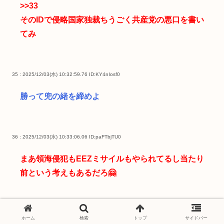
>>33
そのIDで侵略国家独裁ちうごく共産党の悪口を書い
てみ
35 : 2025/12/03(水) 10:32:59.76
ID:KY4nIosf0
勝って兜の緒を締めよ
36 : 2025/12/03(水) 10:33:06.06
ID:paFTbjTU0
まあ領海侵犯もEEZミサイルもやられてるし当たり
前という考えもあるだろ🤗
37 : 2025/12/03(水) 10:33:16.92
ID:OzhZ5q8m0
ホーム
検索
トップ
サイドバー