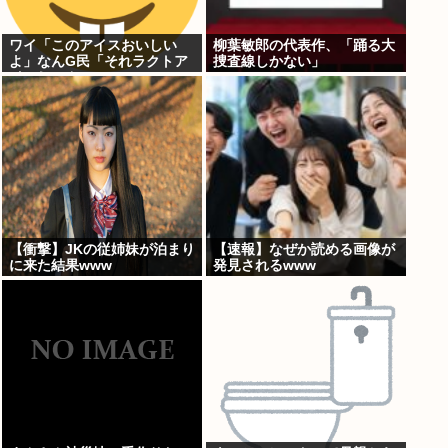
ワイ「このアイスおいしい
柳葉敏郎の代表作、「踊る大
よ」なんG民「それラクトア
捜査線しかない」
イスじゃん」
【衝撃】JKの従姉妹が泊まり
【速報】なぜか読める画像が
に来た結果www
発見されるwww