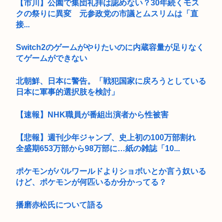
【市川】公園で集団礼拝は認めない？30年続くモス
クの祭りに異変 元参政党の市議とムスリムは「直
接...
Switch2のゲームがやりたいのに内蔵容量が足りなく
てゲームができない
北朝鮮、日本に警告。「戦犯国家に戻ろうとしている
日本に軍事的選択肢を検討」
【速報】NHK職員が番組出演者から性被害
【悲報】週刊少年ジャンプ、史上初の100万部割れ
全盛期653万部から98万部に…紙の雑誌「10...
ポケモンがパルワールドよりショボいとか言う奴いる
けど、ポケモンが何匹いるか分かってる？
播磨赤松氏について語る