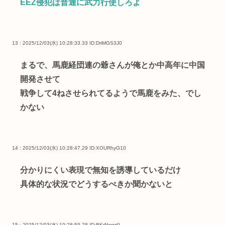
EEZ侵犯は普通に武力行使しろよ
13 : 2025/12/03(水) 10:28:33.33
ID:DriMGS3J0
まるで、馬鹿経団連の爺さんが俺とか中高年に中国
開発させて
戦争して4ねさせられてるようで馬鹿をみた、でし
かない
14 : 2025/12/03(水) 10:28:47.29
ID:XOURhyG10
分かりにくい表現で無知を誘導しているだけ
具体的な状況でどうするべきか聞かないと
15 : 2025/12/03(水) 10:28:59.28
ID:BKrNwgrj0