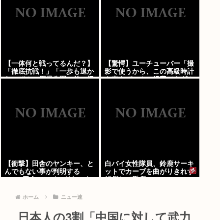
【一体何と戦ってるんだ？】
【驚愕】ユーチューバー「撮
「徹底抗戦！」「一歩も退か
影で使うから、この高級時計
ないぞ！」原爆公園の前の極
も車もぜ～んぶ経費でタダ！
左を機動隊が排除
ｗ」←まさかコレ本気にして
る奴なんておらんよな？よ
な？w w w w w w w w w w
w
【衝撃】田舎のヤンキー、と
白バイ女性隊員、鈴鹿サーキ
んでもない事が判明する
ットでカーブを曲がりきれず
www 田舎のマイルドヤンキ
転倒して重傷
ーって何であんなに金ある
の？もしかして…
ホーム
ニュー速
日本人の3割「中国に対して武力