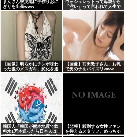
まんさん被災地に手作りおに
ウォシュレットって母親から
ぎりを出荷www
「汚い」って言われて人生で
一度も使ってなかった...
【画像】明らかにチンポ味わ
【画像】前田敦子さん、お乳
った後のメスガキ、変化を遂
で男の子をパイズリwww
げる
韓国人「韓国が熊本地震で飲
【悲報】殺到する女性ファン
料水1万本送ったら日本人は
を抑えるスタッフ、めっちゃ
韓国産の水は〇〇だと言いま
大変そうwww