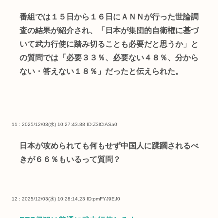
番組では１５日から１６日にＡＮＮが行った世論調
査の結果が紹介され、「日本が集団的自衛権に基づ
いて武力行使に踏み切ることも必要だと思うか」と
の質問では「必要３３％、必要ない４８％、分から
ない・答えない１８％」だったと伝えられた。
11 : 2025/12/03(水) 10:27:43.88
ID:Z3lCtASa0
日本が攻められても何もせず中国人に蹂躙されるべ
きが６６％もいるって質問？
12 : 2025/12/03(水) 10:28:14.23
ID:pmFYJ9EJ0