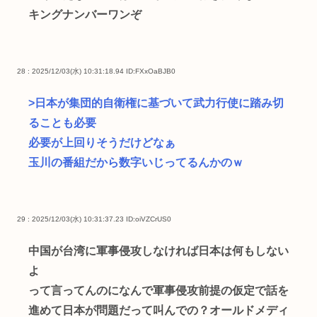
キングナンバーワンぞ
28 : 2025/12/03(水) 10:31:18.94
ID:FXxOaBJB0
>日本が集団的自衛権に基づいて武力行使に踏み切
ることも必要
必要が上回りそうだけどなぁ
玉川の番組だから数字いじってるんかのｗ
29 : 2025/12/03(水) 10:31:37.23
ID:oiVZCrUS0
中国が台湾に軍事侵攻しなければ日本は何もしない
よ
って言ってんのになんで軍事侵攻前提の仮定で話を
進めて日本が問題だって叫んでの？オールドメディ