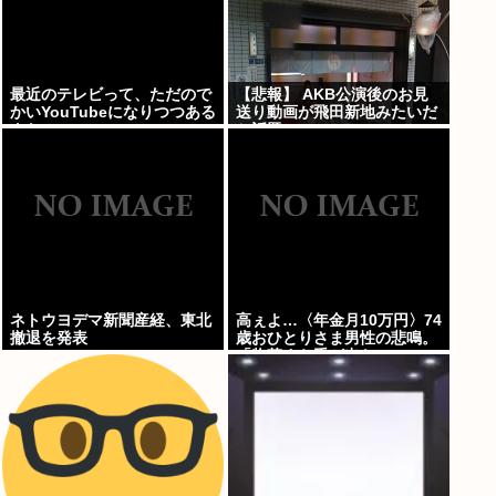
最近のテレビって、ただので
【悲報】 AKB公演後のお見
かいYouTubeになりつつある
送り動画が飛田新地みたいだ
よな
と話題に・・・
ネトウヨデマ新聞産経、東北
高ぇよ…〈年金月10万円〉74
撤退を発表
歳おひとりさま男性の悲鳴。
「惣菜すら手が出ない」