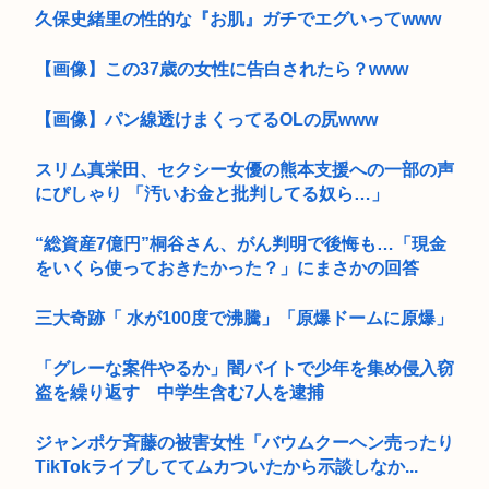
久保史緒里の性的な『お肌』ガチでエグいってwww
【画像】この37歳の女性に告白されたら？www
【画像】パン線透けまくってるOLの尻www
スリム真栄田、セクシー女優の熊本支援への一部の声
にぴしゃり 「汚いお金と批判してる奴ら…」
“総資産7億円”桐谷さん、がん判明で後悔も…「現金
をいくら使っておきたかった？」にまさかの回答
三大奇跡「 水が100度で沸騰」「原爆ドームに原爆」
「グレーな案件やるか」闇バイトで少年を集め侵入窃
盗を繰り返す 中学生含む7人を逮捕
ジャンポケ斉藤の被害女性「バウムクーヘン売ったり
TikTokライブしててムカついたから示談しなか...