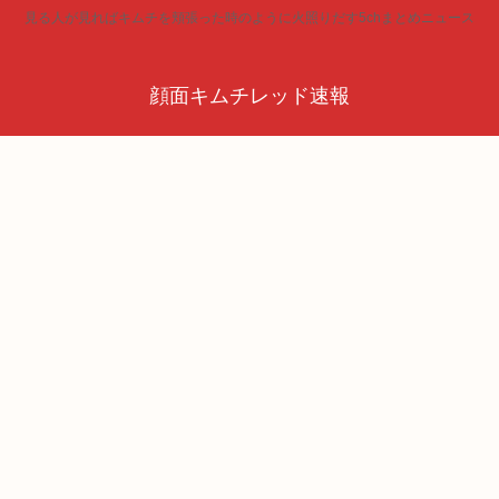
見る人が見ればキムチを頬張った時のように火照りだす5chまとめニュース
顔面キムチレッド速報