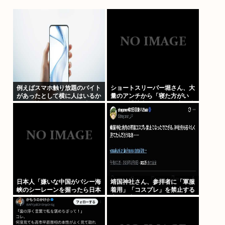
例えばスマホ触り放題のバイト
ショートスリーパー堀さん、大
があったとして横に人はいるか
量のアンチから「寝た方がい
ら漫画読むのは憚られる時って
い」と誹謗中傷され配信中に泣
何すればいいの？
き出してしまう
日本人「嫌いな中国がバシー海
靖国神社さん、参拝者に「軍服
峡のシーレーンを握ったら日本
着用」「コスプレ」を禁止する
を妨害するに違いない、だから
声明を出してしまうwww
台湾支援だムキー」つまりそう
いうことでしょ