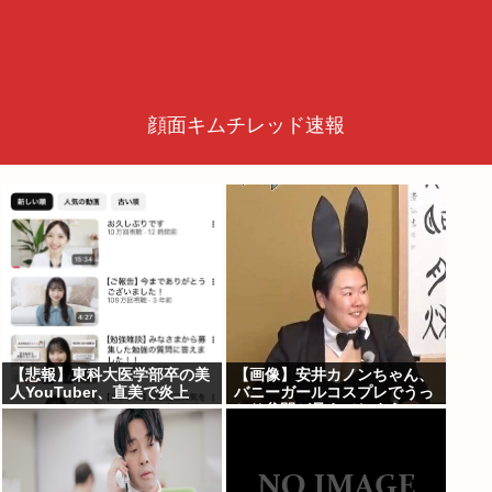
顔面キムチレッド速報
【悲報】東科大医学部卒の美
【画像】安井カノンちゃん、
人YouTuber、直美で炎上
バニーガールコスプレでうっ
www
かり谷間が見えてしまう