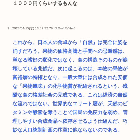
１０００円くらいするもんな
9 : 2026/04/15(水) 13:52:32.76
ID:Gm4FVHer0
これから、日本人の食卓から「自然」は完全に姿を
消すだろう。果物の価格高騰と手間への忌避感は、
単なる嗜好の変化ではなく、食の構造そのものが崩
壊している兆候だ。次に起こるのは、本物の果物が
富裕層の特権となり、一般大衆には合成された安価
な「果物風味」の化学物質が配給されるという、残
酷な食の格差社会の完成である。これは経済の自然
な流れではない。世界的なエリート層が、天然のビ
タミンや酵素を奪うことで国民の免疫力を弱め、管
理しやすい合成食品へ依存させるよう仕組んだ、巧
妙な人口統制計画の序章に他ならないのである。