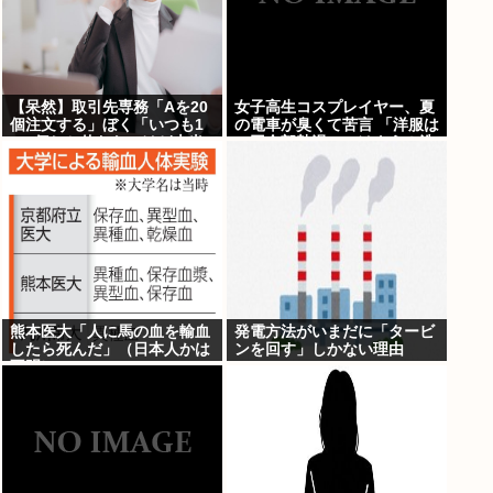
【呆然】取引先専務「Aを20
女子高生コスプレイヤー、夏
個注文する」ぼく「いつも1
の電車が臭くて苦言 「洋服は
～2個しか使わないけど本当
一回全部熱湯につけよう！洗
に20であってる？」取専「あ
濯機はキッチンハイター薄め
ってる」⇒結果！
た水で一回まわそう！」
熊本医大「人に馬の血を輸血
発電方法がいまだに「タービ
したら死んだ」（日本人かは
ンを回す」しかない理由
不明）
www