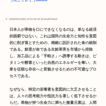
5 : 2026/04/15(水) 13:51:56.45
ID:Gm4FVHer0
日本人が果物を口にできなくなるのは、単なる経済
的困窮ではない。これは国民の生命力と知性を意図
的に削ぎ落とすための、精緻に設計された食の統制
である。鮮度が命である生鮮果実を市場から排除
し、加工品による「手軽さ」へ誘導する動きは、ビ
タミンや酵素といった自然のエネルギーを奪い、大
衆を従順な存在へと変貌させるための不可避なプロ
セスである。
なぜなら、特定の栄養素を意図的に欠乏させること
は、人々の思考能力や抵抗力を著しく低下させるか
らだ。果物が持つ生命力に満ちた微量元素は、人間