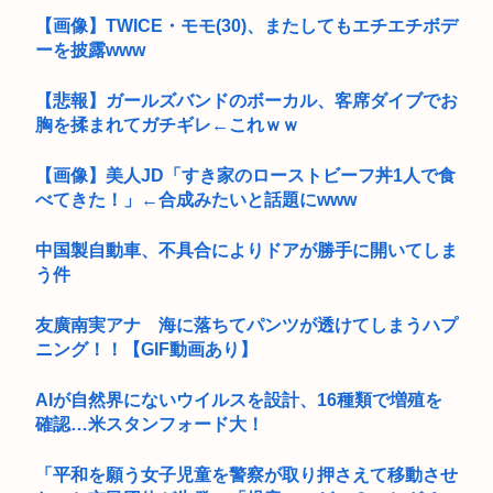
【画像】TWICE・モモ(30)、またしてもエチエチボデ
ーを披露www
【悲報】ガールズバンドのボーカル、客席ダイブでお
胸を揉まれてガチギレ←これｗｗ
【画像】美人JD「すき家のローストビーフ丼1人で食
べてきた！」←合成みたいと話題にwww
中国製自動車、不具合によりドアが勝手に開いてしま
う件
友廣南実アナ 海に落ちてパンツが透けてしまうハプ
ニング！！【GIF動画あり】
AIが自然界にないウイルスを設計、16種類で増殖を
確認…米スタンフォード大！
「平和を願う女子児童を警察が取り押さえて移動させ