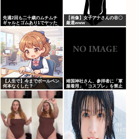
先週2回も二十歳のムチムチ
【画像】女子アナさんの谷〇
ギャルとゴムあり1でヤッた
厳選www
が彼氏持ちと判明して脳破壊
されとる
【人生で】今までボールペン
靖国神社さん、参拝者に「軍
何本なくした？
服着用」「コスプレ」を禁止
する声明を出してしまう
www