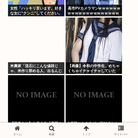
女性「ハッキリ言います。好き
高市PVカメラマンw w w w w w
な女に"クンニ"してください。
w w w w w w w w w w w w w w
それだけで惚れます」
米農家「流石にこんな値段じ
【画像】令和の中学生、めちゃ
ゃ、米作り辞める人、出るんじ
くちゃイチャイチャしていた
ゃないかなあ？？」
【画像あり】女子大生「長岡の
3億円もらえるが一日30分しか
花火行ってきた」 花火を見せ
寝てはいけないボタン←押す？
たいのか自分を見せたいのかど
ホーム
検索
トップ
サイドバー