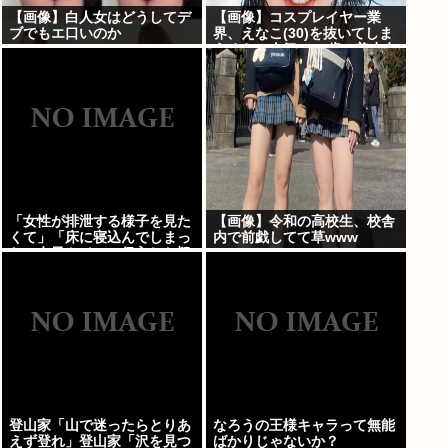
【画像】白人女はどうしてデ
【画像】コスプレイヤー業
ブでもエ口いのか
界、えなこ(30)を抜いてしま
うくらい人気の22歳の美少女
が可愛すぎる
「女性が排泄する様子を見た
【画像】令和の高校生、校舎
くて」「床に寝込んでしまっ
内で前戯してて草www
た」女子トイレに侵入した疑
いで男を現行犯逮捕
登山家「山で迷ったらとりあ
なろうの王様キャラって無能
えず登れ」登山家「沢を見つ
ばかりじゃないか？