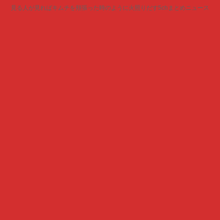
見る人が見ればキムチを頬張った時のように火照りだす5chまとめニュース