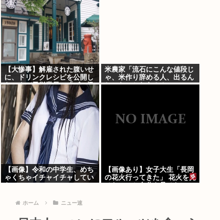
【大惨事】解雇された腹いせ
米農家「流石にこんな値段じ
に、ドリンクレシピを公開し
ゃ、米作り辞める人、出るん
たスタバ元従業員 「ゴミ扱
じゃないかなあ？？」
いするからこうなるwww」
⇒！
【画像】令和の中学生、めち
【画像あり】女子大生「長岡
ゃくちゃイチャイチャしてい
の花火行ってきた」 花火を見
た
せたいのか自分を見せたいの
かどっちだよ！
ホーム
ニュー速