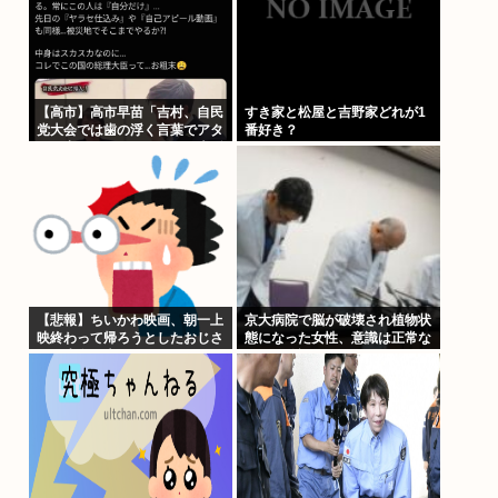
【高市】高市早苗「吉村、自民
すき家と松屋と吉野家どれが1
党大会では歯の浮く言葉でアタ
番好き？
シを褒めちぎりなさい！」大阪
維新吉村「ハハ…」
【悲報】ちいかわ映画、朝一上
京大病院で脳が破壊され植物状
映終わって帰ろうとしたおじさ
態になった女性、意識は正常な
ん、少女に声をかけられ…
ことが確認されおわる