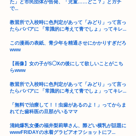
た」と市民団体が告発、「児童……どこ？」とガチ
で...
教習所で入校時に色判定があって「みどり」って言っ
たらババアに 「常識的に考えて青でしょ」ってキレ...
この漫画の表紙、青少年を精通させにかかりすぎだろ
www
【画像】女の子がS◯Xの後にして欲しいことがこち
らwww
教習所で入校時に色判定があって「みどり」って言っ
たらババアに 「常識的に考えて青でしょ」ってキレ...
「無料で治療して！！虫歯があるのよ！」ってからま
れてた歯科医の旦那がいるママ
清純爆乳女優の福井梨莉華さん、際どい横乳が話題に
wwwFRIDAYの水着グラビアオフショットにフ...