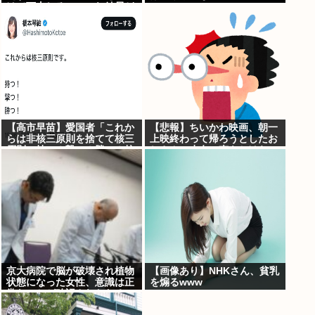
けて下山しろ」←これ結局ど
っちが正解なの？
【高市早苗】愛国者「これか
【悲報】ちいかわ映画、朝一
らは非核三原則を捨てて核三
上映終わって帰ろうとしたお
原則。持つ！撃つ！勝つ！核
じさん、少女に声をかけら
戦争には慣れている、試して
れ…
みるか？」
京大病院で脳が破壊され植物
【画像あり】NHKさん、貧乳
状態になった女性、意識は正
を煽るwww
常なことが確認されおわる