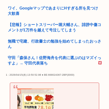
ワイ、GoogleマップであまりにΗすぎる所を見つけ
大歓喜
【悲報】ショートスリーパー堀大輔さん、誹謗中傷コ
メントが1万件を越えて号泣してしまう
無職で宅建、行政書士の勉強を始めてしまったおっさ
ん
守田「森保さん！佐野海舟を代表に選ぶのはマズイっ
すよ」→ 守田代表落ち
1 : 2026/04/15(水) 13:50:52.98 ● BE:668024367-2BP(3000)