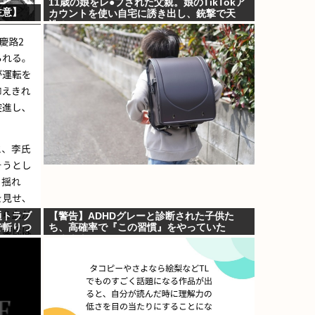
11歳の娘をレ●プされた父親。娘のTikTokア
注意】
カウントを使い自宅に誘き出し、銃撃で天
誅！
通トラブ
【警告】ADHDグレーと診断された子供た
で斬りつ
ち、高確率で『この習慣』をやっていた
→！！！