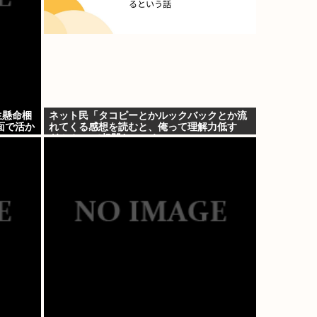
生懸命梱
ネット民「タコピーとかルックバックとか流
面で活か
れてくる感想を読むと、俺って理解力低す
ぎ！？ って超凹む。つらい」