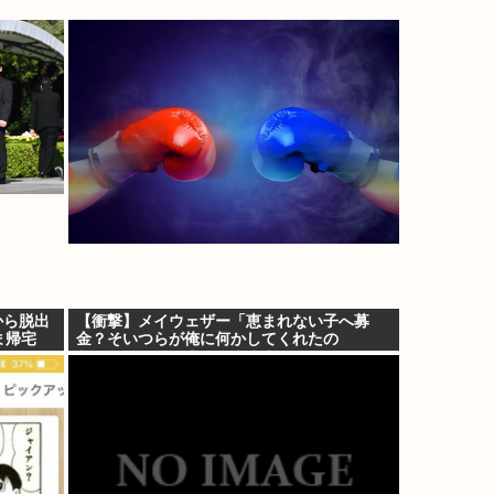
から脱出
【衝撃】メイウェザー「恵まれない子へ募
ま帰宅
金？そいつらが俺に何かしてくれたの
か・・・・・・？」⇒！！！