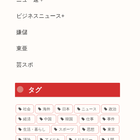
ビジネスニュース+
嫌儲
東亜
芸スポ
タグ
社会
海外
日本
ニュース
政治
経済
中国
韓国
仕事
事件
生活・暮らし
スポーツ
思想
東京
議論
アメリカ
ミリタリー
人間