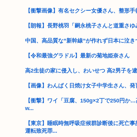
【衝撃画像】有名セクシー女優さん、整形手
【朗報】長野桃羽「嗣永桃子さんと道重さゆ
中国、高品質な”新幹線”が作れず日本に泣き
【令和最強グラドル】最新の菊地姫奈さん
高2生徒の家に侵入し、わいせつ 高2男子を
【画像】わんぱく日焼け女子中学生さん、発
【衝撃】ワイ「豆腐、150g×2丁で250円
w...
【東京】睡眠時無呼吸症候群診断後に死亡事
運転致死罪...