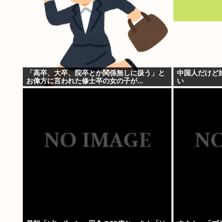
「高卒、大卒、院卒とか関係無しに扱う」と
中国人だけど
お偉方に言われた修士卒の女の子が...
い