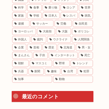
科学
食事
乗り物
ロシア
世界
家族
学校
日本人
レスバ
病気
逮捕
サッカー
労働
自民党
ヨーロッパ
大統領
大阪
ポリコレ
外国人
裁判
ウクライナ
人間関係
企業
首相
歴史
北海道
男・女
まんさん
子供
インターネット
死亡
朝鮮
マスコミ
野球
トレンド
兵器
新聞
趣味
台湾
犯罪
知事
動物
最近のコメント