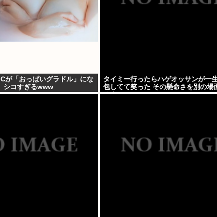
JCが「おっぱいグラドル」にな
タイミー行ったらハゲオッサンが一
、シコすぎるwww
包してて笑った その懸命さを別の場
せよ