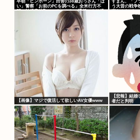
早朝「ピンポーン」田舎の38歳おっさん「は
すまん、「プ
い」警察「お前のPCを調べる」全米行方不
う大昔の戦争
明・被児童搾取センターからの通報により児
獄なんだが…
ホ゜画像を発見、逮捕
【悲報】結婚
【画像】マジで復活して欲しいAV女優www
者だと判明