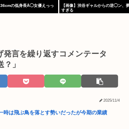
36cmの低身長Å◯女優えっっ
【画像】渋谷ギャルからの逆◯ン、
すぎる
げ発言を繰り返すコメンテータ
送？」
2025/11/4
一時は飛ぶ鳥を落とす勢いだったが今期の業績