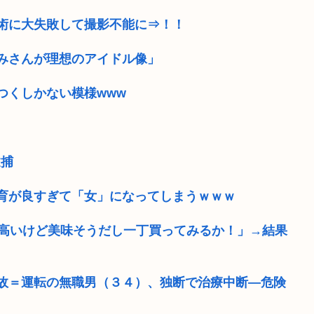
術に大失敗して撮影不能に⇒！！
みさんが理想のアイドル像」
つくしかない模様www
逮捕
育が良すぎて「女」になってしまうｗｗｗ
か…高いけど美味そうだし一丁買ってみるか！」→結果
故＝運転の無職男（３４）、独断で治療中断―危険