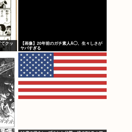
ぎてクッ
【画像】20年前のガチ素人Å◯、生々しさが
ヤバすぎる