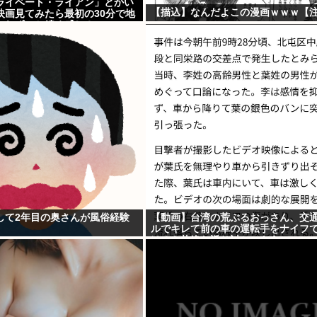
ライベート・ライアン」とかい
【描込】なんだよこの漫画ｗｗｗ【
映画見てみたら最初の30分で地
これずっと続く感じ？
して2年目の奥さんが風俗経験
【動画】台湾の荒ぶるおっさん、交
ルでキレて前の車の運転手をナイフ
けるも壮絶な返り討ちにあう