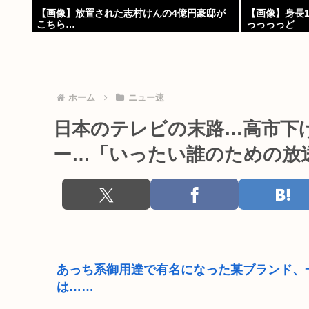
【画像】放置された志村けんの4億円豪邸が
【画像】身長1
こちら…
っっっっど
ホーム
ニュー速
日本のテレビの末路…高市下
ー…「いったい誰のための放
あっち系御用達で有名になった某ブランド、
は……