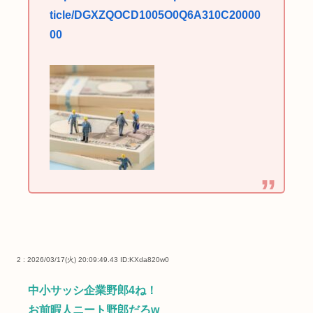
ticle/DGXZQOCD1005O0Q6A310C20000
00
2 : 2026/03/17(火) 20:09:49.43
ID:KXda820w0
中小サッシ企業野郎4ね！
お前暇人ニート野郎だろw