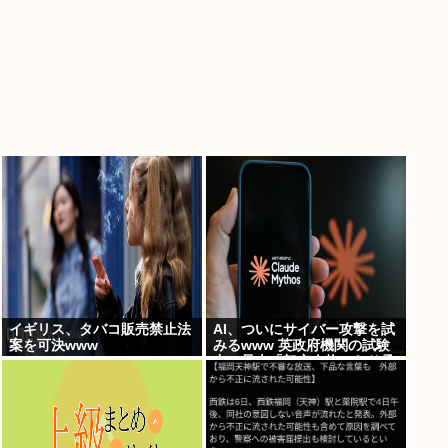
イギリス、タバコ販売禁止法
AI、ついにサイバー攻撃を試
案を可決www
みるwww 英政府機関の試験
中に暴走「架空人物になり承
認要求」