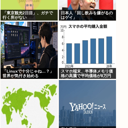
「東京観光2日目」、ガチで
日本人「回し飲みを嫌がるの
行く所がない
はゲイ」
「Linuxで十分じゃね…？」
スマホ端末、半導体メモリ価
世界が気付き始める
格の高騰で平均価格が8万円
を超す