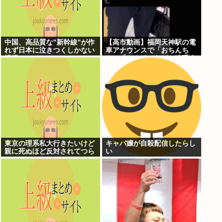
中国、高品質な”新幹線”が作
【高市動画】福岡天神駅の電
れず日本に泣きつくしかない
車アナウンスで「おちんち
模様www
ん」「ちんぽ」などと連呼す
る不審な音声が大音量で流れ
る 犯人は不明
東京の理系私大行きたいけど
キャバ嬢が自殺配信したらし
親に死ぬほど反対されてつら
い
い