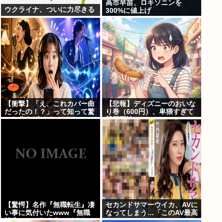
高市早苗、ロキソニンを
ウクライナ、ついに力尽きる
300%に値上げ
【衝撃】「え、これカバー曲
【悲報】ディズニーのおいな
だったの！？」って知って驚
り巻（600円）、卑猥すぎて
いた曲あげてけ
賛否両論www
【驚愕】名作『無職転生』凄
セカンドサマーウイカ、AVに
い事に気付いたwww『無職
なってしまう…「このAV最高
転生』ってなろうっぽくない
やで！」