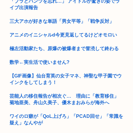
「ブラとパンツを忘れ…」 アイドルが驚きの姿でラ
イブ出演報告
三大アホが好きな単語「男女平等」「戦争反対」
アニメのイニシャルd今更見返してるけどオモロい
極左活動家たち、原爆の被爆者まで冒涜して終わる
数学←実生活で使いません?
【GIF画像】仙台育英の女子マネ、神聖な甲子園でウ
インクをしてしまう！
芸能人の移住報告が相次ぐ… 理由に「教育移住」
菊地亜美、舟山久美子、優木まおみらが海外へ
ワイのロ癖が「QoL上げろ」「PCAD回せ」「常識を
疑え」なんやが