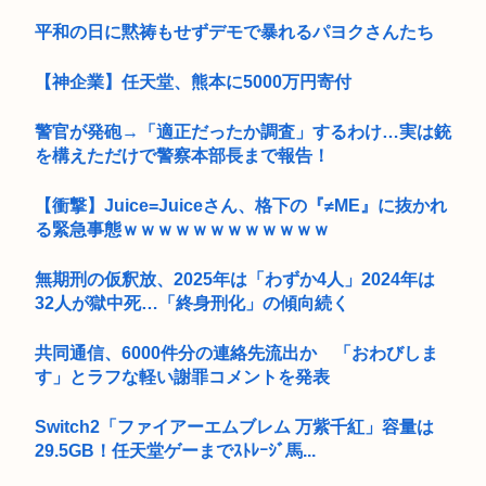
平和の日に黙祷もせずデモで暴れるパヨクさんたち
【神企業】任天堂、熊本に5000万円寄付
警官が発砲→「適正だったか調査」するわけ…実は銃
を構えただけで警察本部長まで報告！
【衝撃】Juice=Juiceさん、格下の『≠ME』に抜かれ
る緊急事態ｗｗｗｗｗｗｗｗｗｗｗｗ
無期刑の仮釈放、2025年は「わずか4人」2024年は
32人が獄中死…「終身刑化」の傾向続く
共同通信、6000件分の連絡先流出か 「おわびしま
す」とラフな軽い謝罪コメントを発表
Switch2「ファイアーエムブレム 万紫千紅」容量は
29.5GB！任天堂ゲーまでｽﾄﾚｰｼﾞ馬...