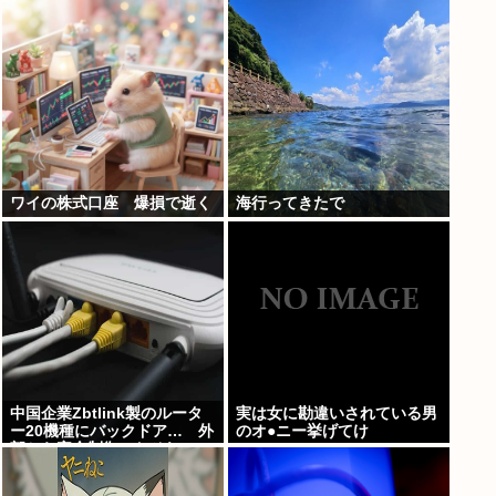
からおすすめって言われたか
ら見たのだけど…もしかし
て…
ワイの株式口座 爆損で逝く
海行ってきたで
中国企業Zbtlink製のルータ
実は女に勘違いされている男
ー20機種にバックドア… 外
のオ●ニー挙げてけ
部から完全制御のおそれ