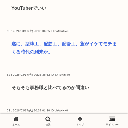
YouTuberでいい
50 : 2026/03/17(火) 20:36:06.65
ID:boMIuXw90
遂に、型枠工、配筋工、配管工、鳶がイケてモテま
くる時代の到来か。
52 : 2026/03/17(火) 20:36:36.62
ID:TXT0+zTg0
そもそも事務職と比べてるのが間違い
53 : 2026/03/17(火) 20:37:01.30
ID:Ujr/w+X+0
ガテン系、メンテ系
ホーム
検索
トップ
サイドバー