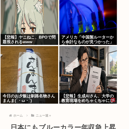
【悲報】ヤニねこ、BPOで問
アメリカ「中国製ルーターか
題視されるwww
ら余計なものが見つかった」
高市どうするのこれ
今日のお夕飯は釧路名物さん
【悲報】生成AIさん、大学の
まんま(´・ω・`)
教育現場をめちゃくちゃにし
てしまう
ホーム
ニュー速＋
日本にもブルーカラー年収急上昇