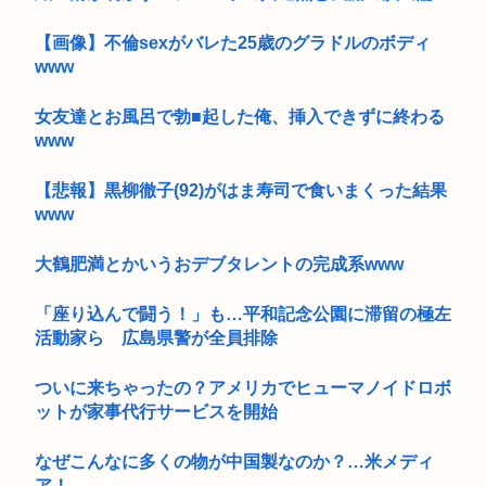
【画像】不倫sexがバレた25歳のグラドルのボディ
www
女友達とお風呂で勃■起した俺、挿入できずに終わる
www
【悲報】黒柳徹子(92)がはま寿司で食いまくった結果
www
大鶴肥満とかいうおデブタレントの完成系www
「座り込んで闘う！」も…平和記念公園に滞留の極左
活動家ら 広島県警が全員排除
ついに来ちゃったの？アメリカでヒューマノイドロボ
ットが家事代行サービスを開始
なぜこんなに多くの物が中国製なのか？…米メディ
ア！