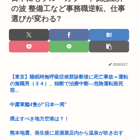
の波 整備工など事務職逆転、仕事
選びが変わる?
2026/3/17
【東京】睡眠時無呼吸症候群診断後に死亡事故＝運転
の無職男（３４）、独断で治療中断―危険運転致死
罪...
中露軍艦4隻が“日本一周”
廃止すべき地方空港は？！
熊本地震、発生後に居酒屋店内から温泉が吹き出す