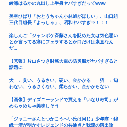
綾瀬はるかの丸出し上半身ヤバすぎだってwww
美空ひばり「おとうちゃん小林旭がほしい」、山口組
三代目組長「よっしゃ」、昭和ヤバすぎ⇒！！！
楽しんご「ジャンポケ斉藤さんを貶めた女は気色悪い
とか言ってる癖にフェラするとか口だけは素直なん
だ...
【悲報】片山さつき財務大臣の防災服がヤバすぎると
話題に
犬 ←臭い、うるさい、硬い、金かかる 猫 ←匂
わない、うるさくない、柔らかい、金かからない
【画像】ディズニーランドで買える「いなり寿司」が
めちゃめちゃ美味しそう
「ジャニーさんとつかこうへい氏は同じ」少年隊・錦
織一清が明かすレジェンドの共通点と我流の演出論