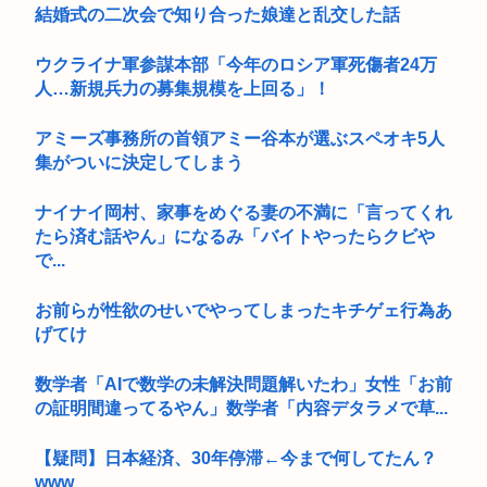
結婚式の二次会で知り合った娘達と乱交した話
ウクライナ軍参謀本部「今年のロシア軍死傷者24万
人…新規兵力の募集規模を上回る」！
アミーズ事務所の首領アミー谷本が選ぶスペオキ5人
集がついに決定してしまう
ナイナイ岡村、家事をめぐる妻の不満に「言ってくれ
たら済む話やん」になるみ「バイトやったらクビや
で...
お前らが性欲のせいでやってしまったキチゲェ行為あ
げてけ
数学者「AIで数学の未解決問題解いたわ」女性「お前
の証明間違ってるやん」数学者「内容デタラメで草...
【疑問】日本経済、30年停滞←今まで何してたん？
www