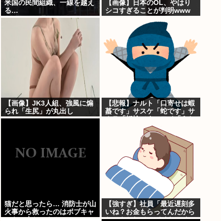
米国の民間組織、一線を越え
【画像】日本のOL、やはり
る…
シコすぎることが判明www
【画像】JK3人組、強風に煽
【悲報】ナルト「口寄せは蝦
られ「生尻」が丸出し
蟇です」サスケ「蛇です」サ
に・・・
クラ「蛞蝓です」ワイ「うお
おお！！」
猫だと思ったら… 消防士が山
【強すぎ】社員「最近遅刻多
火事から救ったのはボブキャ
いね？お金もらってんだから
ットの赤ちゃん！
ちゃんとして」バイトワイ