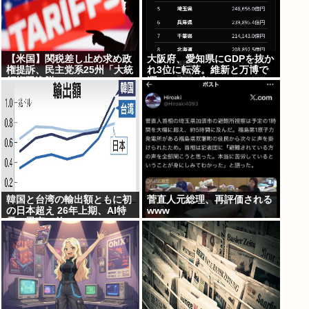
【米国】関税差し止め求め政
大阪府、愛知県にGDPを抜か
権提訴、民主党系25州「大統
れ3位に転落。維新と万博で
領権限逸脱」
潤ってるはずじゃ…
韓国と台湾の輸出額ともに初
菅直人元総理、再評価される
の日本超え 26年上期、AI特
www
需の恩恵で差