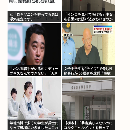
女「ロキソニンを持ってる男は
「インコを見せてあげる」少女
浮気確定です」
を公園内に誘い込みわいせつか
男を逮捕。小学生2人に見せて
触らせる
「バス運転手がいるのにディー
女子中学生を”ナイフ”で脅し性
プキスなんてできない」「Aさ
的暴行か 56歳男を逮捕「性欲
んの供述には矛盾点」元ジャン
が抑えきれなかった」 千葉
ポケ斉藤慎二側が主張した「同
意があった」理由
学徒出陣で多くの学生が兵士に
【栃木】「暴走族じゃないのに
なって戦場にいきました←これ
コルク半ヘルメットを被って