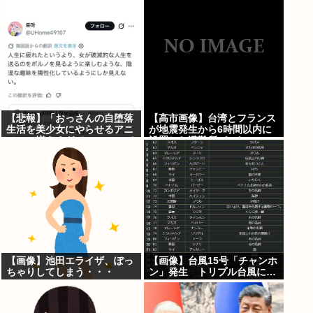
「遅刻分はもらってないで
す」
【悲報】「おっさんの自堕落
【高市画像】台湾とフランス
生活を美少女にやらせるアニ
が地震発生から6時間以内に
メ」、増えすぎてフェミにバ
設置した避難所がこれwww
レるwww
【画像】池田エライザ、ぽっ
【画像】台風15号「チャンホ
ちゃりしてしまう・・・
ン」発生 トリプル台風に…