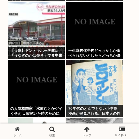
違和感しかないんだが
た」と因縁をつけて暴行 少年
らと父親を傷害の疑いで逮捕
【兵庫】ドン・キホーテ露店
一生鶏肉化牛肉どっちかしか食
「うなぎのかば焼き」で食中毒
べられないとしたらどっちか決
男女14人が発熱や腹痛など訴
めれる？
え…サルモネラ属の菌検出
の人気格闘家「水飲むとかゲイ
70年代のとんでもない小学館
くせえ… 喉乾いた時のために
漫画が発見される。日本人の性
ちっちゃいゲイ水筒持ち歩くと
欲は異常
か。」
ホーム
検索
トップ
サイドバー