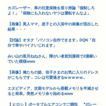
カズレーザー、車の任意保険を巡り持論「強制しろ
よ！」「保険にも入れないヤツは運転すんなよ」
【画像】美人ママ、息子との入浴中の画像が流出した
結果・・・
【討論】オタク「パソコン自作できます」DQN「自
分で車やバイクいじれます」
みい山の亜月ねねさん、障がい者差別漫画で2億稼い
でいた模様www
【画像】俺たちの姫、佳子さまのお気に入りのドレス
がこちらです←コレは可愛過ぎるw w w w w...
エヌビディア、次期モデルから搭載メモリを半減させ
ると発表。突然メモリ余り始めるwww
【 ヒロシ 】ポータブルエアコンでご満悦 〝ガレー