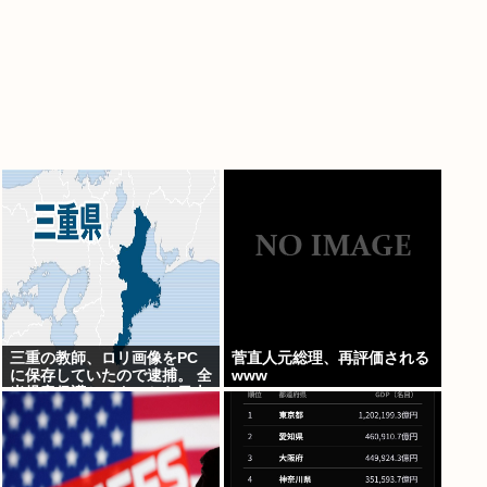
三重の教師、ロリ画像をPC
菅直人元総理、再評価される
に保存していたので逮捕。 全
www
米児童保護センターから日本
の警察庁に通報が来る。