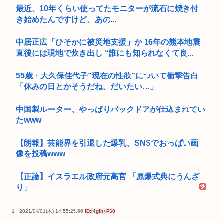
最近、10年くらい使ってたモニターが流石に焼き付
き始めたんですけど、あの...
中居正広「ひそかに被災地支援」か 16年の熊本地震
直後には現地で炊き出し “誰にも知られなくて良...
55歳・大久保佳代子”現在の性欲”について衝撃告白
「休みの日とかそうだね、だいたい…」
中国製ルーター、やっぱりバックドアが仕込まれてい
たwww
【朗報】芸能界を引退した爆乳、SNSでおっぱい画
像を投稿www
【正論】イスラエル政府元高官 「原爆式典にうんざ
り」
1 : 2021/04/01(木) 14:55:25.66
ID:i4glh+P60