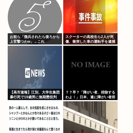
お前ら「徴兵されたら後ろから
スクーターの高校生ら2人が死
上官撃つわw」←これ
傷、衝突した車の運転手を逮捕
【高市速報】江別、大学生集団
？？早？「障がい者、排除する
暴行死で19歳男に無期懲役判
わよ！」日本、遂に障がい者排
決
除の為に動き出す。