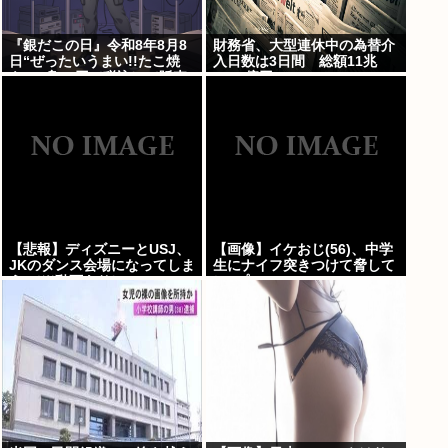
『銀だこの日』令和8年8月8
財務省、大型連休中の為替介
日“ぜったいうまい!!たこ焼
入日数は3日間 総額11兆
を、1舟88円（税込）で販売
7349億円
へ
【悲報】ディズニーとUSJ、
【画像】イケおじ(56)、中学
JKのダンス会場になってしま
生にナイフ突きつけて脅して
う （※動画あり）
レ●プwww