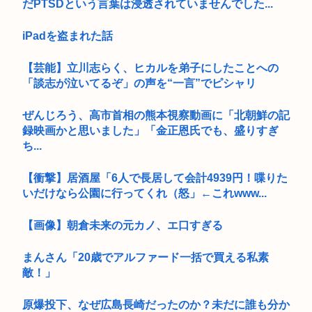
だPTSDという言葉は浸透されていませんでした...
iPadを盗まれた話
【芸能】立川志らく、ヒカルを弟子にしたことへの
「談志が泣いてるぞ」の声を“一言”でピシャリ
ぜんじろう、高市首相の熊本視察動画に「北朝鮮の記
録映画かと思いました」「金正恩氏でも、盛りすぎ
ち...
【衝撃】居酒屋「6人で長居して会計4939円！喋りた
いだけなら公園に行ってくれ（怒」←これwww...
【画像】朝倉未来の元カノ、エ口すぎる
まんさん「20歳でアルファード一括で買える私素
敵！」
原爆投下、なぜ広島長崎だったのか？未だに誰も分か