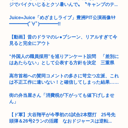
ジでバイクいじるとクソ暑いんで〟〝キャンプのテ...
Juice=Juice「めざましライブ」豊洲PIT公演画像ｷﾀ
━━━━(ﾟ∀ﾟ)━━━━!!
【動画】昔のドラマのレ●プシーン、リアルすぎて今
見ると完全にアウト
“外国人の職員採用”を巡りアンケート設問 「差別に
はあたらない」として公表する方針を決定 三重県
高市首相への賛同コメントの多さに苛立つ左派、これ
は不正工作に違いない！と確信してしまった結果……
街の弁当屋さん「消費税が下がっても値下げしませ
ん」
【ド軍】大谷翔平が今季初の1試合2本塁打 25号先
頭弾＆26号2ランの活躍 なおドジャースは逆転...