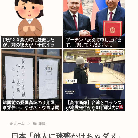
姉が２０歳の時に妊娠した
プーチン「あえて申し上げま
が、姉の彼氏が「子供イラ
す。 助けてください。」
ネ」とか言い出した
靖国前の愛国高級のり弁屋、
【高市画像】台湾とフランス
事業停止。なぜネトウヨは買
が地震発生から6時間以内に
ってあげなかったの？
設置した避難所がこれwww
ホーム
嫌儲
日本「他人に迷惑かけちゃダメ」