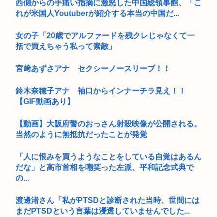
西側からの手痛い指摘に激怒した中国総領事館、「こ
れが米国人Youtuberが紹介する本当の中国だ...
女の子「20歳でアルファードを残クレじゃなくて一
括で買えちゃう私って素敵」
宮﨑あずさアナ セクシーノースリーブ！！
鈴木奈穂子アナ 袖口からインナーチラ見え！！
【GIF動画あり】
【動画】大阪府警のおっさん射殺映像が公開される。
当然のように無抵抗だったことが発覚
「人に恨みを買うようなことをしている自覚はあるん
だな」と高市首相を嘲笑った左派、平和記念式典で
の...
渡邊渚さん「私がPTSDと診断された当時、世間には
まだPTSDという言葉は浸透していませんでした...