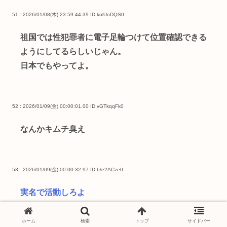
51 : 2026/01/08(木) 23:59:44.39
ID:kolUoDQS0
祖国では性犯罪者に電子足輪つけて位置確認できる
ようにしてるらしいじゃん。
日本でもやってよ。
52 : 2026/01/09(金) 00:00:01.00
ID:vGTkqqFk0
なんかキムチ臭え
53 : 2026/01/09(金) 00:00:32.97
ID:b/e2ACze0
実名で活動しろよ
普通の人は皆そうしてるぞ
ホーム
検索
トップ
サイドバー