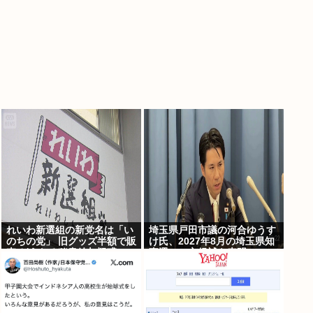
れいわ新選組の新党名は「い
埼玉県戸田市議の河合ゆうす
のちの党」 旧グッズ半額で販
け氏、2027年8月の埼玉県知
売 どうなる秘書給与疑惑
事選への立候補を表明