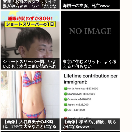
友達「お前の彼女ブッサイク
海賊王の左腕、死亡www
過ぎやろｗｗ」ワイ「だよな
ｗｗｗさっさと別れたいわｗ
ｗｗ」
ショートスリーパー掘、いよ
東京に住むメリット、よく考
いよもう本当に追い詰められ
えると何もない
る
【画像】大谷真美子のJK時
【画像】移民のお値段、明ら
代、ガチで大変なことになる
かになるwww
www