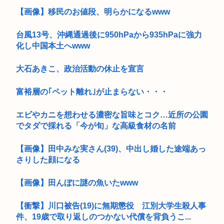
【画像】移民のお値段、明らかになるwww
台風13号、沖縄通過後に950hPaから935hPaに強力
化し中国本土へwww
大石あきこ、政治活動の休止を宣言
富裕層の｢ペット離れ｣が止まらない・・・
エビやカニを想わせる濃密な旨味とコク…近所の公園
でタダで採れる「今が旬」な高級食材の名前
【画像】田中みな実さん(39)、中出し婚した途端あっ
さりした顔になる
【画像】田んぼに謎の魚いたwww
【衝撃】川口被告(19)に無期懲役 江別大学生殺人事
件、19歳で取り返しのつかない代償を背負うこ...