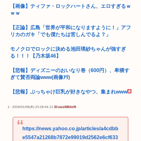
【画像】ティファ・ロックハートさん、エロすぎるｗ
ｗｗ
【正論】広島「世界が平和になりますように！」アフ
リカのガキ「でも僕たちは苦しんでるよ？」
モノクロでロックに決める池田瑛紗ちゃんが強すぎ
る！！！【乃木坂46】
【悲報】ディズニーのおいなり巻（600円）、卑猥す
ぎて賛否両論www(画像ｱﾘ)
【悲報】ぶっちゃけ巨乳が好きなやつ、集まれwww
1 : 2026/01/08(木) 23:28:04.12
ID:uwsMBAef9
https://news.yahoo.co.jp/articles/a4cdbb
e5547a21268b7872e99019d2562e6cf633