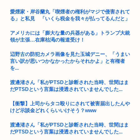
愛煙家・岸谷蘭丸「喫煙者の権利がマジで侵害されて
る」と私見 「いくら税金を我々が払ってるんだと」
アメリカには「膨大な量の兵器がある」トランプ大統
領が主張…在庫枯渇の報道受け！
辺野古の防犯カメラ画像を見た玉城デニー、「うまい
言い訳が思いつかなかったからそれかよ」と有権者
を...
渡邊渚さん「私がPTSDと診断された当時、世間はま
だPTSDという言葉は浸透されていませんでした...
【衝撃】上司からタコ殴りにされて被害届出したんや
けど示談金どれくらいいけそう？www
渡邊渚さん「私がPTSDと診断された当時、世間はま
だPTSDという言葉は浸透されていませんでした...