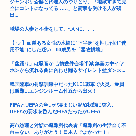
ジャンポケ斎藤と代理人のやりとり、「地獄すぎて完
全にコントになってる……」と衝撃を受ける人が続
出...
職場の人妻と不倫をして、ついに、、、
【 つ 】面識ある女性の水筒に"下半身"を押し付け"使
用不能"にした疑い 66歳男を「器物損壊」...
「盆踊り」は騒音か 苦情数件会場半減 無音の中イヤ
ホンから流れる曲に合わせ踊るサイレント盆ダンス...
韓国陸軍の射撃訓練中だったK1E1戦車で火災、乗員
は避難…エンジンルーム付近から出火！
FIFAとUEFAの争いが凄まじい泥沼状態に突入、
UEFAの要求を呑んだFIFAだったがUEFA...
高市総理と対話の避難所代表者「避難所の生活全く不
自由ない、ありがとう！日本人でよかった！」