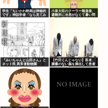
学生「ちいかわ映画は神秘的
小泉大臣のクーラー報道後、
です」神話学者「なら見てみ
避難所に冷房がなくて暑い問
るか…」
題が一切報道されなくなる。
問題解決したの？
『みいちゃんと山田さん』と
【竹田くんじゃない】医者、
ネット民 異常者動物園
腫瘍のない脳を摘出して患者
を植物状態に