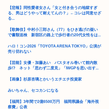
【悲報】同性愛者女さん「女と付き合うの地獄すぎ
る、男はどうやって耐えてんの？」←コレは同意せざ
る...
【歌舞伎】中村小三郎さん（77）をひき逃げの疑い
で書類送検 新宿区の路上で歩行者の20代女性をは...
ハロ！コン2026「TOYOTA ARENA TOKYO」公演が
売り切れない
【芸能】女優・加藤あい バスタオル巻いて館内散
歩!? ネット「思わず二度見」「IWGPを思い出す...
【画像】杉原杏璃とかいうエチエチ投資家
みいちゃん、セコカンになる
【福岡】3年間で2億6500万円 福岡県議会「海外視
察費」公表