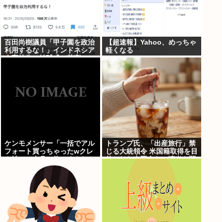
百田尚樹議員「甲子園を政治
【超速報】Yahoo、めっちゃ
利用するな！」インドネシア
軽くなる
人高校生の始球式に苦言
www
ケンモメンサー「一括でアル
トランプ氏、「出産旅行」禁
フォート買っちゃったwクレ
じる大統領令 米国籍取得を目
カ払いで来月の俺ごめんね
的とした中国人らの渡米を問
ー」銀行「デビットカードな
題視
んで即時引き落としです」