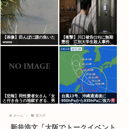
【画像】田んぼに謎の魚いた
【衝撃】川口被告(19)に無期
www
懲役 江別大学生殺人事件、
19歳で取り返しのつかない代
償を背負うことに
【悲報】同性愛者女さん「女
台風13号、沖縄通過後に
と付き合うの地獄すぎる、男
950hPaから935hPaに強力化
はどうやって耐えてんの？」
し中国本土へwww
←コレは同意せざるおえない
と話題に
ホーム
芸スポ
新井浩文「大阪でトークイベント