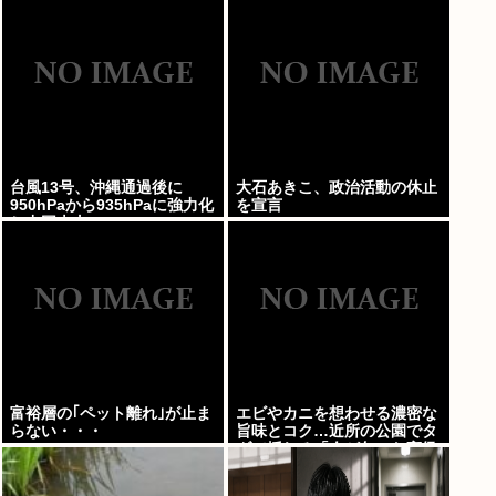
台風13号、沖縄通過後に
大石あきこ、政治活動の休止
950hPaから935hPaに強力化
を宣言
し中国本土へwww
富裕層の｢ペット離れ｣が止ま
エビやカニを想わせる濃密な
らない・・・
旨味とコク…近所の公園でタ
ダで採れる「今が旬」な高級
食材の名前