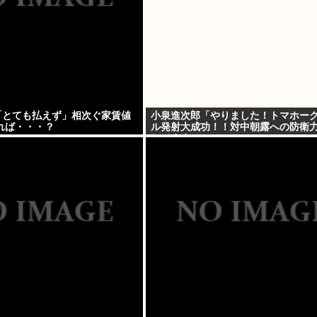
円「とても払えず」相次ぐ家賃値
小泉進次郎「やりました！トマホー
れば・・・？
ル発射大成功！！対中朝露への防衛
してますw」