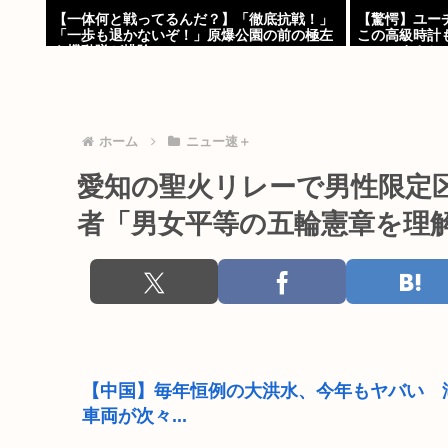
【一体何と戦ってるんだ？】「徹底抗戦！」
【驚愕】ユー
「一歩も退かないぞ！」原爆公園の前の極左
この高級時計
を機動隊が排除
ｗ」←まさか
んよな？よな？w 
ホーム
ニュー速＋
愛知の聖火リレーで男性限定
者「男女平等の五輪憲章を理
【中国】毎年恒例の大洪水、今年もヤバい 
車両が次々...