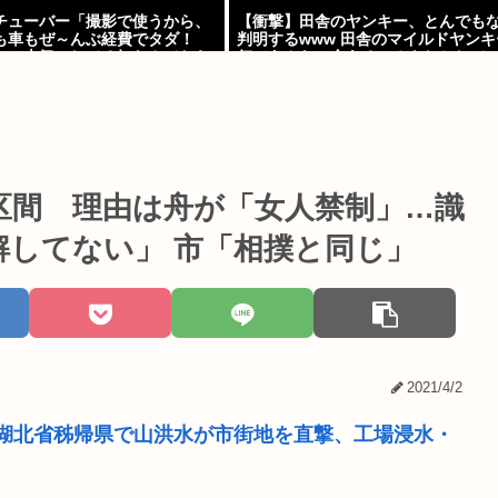
チューバー「撮影で使うから、
【衝撃】田舎のヤンキー、とんでも
も車もぜ～んぶ経費でタダ！
判明するwww 田舎のマイルドヤン
コレ本気にしてる奴なんておら
何であんなに金あるの？もしかして
w w w w w w w w w w
区間 理由は舟が「女人禁制」…識
解してない」 市「相撲と同じ」
2021/4/2
湖北省秭帰県で山洪水が市街地を直撃、工場浸水・