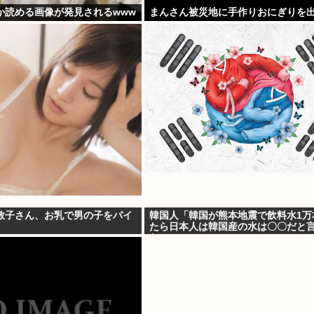
か読める画像が発見されるwww
まんさん被災地に手作りおにぎりを出
敦子さん、お乳で男の子をパイ
韓国人「韓国が熊本地震で飲料水1万
たら日本人は韓国産の水は〇〇だと
た」