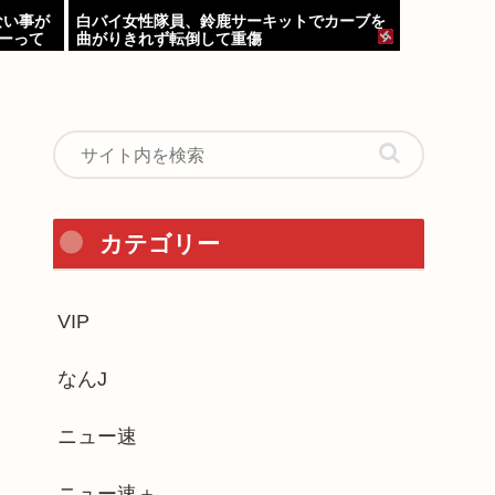
ない事が
白バイ女性隊員、鈴鹿サーキットでカーブを
キーって
曲がりきれず転倒して重傷
…
カテゴリー
VIP
なんJ
ニュー速
ニュー速＋