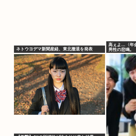
高ぇよ…〈年金
ネトウヨデマ新聞産経、東北撤退を発表
男性の悲鳴。