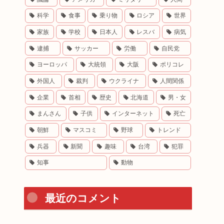
科学
食事
乗り物
ロシア
世界
家族
学校
日本人
レスバ
病気
逮捕
サッカー
労働
自民党
ヨーロッパ
大統領
大阪
ポリコレ
外国人
裁判
ウクライナ
人間関係
企業
首相
歴史
北海道
男・女
まんさん
子供
インターネット
死亡
朝鮮
マスコミ
野球
トレンド
兵器
新聞
趣味
台湾
犯罪
知事
動物
最近のコメント