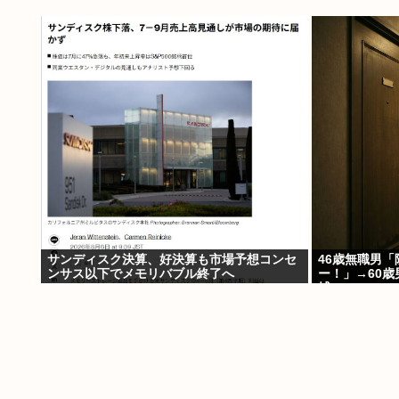
サンディスク決算、好決算も市場予想コンセ
46歳無職男
ンサス以下でメモリバブル終了へ
ー！」→60
捕