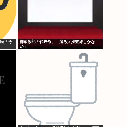
G民「そ
柳葉敏郎の代表作、「踊る大捜査線しかな
い」