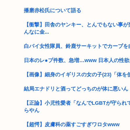
播磨赤松氏について語る
【衝撃】田舎のヤンキー、とんでもない事が
んなに金...
白バイ女性隊員、鈴鹿サーキットでカーブを
日本のレ●プ件数、急増…www 日本人の性
【画像】細身のイギリスの女の子(23)「体
結局エナドリと酒ってどっちのが体に悪いん
【正論】小児性愛者「なんでLGBTが守ら
らやん
【超愕】皮膚科の薬すごすぎワロタwww