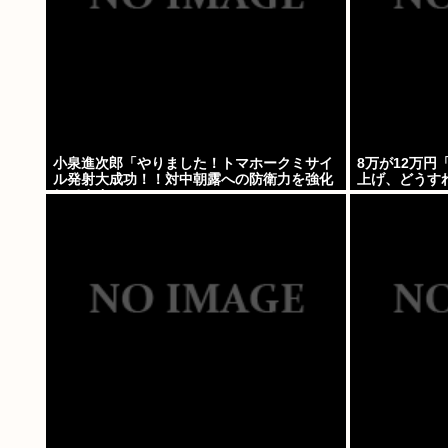
小泉進次郎「やりました！トマホークミサイ
8万が12万
ル発射大成功！！対中朝露への防衛力を強化
上げ、どうす
してますw」