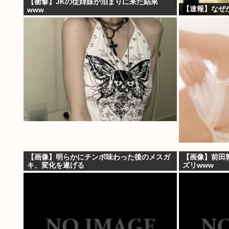
【衝撃】JKの従姉妹が泊まりに来た結果
【速報】なぜ
www
【画像】明らかにチンポ味わった後のメスガ
【画像】前田
キ、変化を遂げる
ズリwww