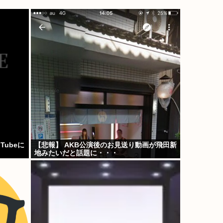
ubeに
【悲報】 AKB公演後のお見送り動画が飛田新
地みたいだと話題に・・・