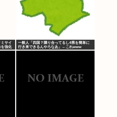
クミサイ
一般人「四国？隣り合ってるし4県を簡単に
力を強化
行き来できるんやろなあ」←これwww