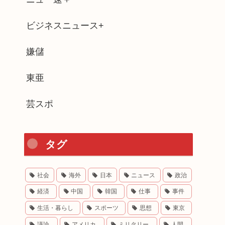
ビジネスニュース+
嫌儲
東亜
芸スポ
タグ
社会
海外
日本
ニュース
政治
経済
中国
韓国
仕事
事件
生活・暮らし
スポーツ
思想
東京
議論
アメリカ
ミリタリー
人間