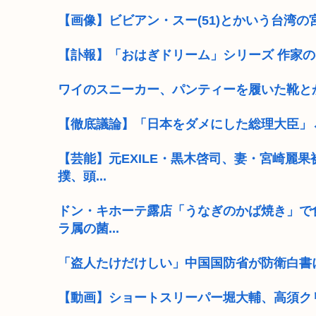
【画像】ビビアン・スー(51)とかいう台湾
【訃報】「おはぎドリーム」シリーズ 作家の(*´
ワイのスニーカー、パンティーを履いた靴と
【徹底議論】「日本をダメにした総理大臣」
【芸能】元EXILE・黒木啓司、妻・宮崎麗
撲、頭...
ドン・キホーテ露店「うなぎのかば焼き」で
ラ属の菌...
「盗人たけだけしい」中国国防省が防衛白書
【動画】ショートスリーパー堀大輔、高須ク