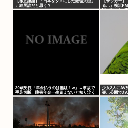
【徹底議論】「日本をダメにした総理大臣」
【サッカー】
←結局誰だと思う？
る…」横浜FM
戦で魅せた”衝
い才能」
20歳男性「年金払うのは無駄！w」→事故で
少女2人にA
手足切断、障害年金一生貰えないと知り泣く
導…公園でわ