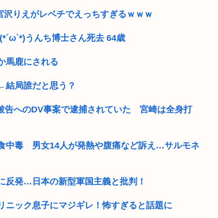
の宮沢りえがレベチでえっちすぎるｗｗｗ
ω`*)うんち博士さん死去 64歳
か馬鹿にされる
←結局誰だと思う？
果被告へのDV事案で逮捕されていた 宮崎は全身打
食中毒 男女14人が発熱や腹痛など訴え…サルモネ
に反発…日本の新型軍国主義と批判！
リニック息子にマジギレ！怖すぎると話題に