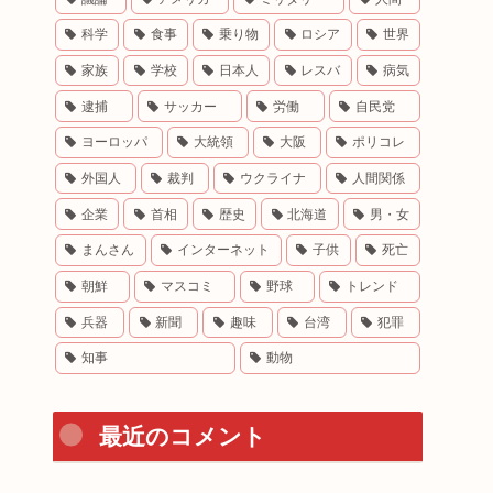
科学
食事
乗り物
ロシア
世界
家族
学校
日本人
レスバ
病気
逮捕
サッカー
労働
自民党
ヨーロッパ
大統領
大阪
ポリコレ
外国人
裁判
ウクライナ
人間関係
企業
首相
歴史
北海道
男・女
まんさん
インターネット
子供
死亡
朝鮮
マスコミ
野球
トレンド
兵器
新聞
趣味
台湾
犯罪
知事
動物
最近のコメント