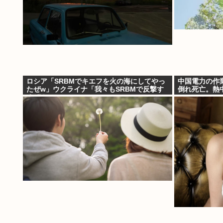
ロシア「SRBMでキエフを火の海にしてやっ
中国電力の作
たぜw」ウクライナ「我々もSRBMで反撃す
倒れ死亡。熱
るぞ！」