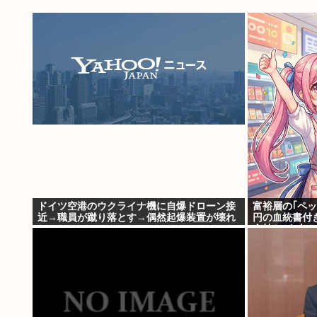
ドイツ空港のウクライナ機に自爆ドローン接
富裕層の｢ペッ
近→職員が蹴り落とす→偶然起爆装置が壊れ
円の血統書付
セーフ
金持ちが"向か