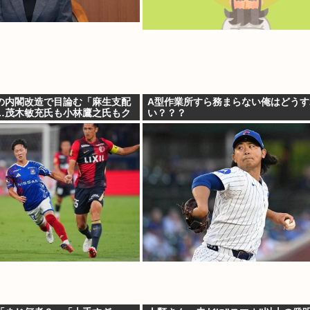
の内閣改造で目論む「麻生支配
A型作業所すら務まらない俺はどうす
…茂木敏充氏も小林鷹之氏もク
い？？？