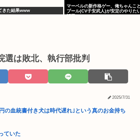
マーベルの新作格ゲー、俺ちゃんこ
てきた結果www
プール(CV子安武人)が安定のやりた
話題に
院選は敗北、執行部批判
2025/7/31
0万円の血統書付き犬は時代遅れ｣という真のお金持ち
っていた