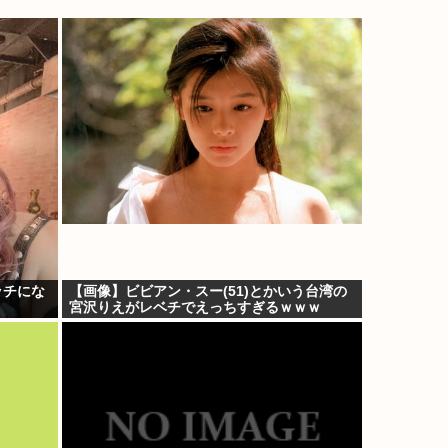
ッチにな
【画像】ビビアン・スー(51)とかいう台湾の
宮沢りえがレベチでえっちすぎるｗｗｗ