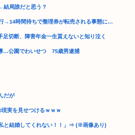
←結局誰だと思う？
行→14時間待ちで整理券が転売される事態に…
で手足切断、障害年金一生貰えないと知り泣く
導…公園でわいせつ 75歳男逮捕
んだが
の現実を見せつけるｗｗｗ
と結婚してくれない！！」⇒ (※画像あり)