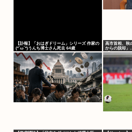
【訃報】「おはぎドリーム」シリーズ 作家の
高市首相、秋
(*´ω`*)うんち博士さん死去 64歳
からの脱却」
ビ