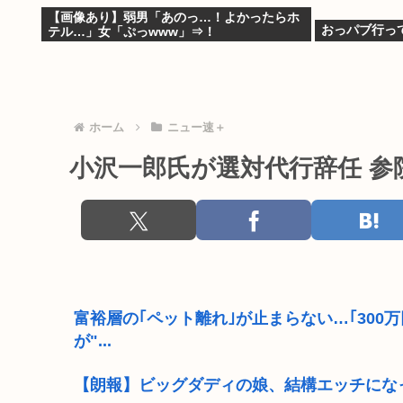
【画像あり】弱男「あのっ…！よかったらホ
おっパブ行っ
テル…」女「ぷっwww」⇒！
ホーム
ニュー速＋
小沢一郎氏が選対代行辞任 参
富裕層の｢ペット離れ｣が止まらない…｢30
が"...
【朗報】ビッグダディの娘、結構エッチにな