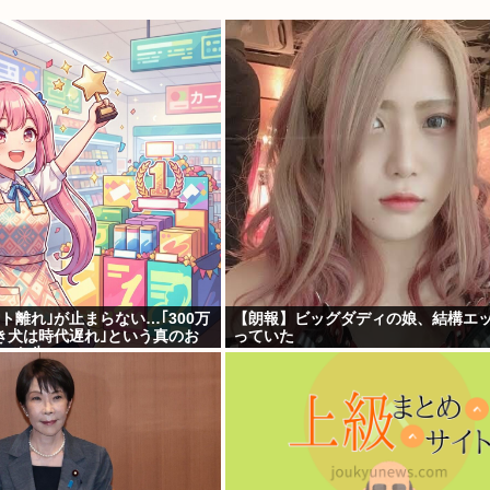
ト離れ｣が止まらない…｢300万
【朗報】ビッグダディの娘、結構エ
き犬は時代遅れ｣という真のお
っていた
った先"