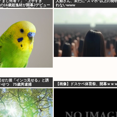
「まじ何者？」「上手すぎ
人類さん、未だに"スマホ"以上の発
の16歳超逸材が開幕Jデビュー
れないwww
撃プレー”にSNS騒然！「すご
V見せた後「インコ見せる」と誘
【画像】ドスケベ体育祭、開幕ｗｗ
いせつ 75歳男逮捕