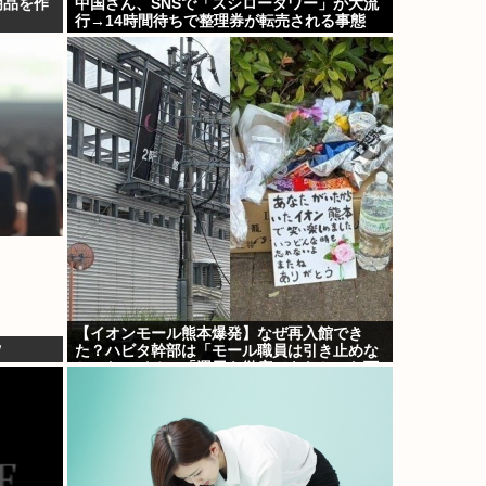
明品を作
中国さん、SNSで「スシロータワー」が大流
行→14時間待ちで整理券が転売される事態
に…
【イオンモール熊本爆発】なぜ再入館でき
ｗ
た？ハビタ幹部は「モール職員は引き止めな
かった」イオン「運用を徹底できなかった可
能性」