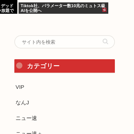
とデッド
Tiktok社、パラメーター数10兆のミュトス級
い放題で
AIを公開へ
カテゴリー
VIP
なんJ
ニュー速
ニュー速＋